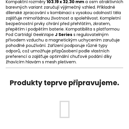
Kompaktní rozměry
103.19 x 32.30 mm
a osm atraktivních
a
barevných variant zaručují výjimečný vzhled. Příkladné
dílenské zpracování v kombinaci s vysokou odolností těla
j
zajišťuje mimořádnou životnost a spolehlivost. Kompletní
í
bezpečnostní prvky chrání před přehřátím, zkratem,
t
přepětím i podpětím baterie. Kompatibilita s platformou
Pod Cartridgí GeekVape
J Series
s regulovatelným
?
přívodem vzduchu a magnetickým uchycením zaručuje
pohodlné používání. Zařízení podporuje různé typy
odporů, což umožňuje přizpůsobení podle vlastních
preferencí a zajišťuje optimální chuťové podání díky
žhavícím hlavám s mesh pletivem.
HLEDAT
Produkty teprve připravujeme.
D
o
p
o
r
u