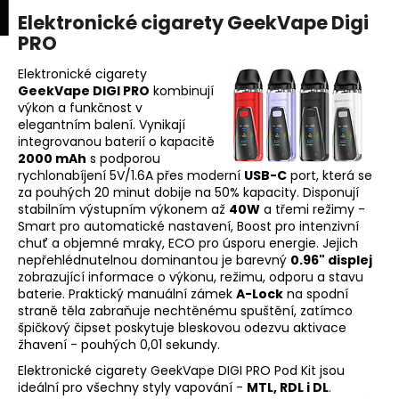
K
upní
Menu
ní
Elektronické cigarety GeekVape Digi
Přejít
o
na
PRO
Zpět
Zpět
k
š
obsah
í
Elektronické cigarety
GeekVape DIGI PRO
kombinují
C
k
výkon a funkčnost v
o
elegantním balení. Vynikají
p
integrovanou baterií o kapacitě
2000 mAh
s podporou
o
rychlonabíjení 5V/1.6A přes moderní
USB-C
port, která se
t
za pouhých 20 minut dobije na 50% kapacity. Disponují
ř
stabilním výstupním výkonem až
40W
a třemi režimy -
Smart pro automatické nastavení, Boost pro intenzivní
e
chuť a objemné mraky, ECO pro úsporu energie. Jejich
b
nepřehlédnutelnou dominantou je barevný
0.96" displej
u
zobrazující informace o výkonu, režimu, odporu a stavu
baterie. Praktický manuální zámek
A-Lock
na spodní
j
straně těla zabraňuje nechtěnému spuštění, zatímco
e
špičkový čipset poskytuje bleskovou odezvu aktivace
žhavení - pouhých 0,01 sekundy.
t
e
Elektronické cigarety GeekVape DIGI PRO Pod Kit jsou
ideální pro všechny styly vapování -
MTL, RDL i DL
.
n