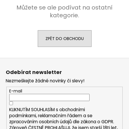
č
u
Můžete se ale podívat na ostatní
j
kategorie.
e
m
e
ZPĚT DO OBCHODU
OXVA
XLIM
V3
Z
-
á
POD
Odebírat newsletter
CARTRIDGE
p
-
Nezmeškejte žádné novinky či slevy!
a
TOP
FILL
t
E-mail
-
í
0,8
OHM
KLIKNUTÍM SOUHLASÍM s
obchodními
98
podmínkami,
reklamačním řádem a se
Kč
zpracováním osobních údajů dle zákona o
GDPR
.
Zároveň ČESTNĚ PROHLAŠUJI, že jsem starší 18ti let,