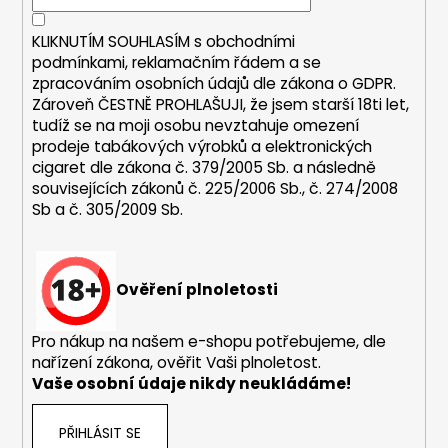
í
a
KLIKNUTÍM SOUHLASÍM s
obchodními
j
podmínkami,
reklamačním řádem a se
í
zpracováním osobních údajů dle zákona o
GDPR
.
t
Zároveň ČESTNĚ PROHLAŠUJI, že jsem starší 18ti let,
?
tudíž se na moji osobu nevztahuje omezení
prodeje tabákových výrobků a elektronických
cigaret dle zákona č. 379/2005 Sb. a následně
souvisejících zákonů č. 225/2006 Sb., č. 274/2008
Sb a č. 305/2009 Sb.
HLEDAT
Ověření plnoletosti
D
o
Pro nákup na našem e-shopu potřebujeme, dle
p
nařízení zákona, ověřit Vaši plnoletost.
o
Vaše osobní údaje nikdy neukládáme!
r
u
PŘIHLÁSIT SE