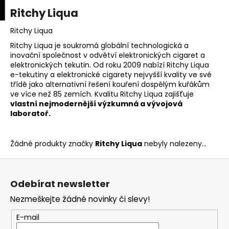
K
upní
Menu
ní
Ritchy Liqua
Přejít
o
na
Zpět
Zpět
k
š
obsah
Ritchy Liqua
í
Ritchy Liqua je soukromá globální technologická a
C
inovační společnost v odvětví elektronických cigaret a
k
elektronických tekutin. Od roku 2009 nabízí Ritchy Liqua
o
e-tekutiny a elektronické cigarety nejvyšší kvality ve své
p
třídě jako alternativní řešení kouření dospělým kuřákům
o
ve více než 85 zemích. Kvalitu Ritchy Liqua zajišťuje
vlastní nejmodernější výzkumná a vývojová
t
laboratoř.
ř
e
Žádné produkty značky
Ritchy Liqua
nebyly nalezeny...
b
u
Z
j
á
Odebírat newsletter
e
p
t
Nezmeškejte žádné novinky či slevy!
a
e
t
E-mail
n