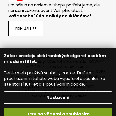
č
Pro nákup na našem e-shopu potřebujeme, dle
u
nařízení zákona, ověřit Vaši plnoletost.
j
Vaše osobní údaje nikdy neukládáme!
e
m
e
PŘIHLÁSIT SE
ELF
BAR
ELFLIQ
Zákaz prodeje elektronických cigaret osobám
Reklamace
Obchodní podmínky
Sledování zásilek
-
mladším 18 let.
SALT
Prodávané značky
Výpočet síly e-liquidu
NOVINKY
E-
MLT / DL - Jakou vybrat e-cigaretu
LIQUID
Míchání bází a boosteru Imperia
Newslettery
GDPR
Tento web používá soubory cookie. Dalším
-
Slovník pojmů
Mapa serveru
HLÍDACÍ PES
Kontakty
procházením tohoto webu vyjadřujete souhlas, že
BLUEBERRY
Dopravné / poštovné
VÝPRODEJ
-
jste starší 18ti let a s používáním cookie.
ecigareta Marion Heureka
Napište nám
10ML
Věrnostní program
Doručení na Slovensko
-
Proč koupit od ecigarety Marion
10MG
Nastavení
185
Kč
Původně:
Beru na vědomí a souhlasím
Vytvořil Shoptet