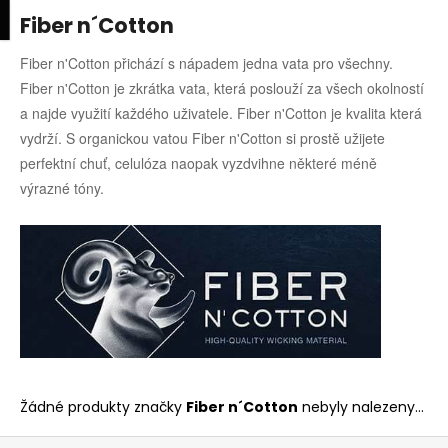
K
upní
Menu
ní
Fiber n´Cotton
Přejít
o
na
Zpět
Zpět
k
š
obsah
Fiber n'Cotton přichází s nápadem jedna vata pro všechny.
í
Fiber n'Cotton je zkrátka vata, která poslouží za všech okolností
C
k
a najde využití každého uživatele. Fiber n'Cotton je kvalita která
o
vydrží. S organickou vatou Fiber n'Cotton si prostě užijete
p
perfektní chuť, celulóza naopak vyzdvihne některé méně
o
výrazné tóny.
t
ř
e
b
u
j
e
t
Žádné produkty značky
Fiber n´Cotton
nebyly nalezeny...
e
n