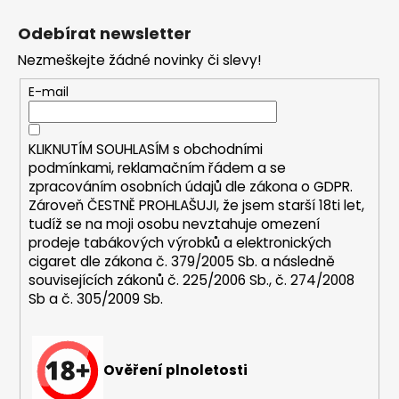
Z
a
á
Odebírat newsletter
j
p
Nezmeškejte žádné novinky či slevy!
í
a
t
t
E-mail
?
í
KLIKNUTÍM SOUHLASÍM s
obchodními
podmínkami,
reklamačním řádem a se
zpracováním osobních údajů dle zákona o
GDPR
.
Zároveň ČESTNĚ PROHLAŠUJI, že jsem starší 18ti let,
HLEDAT
tudíž se na moji osobu nevztahuje omezení
prodeje tabákových výrobků a elektronických
cigaret dle zákona č. 379/2005 Sb. a následně
souvisejících zákonů č. 225/2006 Sb., č. 274/2008
D
Sb a č. 305/2009 Sb.
o
p
o
r
Ověření plnoletosti
u