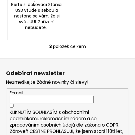
Berte si dokovací Stanici
USB všude s sebou a
nestane se vám, že si
své JUUL Zařízení
nebudete...
3
položek celkem
O
v
Z
l
á
á
Odebírat newsletter
d
p
a
Nezmeškejte žádné novinky či slevy!
a
c
t
E-mail
í
í
p
r
KLIKNUTÍM SOUHLASÍM s
obchodními
v
podmínkami,
reklamačním řádem a se
k
zpracováním osobních údajů dle zákona o
GDPR
.
y
Zároveň ČESTNĚ PROHLAŠUJI, že jsem starší 18ti let,