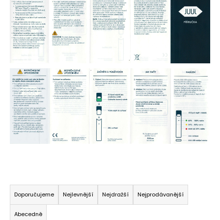
Ř
a
Doporučujeme
Nejlevnější
Nejdražší
Nejprodávanější
z
Abecedně