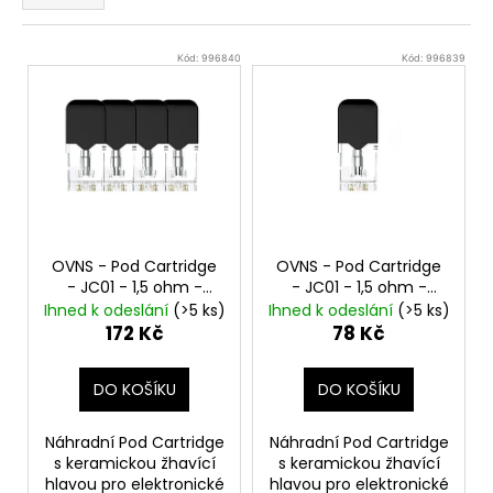
e
n
V
í
Kód:
996840
Kód:
996839
ý
p
p
r
i
o
s
d
p
u
r
k
o
t
OVNS - Pod Cartridge
OVNS - Pod Cartridge
d
ů
- JC01 - 1,5 ohm -
- JC01 - 1,5 ohm -
Ceramic - 4ks
Ceramic - 1ks
u
Ihned k odeslání
(>5 ks)
Ihned k odeslání
(>5 ks)
(kompatibilní s Juul)
(kompatibilní s Juul)
172 Kč
78 Kč
k
t
DO KOŠÍKU
DO KOŠÍKU
ů
Náhradní Pod Cartridge
Náhradní Pod Cartridge
s keramickou žhavící
s keramickou žhavící
hlavou pro elektronické
hlavou pro elektronické