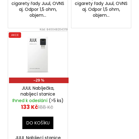
cigarety řady Juul, OVNS
cigarety řady Juul, OVNS
aj. Odpor 1,5 ohm,
aj. Odpor 1,5 ohm,
objem...
objem...
Kód:
840048204318
AKCE
–29 %
JUUL Nabíječka,
nabíjecí stanice
Ihned k odeslání
(>5 ks)
133 Kč
188 Kč
DO KOŠÍKU
JUUL Nabíjecí stanice