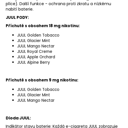
plíce). Další funkce - ochrana proti zkratu a nízkému
a
nabití baterie.
j
JUUL PODY:
í
Příchutě s obsahem 18 mg nikotinu:
t
?
JUUL Golden Tobacco
JUUL Glacier Mint
JUUL Mango Nectar
JUUL Royal Creme
JUUL Apple Orchard
JUUL Alpine Berry
HLEDAT
Příchutě s obsahem 9 mg nikotinu:
JUUL Golden Tobacco
D
JUUL Glacier Mint
o
JUUL Mango Nectar
p
o
r
Dioda JUUL:
u
Indikátor stavu baterie: Každá e-cigareta JUUL zobrazuje