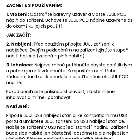
ZAČNĚTE S POUŽÍVÁNÍM:
1. Vložení:
Odstraňte barevný uzávěr a vložte JUUL POD
náplň do zařízení. Uchovejte JUUL POD náplně uzavřené až
do okamžiku jejich použití.
JAK ZAČÍT:
2. Nabíjení:
Před použitím připojte JUUL zařízení k
nabíječce. Dvojím poklepáním na zařízení zjistíte stupeň
nabití baterie (zelená - plně nabito)
3. Inhalace:
Nejprve mírně potáhněte abyste pocítili dým
a potom jemně vdechněte. Ke spuštění není třeba
žádného tlačítka. Jednoduše nasaďte náustek JUUL POD
náplně.
Pokud pociťujete přílišnou štiplavost, zkuste méně
inhalovat a mírněji potahovat.
NABÍJENÍ:
Připojte JUUL USB nabíjecí stanici ke kompatibilnímu USB
portu a umístěte JUUL zařízení do USB nabíjecí stanice.
Nabíjejte zařízení v USB nabíjecí stanici 1 hodinu. Zařízení
bude sice nabité jen částečně, dosáhnete ale nejlepších