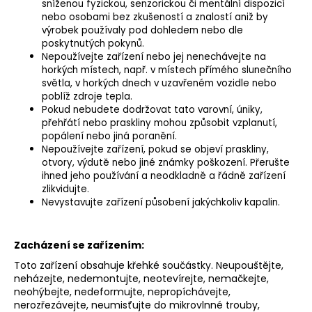
sníženou fyzickou, senzorickou či mentální dispozicí
nebo osobami bez zkušeností a znalostí aniž by
výrobek používaly pod dohledem nebo dle
poskytnutých pokynů.
Nepoužívejte zařízení nebo jej nenechávejte na
horkých místech, např. v místech přímého slunečního
světla, v horkých dnech v uzavřeném vozidle nebo
poblíž zdroje tepla.
Pokud nebudete dodržovat tato varovní, úniky,
přehřátí nebo praskliny mohou způsobit vzplanutí,
popálení nebo jiná poranění.
Nepoužívejte zařízení, pokud se objeví praskliny,
otvory, výdutě nebo jiné známky poškození. Přerušte
ihned jeho používání a neodkladně a řádně zařízení
zlikvidujte.
Nevystavujte zařízení působení jakýchkoliv kapalin.
Zacházení se zařízením:
Toto zařízení obsahuje křehké součástky. Neupouštějte,
neházejte, nedemontujte, neotevírejte, nemačkejte,
neohýbejte, nedeformujte, nepropíchávejte,
nerozřezávejte, neumisťujte do mikrovlnné trouby,