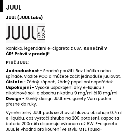
K
upní
Menu
ní
JUUL
Přejít
o
na
Zpět
Zpět
k
š
obsah
JUUL (JUUL Labs)
í
C
k
o
p
Ikonická, legendární e-cigareta z USA.
Konečně v
o
ČR!
Právě v prodeji!
t
Proč JUUL:
ř
Jednoduchost
- Snadné použití. Bez tlačítka nebo
e
spínače. Vložíte POD a můžete začít jednoduše juulovat.
Čistota
-
Žádný zápach, žádný popel ani nepořádek.
b
Uspokojení -
Vysoké uspokojení díky e-liquidu z
u
nikotinové soli o obsahu nikotinu 9 mg/ml či 18 mg/ml
j
Design -
Skvělý design JUUL e-cigarety Vám padne
přesně do ruky.
e
Vyměnitelný JUUL pods se žhavicí hlavou obsahuje 0,7ml
t
e-liquidu, což vystačí zhruba na 200 potažení. Kapacita
e
baterie 200mAh disponuje výkonem až 8W. E-cigareta
n
JUUL je vhodná pro kouření ve stylu MTL (pusa-