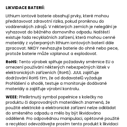
LIKVIDACE BATERIÍ:
Lithium iontové baterie obsahují prvky, které mohou
představovat zdravotní rizika, pokud proniknou do
vodárenských zdrojů. V některých zemích je nelegální je
vyhazovat do běžného domovního odpadu. Naštěstí
existuje řada recyklačních zařízení, která mohou cenné
materiály z vyčerpaných lithium iontových baterií dále
zpracovat. NIKDY nevhazujte baterie do ohně nebo pece,
protože baterie může vzplanout a explodovat.
RoHS:
Tento výrobek splňuje požadavky směrnice EU o
omezení používání některých nebezpečných látek v
elektronických zařízeních (RoHS). JUUL zajišťuje
dodržování RoHS tím, že od dodavatelů vyžaduje
Prohlášení o shodě, testuje a monitoruje dodávané
materiály a zajišťuje výrobní kontrolu.
WEEE:
Přeškrtnutý symbol popelnice s kolečky na
produktu či doprovodných materiálech znamená, že
použité elektrické a elektronické zařízení nelze odkládat
do směsného odpadu a mělo by být likvidováno
odděleně. Pro odpovědnou manipulaci, opětovné použité
a recyklaci odevzdávejte prosím tento produkt k likvidaci