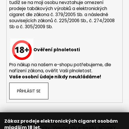
v
tudíž se na moji osobu nevztahuje omezení
ý
prodeje tabákových výrobků a elektronických
p
cigaret dle zákona č. 379/2005 Sb. a následně
i
souvisejících zákonů č. 225/2006 Sb., č. 274/2008
s
Sb a č. 305/2009 Sb.
u
Ověření plnoletosti
Pro nákup na našem e-shopu potřebujeme, dle
nařízení zákona, ověřit Vaši plnoletost.
Vaše osobní údaje nikdy neukládáme!
PŘIHLÁSIT SE
Zákaz prodeje elektronických cigaret osobám
Reklamace
Obchodní podmínky
Sledování zásilek
mladším 18 let.
Prodávané značky
Výpočet síly e-liquidu
NOVINKY