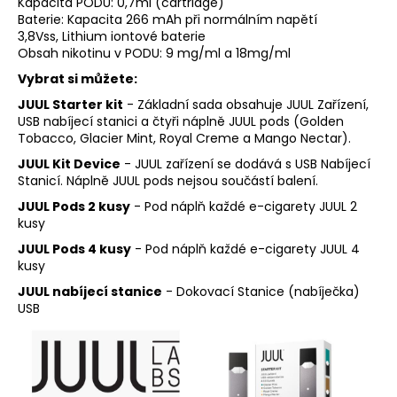
Kapacita PODU: 0,7ml (
cartridge
)
Baterie: Kapacita 266 mAh při normálním napětí
3,8Vss, Lithium iontové baterie
Obsah nikotinu v PODU: 9 mg/ml a 18mg/ml
Vybrat si můžete:
JUUL Starter kit
- Základní sada obsahuje JUUL Zařízení,
USB nabíjecí stanici a čtyři náplně JUUL pods (Golden
Tobacco, Glacier Mint, Royal Creme a Mango Nectar).
JUUL Kit Device
- JUUL zařízení se dodává s USB Nabíjecí
Stanicí. Náplně JUUL pods nejsou součástí balení.
JUUL Pods 2 kusy
- Pod náplň každé e-cigarety JUUL 2
kusy
JUUL Pods 4 kusy
- Pod náplň každé e-cigarety JUUL 4
kusy
JUUL nabíjecí stanice
- Dokovací Stanice (nabíječka)
USB