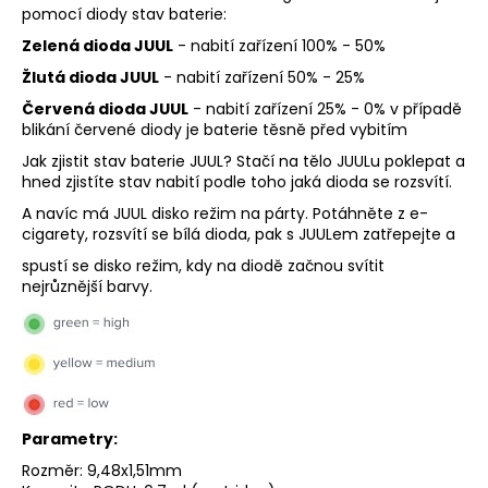
č
pomocí diody stav baterie:
u
Zelená dioda JUUL
- nabití zařízení 100% - 50%
j
e
Žlutá dioda JUUL
- nabití zařízení 50% - 25%
m
Červená dioda JUUL
- nabití zařízení 25% - 0% v případě
e
blikání červené diody je baterie těsně před vybitím
Jak zjistit stav baterie JUUL? Stačí na tělo JUULu poklepat a
hned zjistíte stav nabití podle toho jaká dioda se rozsvítí.
JOYETECH
BF
A navíc má JUUL disko režim na párty. Potáhněte z e-
SS316
cigarety, rozsvítí se bílá dioda, pak s JUULem zatřepejte a
ATOMIZER
0,6OHM
spustí se disko režim, kdy na diodě začnou svítit
nejrůznější barvy.
45
Kč
Parametry:
Rozměr: 9,48x1,51mm