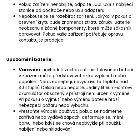
Pokud zařízení nenabíjíte, odpojte JUUL USB z nabíjecí
stanice od počítače nebo USB adaptéru.
Nepokoušejte se rozebírat zařízení. Jakýkoliv pokus o
otevření krytu bude znamenat ztrátu záruky. Baterie
neobsahuje žádné komponenty, které může zákazník
opravovat. Pokud vaše zařízení potřebuje opravu,
kontaktujte prodejce.
Upozornění baterie:
Varování:
nevhodné zacházení s instalovanou baterií
v zařízení může představovat riziko vzplanutí nebo
popálení. Nerozebírejte ji, nevystavujte teplotě nad
40 stupňů Celsia nebo nepalte. Jediný lithium-iontový
akumulátor obsažený v přístroji není určen k výměně.
Při pokusu o vyjmutí nebo výměnu baterie hrozí
nebezpečí požáru nebo výbuchu.
Přestaňte výrobek používat, pokud se nadměrně
zahřívá nebo vydává zápach, deformuje se, mění
barvu, nebo když se chová neobvykle při použití,
nabíjení nebo skladování.