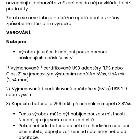
nezapalujte, nebarvěte zařízení ani do něj nevkládejte cizí
předměty.
Záruka se nevztahuje na běžné opotřebení a změny
způsobené stárnutím výrobku.
VAROVÁNÍ:
Nabíjení:
Výrobek je určen k nabíjení pouze pomocí
následujícího příslušenství:
1/ Vyjmenované / certifikované USB adaptéry "LPS nebo
Class2" se jmenovitým výstupním napětím 5Vss, 0,5A min
(2,5A max).
2/ Vyjmenované / certifikované počítače s (5Vss) USB 2.0
nebo vyšším.
3/ Kapacita baterie je 266 mAh při normálním napětí 3,8Vss.
Tento výrobek může být nabíjen pouze v místnosti.
Nenabíjejte jej venku nebo za deště.
Pokud nebude baterie po několika hodinách nabíjení
plně nabitá, odpojte zařízení od nabíječky nebo od
počítače.