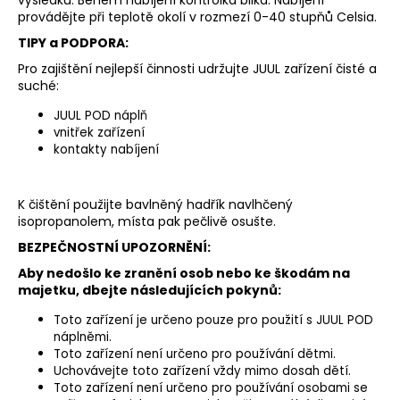
výsledků. Během nabíjení kontrolka bliká. Nabíjení
provádějte při teplotě okolí v rozmezí 0-40 stupňů Celsia.
TIPY a PODPORA:
Pro zajištění nejlepší činnosti udržujte JUUL zařízení čisté a
suché:
JUUL POD náplň
vnitřek zařízení
kontakty nabíjení
K čištění použijte bavlněný hadřík navlhčený
isopropanolem, místa pak pečlivě osušte.
BEZPEČNOSTNÍ UPOZORNĚNÍ:
Aby nedošlo ke zranění osob nebo ke škodám na
majetku, dbejte následujících pokynů:
Toto zařízení je určeno pouze pro použití s JUUL POD
náplněmi.
Toto zařízení není určeno pro používání dětmi.
Uchovávejte toto zařízení vždy mimo dosah dětí.
Toto zařízení není určeno pro používání osobami se