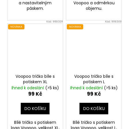
a nastavitelným
Voopoo a odměrkou
páskem.
objemu.
Kód:
998309
Kód:
998308
NOVINKA
NOVINKA
Voopoo tričko bíle s
Voopoo tričko bíle s
potiskem XL
potiskem L
Ihned k odeslání
(>5 ks)
Ihned k odeslání
(>5 ks)
99 Kč
99 Kč
DO KOŠÍKU
DO KOŠÍKU
Bílé tričko s potiskem
Bílé tričko s potiskem
loga Voopoo, velikost XL,
loga Voopoo, velikost L,