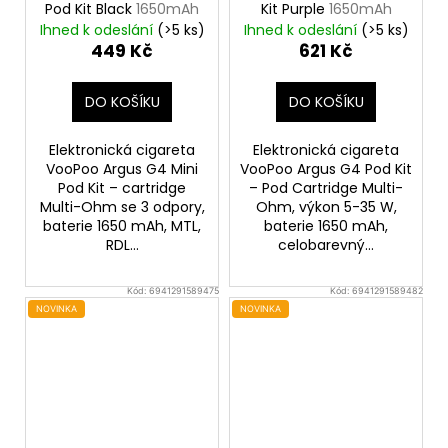
Pod Kit Black
1650mAh
Kit Purple
1650mAh
Ihned k odeslání
(>5 ks)
Ihned k odeslání
(>5 ks)
449 Kč
621 Kč
DO KOŠÍKU
DO KOŠÍKU
Elektronická cigareta
Elektronická cigareta
VooPoo Argus G4 Mini
VooPoo Argus G4 Pod Kit
Pod Kit – cartridge
– Pod Cartridge Multi-
Multi-Ohm se 3 odpory,
Ohm, výkon 5-35 W,
baterie 1650 mAh, MTL,
baterie 1650 mAh,
RDL...
celobarevný...
Kód:
6941291589475
Kód:
6941291589482
NOVINKA
NOVINKA