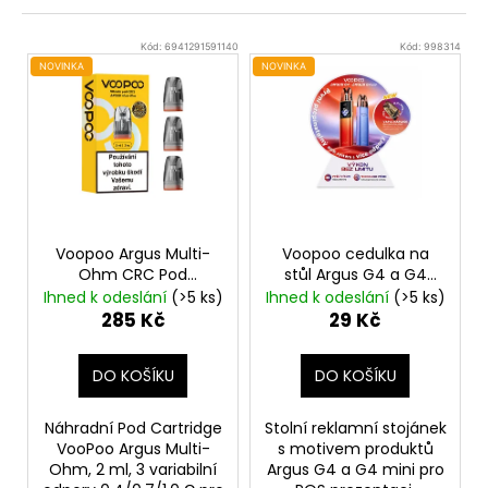
n
a
V
í
j
Kód:
6941291591140
Kód:
998314
ý
p
NOVINKA
NOVINKA
í
p
r
t
i
o
?
s
d
p
u
r
k
o
t
HLEDAT
Voopoo Argus Multi-
Voopoo cedulka na
d
ů
Ohm CRC Pod
stůl Argus G4 a G4
Cartridge 2ml 3ks
mini
u
Ihned k odeslání
(>5 ks)
Ihned k odeslání
(>5 ks)
285 Kč
29 Kč
k
D
t
o
DO KOŠÍKU
DO KOŠÍKU
ů
p
o
Náhradní Pod Cartridge
Stolní reklamní stojánek
r
VooPoo Argus Multi-
s motivem produktů
u
Ohm, 2 ml, 3 variabilní
Argus G4 a G4 mini pro