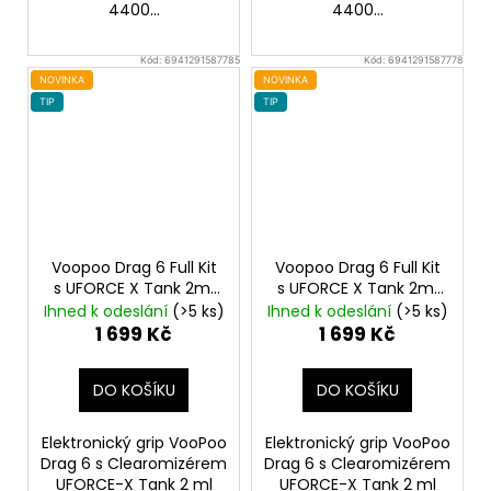
4400...
4400...
Kód:
6941291587785
Kód:
6941291587778
NOVINKA
NOVINKA
TIP
TIP
Voopoo Drag 6 Full Kit
Voopoo Drag 6 Full Kit
s UFORCE X Tank 2ml
s UFORCE X Tank 2ml
Silver
4400mAh
Black
4400mAh
Ihned k odeslání
(>5 ks)
Ihned k odeslání
(>5 ks)
1 699 Kč
1 699 Kč
DO KOŠÍKU
DO KOŠÍKU
Elektronický grip VooPoo
Elektronický grip VooPoo
Drag 6 s Clearomizérem
Drag 6 s Clearomizérem
UFORCE-X Tank 2 ml
UFORCE-X Tank 2 ml