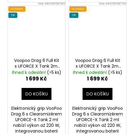
Kód:
6941291587822
Kód:
6941291587792
NOVINKA
NOVINKA
TIP
TIP
Voopoo Drag 6 Full Kit
Voopoo Drag 6 Full Kit
s UFORCE X Tank 2ml
s UFORCE X Tank 2ml
Metal Gray
4400mAh
Blue
4400mAh
Ihned k odeslání
(>5 ks)
Ihned k odeslání
(>5 ks)
1 699 Kč
1 699 Kč
DO KOŠÍKU
DO KOŠÍKU
Elektronický grip VooPoo
Elektronický grip VooPoo
Drag 6 s Clearomizérem
Drag 6 s Clearomizérem
UFORCE-X Tank 2 ml
UFORCE-X Tank 2 ml
nabízí výkon až 220 W,
nabízí výkon až 220 W,
integrovanou baterii
integrovanou baterii