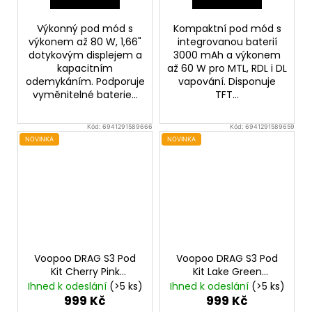
Výkonný pod mód s
Kompaktní pod mód s
výkonem až 80 W, 1,66"
integrovanou baterií
dotykovým displejem a
3000 mAh a výkonem
kapacitním
až 60 W pro MTL, RDL i DL
odemykáním. Podporuje
vapování. Disponuje
vyměnitelné baterie...
TFT...
Kód:
6941291589666
Kód:
6941291589659
NOVINKA
NOVINKA
Voopoo DRAG S3 Pod
Voopoo DRAG S3 Pod
Kit Cherry Pink
Kit Lake Green
3000mAh
3000mAh
Ihned k odeslání
(>5 ks)
Ihned k odeslání
(>5 ks)
999 Kč
999 Kč