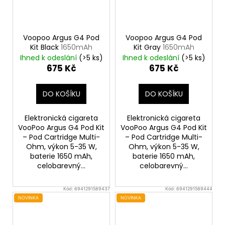
Voopoo Argus G4 Pod
Voopoo Argus G4 Pod
Kit Black
1650mAh
Kit Gray
1650mAh
Ihned k odeslání
(>5 ks)
Ihned k odeslání
(>5 ks)
675 Kč
675 Kč
DO KOŠÍKU
DO KOŠÍKU
Elektronická cigareta
Elektronická cigareta
VooPoo Argus G4 Pod Kit
VooPoo Argus G4 Pod Kit
– Pod Cartridge Multi-
– Pod Cartridge Multi-
Ohm, výkon 5-35 W,
Ohm, výkon 5-35 W,
baterie 1650 mAh,
baterie 1650 mAh,
celobarevný...
celobarevný...
Kód:
6941291589437
Kód:
6941291589444
NOVINKA
NOVINKA