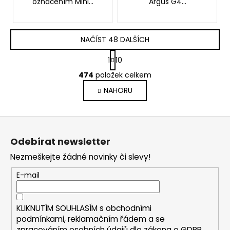
označením Mini...
Argus G4...
NAČÍST 48 DALŠÍCH
S
1
10
t
O
r
474
položek celkem
v
á
NAHORU
l
n
k
á
o
d
Z
v
a
á
á
c
Odebírat newsletter
n
p
í
í
Nezmeškejte žádné novinky či slevy!
p
a
r
t
E-mail
v
í
k
y
KLIKNUTÍM SOUHLASÍM s
obchodními
v
podmínkami,
reklamačním řádem a se
ý
zpracováním osobních údajů dle zákona o
GDPR
.