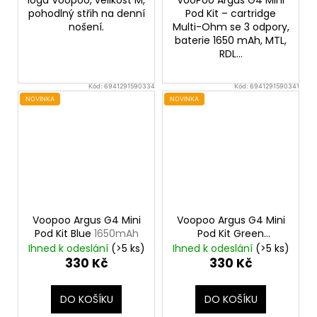
pohodlný střih na denní
Pod Kit – cartridge
nošení.
Multi-Ohm se 3 odpory,
baterie 1650 mAh, MTL,
RDL...
Kód:
6941291590334
Kód:
6941291590341
NOVINKA
NOVINKA
Voopoo Argus G4 Mini
Voopoo Argus G4 Mini
Pod Kit Blue
1650mAh
Pod Kit Green
1650mAh
Ihned k odeslání
(>5 ks)
Ihned k odeslání
(>5 ks)
330 Kč
330 Kč
DO KOŠÍKU
DO KOŠÍKU