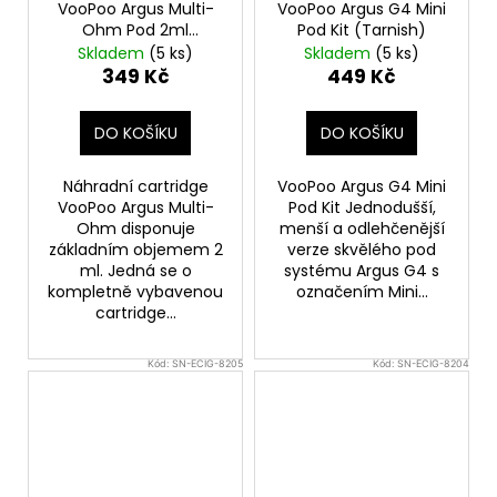
VooPoo Argus Multi-
VooPoo Argus G4 Mini
Ohm Pod 2ml
Pod Kit (Tarnish)
náhradní cartridge 3ks
Skladem
(5 ks)
Skladem
(5 ks)
349 Kč
449 Kč
DO KOŠÍKU
DO KOŠÍKU
Náhradní cartridge
VooPoo Argus G4 Mini
VooPoo Argus Multi-
Pod Kit Jednodušší,
Ohm disponuje
menší a odlehčenější
základním objemem 2
verze skvělého pod
ml. Jedná se o
systému Argus G4 s
kompletně vybavenou
označením Mini...
cartridge...
Kód:
SN-ECIG-8205
Kód:
SN-ECIG-8204