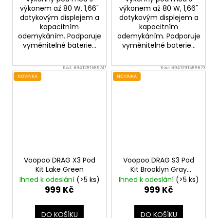
výkonem až 80 W, 1,66"
výkonem až 80 W, 1,66"
dotykovým displejem a
dotykovým displejem a
kapacitním
kapacitním
odemykáním. Podporuje
odemykáním. Podporuje
vyměnitelné baterie...
vyměnitelné baterie...
Kód:
6941291589741
Kód:
6941291589673
NOVINKA
NOVINKA
Voopoo DRAG X3 Pod
Voopoo DRAG S3 Pod
Kit Lake Green
Kit Brooklyn Gray
3000mAh
Ihned k odeslání
(>5 ks)
Ihned k odeslání
(>5 ks)
999 Kč
999 Kč
DO KOŠÍKU
DO KOŠÍKU