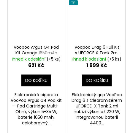
TIP
Voopoo Argus G4 Pod
Voopoo Drag 6 Full Kit
Kit Orange
1650mAh
s UFORCE X Tank 2ml
Brown
4400mAh
Ihned k odeslání
(>5 ks)
Ihned k odeslání
(>5 ks)
621 Kč
1 699 Kč
DO KOŠÍKU
DO KOŠÍKU
Elektronická cigareta
Elektronický grip VooPoo
VooPoo Argus G4 Pod Kit
Drag 6 s Clearomizérem
– Pod Cartridge Multi-
UFORCE-X Tank 2 ml
Ohm, výkon 5-35 W,
nabízí výkon až 220 W,
baterie 1650 mAh,
integrovanou baterii
celobarevný...
4400...