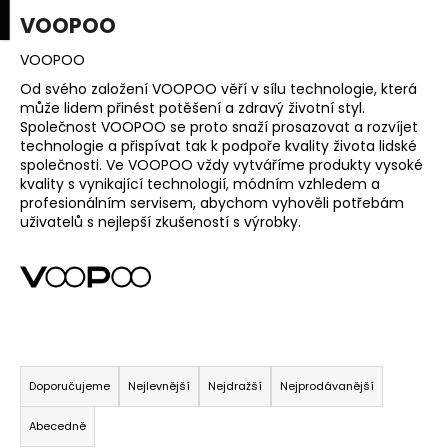
K
upní
Menu
ní
VOOPOO
Přejít
o
na
Zpět
Zpět
k
š
obsah
VOOPOO
í
Od svého založení VOOPOO věří v sílu technologie, která
C
může lidem přinést potěšení a zdravý životní styl.
k
Společnost VOOPOO se proto snaží prosazovat a rozvíjet
o
technologie a přispívat tak k podpoře kvality života lidské
p
společnosti. Ve VOOPOO vždy vytváříme produkty vysoké
o
kvality s vynikající technologií, módním vzhledem a
profesionálním servisem, abychom vyhověli potřebám
t
uživatelů s nejlepší zkušeností s výrobky.
ř
e
b
u
j
Ř
e
a
Doporučujeme
Nejlevnější
Nejdražší
Nejprodávanější
t
z
e
Abecedně
e
n