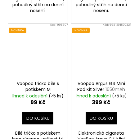
pohodlný střih na denní
pohodlný střih na denní
nošení.
nošení.
Kód:
998307
Kód:
6941291590327
NOVINKA
NOVINKA
Voopoo tričko bíle s
Voopoo Argus G4 Mini
potiskem M
Pod Kit Silver
1650mAh
Ihned k odeslání
(>5 ks)
Ihned k odeslání
(>5 ks)
99 Kč
399 Kč
DO KOŠÍKU
DO KOŠÍKU
Bílé tričko s potiskem
Elektronická cigareta
loga Voopoo, velikost M,
VooPoo Argus G4 Mini