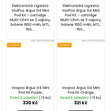
Elektronická cigareta
Elektronická cigareta
VooPoo Argus G4 Mini
VooPoo Argus G4 Mini
Pod Kit – cartridge
Pod Kit – cartridge
Multi-Ohm se 3 odpory,
Multi-Ohm se 3 odpory,
baterie 1650 mAh, MTL,
baterie 1650 mAh, MTL,
RDL...
RDL...
Kód:
6941291590358
Kód:
6941291590365
NOVINKA
NOVINKA
Voopoo Argus G4 Mini
Voopoo Argus G4 Mini
Pod Kit Purple
Pod Kit Orange
1650mAh
1650mAh
Ihned k odeslání
(>5 ks)
Ihned k odeslání
(>5 ks)
330 Kč
321 Kč