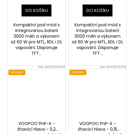
DO KOŠÍKU
DO KOŠÍKU
Kompaktní pod mód s
Kompaktní pod mód s
integrovanou baterií
integrovanou baterií
3000 mAh a výkonem
3000 mAh a výkonem
až 60 W pro MTL, RDL i DL
až 60 W pro MTL, RDL i DL
vapování. Disponuje
vapování. Disponuje
TFT...
TFT...
Kód:
6941291553186
Kód:
6941291553155
NOVINKA
NOVINKA
VOOPOO PnP-X -
VOOPOO PnP-X -
žhavící hlava - 0,2
žhavící hlava - 0,15