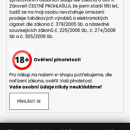
p
Zároveň ČESTNĚ PROHLAŠUJI, že jsem starší 18ti let,
i
tudíž se na moji osobu nevztahuje omezení
s
prodeje tabákových výrobků a elektronických
u
cigaret dle zákona č. 379/2005 Sb. a následně
souvisejících zákonů č. 225/2006 Sb., č. 274/2008
Sb a č. 305/2009 Sb.
Ověření plnoletosti
Pro nákup na našem e-shopu potřebujeme, dle
nařízení zákona, ověřit Vaši plnoletost.
Vaše osobní údaje nikdy neukládáme!
PŘIHLÁSIT SE