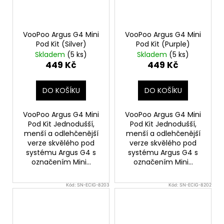
VooPoo Argus G4 Mini
VooPoo Argus G4 Mini
Pod Kit (Silver)
Pod Kit (Purple)
Skladem
(5 ks)
Skladem
(5 ks)
449 Kč
449 Kč
DO KOŠÍKU
DO KOŠÍKU
VooPoo Argus G4 Mini
VooPoo Argus G4 Mini
Pod Kit Jednodušší,
Pod Kit Jednodušší,
menší a odlehčenější
menší a odlehčenější
verze skvělého pod
verze skvělého pod
systému Argus G4 s
systému Argus G4 s
označením Mini...
označením Mini...
Kód:
SN-ECIG-8203
Kód:
SN-ECIG-8202