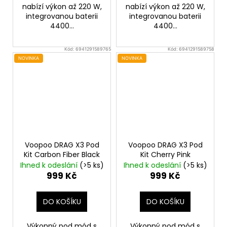
nabízí výkon až 220 W,
nabízí výkon až 220 W,
integrovanou baterii
integrovanou baterii
4400...
4400...
Kód:
6941291589765
Kód:
6941291589758
NOVINKA
NOVINKA
Voopoo DRAG X3 Pod
Voopoo DRAG X3 Pod
Kit Carbon Fiber Black
Kit Cherry Pink
Ihned k odeslání
(>5 ks)
Ihned k odeslání
(>5 ks)
999 Kč
999 Kč
DO KOŠÍKU
DO KOŠÍKU
Výkonný pod mód s
Výkonný pod mód s