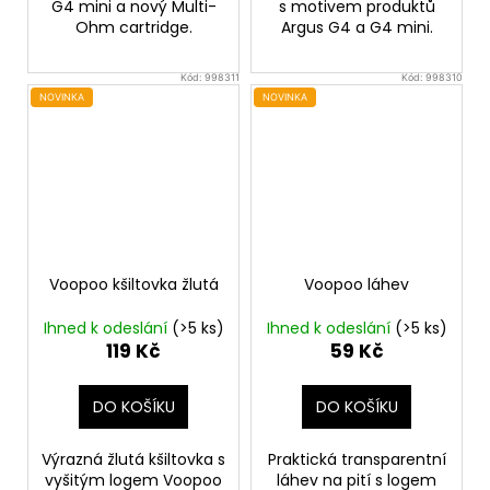
G4 mini a nový Multi-
s motivem produktů
Ohm cartridge.
Argus G4 a G4 mini.
Kód:
998311
Kód:
998310
NOVINKA
NOVINKA
Voopoo kšiltovka žlutá
Voopoo láhev
Ihned k odeslání
(>5 ks)
Ihned k odeslání
(>5 ks)
119 Kč
59 Kč
DO KOŠÍKU
DO KOŠÍKU
Výrazná žlutá kšiltovka s
Praktická transparentní
vyšitým logem Voopoo
láhev na pití s logem