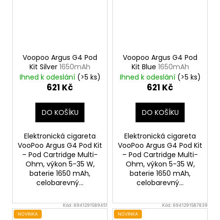
Voopoo Argus G4 Pod
Voopoo Argus G4 Pod
Kit Silver
1650mAh
Kit Blue
1650mAh
Ihned k odeslání
(>5 ks)
Ihned k odeslání
(>5 ks)
621 Kč
621 Kč
DO KOŠÍKU
DO KOŠÍKU
Elektronická cigareta
Elektronická cigareta
VooPoo Argus G4 Pod Kit
VooPoo Argus G4 Pod Kit
– Pod Cartridge Multi-
– Pod Cartridge Multi-
Ohm, výkon 5-35 W,
Ohm, výkon 5-35 W,
baterie 1650 mAh,
baterie 1650 mAh,
celobarevný...
celobarevný...
Kód:
6941291589451
Kód:
6941291587839
NOVINKA
NOVINKA