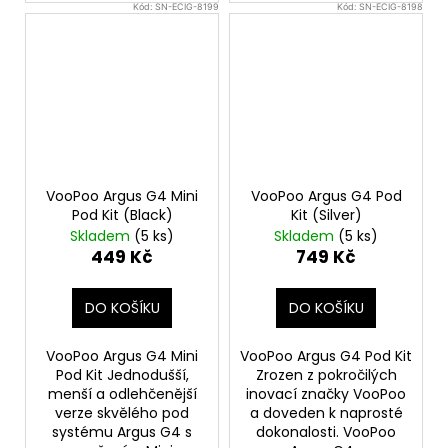
Kód:
SN-ECIG-8199
Kód:
SN-ECIG-8198
VooPoo Argus G4 Mini
VooPoo Argus G4 Pod
Pod Kit (Black)
Kit (Silver)
Skladem
(5 ks)
Skladem
(5 ks)
449 Kč
749 Kč
DO KOŠÍKU
DO KOŠÍKU
VooPoo Argus G4 Mini
VooPoo Argus G4 Pod Kit
Pod Kit Jednodušší,
Zrozen z pokročilých
menší a odlehčenější
inovací značky VooPoo
verze skvělého pod
a doveden k naprosté
systému Argus G4 s
dokonalosti. VooPoo