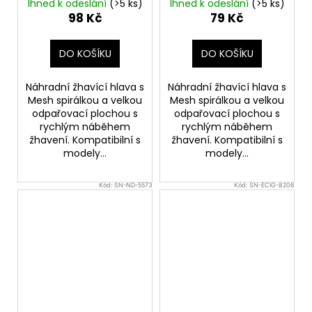
ohm
ohm
Ihned k odeslání
(>5 ks)
Ihned k odeslání
(>5 ks)
98 Kč
79 Kč
DO KOŠÍKU
DO KOŠÍKU
Náhradní žhavící hlava s
Náhradní žhavící hlava s
Mesh spirálkou a velkou
Mesh spirálkou a velkou
odpařovací plochou s
odpařovací plochou s
rychlým náběhem
rychlým náběhem
žhavení. Kompatibilní s
žhavení. Kompatibilní s
modely...
modely...
Kód:
SN-ND-5573
Kód:
SN-ECIG-8206