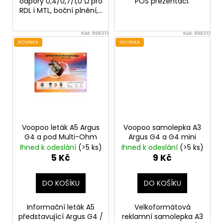
č
odpory 0,4/0,7/1,0 Ω pro
POS prezentaci.
RDL i MTL, boční plnění,...
u
j
e
Kód:
998313
Kód:
998312
m
NOVINKA
NOVINKA
e
BÁZE
FIFTY
BOOSTER
IMPERIA
5X10ML
20MG
Voopoo leták A5 Argus
Voopoo samolepka A3
G4 a pod Multi-Ohm
Argus G4 a G4 mini
602
Ihned k odeslání
(>5 ks)
Ihned k odeslání
(>5 ks)
Kč
5 Kč
9 Kč
Původně:
649
Kč
DO KOŠÍKU
DO KOŠÍKU
Informační leták A5
Velkoformátová
představující Argus G4 /
reklamní samolepka A3