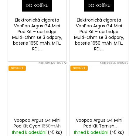
DO KOŠÍKU
DO KOŠÍKU
Elektronická cigareta
Elektronická cigareta
VooPoo Argus G4 Mini
VooPoo Argus G4 Mini
Pod Kit – cartridge
Pod Kit – cartridge
Multi-Ohm se 3 odpory,
Multi-Ohm se 3 odpory,
baterie 1650 mAh, MTL,
baterie 1650 mAh, MTL,
RDL...
RDL...
Kód:
6941291590372
Kód:
6941291590389
NOVINKA
NOVINKA
Voopoo Argus G4 Mini
Voopoo Argus G4 Mini
Pod Kit Cyan
1650mAh
Pod Kit Tarnish
1650mAh
Ihned k odeslání
(>5 ks)
Ihned k odeslání
(>5 ks)