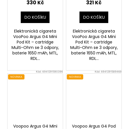
330 Kč
321 Kč
DO KOŠÍKU
DO KOŠÍKU
Elektronická cigareta
Elektronická cigareta
VooPoo Argus G4 Mini
VooPoo Argus G4 Mini
Pod Kit – cartridge
Pod Kit – cartridge
Multi-Ohm se 3 odpory,
Multi-Ohm se 3 odpory,
baterie 1650 mAh, MTL,
baterie 1650 mAh, MTL,
RDL...
RDL...
Kód:
6941291590396
Kód:
6941291589468
NOVINKA
NOVINKA
Voopoo Argus G4 Mini
Voopoo Argus G4 Pod