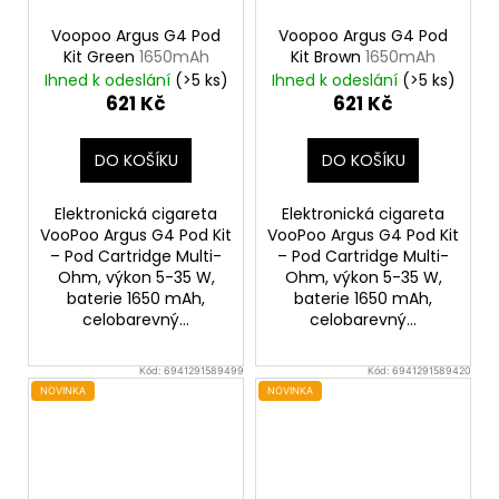
Voopoo Argus G4 Pod
Voopoo Argus G4 Pod
Kit Green
1650mAh
Kit Brown
1650mAh
Ihned k odeslání
(>5 ks)
Ihned k odeslání
(>5 ks)
621 Kč
621 Kč
DO KOŠÍKU
DO KOŠÍKU
Elektronická cigareta
Elektronická cigareta
VooPoo Argus G4 Pod Kit
VooPoo Argus G4 Pod Kit
– Pod Cartridge Multi-
– Pod Cartridge Multi-
Ohm, výkon 5-35 W,
Ohm, výkon 5-35 W,
baterie 1650 mAh,
baterie 1650 mAh,
celobarevný...
celobarevný...
Kód:
6941291589499
Kód:
6941291589420
NOVINKA
NOVINKA