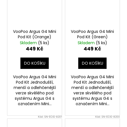
VooPoo Argus G4 Mini
VooPoo Argus G4 Mini
Pod Kit (Orange)
Pod Kit (Green)
Skladem
(5 ks)
Skladem
(5 ks)
449 Kč
449 Kč
DO KOŠÍKU
DO KOŠÍKU
VooPoo Argus G4 Mini
VooPoo Argus G4 Mini
Pod Kit Jednodušší,
Pod Kit Jednodušší,
menší a odlehčenější
menší a odlehčenější
verze skvělého pod
verze skvělého pod
systému Argus G4 s
systému Argus G4 s
označením Mini...
označením Mini...
Kód:
SN-ECIG-8201
Kód:
SN-ECIG-8200