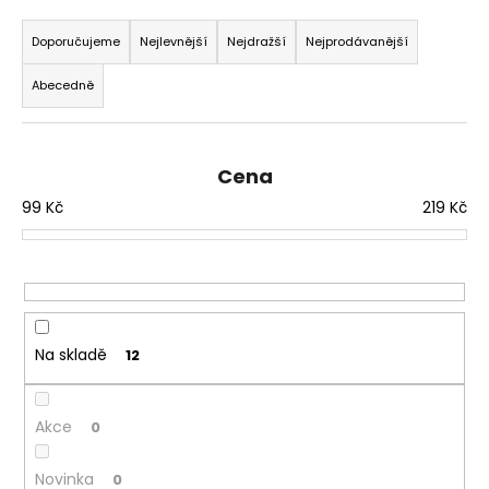
Ř
a
a
Doporučujeme
Nejlevnější
Nejdražší
Nejprodávanější
j
z
í
Abecedně
e
t
n
?
í
Cena
p
99
Kč
219
Kč
r
o
HLEDAT
d
u
k
D
t
Na skladě
12
o
ů
p
o
Akce
0
r
u
Novinka
0