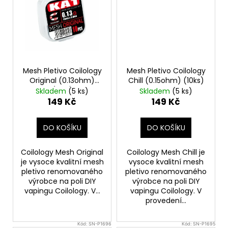
Mesh Pletivo Coilology
Mesh Pletivo Coilology
Original (0.13ohm)
Chill (0.15ohm) (10ks)
(10ks)
Skladem
(5 ks)
Skladem
(5 ks)
149 Kč
149 Kč
DO KOŠÍKU
DO KOŠÍKU
Coilology Mesh Original
Coilology Mesh Chill je
je vysoce kvalitní mesh
vysoce kvalitní mesh
pletivo renomovaného
pletivo renomovaného
výrobce na poli DIY
výrobce na poli DIY
vapingu Coilology. V...
vapingu Coilology. V
provedení...
Kód:
SN-P1696
Kód:
SN-P1695