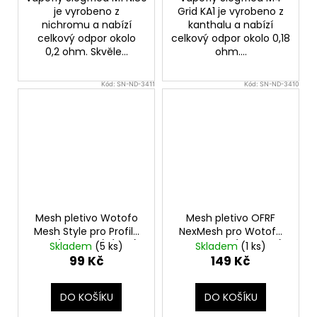
je vyrobeno z
Grid KA1 je vyrobeno z
nichromu a nabízí
kanthalu a nabízí
celkový odpor okolo
celkový odpor okolo 0,18
0,2 ohm. Skvěle...
ohm....
Kód:
SN-ND-3411
Kód:
SN-ND-3410
Mesh pletivo Wotofo
Mesh pletivo OFRF
Mesh Style pro Profile
NexMesh pro Wotofo
RDA (0,18ohm) (10ks)
Profile RDA (0,13ohm)
Skladem
(5 ks)
Skladem
(1 ks)
(10ks)
99 Kč
149 Kč
DO KOŠÍKU
DO KOŠÍKU