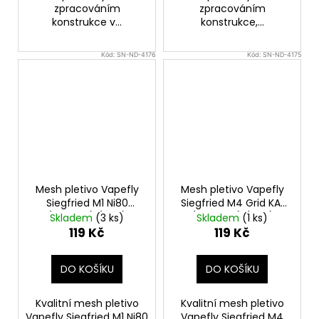
zpracováním
zpracováním
konstrukce v...
konstrukce,...
Kód:
SN-ND-4176
Kód:
SN-ND-4175
Mesh pletivo Vapefly
Mesh pletivo Vapefly
Siegfried M1 Ni80
Siegfried M4 Grid KA1
(0,2ohm) (10ks)
(0,18ohm) (10ks)
Skladem
(3 ks)
Skladem
(1 ks)
119 Kč
119 Kč
DO KOŠÍKU
DO KOŠÍKU
Kvalitní mesh pletivo
Kvalitní mesh pletivo
Vapefly Siegfried M1 Ni80
Vapefly Siegfried M4