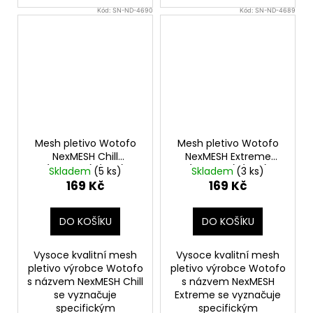
Kód:
SN-ND-4690
Kód:
SN-ND-4689
Mesh pletivo Wotofo
Mesh pletivo Wotofo
NexMESH Chill
NexMESH Extreme
(0,15ohm) (10ks)
(0,16ohm) (10ks)
Skladem
(5 ks)
Skladem
(3 ks)
169 Kč
169 Kč
DO KOŠÍKU
DO KOŠÍKU
Vysoce kvalitní mesh
Vysoce kvalitní mesh
pletivo výrobce Wotofo
pletivo výrobce Wotofo
s názvem NexMESH Chill
s názvem NexMESH
se vyznačuje
Extreme se vyznačuje
specifickým
specifickým