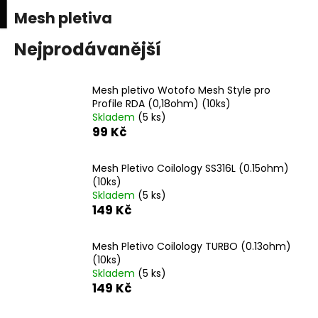
K
upní
Menu
ní
Mesh pletiva
Přejít
o
na
Zpět
Zpět
k
š
obsah
Nejprodávanější
í
C
k
Mesh pletivo Wotofo Mesh Style pro
o
Profile RDA (0,18ohm) (10ks)
p
Skladem
(5 ks)
o
99 Kč
t
ř
Mesh Pletivo Coilology SS316L (0.15ohm)
(10ks)
e
Skladem
(5 ks)
b
149 Kč
u
j
Mesh Pletivo Coilology TURBO (0.13ohm)
e
(10ks)
Skladem
(5 ks)
t
149 Kč
e
n