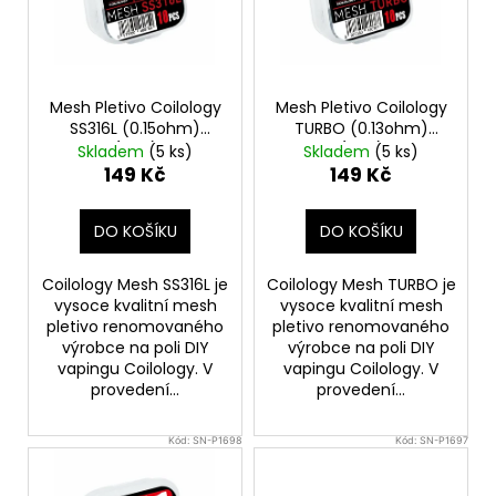
s
p
r
o
Mesh Pletivo Coilology
Mesh Pletivo Coilology
d
SS316L (0.15ohm)
TURBO (0.13ohm)
(10ks)
(10ks)
u
Skladem
(5 ks)
Skladem
(5 ks)
149 Kč
149 Kč
k
t
DO KOŠÍKU
DO KOŠÍKU
ů
Coilology Mesh SS316L je
Coilology Mesh TURBO je
vysoce kvalitní mesh
vysoce kvalitní mesh
pletivo renomovaného
pletivo renomovaného
výrobce na poli DIY
výrobce na poli DIY
vapingu Coilology. V
vapingu Coilology. V
provedení...
provedení...
Kód:
SN-P1698
Kód:
SN-P1697