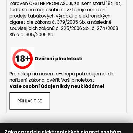
y
Zároveň ČESTNĚ PROHLAŠUJI, že jsem starší 18ti let,
v
tudíž se na moji osobu nevztahuje omezení
ý
prodeje tabákových výrobků a elektronických
p
cigaret dle zákona č. 379/2005 Sb. a následně
i
souvisejících zákonů č. 225/2006 Sb., č. 274/2008
s
Sb a č. 305/2009 Sb.
u
Ověření plnoletosti
Pro nákup na našem e-shopu potřebujeme, dle
nařízení zákona, ověřit Vaši plnoletost.
Vaše osobní údaje nikdy neukládáme!
PŘIHLÁSIT SE
Zákaz prodeje elektronických cigaret osobám