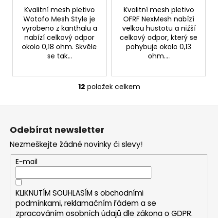
Kvalitní mesh pletivo
Kvalitní mesh pletivo
Wotofo Mesh Style je
OFRF NexMesh nabízí
vyrobeno z kanthalu a
velkou hustotu a nižší
nabízí celkový odpor
celkový odpor, který se
okolo 0,18 ohm. Skvěle
pohybuje okolo 0,13
se tak...
ohm....
12
položek celkem
O
v
Z
l
á
á
Odebírat newsletter
d
p
a
Nezmeškejte žádné novinky či slevy!
a
c
t
E-mail
í
í
p
r
KLIKNUTÍM SOUHLASÍM s
obchodními
v
podmínkami,
reklamačním řádem a se
k
zpracováním osobních údajů dle zákona o
GDPR
.