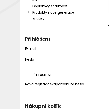
DEKANG DESERT SHIP 10ML 18MG
l
Doplňkový sortiment
155 Kč
Původně:
195 Kč
Produkty nové generace
Značky
Přihlášení
E-mail
Heslo
PŘIHLÁSIT SE
Nová registrace
Zapomenuté heslo
Nákupní košík