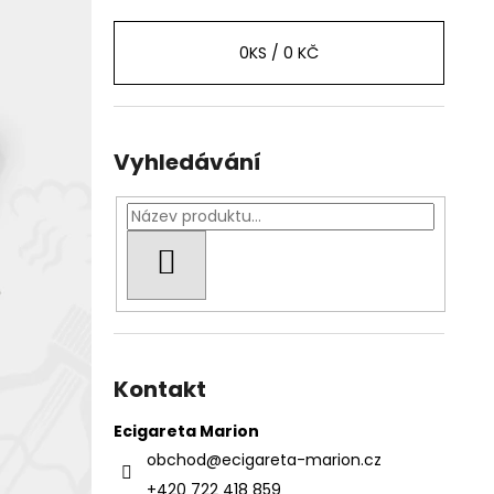
0
KS /
0 KČ
Vyhledávání
HLEDAT
Kontakt
Ecigareta Marion
obchod
@
ecigareta-marion.cz
+420 722 418 859