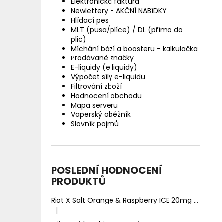
Elektronická faktura
Newlettery - AKČNÍ NABíDKY
Hlídací pes
MLT (pusa/plíce) / DL (přímo do
plic)
Míchání bází a boosteru - kalkulačka
Prodávané značky
E-liquidy (e liquidy)
Výpočet síly e-liquidu
Filtrování zboží
Hodnocení obchodu
Mapa serveru
Vaperský oběžník
Slovník pojmů
POSLEDNÍ HODNOCENÍ
PRODUKTŮ
Riot X Salt Orange & Raspberry ICE 20mg
Ledový 
|
Hodnocení produktu je 5 z 5 hvězdiček.