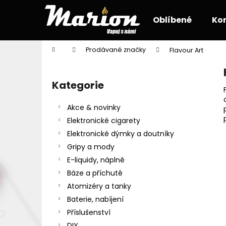
K
Přejít
na
o
Oblíbené
Ko
obsah
Zpět
Zpět
š
do
do
í
Domů
Prodávané značky
Flavour Art
k
obchodu
obchodu
P
o
Kategorie
Přeskočit
s
kategorie
t
Akce & novinky
r
Elektronické cigarety
a
Elektronické dýmky a doutníky
n
Gripy a mody
n
E-liquidy, náplně
í
Báze a příchutě
p
Atomizéry a tanky
a
Baterie, nabíjení
n
Příslušenství
e
DIY