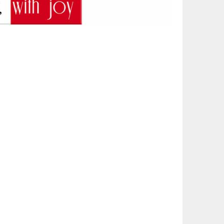
TER IMPERIA 5X10ML
č