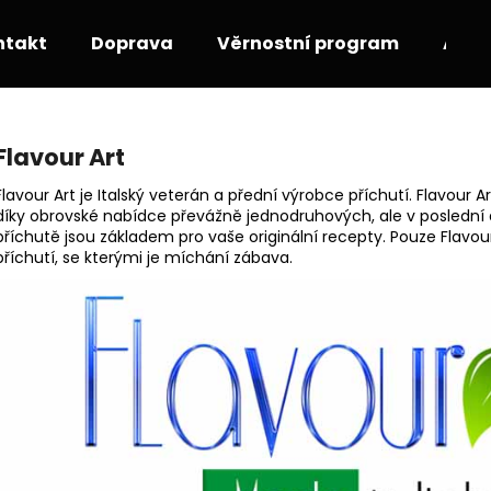
ntakt
Doprava
Věrnostní program
Akce
Co potřebujete najít?
Flavour Art
Flavour Art je Italský veterán a přední výrobce příchutí. Flavour A
HLEDAT
díky obrovské nabídce převážně jednodruhových, ale v poslední
příchutě jsou základem pro vaše originální recepty. Pouze Flav
příchutí, se kterými je míchání zábava.
Doporučujeme