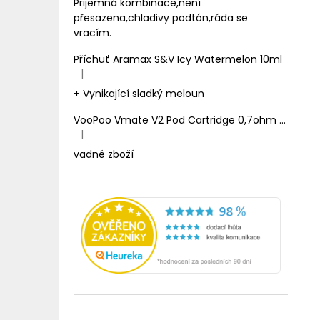
Prijemná kombinace,není
přesazena,chladivy podtón,ráda se
vracím.
Příchuť Aramax S&V Icy Watermelon 10ml
|
Hodnocení produktu je 5 z 5 hvězdiček.
+ Vynikající sladký meloun
VooPoo Vmate V2 Pod Cartridge 0,7ohm 2ml
|
Hodnocení produktu je 1 z 5 hvězdiček.
vadné zboží