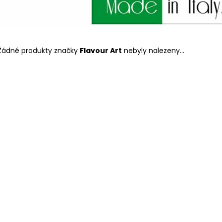
DEKANG DESERT SHIP 10ML 11MG
BÁZE FIFTY BOOS
20MG
149 Kč
Původně:
195 Kč
602 Kč
Původně:
649 K
Žádné produkty značky
Flavour Art
nebyly nalezeny...