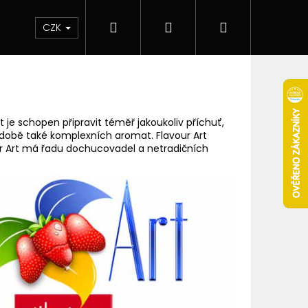
Hledat
Přihlášení
Nákupní
 & novinky
Elektronické cigarety
Elektro
CZK
košík
rt je schopen připravit téměř jakoukoliv příchuť,
 době také komplexních aromat. Flavour Art
our Art má řadu dochucovadel a netradičních
Následující