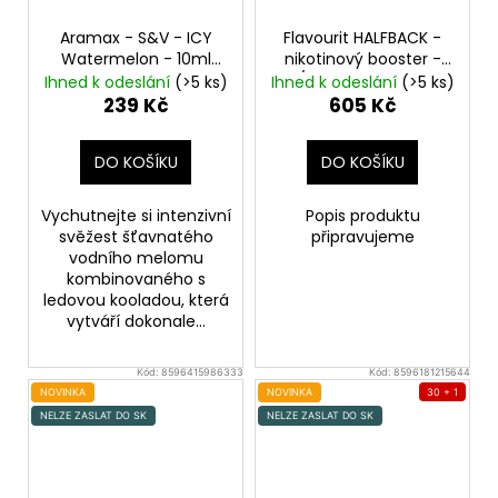
Aramax - S&V - ICY
Flavourit HALFBACK -
Watermelon - 10ml
nikotinový booster -
Vychlazený vodní
70/30 - 5x10ml - 6mg
Ihned k odeslání
(>5 ks)
Ihned k odeslání
(>5 ks)
meloun
239 Kč
605 Kč
DO KOŠÍKU
DO KOŠÍKU
Vychutnejte si intenzivní
Popis produktu
svěžest šťavnatého
připravujeme
vodního melomu
kombinovaného s
ledovou kooladou, která
vytváří dokonale...
Kód:
8596415986333
Kód:
8596181215644
NOVINKA
NOVINKA
30 + 1
NELZE ZASLAT DO SK
NELZE ZASLAT DO SK