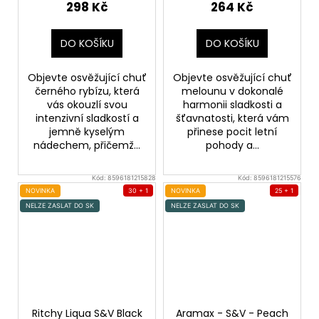
298 Kč
264 Kč
DO KOŠÍKU
DO KOŠÍKU
Objevte osvěžující chuť
Objevte osvěžující chuť
černého rybízu, která
melounu v dokonalé
vás okouzlí svou
harmonii sladkosti a
intenzivní sladkostí a
šťavnatosti, která vám
jemně kyselým
přinese pocit letní
nádechem, přičemž...
pohody a...
Kód:
8596181215828
Kód:
8596181215576
NOVINKA
30 + 1
NOVINKA
25 + 1
NELZE ZASLAT DO SK
NELZE ZASLAT DO SK
Ritchy Liqua S&V Black
Aramax - S&V - Peach