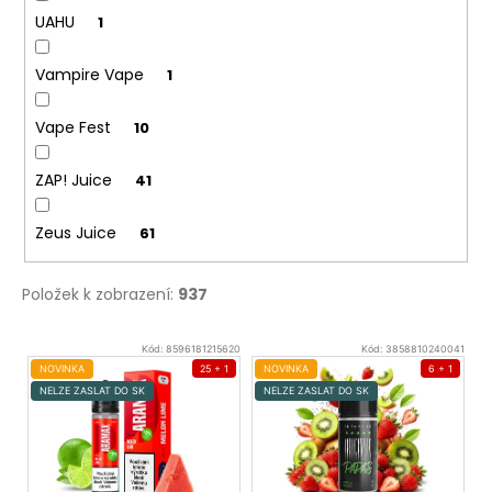
UAHU
1
Vampire Vape
1
Vape Fest
10
ZAP! Juice
41
Zeus Juice
61
Položek k zobrazení:
937
V
Kód:
8596181215620
Kód:
3858810240041
ý
NOVINKA
25 + 1
NOVINKA
6 + 1
NELZE ZASLAT DO SK
NELZE ZASLAT DO SK
p
i
s