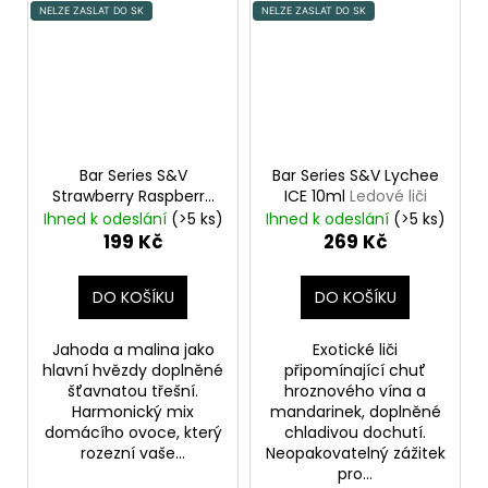
NELZE ZASLAT DO SK
NELZE ZASLAT DO SK
Bar Series S&V
Bar Series S&V Lychee
Strawberry Raspberry
ICE 10ml
Ledové liči
Cherry 10ml
Jahoda,
Ihned k odeslání
(>5 ks)
Ihned k odeslání
(>5 ks)
malina a třešeň
199 Kč
269 Kč
DO KOŠÍKU
DO KOŠÍKU
Jahoda a malina jako
Exotické liči
hlavní hvězdy doplněné
připomínající chuť
šťavnatou třešní.
hroznového vína a
Harmonický mix
mandarinek, doplněné
domácího ovoce, který
chladivou dochutí.
rozezní vaše...
Neopakovatelný zážitek
pro...