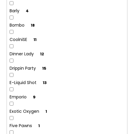
Původně:
245
Barly
4
Kč
Bombo
18
CoolniSE
11
Dinner Lady
12
Drippin Party
15
E-Liquid Shot
13
Emporio
9
Exotic Oxygen
1
Five Pawns
1