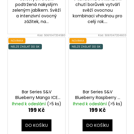
podtržená nakyslým
chutí borůvek vytváří
zeleným jablkem. Svěží
svěží ovocnou
a intenzivní ovocný
kombinaci vhodnou pro
zážitek, na...
celý rok....
Kód:
5061047204580
Kód:
5061047204603
NOVINKA
NOVINKA
NELZE ZASLAT DO SK
NELZE ZASLAT DO SK
Bar Series S&V
Bar Series S&V
Blueberry Mango ICE
Blueberry Raspberry X
10ml
Ledová borůvka a
Lemon Lime 10ml
Ihned k odeslání
(>5 ks)
Ihned k odeslání
(>5 ks)
mango
Borůvka, malina, citron
199 Kč
199 Kč
a limetka
DO KOŠÍKU
DO KOŠÍKU