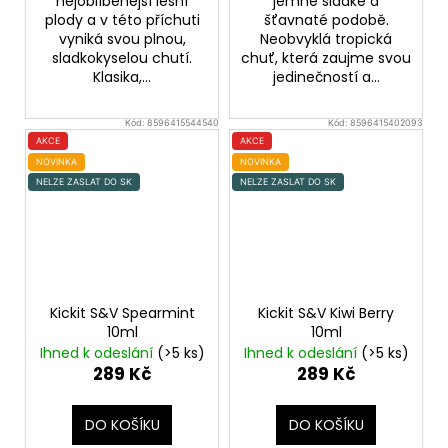
nejoblíbenější lesní
jemně sladké a
plody a v této příchuti
šťavnaté podobě.
vyniká svou plnou,
Neobvyklá tropická
sladkokyselou chutí.
chuť, která zaujme svou
Klasika,...
jedinečností a...
Kód:
8596415544540
Kód:
8596415402093
AKCE
AKCE
NOVINKA
NOVINKA
NELZE ZASLAT DO SK
NELZE ZASLAT DO SK
Kickit S&V Spearmint
Kickit S&V Kiwi Berry
10ml
10ml
Ihned k odeslání
(>5 ks)
Ihned k odeslání
(>5 ks)
289 Kč
289 Kč
DO KOŠÍKU
DO KOŠÍKU