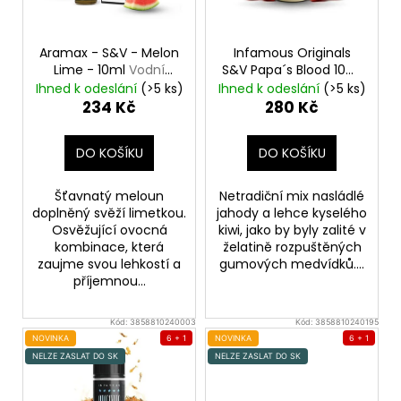
p
r
o
Aramax - S&V - Melon
Infamous Originals
d
Lime - 10ml
Vodní
S&V Papa´s Blood 10ml
meloun s limetkou
Jahoda s kiwi
u
Ihned k odeslání
(>5 ks)
Ihned k odeslání
(>5 ks)
234 Kč
280 Kč
k
t
DO KOŠÍKU
DO KOŠÍKU
ů
Šťavnatý meloun
Netradiční mix nasládlé
doplněný svěží limetkou.
jahody a lehce kyselého
Osvěžující ovocná
kiwi, jako by byly zalité v
kombinace, která
želatině rozpuštěných
zaujme svou lehkostí a
gumových medvídků....
příjemnou...
Kód:
3858810240003
Kód:
3858810240195
NOVINKA
6 + 1
NOVINKA
6 + 1
NELZE ZASLAT DO SK
NELZE ZASLAT DO SK