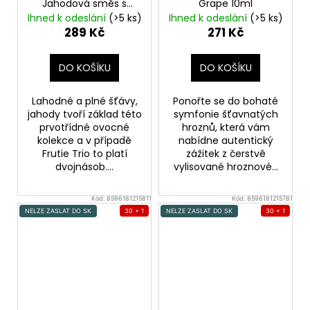
Jahodová směs s
Grape 10ml
banánem - 10ml
Ihned k odeslání
(>5 ks)
Ihned k odeslání
(>5 ks)
Jahoda, Banán
289 Kč
271 Kč
DO KOŠÍKU
DO KOŠÍKU
Lahodné a plné šťávy,
Ponořte se do bohaté
jahody tvoří základ této
symfonie šťavnatých
prvotřídné ovocné
hroznů, která vám
kolekce a v případě
nabídne autentický
Frutie Trio to platí
zážitek z čerstvě
dvojnásob....
vylisované hroznové...
Kód:
8596181215811
Kód:
8596181215781
NELZE ZASLAT DO SK
30 + 1
NELZE ZASLAT DO SK
30 + 1