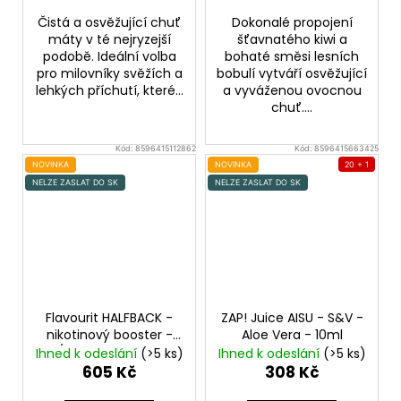
Čistá a osvěžující chuť
Dokonalé propojení
máty v té nejryzejší
šťavnatého kiwi a
podobě. Ideální volba
bohaté směsi lesních
pro milovníky svěžích a
bobulí vytváří osvěžující
lehkých příchutí, které...
a vyváženou ovocnou
chuť....
Kód:
8596415112862
Kód:
8596415663425
NOVINKA
NOVINKA
20 + 1
NELZE ZASLAT DO SK
NELZE ZASLAT DO SK
Flavourit HALFBACK -
ZAP! Juice AISU - S&V -
nikotinový booster -
Aloe Vera - 10ml
70/30 - 5x10ml - 6mg
Ihned k odeslání
(>5 ks)
Ihned k odeslání
(>5 ks)
605 Kč
308 Kč