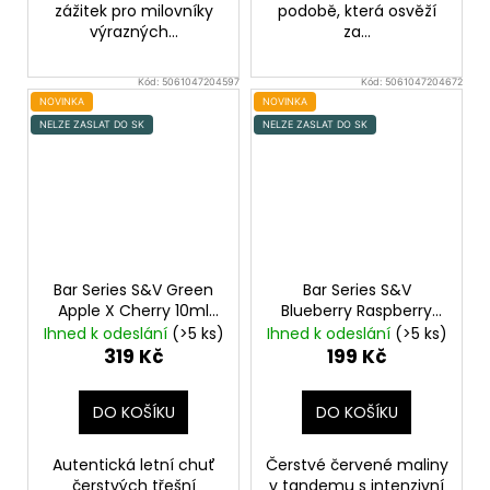
zážitek pro milovníky
podobě, která osvěží
výrazných...
za...
Kód:
5061047204597
Kód:
5061047204672
NOVINKA
NOVINKA
NELZE ZASLAT DO SK
NELZE ZASLAT DO SK
Bar Series S&V Green
Bar Series S&V
Apple X Cherry 10ml
Blueberry Raspberry
Zelené jablko a třešeň
10ml
Borůvka a malina
Ihned k odeslání
(>5 ks)
Ihned k odeslání
(>5 ks)
319 Kč
199 Kč
DO KOŠÍKU
DO KOŠÍKU
Autentická letní chuť
Čerstvé červené maliny
čerstvých třešní
v tandemu s intenzivní