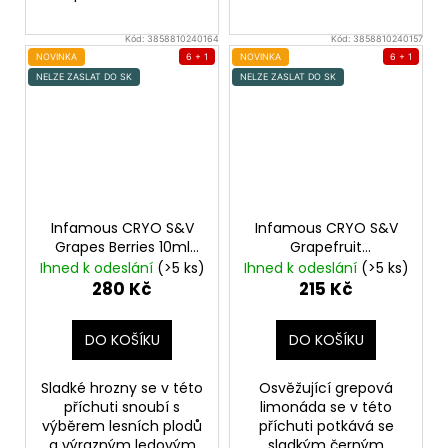
Kód:
3858810240164
Kód:
3858810240157
NOVINKA
6 + 1
NOVINKA
6 + 1
NELZE ZASLAT DO SK
NELZE ZASLAT DO SK
Infamous CRYO S&V
Infamous CRYO S&V
Grapes Berries 10ml
Grapefruit
Ledové hroznové víno
Blackcurrant 10ml
Ihned k odeslání
(>5 ks)
Ihned k odeslání
(>5 ks)
s lesními plody
vychlazený grep s
280 Kč
215 Kč
černým rybízem
DO KOŠÍKU
DO KOŠÍKU
Sladké hrozny se v této
Osvěžující grepová
příchuti snoubí s
limonáda se v této
výběrem lesních plodů
příchuti potkává se
a výrazným ledovým
sladkým černým