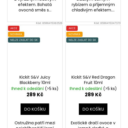
efektem. Bohatá
rybízem a příjemným
ovocná směs s...
chladivým efektem....
Kód:
8596415362526
Kód:
8596415347370
AKCE
AKCE
NOVINKA
NOVINKA
NELZE ZASLAT DO SK
NELZE ZASLAT DO SK
Kickit S&V Juicy
Kickit S&V Red Dragon
Blackberry 10ml
Fruit 10ml
Ihned k odeslání
(>5 ks)
Ihned k odeslání
(>5 ks)
289 Kč
289 Kč
DO KOŠÍKU
DO KOŠÍKU
Ostružina patří mezi
Exotické dračí ovoce v