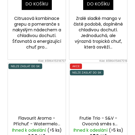
DO KOŠÍKU
DO KOŠÍKU
Citrusová kombinace
Zralé sladké mango v
grepu a pomeranče s
čisté podobě, doplněné
nakyslým nádechem a
chladivou dochutí.
chladivou dochutí.
Jednoduchá, ale
Šťavnatá a energizující
výrazná tropická chuť,
chuť pro...
která osvěží...
Kód:
8596415318707
Kód:
8596415467016
NELZE ZASLAT DO SK
AKCE
NELZE ZASLAT DO SK
Flavourit Aroma -
Frutie Trio - S&V -
Příchuť - Watermelon
Ovocná směs s
Exclusive
(Vodní
mangem - 10ml
Ihned k odeslání
(>5 ks)
Ihned k odeslání
(>5 ks)