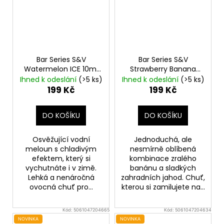
Bar Series S&V
Bar Series S&V
Watermelon ICE 10ml
Strawberry Banana
Ledový vodní meloun
10ml
Jahoda a banán
Ihned k odeslání
(>5 ks)
Ihned k odeslání
(>5 ks)
199 Kč
199 Kč
DO KOŠÍKU
DO KOŠÍKU
Osvěžující vodní
Jednoduchá, ale
meloun s chladivým
nesmírně oblíbená
efektem, který si
kombinace zralého
vychutnáte i v zimě.
banánu a sladkých
Lehká a nenáročná
zahradních jahod. Chuť,
ovocná chuť pro...
kterou si zamilujete na...
Kód:
5061047204665
Kód:
5061047204634
NOVINKA
NOVINKA