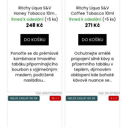
Ritchy Liqua S&V
Ritchy Liqua S&V
Honey Tobacco 10ml
Coffee Tobacco 10ml
Medový tabák
Ihned k odeslání
(>5 ks)
Ihned k odeslání
(>5 ks)
248 Kč
271 Kč
DO KOŠÍKU
DO KOŠÍKU
Ponořte se do prémiové
Ochutnejte smělé
kombinace tmavého
propojení silné kávy a
tabáku připomínajícího
přízemního tabáku v
bourbon s výjimečným
teplém, dýmovém
medem, podtržené
obklopení kde bohaté
nasládlou...
kávové nuance se...
Kód:
8594173560154
Kód:
SN-DIY5692
NELZE ZASLAT DO SK
25 + 1
NELZE ZASLAT DO SK
3 + 1