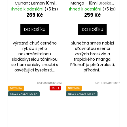
Currant Lemon 10ml
Mango - 10ml
Broskev,
Černý rybíz, Citrón
Mango
Ihned k odeslání
(>5 ks)
Ihned k odeslání
(>5 ks)
269 Kč
259 Kč
DO KOŠÍKU
DO KOŠÍKU
Výrazná chuť černého
Slunečná směs nabízí
rybízu s jeho
šťavnatou esenci
nezaměnitelnou
zralých broskvic a
sladkokyselou tóninkou
tropického manga.
se harmonicky snoubí s
Příchuť je plná zralosti,
osvěžující kyselostí...
přírodní...
Kód:
8596181215552
Kód:
3520415112862
NOVINKA
25 + 1
NOVINKA
NELZE ZASLAT DO SK
NELZE ZASLAT DO SK