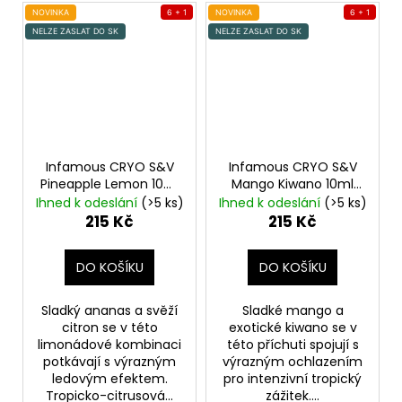
NOVINKA
6 + 1
NOVINKA
6 + 1
NELZE ZASLAT DO SK
NELZE ZASLAT DO SK
Infamous CRYO S&V
Infamous CRYO S&V
Pineapple Lemon 10ml
Mango Kiwano 10ml
Ledový ananas s
Chladivé Kiwano s
Ihned k odeslání
(>5 ks)
Ihned k odeslání
(>5 ks)
citrónem
mangem
215 Kč
215 Kč
DO KOŠÍKU
DO KOŠÍKU
Sladký ananas a svěží
Sladké mango a
citron se v této
exotické kiwano se v
limonádové kombinaci
této příchuti spojují s
potkávají s výrazným
výrazným ochlazením
ledovým efektem.
pro intenzivní tropický
Tropicko-citrusová...
zážitek....