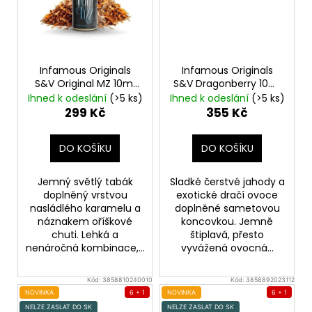
Infamous Originals
Infamous Originals
S&V Original MZ 10ml
S&V Dragonberry 10ml
Oříškový tabák s
Jahody s dračím
Ihned k odeslání
(>5 ks)
Ihned k odeslání
(>5 ks)
karamelem
ovocem
299 Kč
355 Kč
DO KOŠÍKU
DO KOŠÍKU
Jemný světlý tabák
Sladké čerstvé jahody a
doplněný vrstvou
exotické dračí ovoce
nasládlého karamelu a
doplněné sametovou
náznakem oříškové
koncovkou. Jemně
chuti. Lehká a
štiplavá, přesto
nenáročná kombinace,...
vyvážená ovocná...
Kód:
3858810240010
Kód:
3858892023112
NOVINKA
6 + 1
NOVINKA
6 + 1
NELZE ZASLAT DO SK
NELZE ZASLAT DO SK