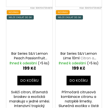
Kód:
5061047204610
Kód:
5061047204627
NOVINKA
NOVINKA
NELZE ZASLAT DO SK
NELZE ZASLAT DO SK
Bar Series S&V Lemon
Bar Series S&V Lemon
Peach Passionfruit
Lime 10ml
Citron a
10ml
Citron, broskev a
limetka
Ihned k odeslání
(>5 ks)
Ihned k odeslání
(>5 ks)
marakuja
199 Kč
199 Kč
DO KOŠÍKU
DO KOŠÍKU
Svěží citron, šťavnatá
Přímočará citrusová
broskev a exotická
kombinace citronu a
marakuja v jedné směsi.
natrpklé limetky.
Intenzivní tropický
Slunečná exotika v čisté