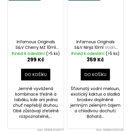
Infamous Originals
Infamous Originals
S&V Cherry MZ 10ml
S&V Ninja 10ml
Vodní
Třešňový tabák
meloun s kaktusem,
Ihned k odeslání
(>5 ks)
Ihned k odeslání
(>5 ks)
broskví a čajem
299 Kč
359 Kč
DO KOŠÍKU
DO KOŠÍKU
Jemně vyvážená
Šťavnatý vodní meloun,
kombinace třešně a
exotický kaktus a sladká
tabáku, kde ani jedna
broskev doplněné
chuť nepřebíjí druhou.
jemným zeleným čajem
Obě zůstávají zřetelně
a chladivou dochutí.
rozpoznatelné,...
Bohatá...
Kód:
3858810240171
Kód:
3858810240140