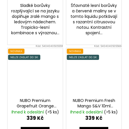
Sladké borůvky
Šťavnaté lesní borůvky
rozplývající se na jazyku
a červené maliny se v
doplňuje zralé mango s
tomto liquidu potkávají
ledovým nádechem.
s razantní citrusovou
Tropicko-lesní
notou. Kontrastní
kombinace s výraznou...
spojení...
Kód:
5404040505559
Kód:
5404040505566
NOVINKA
NOVINKA
NELZE ZASLAT DO SK
NELZE ZASLAT DO SK
NUBO Premium
NUBO Premium Fresh
Grapefruit Orange
Mango S&V 10ml
S&V 10ml
Grep,
Mango, Chladivá
Ihned k odeslání
(>5 ks)
Ihned k odeslání
(>5 ks)
Pomeranč, Chladivá
složka (ICE)
339 Kč
339 Kč
složka (ICE)