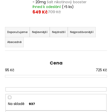
- 20mg
Salt nikotinový booster
a
Ihned k odeslání
(>5 ks)
j
649 Kč
709 Kč
í
t
Ř
?
a
Doporučujeme
Nejlevnější
Nejdražší
Nejprodávanější
z
Abecedně
e
n
í
HLEDAT
Cena
p
95
Kč
725
Kč
r
o
D
d
o
u
p
o
k
r
t
Na skladě
937
u
ů