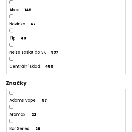
č
u
Akce
145
j
e
Novinka
47
m
e
Tip
49
ELF
Nelze zaslat do SK
937
BAR
ELFLIQ
-
Centrální sklad
450
SALT
E-
LIQUID
Značky
-
STRAWBERRY
KIWI
Adams Vape
-
57
10ML
-
Aramax
22
10MG
185
Kč
Bar Series
29