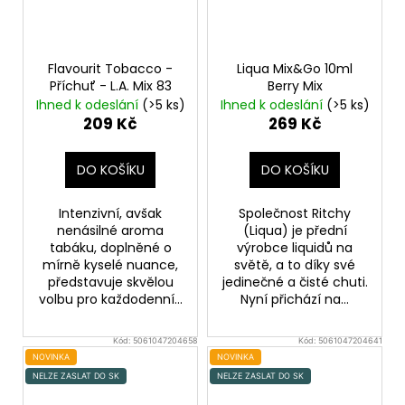
Flavourit Tobacco -
Liqua Mix&Go 10ml
Příchuť - L.A. Mix 83
Berry Mix
Ihned k odeslání
(>5 ks)
Ihned k odeslání
(>5 ks)
209 Kč
269 Kč
DO KOŠÍKU
DO KOŠÍKU
Intenzivní, avšak
Společnost Ritchy
nenásilné aroma
(Liqua) je přední
tabáku, doplněné o
výrobce liquidů na
mírně kyselé nuance,
světě, a to díky své
představuje skvělou
jedinečné a čisté chuti.
volbu pro každodenní...
Nyní přichází na...
Kód:
5061047204658
Kód:
5061047204641
NOVINKA
NOVINKA
NELZE ZASLAT DO SK
NELZE ZASLAT DO SK