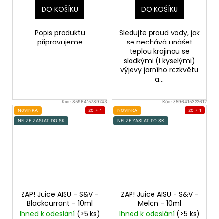
DO KOŠÍKU
DO KOŠÍKU
Popis produktu
Sledujte proud vody, jak
připravujeme
se nechává unášet
teplou krajinou se
sladkými (i kyselými)
výjevy jarního rozkvětu
a...
Kód:
8596415789743
Kód:
8596415322612
NOVINKA
20 + 1
NOVINKA
20 + 1
NELZE ZASLAT DO SK
NELZE ZASLAT DO SK
ZAP! Juice AISU - S&V -
ZAP! Juice AISU - S&V -
Blackcurrant - 10ml
Melon - 10ml
Ihned k odeslání
(>5 ks)
Ihned k odeslání
(>5 ks)