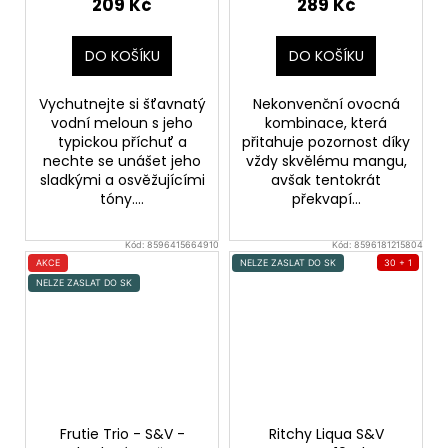
meloun)
Mango, Hruška,
209 Kč
289 Kč
Meruňka
DO KOŠÍKU
DO KOŠÍKU
Vychutnejte si šťavnatý
Nekonvenční ovocná
vodní meloun s jeho
kombinace, která
typickou příchuť a
přitahuje pozornost díky
nechte se unášet jeho
vždy skvělému mangu,
sladkými a osvěžujícími
avšak tentokrát
tóny....
překvapí...
Kód:
8596415664910
Kód:
8596181215804
AKCE
NELZE ZASLAT DO SK
30 + 1
NELZE ZASLAT DO SK
Frutie Trio - S&V -
Ritchy Liqua S&V