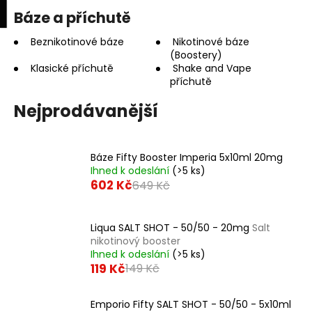
K
upní
Menu
ní
Báze a příchutě
Přejít
o
na
Zpět
Zpět
k
š
obsah
Beznikotinové báze
Nikotinové báze
(Boostery)
í
Klasické příchutě
Shake and Vape
C
k
příchutě
o
Nejprodávanější
p
o
t
Báze Fifty Booster Imperia 5x10ml 20mg
ř
Ihned k odeslání
(>5 ks)
e
602 Kč
649 Kč
b
u
Liqua SALT SHOT - 50/50 - 20mg
Salt
j
nikotinový booster
e
Ihned k odeslání
(>5 ks)
119 Kč
149 Kč
t
e
Emporio Fifty SALT SHOT - 50/50 - 5x10ml
n