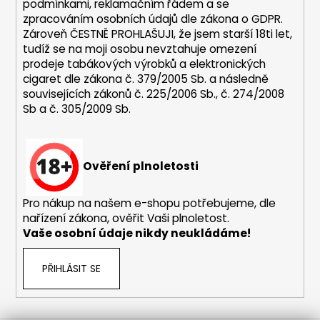
podmínkami,
reklamačním řádem a se
a
zpracováním osobních údajů dle zákona o
GDPR
.
j
Zároveň ČESTNĚ PROHLAŠUJI, že jsem starší 18ti let,
tudíž se na moji osobu nevztahuje omezení
í
prodeje tabákových výrobků a elektronických
t
cigaret dle zákona č. 379/2005 Sb. a následně
?
souvisejících zákonů č. 225/2006 Sb., č. 274/2008
Sb a č. 305/2009 Sb.
HLEDAT
Ověření plnoletosti
Pro nákup na našem e-shopu potřebujeme, dle
nařízení zákona, ověřit Vaši plnoletost.
D
Vaše osobní údaje nikdy neukládáme!
o
p
PŘIHLÁSIT SE
o
r
u