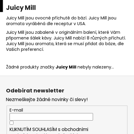
K
upní
Menu
ní
Juicy Mill
Přejít
o
na
Zpět
Zpět
k
š
obsah
Juicy Mill jsou ovocné příchutě do bází. Juicy Mill jsou
aromata vyráběná dle receptur v USA.
í
C
Juicy Mill jsou zabalené v originálním balení, které Vám
k
připomene šálek kávy. Juicy Mill nabízí 8 různých příchutí.
o
Juicy Mill jsou aromata, která se musí přidat do báze, dle
p
Vašich preferencí.
o
t
Žádné produkty značky
Juicy Mill
nebyly nalezeny...
ř
e
Z
b
á
Odebírat newsletter
u
p
Nezmeškejte žádné novinky či slevy!
j
a
e
t
E-mail
t
í
e
KLIKNUTÍM SOUHLASÍM s
obchodními
n