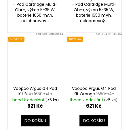
– Pod Cartridge Multi-
– Pod Cartridge Multi-
Ohm, výkon 5-35 W,
Ohm, výkon 5-35 W,
baterie 1650 mAh,
baterie 1650 mAh,
celobarevný...
celobarevný...
Kód:
6941291589444
Kód:
6941291589451
NOVINKA
NOVINKA
Voopoo Argus G4 Pod
Voopoo Argus G4 Pod
Kit Blue
1650mAh
Kit Orange
1650mAh
Ihned k odeslání
(>5 ks)
Ihned k odeslání
(>5 ks)
621 Kč
621 Kč
DO KOŠÍKU
DO KOŠÍKU