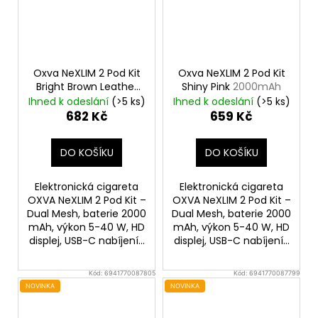
Oxva NeXLIM 2 Pod Kit
Oxva NeXLIM 2 Pod Kit
Bright Brown Leather
Shiny Pink
2000mAh
2000mAh
Ihned k odeslání
(>5 ks)
Ihned k odeslání
(>5 ks)
682 Kč
659 Kč
DO KOŠÍKU
DO KOŠÍKU
Elektronická cigareta
Elektronická cigareta
OXVA NeXLIM 2 Pod Kit –
OXVA NeXLIM 2 Pod Kit –
Dual Mesh, baterie 2000
Dual Mesh, baterie 2000
mAh, výkon 5-40 W, HD
mAh, výkon 5-40 W, HD
displej, USB-C nabíjení...
displej, USB-C nabíjení...
Kód:
6941770087805
Kód:
6941770087799
NOVINKA
NOVINKA