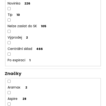
č
Novinka
226
u
j
Tip
10
e
m
e
Nelze zaslat do SK
105
Výprodej
2
BÁZE
FIFTY
BOOSTER
Centrální sklad
466
IMPERIA
5X10ML
Po expiraci
1
20MG
602
Kč
Značky
Původně:
649
Kč
Aramax
2
Aspire
28