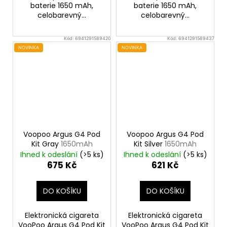
baterie 1650 mAh,
baterie 1650 mAh,
celobarevný...
celobarevný...
Kód:
6941291589420
Kód:
6941291589437
NOVINKA
NOVINKA
Voopoo Argus G4 Pod
Voopoo Argus G4 Pod
Kit Gray
1650mAh
Kit Silver
1650mAh
Ihned k odeslání
(>5 ks)
Ihned k odeslání
(>5 ks)
675 Kč
621 Kč
DO KOŠÍKU
DO KOŠÍKU
Elektronická cigareta
Elektronická cigareta
VooPoo Argus G4 Pod Kit
VooPoo Argus G4 Pod Kit