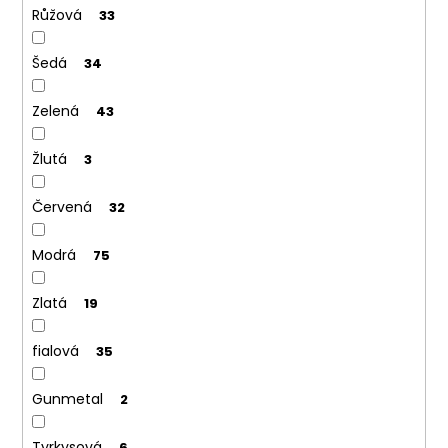
Růžová
33
Šedá
34
Zelená
43
Žlutá
3
Červená
32
Modrá
75
Zlatá
19
fialová
35
Gunmetal
2
Tyrkysová
6