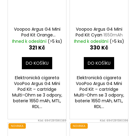
Voopoo Argus G4 Mini
Voopoo Argus G4 Mini
Pod Kit Orange
Pod Kit Cyan
1650mAh
1650mAh
Ihned k odeslání
(>5 ks)
Ihned k odeslání
(>5 ks)
321 Kč
330 Kč
DO KOŠÍKU
DO KOŠÍKU
Elektronická cigareta
Elektronická cigareta
VooPoo Argus G4 Mini
VooPoo Argus G4 Mini
Pod Kit – cartridge
Pod Kit – cartridge
Multi-Ohm se 3 odpory,
Multi-Ohm se 3 odpory,
baterie 1650 mAh, MTL,
baterie 1650 mAh, MTL,
RDL...
RDL...
Kód:
6941291590389
Kód:
6941291590396
NOVINKA
NOVINKA