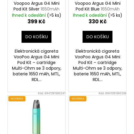
o
Voopoo Argus G4 Mini
Voopoo Argus G4 Mini
d
Pod Kit Silver
1650mAh
Pod Kit Blue
1650mAh
u
Ihned k odeslání
(>5 ks)
Ihned k odeslání
(>5 ks)
399 Kč
330 Kč
k
t
DO KOŠÍKU
DO KOŠÍKU
ů
Elektronická cigareta
Elektronická cigareta
VooPoo Argus G4 Mini
VooPoo Argus G4 Mini
Pod Kit – cartridge
Pod Kit – cartridge
Multi-Ohm se 3 odpory,
Multi-Ohm se 3 odpory,
baterie 1650 mAh, MTL,
baterie 1650 mAh, MTL,
RDL...
RDL...
Kód:
6941291590341
Kód:
6941291590358
NOVINKA
NOVINKA