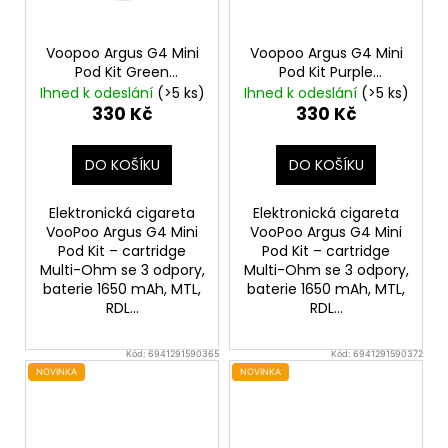
Voopoo Argus G4 Mini
Voopoo Argus G4 Mini
Pod Kit Green
Pod Kit Purple
1650mAh
1650mAh
Ihned k odeslání
(>5 ks)
Ihned k odeslání
(>5 ks)
330 Kč
330 Kč
DO KOŠÍKU
DO KOŠÍKU
Elektronická cigareta
Elektronická cigareta
VooPoo Argus G4 Mini
VooPoo Argus G4 Mini
Pod Kit – cartridge
Pod Kit – cartridge
Multi-Ohm se 3 odpory,
Multi-Ohm se 3 odpory,
baterie 1650 mAh, MTL,
baterie 1650 mAh, MTL,
RDL...
RDL...
Kód:
6941291590365
Kód:
6941291590372
NOVINKA
NOVINKA