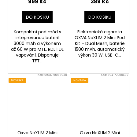
999 Kč
389 Kč
DO KOŠÍKU
DO KOŠÍKU
Kompaktní pod mód s
Elektronická cigareta
integrovanou baterií
OXVA NeXLIM 2 Mini Pod
3000 mAh a výkonem
Kit – Dual Mesh, baterie
až 60 W pro MTL, RDL i DL
1500 mAh, automatický
vapování. Disponuje
výkon 30 W, USB-C...
TFT...
Kód:
6941770086938
Kód:
6941770086921
NOVINKA
NOVINKA
Oxva NeXLIM 2 Mini
Oxva NeXLIM 2 Mini