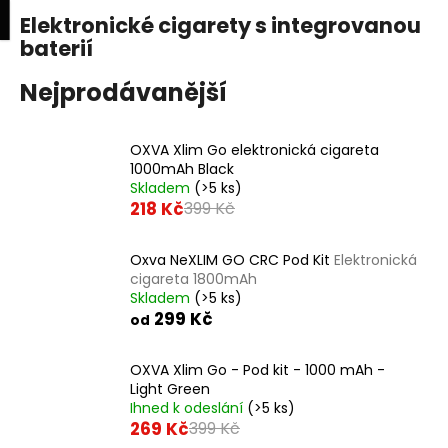
K
upní
Menu
ní
Elektronické cigarety s integrovanou
Přejít
o
na
baterií
Zpět
Zpět
k
š
obsah
í
Nejprodávanější
C
k
o
OXVA Xlim Go elektronická cigareta
p
1000mAh Black
o
Skladem
(>5 ks)
218 Kč
t
399 Kč
ř
e
Oxva NeXLIM GO CRC Pod Kit
Elektronická
cigareta 1800mAh
b
Skladem
(>5 ks)
u
299 Kč
od
j
e
OXVA Xlim Go - Pod kit - 1000 mAh -
Light Green
t
Ihned k odeslání
(>5 ks)
e
269 Kč
399 Kč
n