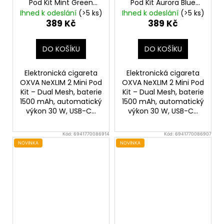
Pod Kit Mint Green
Pod Kit Aurora Blue
1500mAh
1500mAh
Ihned k odeslání
(>5 ks)
Ihned k odeslání
(>5 ks)
389 Kč
389 Kč
DO KOŠÍKU
DO KOŠÍKU
Elektronická cigareta
Elektronická cigareta
OXVA NeXLIM 2 Mini Pod
OXVA NeXLIM 2 Mini Pod
Kit – Dual Mesh, baterie
Kit – Dual Mesh, baterie
1500 mAh, automatický
1500 mAh, automatický
výkon 30 W, USB-C...
výkon 30 W, USB-C...
Kód:
6941770086914
Kód:
6941770086907
NOVINKA
NOVINKA