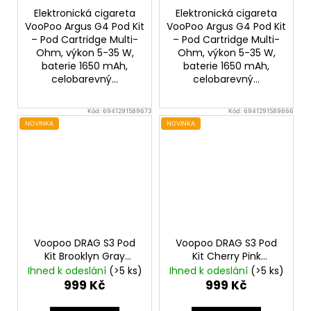
Elektronická cigareta
Elektronická cigareta
VooPoo Argus G4 Pod Kit
VooPoo Argus G4 Pod Kit
– Pod Cartridge Multi-
– Pod Cartridge Multi-
Ohm, výkon 5-35 W,
Ohm, výkon 5-35 W,
baterie 1650 mAh,
baterie 1650 mAh,
celobarevný...
celobarevný...
Kód:
6941291589673
Kód:
6941291589666
NOVINKA
NOVINKA
Voopoo DRAG S3 Pod
Voopoo DRAG S3 Pod
Kit Brooklyn Gray
Kit Cherry Pink
3000mAh
3000mAh
Ihned k odeslání
(>5 ks)
Ihned k odeslání
(>5 ks)
999 Kč
999 Kč