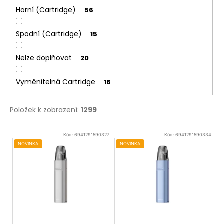
Horní (Cartridge)
56
Spodní (Cartridge)
15
Nelze doplňovat
20
Vyměnitelná Cartridge
16
Položek k zobrazení:
1299
V
Kód:
6941291590327
Kód:
6941291590334
ý
NOVINKA
NOVINKA
p
i
s
p
r