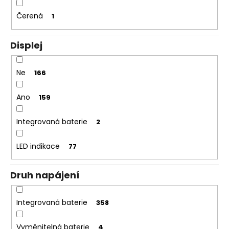
Čerená
1
Displej
Ne
166
Ano
159
Integrovaná baterie
2
LED indikace
77
Druh napájení
Integrovaná baterie
358
Vyměnitelná baterie
4