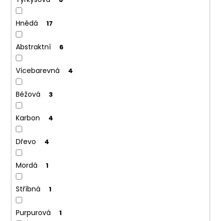
Hnědá
17
Abstraktní
6
Vícebarevná
4
Béžová
3
Karbon
4
Dřevo
4
Mordá
1
Stříbná
1
Purpurová
1