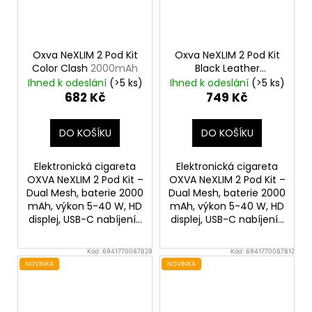
Oxva NeXLIM 2 Pod Kit
Oxva NeXLIM 2 Pod Kit
Color Clash
2000mAh
Black Leather
2000mAh
Ihned k odeslání
(>5 ks)
Ihned k odeslání
(>5 ks)
682 Kč
749 Kč
DO KOŠÍKU
DO KOŠÍKU
Elektronická cigareta
Elektronická cigareta
OXVA NeXLIM 2 Pod Kit –
OXVA NeXLIM 2 Pod Kit –
Dual Mesh, baterie 2000
Dual Mesh, baterie 2000
mAh, výkon 5-40 W, HD
mAh, výkon 5-40 W, HD
displej, USB-C nabíjení...
displej, USB-C nabíjení...
Kód:
6941770087829
Kód:
6941770087812
NOVINKA
NOVINKA