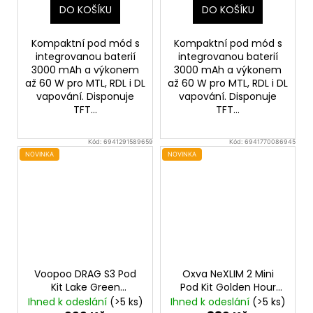
DO KOŠÍKU
DO KOŠÍKU
Kompaktní pod mód s
Kompaktní pod mód s
integrovanou baterií
integrovanou baterií
3000 mAh a výkonem
3000 mAh a výkonem
až 60 W pro MTL, RDL i DL
až 60 W pro MTL, RDL i DL
vapování. Disponuje
vapování. Disponuje
TFT...
TFT...
Kód:
6941291589659
Kód:
6941770086945
NOVINKA
NOVINKA
Voopoo DRAG S3 Pod
Oxva NeXLIM 2 Mini
Kit Lake Green
Pod Kit Golden Hour
3000mAh
1500mAh
Ihned k odeslání
(>5 ks)
Ihned k odeslání
(>5 ks)