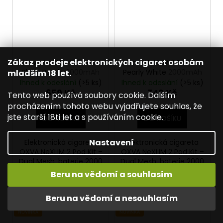
Zákaz prodeje elektronických cigaret osobám
Oxva NeXLIM 2 Pod Kit
Oxva NeXLIM 2 Pod Kit
Shiny Purple
2000mAh
Pearly White
2000mAh
mladším 18 let.
Ihned k odeslání
(>5 ks)
Ihned k odeslání
(>5 ks)
659 Kč
749 Kč
Tento web používá soubory cookie. Dalším
procházením tohoto webu vyjadřujete souhlas, že
jste starší 18ti let a s používáním cookie.
DO KOŠÍKU
DO KOŠÍKU
Nastavení
Elektronická cigareta
Elektronická cigareta
OXVA NeXLIM 2 Pod Kit –
OXVA NeXLIM 2 Pod Kit –
Dual Mesh, baterie 2000
Dual Mesh, baterie 2000
mAh, výkon 5-40 W, HD
mAh, výkon 5-40 W, HD
Beru na vědomí a souhlasím
displej, USB-C nabíjení...
displej, USB-C nabíjení...
Beru na vědomí a nesouhlasím
Kód:
6941770087782
Kód:
6941770087775
NOVINKA
NOVINKA