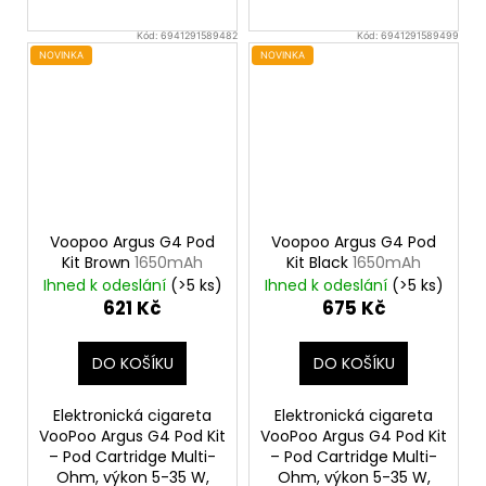
Kód:
6941291589482
Kód:
6941291589499
NOVINKA
NOVINKA
Voopoo Argus G4 Pod
Voopoo Argus G4 Pod
Kit Brown
1650mAh
Kit Black
1650mAh
Ihned k odeslání
(>5 ks)
Ihned k odeslání
(>5 ks)
621 Kč
675 Kč
DO KOŠÍKU
DO KOŠÍKU
Elektronická cigareta
Elektronická cigareta
VooPoo Argus G4 Pod Kit
VooPoo Argus G4 Pod Kit
– Pod Cartridge Multi-
– Pod Cartridge Multi-
Ohm, výkon 5-35 W,
Ohm, výkon 5-35 W,