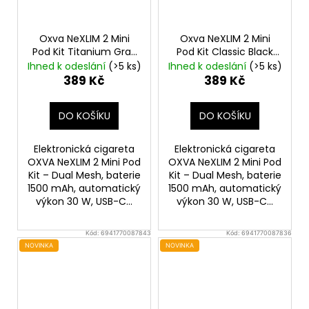
Oxva NeXLIM 2 Mini
Oxva NeXLIM 2 Mini
Pod Kit Titanium Gray
Pod Kit Classic Black
1500mAh
1500mAh
Ihned k odeslání
(>5 ks)
Ihned k odeslání
(>5 ks)
389 Kč
389 Kč
DO KOŠÍKU
DO KOŠÍKU
Elektronická cigareta
Elektronická cigareta
OXVA NeXLIM 2 Mini Pod
OXVA NeXLIM 2 Mini Pod
Kit – Dual Mesh, baterie
Kit – Dual Mesh, baterie
1500 mAh, automatický
1500 mAh, automatický
výkon 30 W, USB-C...
výkon 30 W, USB-C...
Kód:
6941770087843
Kód:
6941770087836
NOVINKA
NOVINKA