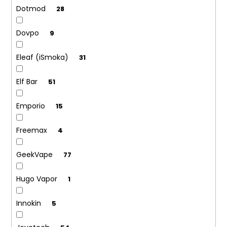
Dotmod
28
Dovpo
9
Eleaf (iSmoka)
31
Elf Bar
51
Emporio
15
Freemax
4
GeekVape
77
Hugo Vapor
1
Innokin
5