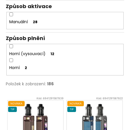
Způsob aktivace
Manuální
28
Způsob plnění
Horní (vysouvací)
12
Horní
2
Položek k zobrazení:
186
V
Kód:
6941291587839
Kód:
6941291587822
ý
NOVINKA
NOVINKA
TIP
TIP
p
i
s