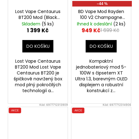
–44 %
Lost Vape Centaurus
BD Vape Mod Rayden
BT200 Mod (Black
100 V2 Champagne
Carbon)
Gold
Výkonný
Skladem
(5 ks)
Ihned k odeslání
(2 ks)
značkový elektronický
1 399 Kč
949 Kč
1 699 Kč
Grip
DO KOŠÍKU
DO KOŠÍKU
Lost Vape Centaurus
Kompaktní
BT200 Mod Lost Vape
jednobateriový mod 5-
Centaurus BT200 je
100W s čipsetem XT
špičkově navržený box
Ultra 1.3, barevným OLED
mod plný pokročilých
displejem a robustní
technologií a...
konstrukcí z...
Kód:
6977712313909
Kód:
6977712314906
AKCE
AKCE