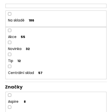
d
č
u
u
j
k
e
t
Na skladě
186
m
ů
e
Akce
55
DEKANG
DESERT
Novinka
32
SHIP
10ML
11MG
Tip
12
149
Kč
Centrální sklad
57
Původně:
195
Kč
Značky
Aspire
8