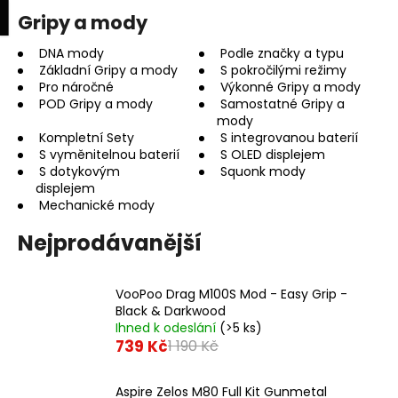
K
upní
Menu
ní
Gripy a mody
Přejít
o
na
Zpět
Zpět
k
š
obsah
DNA mody
Podle značky a typu
Základní Gripy a mody
S pokročilými režimy
í
Pro náročné
Výkonné Gripy a mody
C
k
POD Gripy a mody
Samostatné Gripy a
o
mody
p
Kompletní Sety
S integrovanou baterií
S vyměnitelnou baterií
S OLED displejem
o
S dotykovým
Squonk mody
t
displejem
Mechanické mody
ř
e
Nejprodávanější
b
u
VooPoo Drag M100S Mod - Easy Grip -
j
Black & Darkwood
e
Ihned k odeslání
(>5 ks)
739 Kč
1 190 Kč
t
e
n
Aspire Zelos M80 Full Kit Gunmetal