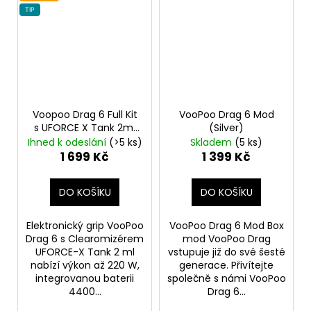
TIP
Voopoo Drag 6 Full Kit
VooPoo Drag 6 Mod
s UFORCE X Tank 2ml
(Silver)
Black
4400mAh
Ihned k odeslání
(>5 ks)
Skladem
(5 ks)
1 699 Kč
1 399 Kč
DO KOŠÍKU
DO KOŠÍKU
Elektronický grip VooPoo
VooPoo Drag 6 Mod Box
Drag 6 s Clearomizérem
mod VooPoo Drag
UFORCE-X Tank 2 ml
vstupuje již do své šesté
nabízí výkon až 220 W,
generace. Přivítejte
integrovanou baterii
společně s námi VooPoo
4400...
Drag 6...