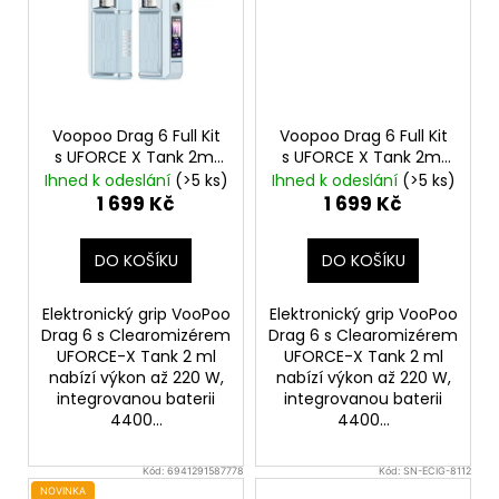
Voopoo Drag 6 Full Kit
Voopoo Drag 6 Full Kit
s UFORCE X Tank 2ml
s UFORCE X Tank 2ml
Blue
4400mAh
Silver
4400mAh
Ihned k odeslání
(>5 ks)
Ihned k odeslání
(>5 ks)
1 699 Kč
1 699 Kč
DO KOŠÍKU
DO KOŠÍKU
Elektronický grip VooPoo
Elektronický grip VooPoo
Drag 6 s Clearomizérem
Drag 6 s Clearomizérem
UFORCE-X Tank 2 ml
UFORCE-X Tank 2 ml
nabízí výkon až 220 W,
nabízí výkon až 220 W,
integrovanou baterii
integrovanou baterii
4400...
4400...
Kód:
6941291587778
Kód:
SN-ECIG-8112
NOVINKA