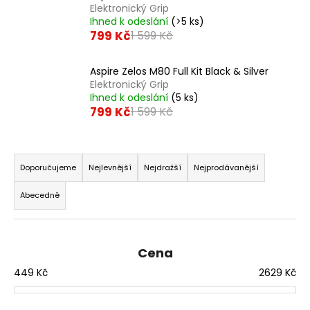
Elektronický Grip
a
Ihned k odeslání
(>5 ks)
j
799 Kč
1 599 Kč
í
t
Aspire Zelos M80 Full Kit Black & Silver
Elektronický Grip
?
Ihned k odeslání
(5 ks)
799 Kč
1 599 Kč
Ř
HLEDAT
a
Doporučujeme
Nejlevnější
Nejdražší
Nejprodávanější
z
Abecedně
e
D
n
o
í
p
Cena
p
o
449
Kč
2629
Kč
r
r
o
u