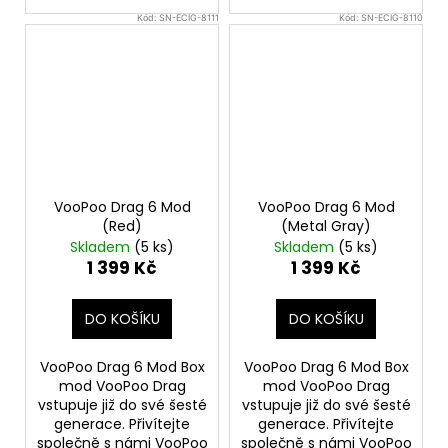
Kód:
SN-ECIG-8111
Kód:
SN-ECIG-8110
VooPoo Drag 6 Mod
VooPoo Drag 6 Mod
(Red)
(Metal Gray)
Skladem
(5 ks)
Skladem
(5 ks)
1 399 Kč
1 399 Kč
DO KOŠÍKU
DO KOŠÍKU
VooPoo Drag 6 Mod Box
VooPoo Drag 6 Mod Box
mod VooPoo Drag
mod VooPoo Drag
vstupuje již do své šesté
vstupuje již do své šesté
generace. Přivítejte
generace. Přivítejte
společně s námi VooPoo
společně s námi VooPoo