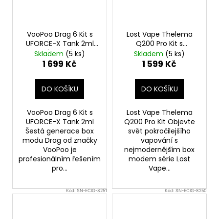
VooPoo Drag 6 Kit s
Lost Vape Thelema
UFORCE-X Tank 2ml
Q200 Pro Kit s
(Green)
Centaurus Sub Ohm
Skladem
(5 ks)
Skladem
(5 ks)
Tank V2 (Shadow
1 699 Kč
1 599 Kč
Guardian)
DO KOŠÍKU
DO KOŠÍKU
VooPoo Drag 6 Kit s
Lost Vape Thelema
UFORCE-X Tank 2ml
Q200 Pro Kit Objevte
Šestá generace box
svět pokročilejšího
modu Drag od značky
vapování s
VooPoo je
nejmodernějším box
profesionálním řešením
modem série Lost
pro...
Vape...
Kód:
SN-ECIG-8251
Kód:
SN-ECIG-8250