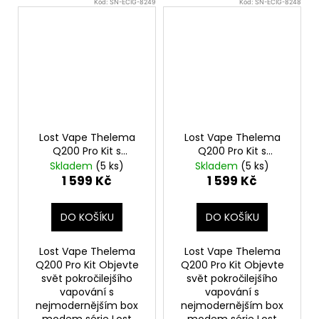
Kód:
SN-ECIG-8249
Kód:
SN-ECIG-8248
Lost Vape Thelema
Lost Vape Thelema
Q200 Pro Kit s
Q200 Pro Kit s
Centaurus Sub Ohm
Centaurus Sub Ohm
Skladem
(5 ks)
Skladem
(5 ks)
Tank V2 (Desert
Tank V2 (Dark
1 599 Kč
1 599 Kč
Defender)
Guardian)
DO KOŠÍKU
DO KOŠÍKU
Lost Vape Thelema
Lost Vape Thelema
Q200 Pro Kit Objevte
Q200 Pro Kit Objevte
svět pokročilejšího
svět pokročilejšího
vapování s
vapování s
nejmodernějším box
nejmodernějším box
modem série Lost
modem série Lost