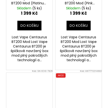
BT200 Mod (Platinum
BT200 Mod (Pink
Crest)
Purple)
Skladem
(5 ks)
Skladem
(5 ks)
1 399 Kč
1 399 Kč
DO KOŠÍKU
DO KOŠÍKU
Lost Vape Centaurus
Lost Vape Centaurus
BT200 Mod Lost Vape
BT200 Mod Lost Vape
Centaurus BT200 je
Centaurus BT200 je
špičkově navržený box
špičkově navržený box
mod plný pokročilých
mod plný pokročilých
technologií a...
technologií a...
Kód:
SN-ECIG-7829
Kód:
6977712314982
AKCE