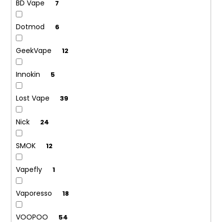
BD Vape
7
Dotmod
6
GeekVape
12
Innokin
5
Lost Vape
39
Nick
24
SMOK
12
Vapefly
1
Vaporesso
18
VOOPOO
54