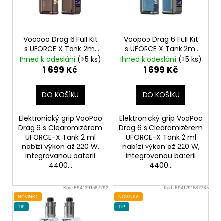
p
r
o
Voopoo Drag 6 Full Kit
Voopoo Drag 6 Full Kit
d
s UFORCE X Tank 2ml
s UFORCE X Tank 2ml
Brown
4400mAh
Metal Gray
4400mAh
u
Ihned k odeslání
(>5 ks)
Ihned k odeslání
(>5 ks)
1 699 Kč
1 699 Kč
k
t
DO KOŠÍKU
DO KOŠÍKU
ů
Elektronický grip VooPoo
Elektronický grip VooPoo
Drag 6 s Clearomizérem
Drag 6 s Clearomizérem
UFORCE-X Tank 2 ml
UFORCE-X Tank 2 ml
nabízí výkon až 220 W,
nabízí výkon až 220 W,
integrovanou baterii
integrovanou baterii
4400...
4400...
Kód:
6941291587792
Kód:
6941291587785
NOVINKA
NOVINKA
TIP
TIP