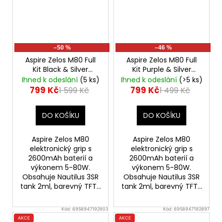
–50 %
–46 %
Aspire Zelos M80 Full
Aspire Zelos M80 Full
Kit Black & Silver
Kit Purple & Silver
Elektronický Grip
Elektronický Grip
Ihned k odeslání
(5 ks)
Ihned k odeslání
(>5 ks)
799 Kč
799 Kč
1 599 Kč
1 499 Kč
DO KOŠÍKU
DO KOŠÍKU
Aspire Zelos M80
Aspire Zelos M80
elektronický grip s
elektronický grip s
2600mAh baterií a
2600mAh baterií a
výkonem 5-80W.
výkonem 5-80W.
Obsahuje Nautilus 3SR
Obsahuje Nautilus 3SR
tank 2ml, barevný TFT...
tank 2ml, barevný TFT...
Kód:
6958947192903
Kód:
6958947192897
AKCE
AKCE