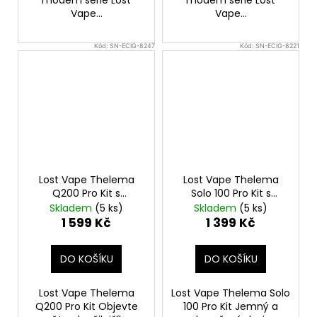
Vape...
Vape...
Kód:
SN-ECIG-8247
Kód:
SN-ECIG-8221
Lost Vape Thelema
Lost Vape Thelema
Q200 Pro Kit s
Solo 100 Pro Kit s
Centaurus Sub Ohm
Centaurus Sub Ohm
Skladem
(5 ks)
Skladem
(5 ks)
Tank V2 (Armor
Tank V2 (Wavy Silver)
1 599 Kč
1 399 Kč
Knight)
DO KOŠÍKU
DO KOŠÍKU
Lost Vape Thelema
Lost Vape Thelema Solo
Q200 Pro Kit Objevte
100 Pro Kit Jemný a