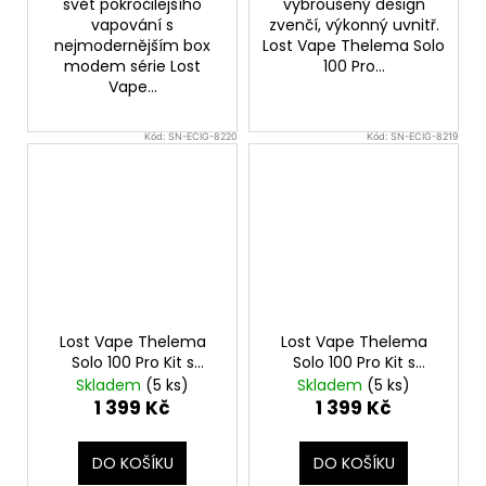
svět pokročilejšího
vybroušený design
vapování s
zvenčí, výkonný uvnitř.
nejmodernějším box
Lost Vape Thelema Solo
modem série Lost
100 Pro...
Vape...
Kód:
SN-ECIG-8220
Kód:
SN-ECIG-8219
Lost Vape Thelema
Lost Vape Thelema
Solo 100 Pro Kit s
Solo 100 Pro Kit s
Centaurus Sub Ohm
Centaurus Sub Ohm
Skladem
(5 ks)
Skladem
(5 ks)
Tank V2 (Wavy Gold)
Tank V2 (Pink Python)
1 399 Kč
1 399 Kč
DO KOŠÍKU
DO KOŠÍKU