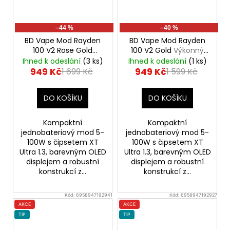
–44 %
–40 %
BD Vape Mod Rayden
BD Vape Mod Rayden
100 V2 Rose Gold
100 V2 Gold
Výkonný
Výkonný značkový
značkový elektronický
Ihned k odeslání
(3 ks)
Ihned k odeslání
(1 ks)
elektronický Grip
Grip
949 Kč
949 Kč
1 699 Kč
1 599 Kč
DO KOŠÍKU
DO KOŠÍKU
Kompaktní
Kompaktní
jednobateriový mod 5-
jednobateriový mod 5-
100W s čipsetem XT
100W s čipsetem XT
Ultra 1.3, barevným OLED
Ultra 1.3, barevným OLED
displejem a robustní
displejem a robustní
konstrukcí z...
konstrukcí z...
Kód:
6958947192941
Kód:
6958947192927
AKCE
AKCE
TIP
TIP