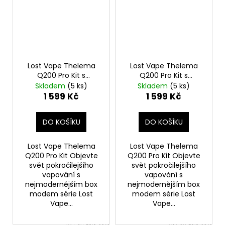
Lost Vape Thelema
Lost Vape Thelema
Q200 Pro Kit s
Q200 Pro Kit s
Centaurus Sub Ohm
Centaurus Sub Ohm
Skladem
(5 ks)
Skladem
(5 ks)
Tank V2 (Midnight
Tank V2 (Jungle
1 599 Kč
1 599 Kč
Warrior)
Nomad)
DO KOŠÍKU
DO KOŠÍKU
Lost Vape Thelema
Lost Vape Thelema
Q200 Pro Kit Objevte
Q200 Pro Kit Objevte
svět pokročilejšího
svět pokročilejšího
vapování s
vapování s
nejmodernějším box
nejmodernějším box
modem série Lost
modem série Lost
Vape...
Vape...