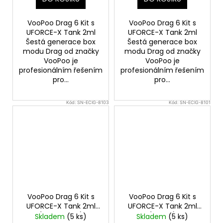
VooPoo Drag 6 Kit s
VooPoo Drag 6 Kit s
UFORCE-X Tank 2ml
UFORCE-X Tank 2ml
Šestá generace box
Šestá generace box
modu Drag od značky
modu Drag od značky
VooPoo je
VooPoo je
profesionálním řešením
profesionálním řešením
pro...
pro...
Kód:
SN-ECIG-8103
Kód:
SN-ECIG-8101
VooPoo Drag 6 Kit s
VooPoo Drag 6 Kit s
UFORCE-X Tank 2ml
UFORCE-X Tank 2ml
(Metal Gray)
(Brown)
Skladem
(5 ks)
Skladem
(5 ks)