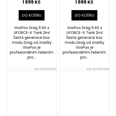
1 699 Kč
1 699 Kč
DO KOŠÍKU
DO KOŠÍKU
VooPoo Drag 6 Kit s
VooPoo Drag 6 Kit s
UFORCE-X Tank 2ml
UFORCE-X Tank 2ml
Šestá generace box
Šestá generace box
modu Drag od značky
modu Drag od značky
VooPoo je
VooPoo je
profesionálním řešením
profesionálním řešením
pro...
pro...
Kód:
SN-ECIG-8100
Kód:
SN-ECIG-8099