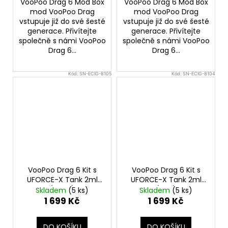
VooPoo Drag 6 Mod Box
VooPoo Drag 6 Mod Box
mod VooPoo Drag
mod VooPoo Drag
vstupuje již do své šesté
vstupuje již do své šesté
generace. Přivítejte
generace. Přivítejte
společně s námi VooPoo
společně s námi VooPoo
Drag 6...
Drag 6...
Kód:
SN-ECIG-8105
Kód:
SN-ECIG-8104
VooPoo Drag 6 Kit s
VooPoo Drag 6 Kit s
UFORCE-X Tank 2ml
UFORCE-X Tank 2ml
(Silver)
(Red)
Skladem
(5 ks)
Skladem
(5 ks)
1 699 Kč
1 699 Kč
DO KOŠÍKU
DO KOŠÍKU