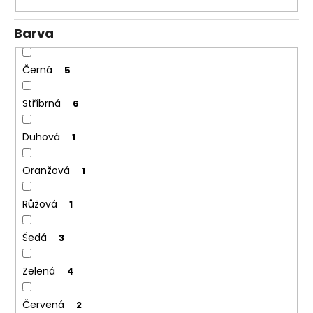
Barva
Černá
5
Stříbrná
6
Duhová
1
Oranžová
1
Růžová
1
Šedá
3
Zelená
4
Červená
2