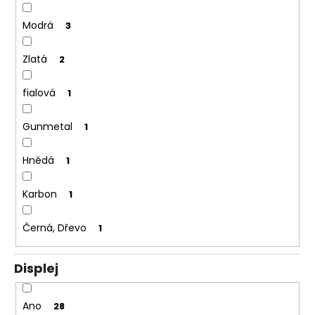
Modrá
3
Zlatá
2
fialová
1
Gunmetal
1
Hnědá
1
Karbon
1
Černá, Dřevo
1
Displej
Ano
28