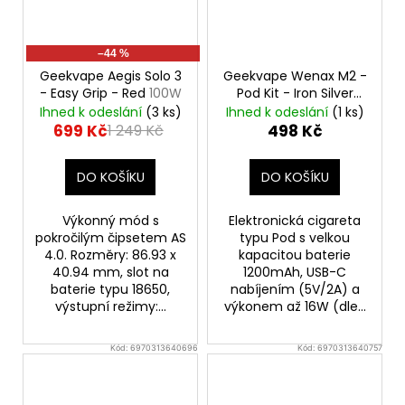
–44 %
Geekvape Aegis Solo 3
Geekvape Wenax M2 -
- Easy Grip - Red
100W
Pod Kit - Iron Silver
1200mAh
Ihned k odeslání
(3 ks)
Ihned k odeslání
(1 ks)
699 Kč
498 Kč
1 249 Kč
DO KOŠÍKU
DO KOŠÍKU
Výkonný mód s
Elektronická cigareta
pokročilým čipsetem AS
typu Pod s velkou
4.0. Rozměry: 86.93 x
kapacitou baterie
40.94 mm, slot na
1200mAh, USB-C
baterie typu 18650,
nabíjením (5V/2A) a
výstupní režimy:...
výkonem až 16W (dle...
Kód:
6970313640696
Kód:
6970313640757