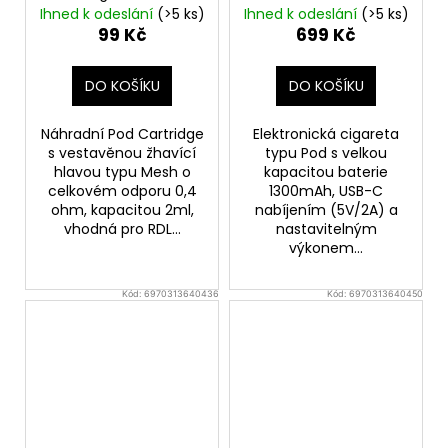
2ml - 0,4ohm
Carbon Black
1300mAh
Ihned k odeslání
(>5 ks)
Ihned k odeslání
(>5 ks)
99 Kč
699 Kč
DO KOŠÍKU
DO KOŠÍKU
Náhradní Pod Cartridge
Elektronická cigareta
s vestavěnou žhavící
typu Pod s velkou
hlavou typu Mesh o
kapacitou baterie
celkovém odporu 0,4
1300mAh, USB-C
ohm, kapacitou 2ml,
nabíjením (5V/2A) a
vhodná pro RDL...
nastavitelným
výkonem...
Kód:
6970313640436
Kód:
6970313640450