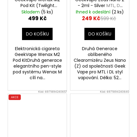
Pod Kit (Twilight
- 2ml - Silver
MTL, DL
Brown)
Clearomizér
Skladem
(5 ks)
Ihned k odeslání
(2 ks)
499 Kč
249 Kč
599 Kč
DO KOŠÍKU
DO KOŠÍKU
Elektronická cigareta
Druhá Generace
GeekVape Wenax M2
oblíbeného
Pod KitDruhá generace
Clearomizéru Zeus Nano
elegantního pen-style
(Z) od společnosti Geek
pod systému Wenax M
Vape pro MTL i DL styl
cílí na...
vapování. Délka: 52...
Kód:
6971894240657
Kód:
6971894240640
AKCE