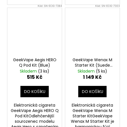
Kód:
SN-ECIG-7284
Kód:
SN-ECIG-7303
GeekVape Aegis HERO
GeekVape Wenax M
Q Pod Kit (Blue)
Starter Kit (Suede
Silver)
Skladem
(3 ks)
Skladem
(5 ks)
515 Kč
1 149 Kč
DO KOŠÍKU
DO KOŠÍKU
Elektronická cigareta
Elektronická cigareta
GeekVape Aegis HERO Q
GeekVape Wenax M
Pod KitOdlehčenější
Starter KitGeekVape
sourozenec modelu
Wenax M Starter Kit je
Aegis Hero s označením
harmonickou fúzí