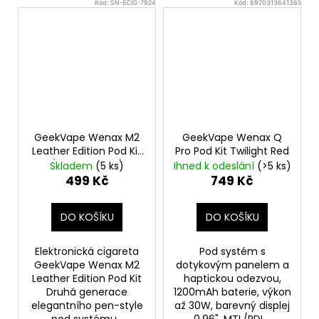
Kód:
SN-ECIG-7924
Kód:
6970313641365
GeekVape Wenax M2
GeekVape Wenax Q
Leather Edition Pod Kit
Pro Pod Kit Twilight Red
(Harvest Gold)
Skladem
(5 ks)
Ihned k odeslání
(>5 ks)
499 Kč
749 Kč
DO KOŠÍKU
DO KOŠÍKU
Elektronická cigareta
Pod systém s
GeekVape Wenax M2
dotykovým panelem a
Leather Edition Pod Kit
haptickou odezvou,
Druhá generace
1200mAh baterie, výkon
elegantního pen-style
až 30W, barevný displej