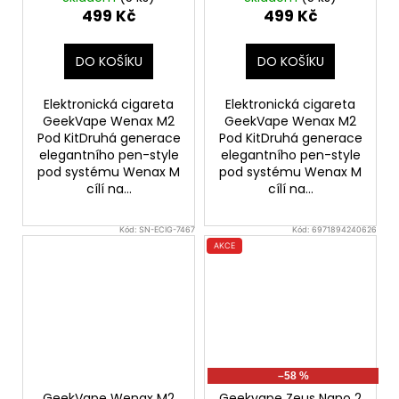
499 Kč
499 Kč
DO KOŠÍKU
DO KOŠÍKU
Elektronická cigareta
Elektronická cigareta
GeekVape Wenax M2
GeekVape Wenax M2
Pod KitDruhá generace
Pod KitDruhá generace
elegantního pen-style
elegantního pen-style
pod systému Wenax M
pod systému Wenax M
cílí na...
cílí na...
Kód:
SN-ECIG-7467
Kód:
6971894240626
AKCE
–58 %
GeekVape Wenax M2
Geekvape Zeus Nano 2