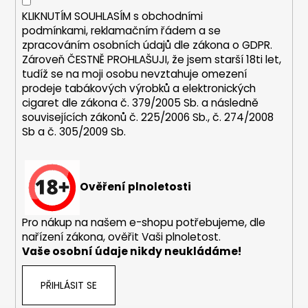
y
KLIKNUTÍM SOUHLASÍM s
obchodními
v
podmínkami,
reklamačním řádem a se
ý
zpracováním osobních údajů dle zákona o
GDPR
.
p
Zároveň ČESTNĚ PROHLAŠUJI, že jsem starší 18ti let,
i
tudíž se na moji osobu nevztahuje omezení
s
prodeje tabákových výrobků a elektronických
u
cigaret dle zákona č. 379/2005 Sb. a následně
souvisejících zákonů č. 225/2006 Sb., č. 274/2008
Sb a č. 305/2009 Sb.
Ověření plnoletosti
Pro nákup na našem e-shopu potřebujeme, dle
nařízení zákona, ověřit Vaši plnoletost.
Vaše osobní údaje nikdy neukládáme!
PŘIHLÁSIT SE