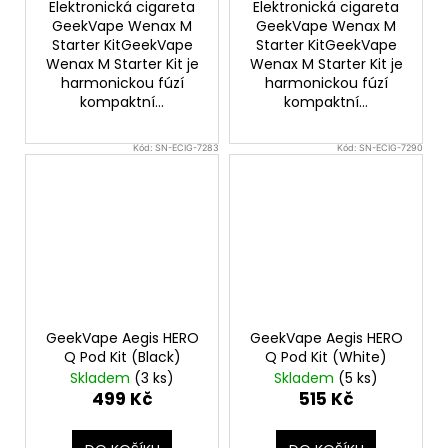
Elektronická cigareta
Elektronická cigareta
GeekVape Wenax M
GeekVape Wenax M
Starter KitGeekVape
Starter KitGeekVape
Wenax M Starter Kit je
Wenax M Starter Kit je
harmonickou fúzí
harmonickou fúzí
kompaktní...
kompaktní...
Kód:
SN-ECIG-7283
Kód:
SN-ECIG-7290
GeekVape Aegis HERO
GeekVape Aegis HERO
Q Pod Kit (Black)
Q Pod Kit (White)
Skladem
(3 ks)
Skladem
(5 ks)
499 Kč
515 Kč