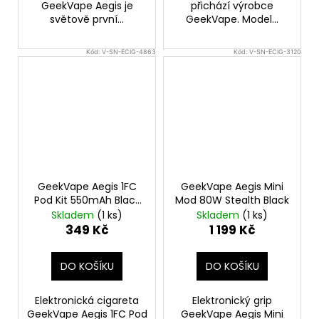
GeekVape Aegis je
přichází výrobce
světově první...
GeekVape. Model...
Kód:
V-SN-ECIG-4863
Kód:
V-SN-ECIG-3120
GeekVape Aegis 1FC
GeekVape Aegis Mini
Pod Kit 550mAh Black
Mod 80W Stealth Black
1ks
Skladem
(1 ks)
Skladem
(1 ks)
349 Kč
1 199 Kč
DO KOŠÍKU
DO KOŠÍKU
Elektronická cigareta
Elektronický grip
GeekVape Aegis 1FC Pod
GeekVape Aegis Mini