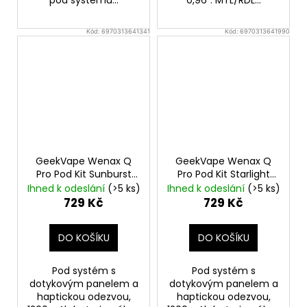
pod systému...
0,96". MTL/RDL...
Kód:
6970313641341
Kód:
6970313641990
GeekVape Wenax Q
GeekVape Wenax Q
Pro Pod Kit Sunburst
Pro Pod Kit Starlight
Gold
Grey
Ihned k odeslání
(>5 ks)
Ihned k odeslání
(>5 ks)
729 Kč
729 Kč
DO KOŠÍKU
DO KOŠÍKU
Pod systém s
Pod systém s
dotykovým panelem a
dotykovým panelem a
haptickou odezvou,
haptickou odezvou,