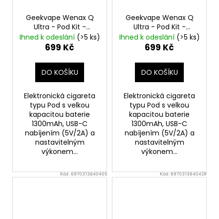
Geekvape Wenax Q
Geekvape Wenax Q
Ultra - Pod Kit -
Ultra - Pod Kit -
Coastal Blue
1300mAh
Frosted Silver
1300mAh
Ihned k odeslání
(>5 ks)
Ihned k odeslání
(>5 ks)
699 Kč
699 Kč
DO KOŠÍKU
DO KOŠÍKU
Elektronická cigareta
Elektronická cigareta
typu Pod s velkou
typu Pod s velkou
kapacitou baterie
kapacitou baterie
1300mAh, USB-C
1300mAh, USB-C
nabíjením (5V/2A) a
nabíjením (5V/2A) a
nastavitelným
nastavitelným
výkonem...
výkonem...
Kód:
6970313640405
Kód:
6970313640429