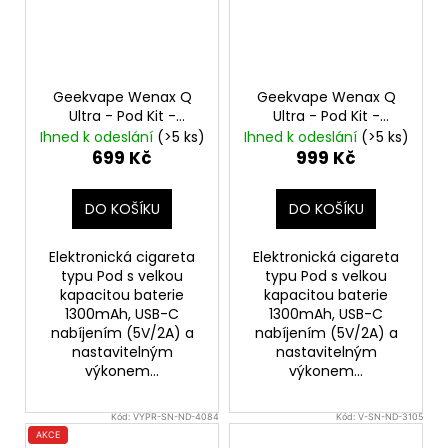
Geekvape Wenax Q
Geekvape Wenax Q
Ultra - Pod Kit -
Ultra - Pod Kit -
Midnight Purple
Champagne Gold
Ihned k odeslání
(>5 ks)
Ihned k odeslání
(>5 ks)
1300mAh
1300mAh
699 Kč
999 Kč
DO KOŠÍKU
DO KOŠÍKU
Elektronická cigareta
Elektronická cigareta
typu Pod s velkou
typu Pod s velkou
kapacitou baterie
kapacitou baterie
1300mAh, USB-C
1300mAh, USB-C
nabíjením (5V/2A) a
nabíjením (5V/2A) a
nastavitelným
nastavitelným
výkonem...
výkonem...
Kód:
VYPR-SN-ND-4084
Kód:
V-SN-ND-3105
AKCE