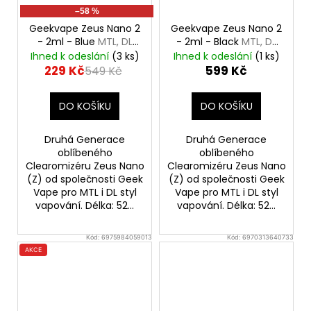
–58 %
Geekvape Zeus Nano 2
Geekvape Zeus Nano 2
- 2ml - Blue
MTL, DL
- 2ml - Black
MTL, DL
Clearomizér
Clearomizér
Ihned k odeslání
(3 ks)
Ihned k odeslání
(1 ks)
229 Kč
599 Kč
549 Kč
DO KOŠÍKU
DO KOŠÍKU
Druhá Generace
Druhá Generace
oblíbeného
oblíbeného
Clearomizéru Zeus Nano
Clearomizéru Zeus Nano
(Z) od společnosti Geek
(Z) od společnosti Geek
Vape pro MTL i DL styl
Vape pro MTL i DL styl
vapování. Délka: 52...
vapování. Délka: 52...
Kód:
6975984059013
Kód:
6970313640733
AKCE