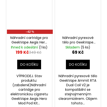
–42 %
Náhradní cartridge pro
Náhradní pyrexové
GeekVape Aegis Hero
tělo pro GeekVape
Mod Pod (2ml) -
Ammit RTA Dual Coil
Ihned k odeslání
(1 ks)
Skladem
(5 ks)
VÝPRODEJ.
V2 (3ml) (1ks)
199 Kč
69 Kč
349 Kč
DO KOŠÍKU
DO KOŠÍKU
VÝPRODEJ. Stav
Náhradní pyrexové tělo
produktu:
GeekVape Ammit RTA
(zabalené)Náhradní
Dual Coil V2 je
cartridge pro
kompatibilní se
elektronickou cigaretu
stejnojmenným
GeekVape Aegis Hero
clearomizérem. Objem
Mod Pod Kit...
tohoto...