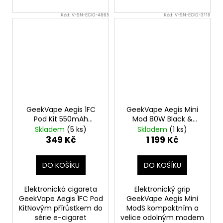
Kód:
V-SN-ECIG-4865
Kód:
V-SN-ECIG-3119
GeekVape Aegis 1FC
GeekVape Aegis Mini
Pod Kit 550mAh
Mod 80W Black &
Gunmetal 1ks
Green
Skladem
(5 ks)
Skladem
(1 ks)
349 Kč
1 199 Kč
DO KOŠÍKU
DO KOŠÍKU
Elektronická cigareta
Elektronický grip
GeekVape Aegis 1FC Pod
GeekVape Aegis Mini
KitNovým přírůstkem do
ModS kompaktním a
série e-cigaret
velice odolným modem