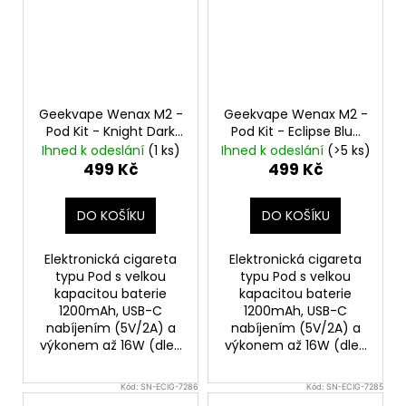
Geekvape Wenax M2 -
Geekvape Wenax M2 -
Pod Kit - Knight Dark
Pod Kit - Eclipse Blue
1200mAh
1200mAh
Ihned k odeslání
(1 ks)
Ihned k odeslání
(>5 ks)
499 Kč
499 Kč
DO KOŠÍKU
DO KOŠÍKU
Elektronická cigareta
Elektronická cigareta
typu Pod s velkou
typu Pod s velkou
kapacitou baterie
kapacitou baterie
1200mAh, USB-C
1200mAh, USB-C
nabíjením (5V/2A) a
nabíjením (5V/2A) a
výkonem až 16W (dle...
výkonem až 16W (dle...
Kód:
SN-ECIG-7286
Kód:
SN-ECIG-7285