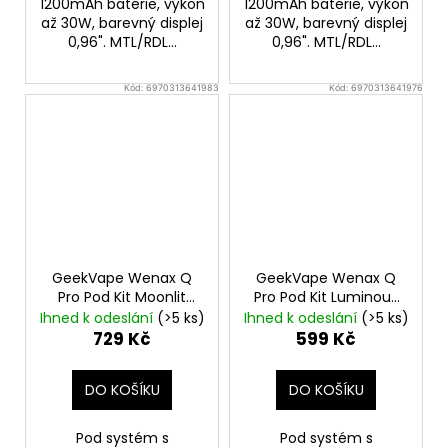
1200mAh baterie, výkon
1200mAh baterie, výkon
až 30W, barevný displej
až 30W, barevný displej
0,96". MTL/RDL...
0,96". MTL/RDL...
Kód:
6970313641983
Kód:
6970313641976
GeekVape Wenax Q
GeekVape Wenax Q
Pro Pod Kit Moonlit
Pro Pod Kit Luminous
Silver
Purple
Ihned k odeslání
(>5 ks)
Ihned k odeslání
(>5 ks)
729 Kč
599 Kč
DO KOŠÍKU
DO KOŠÍKU
Pod systém s
Pod systém s