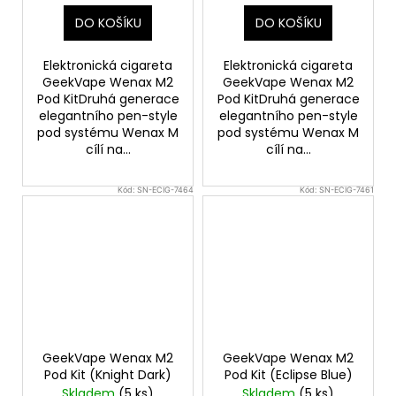
DO KOŠÍKU
DO KOŠÍKU
Elektronická cigareta
Elektronická cigareta
GeekVape Wenax M2
GeekVape Wenax M2
Pod KitDruhá generace
Pod KitDruhá generace
elegantního pen-style
elegantního pen-style
pod systému Wenax M
pod systému Wenax M
cílí na...
cílí na...
Kód:
SN-ECIG-7464
Kód:
SN-ECIG-7461
GeekVape Wenax M2
GeekVape Wenax M2
Pod Kit (Knight Dark)
Pod Kit (Eclipse Blue)
Skladem
(5 ks)
Skladem
(5 ks)