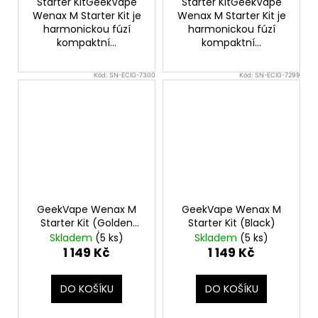
Starter KitGeekVape
Starter KitGeekVape
Wenax M Starter Kit je
Wenax M Starter Kit je
harmonickou fúzí
harmonickou fúzí
kompaktní...
kompaktní...
Kód:
SN-ECIG-7300
Kód:
SN-ECIG-7299
GeekVape Wenax M
GeekVape Wenax M
Starter Kit (Golden
Starter Kit (Black)
Time)
Skladem
(5 ks)
Skladem
(5 ks)
1 149 Kč
1 149 Kč
DO KOŠÍKU
DO KOŠÍKU