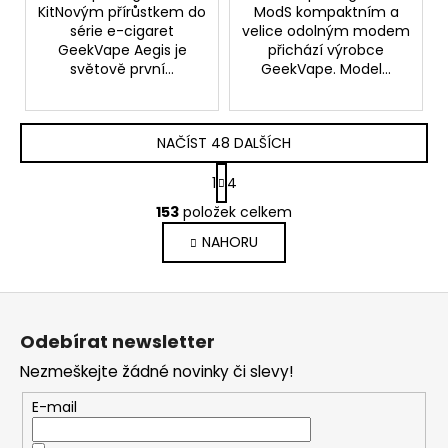
KitNovým přírůstkem do
ModS kompaktním a
série e-cigaret
velice odolným modem
GeekVape Aegis je
přichází výrobce
světově první...
GeekVape. Model...
NAČÍST 48 DALŠÍCH
S
1
4
t
O
r
153
položek celkem
v
á
NAHORU
l
n
k
á
o
d
Z
v
a
á
á
c
Odebírat newsletter
n
p
í
í
Nezmeškejte žádné novinky či slevy!
p
a
r
t
E-mail
v
í
k