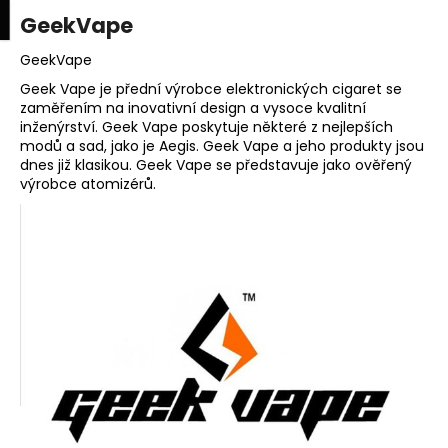
K
upní
Menu
ní
GeekVape
Přejít
o
na
Zpět
Zpět
k
š
obsah
GeekVape
í
Geek Vape je přední výrobce elektronických cigaret se
C
zaměřením na inovativní design a vysoce kvalitní
k
inženýrství. Geek Vape poskytuje některé z nejlepších
o
modů a sad, jako je Aegis. Geek Vape a jeho produkty jsou
p
dnes již klasikou. Geek Vape se představuje jako ověřený
o
výrobce atomizérů.
t
ř
e
b
u
j
e
t
e
n