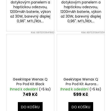
dotykovým panelem a
dotykovým panelem a
haptickou odezvou,
haptickou odezvou,
1200mAh baterie, výkon
1200mAh baterie, výkon
až 30W, barevný displej
až 30W, barevný displej
0,96". MTL/RDL...
0,96". MTL/RDL...
Kód:
6970313641662
Kód:
6970313641334
GeekVape Wenax Q
GeekVape Wenax Q
Pro Pod Kit Black
Pro Pod Kit Aurora
Green
Ihned k odeslání
(>5 ks)
Ihned k odeslání
(>5 ks)
749 Kč
599 Kč
DO KOŠÍKU
DO KOŠÍKU