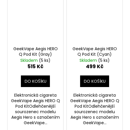
GeekVape Aegis HERO
GeekVape Aegis HERO
Q Pod Kit (Gray)
Q Pod Kit (Cyan)
Skladem
(5 ks)
Skladem
(5 ks)
515 Kč
499 Kč
DO KOŠÍKU
DO KOŠÍKU
Elektronická cigareta
Elektronická cigareta
GeekVape Aegis HERO Q
GeekVape Aegis HERO Q
Pod KitOdlehčenější
Pod KitOdlehčenější
sourozenec modelu
sourozenec modelu
Aegis Hero s označením
Aegis Hero s označením
GeekVape...
GeekVape...