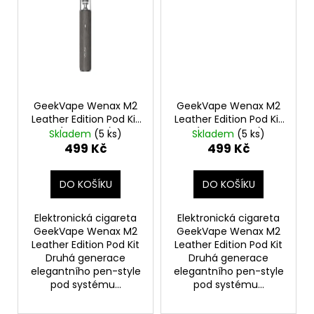
GeekVape Wenax M2
GeekVape Wenax M2
Leather Edition Pod Kit
Leather Edition Pod Kit
(Oak Grey)
(Terra Brown)
Skladem
(5 ks)
Skladem
(5 ks)
499 Kč
499 Kč
DO KOŠÍKU
DO KOŠÍKU
Elektronická cigareta
Elektronická cigareta
GeekVape Wenax M2
GeekVape Wenax M2
Leather Edition Pod Kit
Leather Edition Pod Kit
Druhá generace
Druhá generace
elegantního pen-style
elegantního pen-style
pod systému...
pod systému...