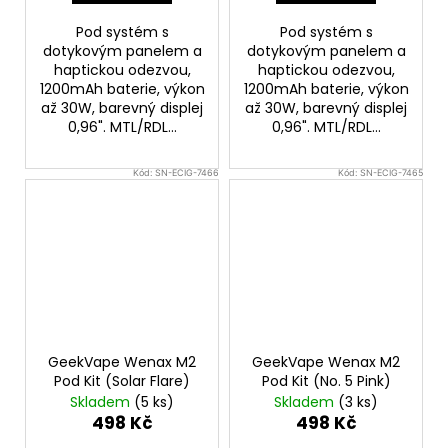
Pod systém s
Pod systém s
dotykovým panelem a
dotykovým panelem a
haptickou odezvou,
haptickou odezvou,
1200mAh baterie, výkon
1200mAh baterie, výkon
až 30W, barevný displej
až 30W, barevný displej
0,96". MTL/RDL...
0,96". MTL/RDL...
Kód:
SN-ECIG-7466
Kód:
SN-ECIG-7465
GeekVape Wenax M2
GeekVape Wenax M2
Pod Kit (Solar Flare)
Pod Kit (No. 5 Pink)
Skladem
(5 ks)
Skladem
(3 ks)
498 Kč
498 Kč