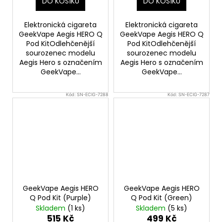
DO KOŠÍKU
DO KOŠÍKU
Elektronická cigareta
Elektronická cigareta
GeekVape Aegis HERO Q
GeekVape Aegis HERO Q
Pod KitOdlehčenější
Pod KitOdlehčenější
sourozenec modelu
sourozenec modelu
Aegis Hero s označením
Aegis Hero s označením
GeekVape...
GeekVape...
Kód:
SN-ECIG-7288
Kód:
SN-ECIG-7287
GeekVape Aegis HERO
GeekVape Aegis HERO
Q Pod Kit (Purple)
Q Pod Kit (Green)
Skladem
(1 ks)
Skladem
(5 ks)
515 Kč
499 Kč