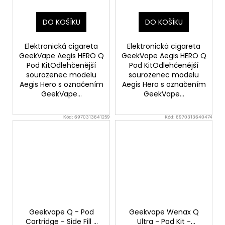
DO KOŠÍKU
DO KOŠÍKU
Elektronická cigareta
Elektronická cigareta
GeekVape Aegis HERO Q
GeekVape Aegis HERO Q
Pod KitOdlehčenější
Pod KitOdlehčenější
sourozenec modelu
sourozenec modelu
Aegis Hero s označením
Aegis Hero s označením
GeekVape...
GeekVape...
Kód:
6970313641259
Kód:
6970313640474
Geekvape Q - Pod
Geekvape Wenax Q
Cartridge - Side Fill -
Ultra - Pod Kit -