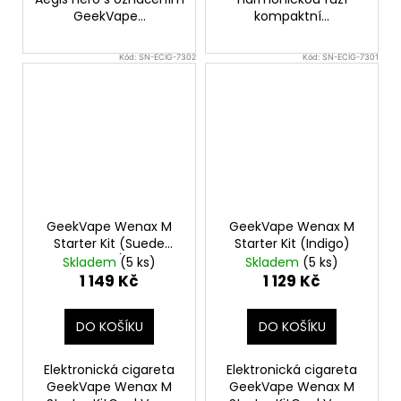
GeekVape...
kompaktní...
Kód:
SN-ECIG-7302
Kód:
SN-ECIG-7301
GeekVape Wenax M
GeekVape Wenax M
Starter Kit (Suede
Starter Kit (Indigo)
Blue)
Skladem
(5 ks)
Skladem
(5 ks)
1 149 Kč
1 129 Kč
DO KOŠÍKU
DO KOŠÍKU
Elektronická cigareta
Elektronická cigareta
GeekVape Wenax M
GeekVape Wenax M