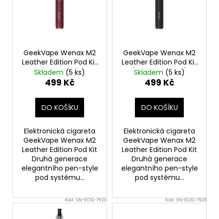
č
s
d
u
p
j
u
e
r
k
m
o
t
GeekVape Wenax M2
GeekVape Wenax M2
e
d
ů
Leather Edition Pod Kit
Leather Edition Pod Kit
(Wine Red)
(Volcanic Black)
u
Skladem
(5 ks)
Skladem
(5 ks)
499 Kč
499 Kč
OXVA
k
XLIM
t
V3
DO KOŠÍKU
DO KOŠÍKU
-
ů
POD
CARTRIDGE
Elektronická cigareta
Elektronická cigareta
-
GeekVape Wenax M2
GeekVape Wenax M2
TOP
FILL
Leather Edition Pod Kit
Leather Edition Pod Kit
-
Druhá generace
Druhá generace
0,8
elegantního pen-style
elegantního pen-style
OHM
pod systému...
pod systému...
98
Kč
Kód:
SN-ECIG-7920
Kód:
SN-ECIG-7925