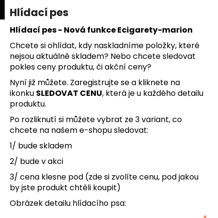
K
upní
Menu
ní
Hlídací pes
Přejít
o
na
Zpět
Zpět
k
š
obsah
Hlídací pes - Nová funkce Ecigarety-marion
í
Chcete si ohlídat, kdy naskladníme položky, které
C
k
nejsou aktuálně skladem? Nebo chcete sledovat
o
pokles ceny produktu, či akční ceny?
p
Nyní již můžete. Zaregistrujte se a kliknete na
o
ikonku
SLEDOVAT CENU
, která je u každého detailu
t
produktu.
ř
Po rozliknutí si můžete vybrat ze 3 variant, co
e
chcete na našem e-shopu sledovat:
b
1/ bude skladem
u
2/ bude v akci
j
3/ cena klesne pod (zde si zvolíte cenu, pod jakou
e
by jste produkt chtěli koupit)
t
e
Obrázek detailu hlídacího psa:
n