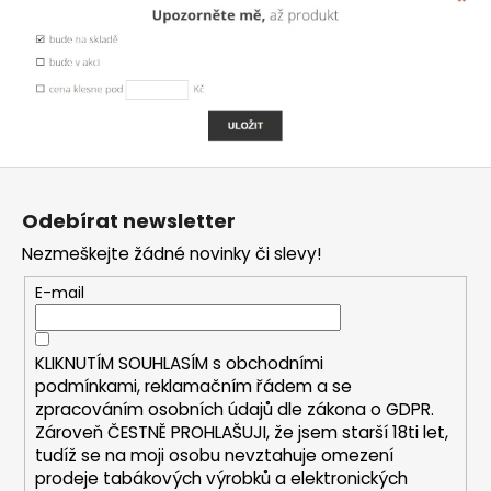
a
j
í
t
?
Z
á
Odebírat newsletter
p
Nezmeškejte žádné novinky či slevy!
HLEDAT
a
t
E-mail
í
D
KLIKNUTÍM SOUHLASÍM s
obchodními
o
podmínkami,
reklamačním řádem a se
p
zpracováním osobních údajů dle zákona o
GDPR
.
o
Zároveň ČESTNĚ PROHLAŠUJI, že jsem starší 18ti let,
r
tudíž se na moji osobu nevztahuje omezení
u
prodeje tabákových výrobků a elektronických