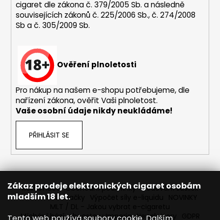
č
cigaret dle zákona č. 379/2005 Sb. a následně
u
souvisejících zákonů č. 225/2006 Sb., č. 274/2008
j
Sb a č. 305/2009 Sb.
e
m
e
Ověření plnoletosti
BÁZE
Pro nákup na našem e-shopu potřebujeme, dle
FIFTY
nařízení zákona, ověřit Vaši plnoletost.
BOOSTER
IMPERIA
Vaše osobní údaje nikdy neukládáme!
5X10ML
20MG
PŘIHLÁSIT SE
602
Kč
Původně:
649
Kč
Zákaz prodeje elektronických cigaret osobám
Reklamace
Obchodní podmínky
Sledování zásilek
mladším 18 let.
Prodávané značky
Výpočet síly e-liquidu
NOVINKY
MLT / DL - Jakou vybrat e-cigaretu
Míchání bází a boosteru Imperia
Newslettery
GDPR
Tento web používá soubory cookie. Dalším