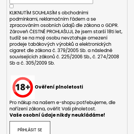
í
a
KLIKNUTÍM SOUHLASÍM s
obchodními
j
podmínkami,
reklamačním řádem a se
í
zpracováním osobních údajů dle zákona o
GDPR
.
t
Zároveň ČESTNĚ PROHLAŠUJI, že jsem starší 18ti let,
?
tudíž se na moji osobu nevztahuje omezení
prodeje tabákových výrobků a elektronických
cigaret dle zákona č. 379/2005 Sb. a následně
souvisejících zákonů č. 225/2006 Sb., č. 274/2008
Sb a č. 305/2009 Sb.
HLEDAT
Ověření plnoletosti
D
o
Pro nákup na našem e-shopu potřebujeme, dle
p
nařízení zákona, ověřit Vaši plnoletost.
o
Vaše osobní údaje nikdy neukládáme!
r
u
PŘIHLÁSIT SE