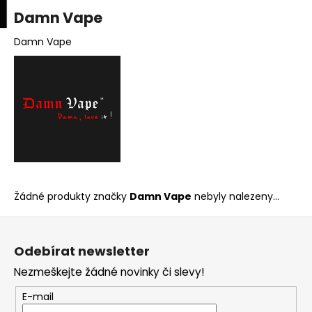
K
upní
Menu
ní
Damn Vape
Přejít
o
na
Zpět
Zpět
k
š
obsah
Damn Vape
í
C
k
o
p
o
t
ř
e
Žádné produkty značky
Damn Vape
nebyly nalezeny...
b
u
Z
j
á
Odebírat newsletter
e
p
t
Nezmeškejte žádné novinky či slevy!
a
e
t
E-mail
n