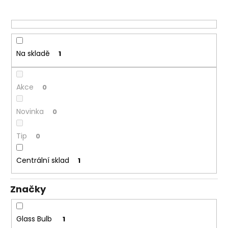
o
a
d
j
u
í
k
t
t
Na skladě
1
?
ů
Akce
0
Novinka
0
HLEDAT
Tip
0
Centrální sklad
D
1
o
p
Značky
o
r
u
Glass Bulb
1