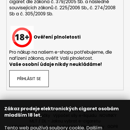
p
cigaret dle zákona č. 379/2005 Sb. a následně
i
souvisejících zákonů č. 225/2006 Sb., č. 274/2008
s
Sb a č. 305/2009 Sb.
u
Ověření plnoletosti
Pro nákup na našem e-shopu potřebujeme, dle
nařízení zákona, ověřit Vaši plnoletost.
Vaše osobní údaje nikdy neukládáme!
PŘIHLÁSIT SE
Zákaz prodeje elektronických cigaret osobám
Reklamace
Obchodní podmínky
Sledování zásilek
mladším 18 let.
Prodávané značky
Výpočet síly e-liquidu
NOVINKY
MLT / DL - Jakou vybrat e-cigaretu
Míchání bází a boosteru Imperia
Newslettery
GDPR
Tento web používá soubory cookie. Dalším