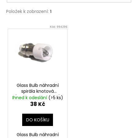
č
u
Položek k zobrazení:
1
j
e
V
m
Kód:
994296
ý
e
p
i
ELF
s
BAR
ELFLIQ
p
-
r
SALT
E-
o
LIQUID
Glass Bulb náhradní
-
d
spirála knotová
STRAWBERRY
(atomizer na bylinky)
u
Ihned k odeslání
(>5 ks)
KIWI
38 Kč
-
k
10ML
t
-
DO KOŠÍKU
10MG
ů
185
Kč
Glass Bulb náhradní