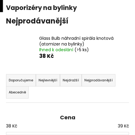
K
upní
Menu
ní
Vaporizéry na bylinky
Přejít
o
na
Zpět
Zpět
k
š
obsah
Nejprodávanější
í
C
k
Glass Bulb náhradní spirála knotová
o
(atomizer na bylinky)
p
Ihned k odeslání
(>5 ks)
o
38 Kč
t
ř
Ř
e
a
Doporučujeme
Nejlevnější
Nejdražší
Nejprodávanější
b
z
Abecedně
u
e
j
n
e
í
Cena
t
p
e
38
Kč
39
Kč
r
n