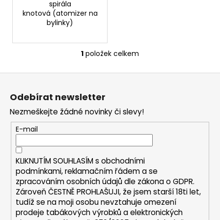
Původně:
spirála
245
knotová (atomizer na
Kč
bylinky)
1
položek celkem
O
v
Z
l
á
á
Odebírat newsletter
d
p
a
Nezmeškejte žádné novinky či slevy!
a
c
t
E-mail
í
í
p
r
KLIKNUTÍM SOUHLASÍM s
obchodními
v
podmínkami,
reklamačním řádem a se
k
zpracováním osobních údajů dle zákona o
GDPR
.
y
Zároveň ČESTNĚ PROHLAŠUJI, že jsem starší 18ti let,
v
tudíž se na moji osobu nevztahuje omezení
ý
prodeje tabákových výrobků a elektronických