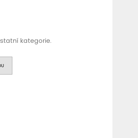
TER IMPERIA 5X10ML
č
statní kategorie.
DU