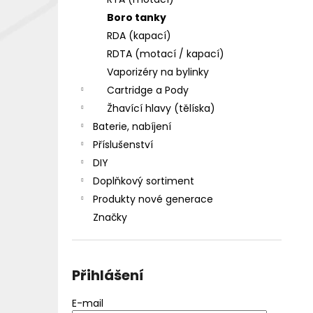
DEKANG DESERT SHIP 10ML 18MG
l
Boro tanky
155 Kč
Původně:
195 Kč
RDA (kapací)
RDTA (motací / kapací)
Vaporizéry na bylinky
Cartridge a Pody
Žhavící hlavy (tělíska)
Baterie, nabíjení
Příslušenství
DIY
Doplňkový sortiment
Produkty nové generace
Značky
Přihlášení
E-mail