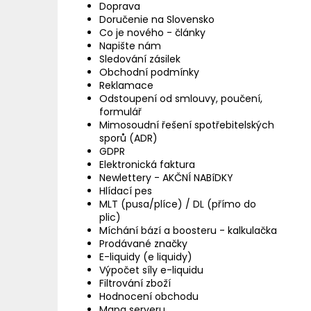
Doprava
Doručenie na Slovensko
Co je nového - články
Napište nám
Sledování zásilek
Obchodní podmínky
Reklamace
Odstoupení od smlouvy, poučení,
formulář
Mimosoudní řešení spotřebitelských
sporů (ADR)
GDPR
Elektronická faktura
Newlettery - AKČNÍ NABíDKY
Hlídací pes
MLT (pusa/plíce) / DL (přímo do
plic)
Míchání bází a boosteru - kalkulačka
Prodávané značky
E-liquidy (e liquidy)
Výpočet síly e-liquidu
Filtrování zboží
Hodnocení obchodu
Mapa serveru