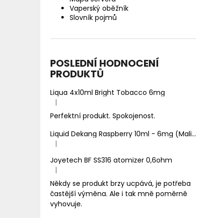
Vaperský oběžník
Slovník pojmů
POSLEDNÍ HODNOCENÍ
PRODUKTŮ
Liqua 4x10ml Bright Tobacco 6mg
|
Hodnocení produktu je 5 z 5 hvězdiček.
Perfektní produkt. Spokojenost.
Liquid Dekang Raspberry 10ml - 6mg (Malina)
|
Hodnocení produktu je 1 z 5 hvězdiček.
Joyetech BF SS316 atomizer 0,6ohm
|
Hodnocení produktu je 5 z 5 hvězdiček.
Někdy se produkt brzy ucpává, je potřeba
častější výměna. Ale i tak mně poměrně
vyhovuje.