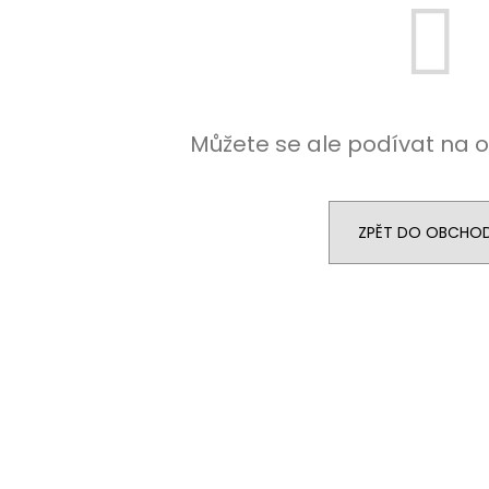
DEKANG DESERT SHIP 10ML 11MG
BÁZE FIFTY BOOS
20MG
149 Kč
Původně:
195 Kč
602 Kč
Původně:
649 K
Můžete se ale podívat na o
ZPĚT DO OBCHO