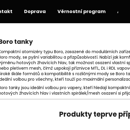
ntakt
Doprava
Věrnostní program
Akce
Co potřebujete najít?
Boro tanky
Kompaktní atomizéry typu Boro, zasazené do modulárních zaříz
HLEDAT
Boro mody, se pyšní variabilitou a přizpůsobivostí. Nabízí jak kom
výměnu hotových žhavících hlav, tak možnost osazení vlastní sp
nebo pletivem mesh, čímž uspokojí příznivce MTL, DL i RDL vapová
široké škále formátů a kompatibilitě s rozličnými mody se Boro ta
Doporučujeme
ideální volbou pro všechny, kteří touží po maximální personalizac
Boro tanky jsou ideální volbou pro vapery, kteří hledají kompaktní
hotových žhavících hlav i vlastních spirálek/mesh osazení si přijd
Produkty teprve př