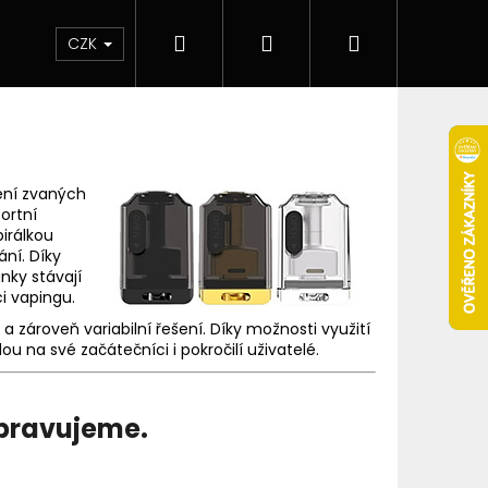
Hledat
Přihlášení
Nákupní
 & novinky
Elektronické cigarety
Elektro
CZK
košík
ení zvaných
fortní
irálkou
ní. Díky
nky stávají
i vapingu.
 a zároveň variabilní řešení. Díky možnosti využití
ou na své začátečníci i pokročilí uživatelé.
ipravujeme.
Následující