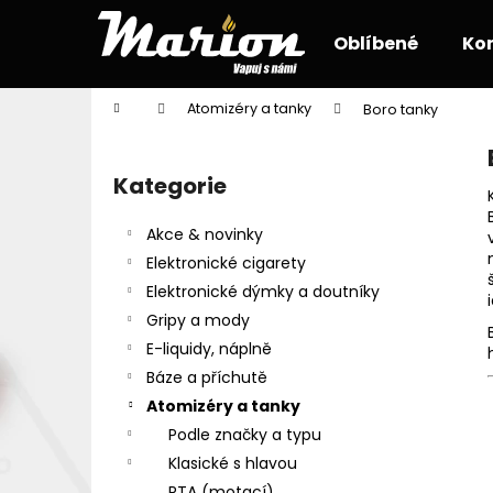
K
Přejít
na
o
Oblíbené
Ko
obsah
Zpět
Zpět
š
do
do
í
Domů
Atomizéry a tanky
Boro tanky
k
obchodu
obchodu
P
o
Kategorie
Přeskočit
s
kategorie
t
Akce & novinky
r
Elektronické cigarety
a
Elektronické dýmky a doutníky
n
Gripy a mody
n
E-liquidy, náplně
í
Báze a příchutě
p
Atomizéry a tanky
a
Podle značky a typu
n
Klasické s hlavou
e
RTA (motací)