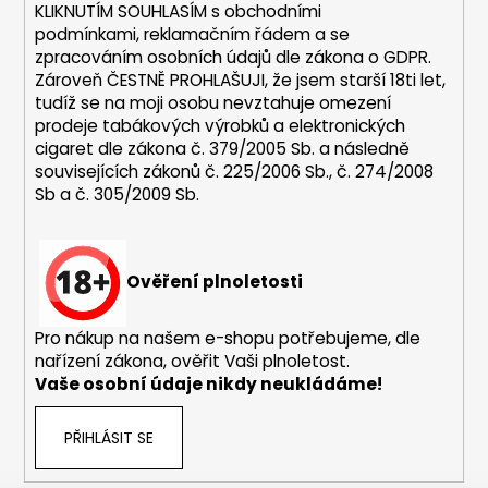
KLIKNUTÍM SOUHLASÍM s
obchodními
a
podmínkami,
reklamačním řádem a se
j
zpracováním osobních údajů dle zákona o
GDPR
.
í
Zároveň ČESTNĚ PROHLAŠUJI, že jsem starší 18ti let,
tudíž se na moji osobu nevztahuje omezení
t
prodeje tabákových výrobků a elektronických
?
cigaret dle zákona č. 379/2005 Sb. a následně
souvisejících zákonů č. 225/2006 Sb., č. 274/2008
Sb a č. 305/2009 Sb.
HLEDAT
Ověření plnoletosti
Pro nákup na našem e-shopu potřebujeme, dle
D
nařízení zákona, ověřit Vaši plnoletost.
o
Vaše osobní údaje nikdy neukládáme!
p
o
PŘIHLÁSIT SE
r
u