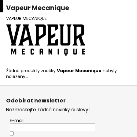
K
upní
Menu
ní
Vapeur Mecanique
Přejít
o
na
Zpět
Zpět
k
š
obsah
VAPEUR MECANIQUE
í
C
k
o
p
o
t
Žádné produkty značky
Vapeur Mecanique
nebyly
ř
nalezeny...
e
b
Z
u
á
Odebírat newsletter
j
p
Nezmeškejte žádné novinky či slevy!
e
a
t
t
E-mail
e
í
n