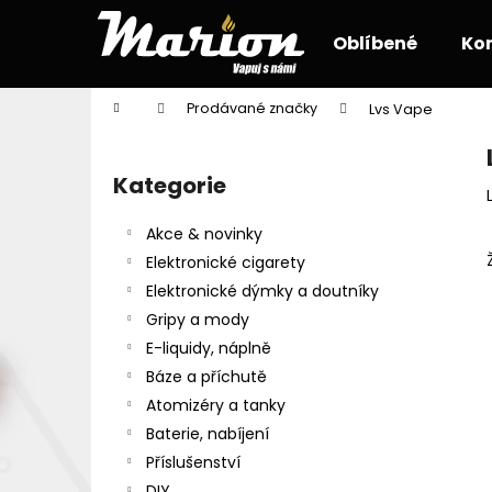
K
Přejít
na
o
Oblíbené
Ko
obsah
Zpět
Zpět
š
do
do
í
Domů
Prodávané značky
Lvs Vape
k
obchodu
obchodu
P
o
Kategorie
Přeskočit
s
kategorie
t
Akce & novinky
r
Elektronické cigarety
a
Elektronické dýmky a doutníky
n
Gripy a mody
n
E-liquidy, náplně
í
Báze a příchutě
p
Atomizéry a tanky
a
Baterie, nabíjení
n
Příslušenství
e
DIY