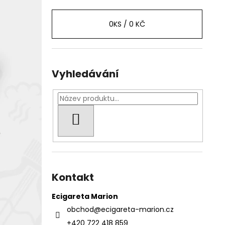
0
KS /
0 KČ
Vyhledávání
HLEDAT
Kontakt
Ecigareta Marion
obchod
@
ecigareta-marion.cz
+420 722 418 859