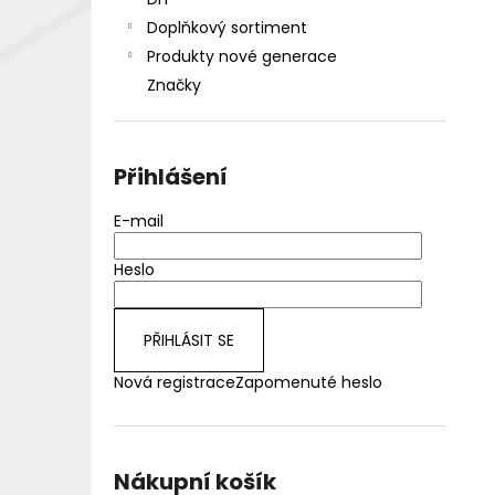
DEKANG DESERT SHIP 10ML 18MG
l
Doplňkový sortiment
155 Kč
Původně:
195 Kč
Produkty nové generace
Značky
Přihlášení
E-mail
Heslo
PŘIHLÁSIT SE
Nová registrace
Zapomenuté heslo
Nákupní košík