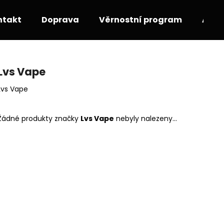
ntakt
Doprava
Věrnostní program
Akce
Co potřebujete najít?
Lvs Vape
Lvs Vape
HLEDAT
Žádné produkty značky
Lvs Vape
nebyly nalezeny...
Doporučujeme