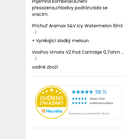
Prijemná kombinace,není
přesazena,chladivy podtón,ráda se
vracím.
Příchuť Aramax S&V Icy Watermelon 10ml
|
Hodnocení produktu je 5 z 5 hvězdiček.
+ Vynikající sladký meloun
VooPoo Vmate V2 Pod Cartridge 0,7ohm 2ml
|
Hodnocení produktu je 1 z 5 hvězdiček.
vadné zboží