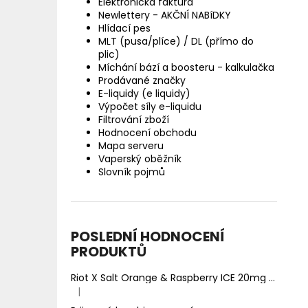
Elektronická faktura
Newlettery - AKČNÍ NABíDKY
Hlídací pes
MLT (pusa/plíce) / DL (přímo do
plic)
Míchání bází a boosteru - kalkulačka
Prodávané značky
E-liquidy (e liquidy)
Výpočet síly e-liquidu
Filtrování zboží
Hodnocení obchodu
Mapa serveru
Vaperský oběžník
Slovník pojmů
POSLEDNÍ HODNOCENÍ
PRODUKTŮ
Riot X Salt Orange & Raspberry ICE 20mg
Ledový 
|
Hodnocení produktu je 5 z 5 hvězdiček.