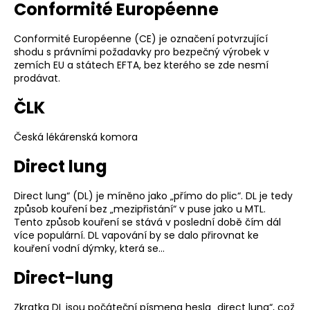
Conformité Européenne
Conformité Européenne (CE) je označení potvrzující
shodu s právními požadavky pro bezpečný výrobek v
zemích EU a státech EFTA, bez kterého se zde nesmí
prodávat.
ČLK
Česká lékárenská komora
Direct lung
Direct lung“ (DL) je míněno jako „přímo do plic“. DL je tedy
způsob kouření bez „mezipřistání“ v puse jako u MTL.
Tento způsob kouření se stává v poslední době čím dál
více populární. DL vapování by se dalo přirovnat ke
kouření vodní dýmky, která se…
Direct-lung
Zkratka DL jsou počáteční písmena hesla „direct lung“, což