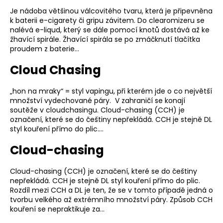
Je nádoba většinou válcovitého tvaru, která je připevněna
k baterii e-cigarety či gripu závitem. Do clearomizeru se
nalévá e-liqud, který se dále pomocí knotů dostává až ke
žhavící spirále. Žhavící spirála se po zmáčknutí tlačítka
proudem z baterie…
Cloud Chasing
„hon na mraky“ = styl vapingu, při kterém jde o co největší
množství vydechované páry. V zahraničí se konají
soutěže v cloudchasingu. Cloud-chasing (CCH) je
označení, které se do češtiny nepřekládá. CCH je stejně DL
styl kouření přímo do plic.…
Cloud-chasing
Cloud-chasing (CCH) je označení, které se do češtiny
nepřekládá. CCH je stejně DL styl kouření přímo do plic.
Rozdíl mezi CCH a DL je ten, že se v tomto případě jedná o
tvorbu velkého až extrémního množství páry. Způsob CCH
kouření se nepraktikuje za…