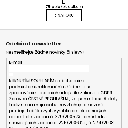
t
r
75
položek celkem
O
á
v
NAHORU
n
l
k
o
á
Z
v
d
á
á
a
Odebírat newsletter
n
p
c
í
Nezmeškejte žádné novinky či slevy!
í
a
p
t
E-mail
r
í
v
k
KLIKNUTÍM SOUHLASÍM s
obchodními
y
podmínkami,
reklamačním řádem a se
v
zpracováním osobních údajů dle zákona o
GDPR
.
ý
Zároveň ČESTNĚ PROHLAŠUJI, že jsem starší 18ti let,
p
tudíž se na moji osobu nevztahuje omezení
i
prodeje tabákových výrobků a elektronických
s
cigaret dle zákona č. 379/2005 Sb. a následně
u
souvisejících zákonů č. 225/2006 Sb., č. 274/2008