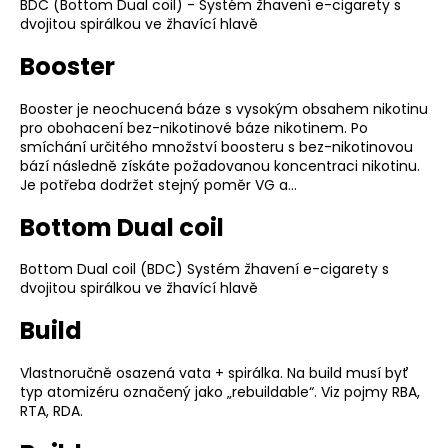
č
BDC (Bottom Dual coil) - Systém žhavení e-cigarety s
u
dvojitou spirálkou ve žhavící hlavě
j
Booster
e
m
Booster je neochucená báze s vysokým obsahem nikotinu
e
pro obohacení bez-nikotinové báze nikotinem. Po
smíchání určitého množství boosteru s bez-nikotinovou
bází následně získáte požadovanou koncentraci nikotinu.
BÁZE
Je potřeba dodržet stejný poměr VG a…
FIFTY
BOOSTER
Bottom Dual coil
IMPERIA
5X10ML
20MG
Bottom Dual coil (BDC) Systém žhavení e-cigarety s
602
dvojitou spirálkou ve žhavící hlavě
Kč
Původně:
Build
649
Kč
Vlastnoručně osazená vata + spirálka. Na build musí byť
typ atomizéru označený jako „rebuildable“. Viz pojmy RBA,
RTA, RDA.