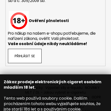
Sb a č. 305/2009 Sb.
Ověření plnoletosti
Pro nákup na našem e-shopu potřebujeme, dle
nařízení zákona, ověřit Vaši plnoletost.
Vaše osobní údaje nikdy neukládáme!
PŘIHLÁSIT SE
Zákaz prodeje elektronických cigaret osobám
Reklamace
Obchodní podmínky
Sledování zásilek
mladším 18 let.
Prodávané značky
Výpočet síly e-liquidu
NOVINKY
MLT / DL - Jakou vybrat e-cigaretu
Míchání bází a boosteru Imperia
Newslettery
GDPR
Tento web používá soubory cookie. Dalším
Slovník pojmů
Mapa serveru
HLÍDACÍ PES
Kontakty
procházením tohoto webu vyjadřujete souhlas, že
Dopravné / poštovné
VÝPRODEJ
jste starší 18ti let a s používáním cookie.