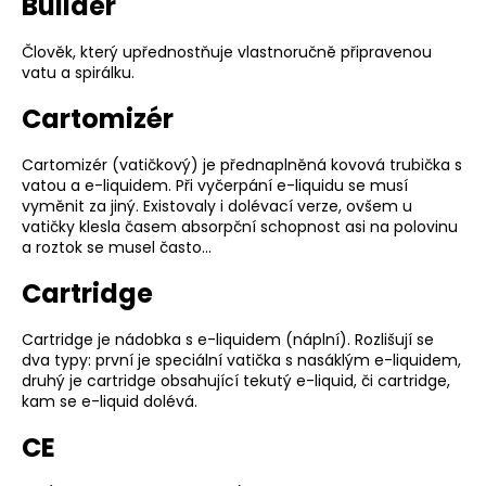
Builder
Člověk, který upřednostňuje vlastnoručně připravenou
vatu a spirálku.
Cartomizér
Cartomizér (vatičkový) je přednaplněná kovová trubička s
vatou a e-liquidem. Při vyčerpání e-liquidu se musí
vyměnit za jiný. Existovaly i dolévací verze, ovšem u
vatičky klesla časem absorpční schopnost asi na polovinu
a roztok se musel často…
Cartridge
Cartridge je nádobka s e-liquidem (náplní). Rozlišují se
dva typy: první je speciální vatička s nasáklým e-liquidem,
druhý je cartridge obsahující tekutý e-liquid, či cartridge,
kam se e-liquid dolévá.
CE