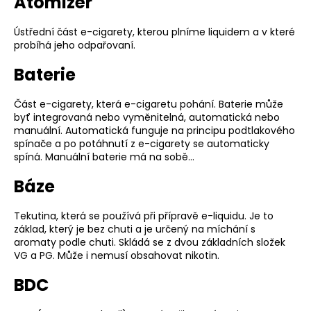
Atomizér
ý
a
c
j
Ústřední část e-cigarety, kterou plníme liquidem a v které
h
probíhá jeho odpařovaní.
í
p
t
Baterie
o
?
j
Část e-cigarety, která e-cigaretu pohání. Baterie může
m
byť integrovaná nebo vyměnitelná, automatická nebo
ů
manuální. Automatická funguje na principu podtlakového
spínače a po potáhnutí z e-cigarety se automaticky
spíná. Manuální baterie má na sobě…
HLEDAT
Báze
Tekutina, která se používá při přípravě e-liquidu. Je to
D
základ, který je bez chuti a je určený na míchání s
o
aromaty podle chuti. Skládá se z dvou základních složek
p
VG a PG. Může i nemusí obsahovat nikotin.
o
r
BDC
u