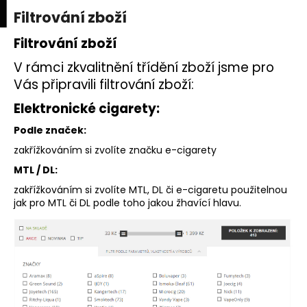
K
upní
Menu
ní
Filtrování zboží
Přejít
o
na
Zpět
Zpět
k
š
obsah
Filtrování zboží
í
V rámci zkvalitnění třídění zboží jsme pro
C
k
Vás připravili filtrování zboží:
o
p
Elektronické cigarety:
o
Podle značek:
t
zakřížkováním si zvolíte značku e-cigarety
ř
MTL
/
DL
:
e
zakřížkováním si zvolíte MTL, DL či e-cigaretu použitelnou
b
jak pro MTL či DL podle toho jakou žhavící hlavu.
u
j
e
t
e
n