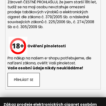
č
Zároveň ČESTNĚ PROHLAŠUJI, že jsem starší 18ti let,
u
tudíž se na moji osobu nevztahuje omezení
j
prodeje tabákových výrobků a elektronických
e
cigaret dle zákona č. 379/2005 Sb. a následně
m
souvisejících zákonů č. 225/2006 Sb., č. 274/2008
e
Sb a č. 305/2009 Sb.
BÁZE
FIFTY
Ověření plnoletosti
BOOSTER
IMPERIA
5X10ML
Pro nákup na našem e-shopu potřebujeme, dle
20MG
nařízení zákona, ověřit Vaši plnoletost.
602
Vaše osobní údaje nikdy neukládáme!
Kč
Původně:
649
PŘIHLÁSIT SE
Kč
Zákaz prodeje elektronických cigaret osobám
Reklamace
Obchodní podmínky
Sledování zásilek