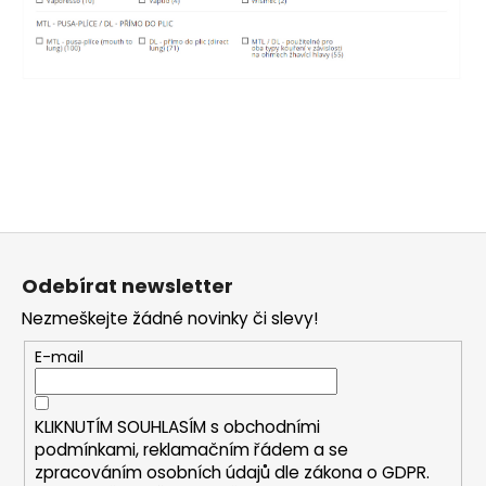
a
j
í
t
?
Z
HLEDAT
á
Odebírat newsletter
p
Nezmeškejte žádné novinky či slevy!
a
D
t
E-mail
o
í
p
o
KLIKNUTÍM SOUHLASÍM s
obchodními
r
podmínkami,
reklamačním řádem a se
u
zpracováním osobních údajů dle zákona o
GDPR
.