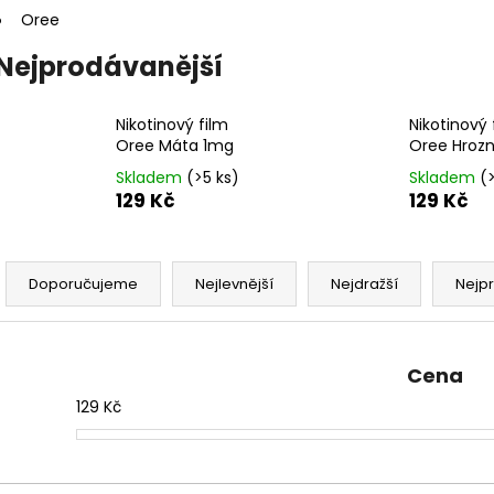
DEKANG DESERT SHIP 10ML 11MG
BÁZE FIFTY BOOS
Oree
20MG
149 Kč
Původně:
195 Kč
602 Kč
Nejprodávanější
Původně:
649 K
Nikotinový film
Nikotinový 
Oree Máta 1mg
Oree Hroz
Skladem
(>5 ks)
Skladem
(
129 Kč
129 Kč
Ř
a
Doporučujeme
Nejlevnější
Nejdražší
Nejp
z
e
n
Cena
í
129
Kč
p
r
o