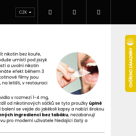
Hledat
Přihlášení
Nákupní
 & novinky
Elektronické cigarety
Elektro
CZK
košík
ít nikotin bez kouře,
duše umístí pod jazyk
tí a uvolní nikotin
náte efekt během 3
kotinové filmy jsou
na letišti, v restauraci
vidla v rozmezí 1-4 mg,
ozdíl od nikotinových sáčků se tyto proužky
úplně
balení se vejde do jakékoli kapsy a nabízí širokou
inných ingrediencí bez tabáku
, nezabarvují
vu pro moderní uživatele hledající čistý a
Následující