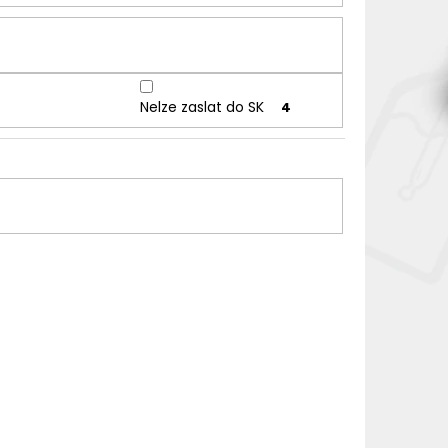
Nelze zaslat do SK
4
LM-OREE-MANGO
NICOTINE-FILM-OREE-GRAPE
20 + 1
NELZE ZASLAT DO SK
20 + 1