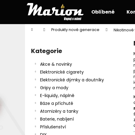
K
Přejít
na
o
Oblíbené
Ko
obsah
Zpět
Zpět
š
do
do
í
Domů
Produkty nové generace
Nikotinové 
k
obchodu
obchodu
P
o
Kategorie
Přeskočit
s
kategorie
t
Akce & novinky
r
Elektronické cigarety
a
Elektronické dýmky a doutníky
n
Gripy a mody
n
E-liquidy, náplně
í
Báze a příchutě
p
Atomizéry a tanky
a
Baterie, nabíjení
n
Příslušenství
e
DIY