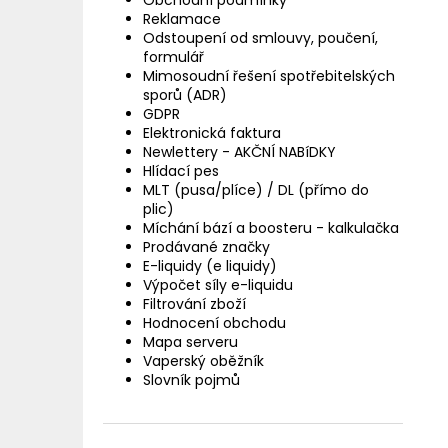
Obchodní podmínky
Reklamace
Odstoupení od smlouvy, poučení,
formulář
Mimosoudní řešení spotřebitelských
sporů (ADR)
GDPR
Elektronická faktura
Newlettery - AKČNÍ NABíDKY
Hlídací pes
MLT (pusa/plíce) / DL (přímo do
plic)
Míchání bází a boosteru - kalkulačka
Prodávané značky
E-liquidy (e liquidy)
Výpočet síly e-liquidu
Filtrování zboží
Hodnocení obchodu
Mapa serveru
Vaperský oběžník
Slovník pojmů