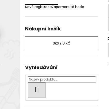
Nová registrace
Zapomenuté heslo
Nákupní košík
0
KS /
0 KČ
Vyhledávání
HLEDAT