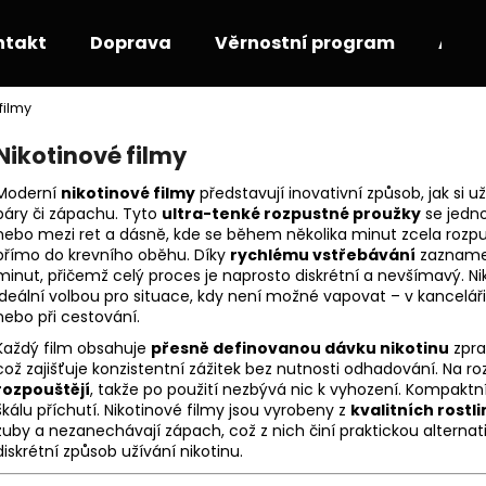
ntakt
Doprava
Věrnostní program
Akce
filmy
Co potřebujete najít?
Nikotinové filmy
Moderní
nikotinové filmy
představují inovativní způsob, jak si už
HLEDAT
páry či zápachu. Tyto
ultra-tenké rozpustné proužky
se jedno
nebo mezi ret a dásně, kde se během několika minut zcela rozpus
přímo do krevního oběhu. Díky
rychlému vstřebávání
zazname
minut, přičemž celý proces je naprosto diskrétní a nevšímavý. Ni
Doporučujeme
ideální volbou pro situace, kdy není možné vapovat – v kanceláři, 
nebo při cestování.
Každý film obsahuje
přesně definovanou dávku nikotinu
zpra
což zajišťuje konzistentní zážitek bez nutnosti odhadování. Na r
rozpouštějí
, takže po použití nezbývá nic k vyhození. Kompaktní 
škálu příchutí. Nikotinové filmy jsou vyrobeny z
kvalitních rostl
zuby a nezanechávají zápach, což z nich činí praktickou alternati
diskrétní způsob užívání nikotinu.