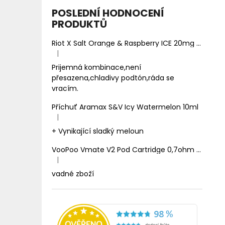
POSLEDNÍ HODNOCENÍ
PRODUKTŮ
Riot X Salt Orange & Raspberry ICE 20mg
Ledový 
|
Hodnocení produktu je 5 z 5 hvězdiček.
Prijemná kombinace,není
přesazena,chladivy podtón,ráda se
vracím.
Příchuť Aramax S&V Icy Watermelon 10ml
|
Hodnocení produktu je 5 z 5 hvězdiček.
+ Vynikající sladký meloun
VooPoo Vmate V2 Pod Cartridge 0,7ohm 2ml
|
Hodnocení produktu je 1 z 5 hvězdiček.
vadné zboží