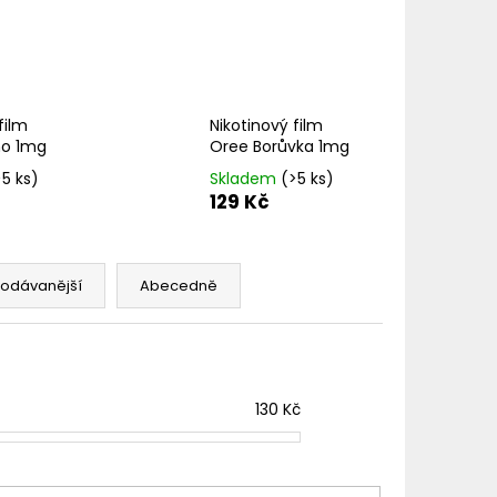
TER IMPERIA 5X10ML
č
film
Nikotinový film
no 1mg
Oree Borůvka 1mg
>5 ks)
Skladem
(>5 ks)
129 Kč
rodávanější
Abecedně
130
Kč