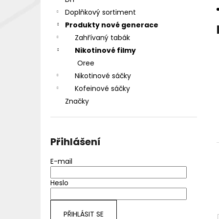
DEKANG DESERT SHIP 10ML 18MG
l
Doplňkový sortiment
155 Kč
Původně:
195 Kč
Produkty nové generace
Zahřívaný tabák
Nikotinové filmy
Oree
Nikotinové sáčky
Kofeinové sáčky
Značky
Přihlášení
E-mail
Heslo
PŘIHLÁSIT SE