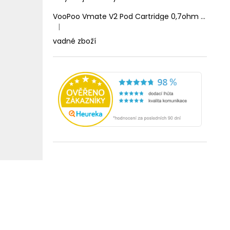
VooPoo Vmate V2 Pod Cartridge 0,7ohm 2ml
|
Hodnocení produktu je 1 z 5 hvězdiček.
vadné zboží