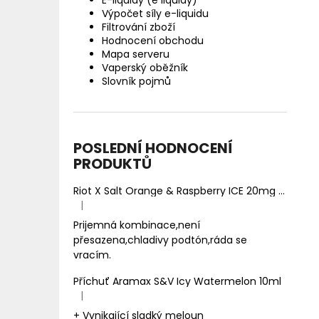
E-liquidy (e liquidy)
Výpočet síly e-liquidu
Filtrování zboží
Hodnocení obchodu
Mapa serveru
Vaperský oběžník
Slovník pojmů
POSLEDNÍ HODNOCENÍ
PRODUKTŮ
Riot X Salt Orange & Raspberry ICE 20mg
Ledový 
|
Hodnocení produktu je 5 z 5 hvězdiček.
Prijemná kombinace,není
přesazena,chladivy podtón,ráda se
vracím.
Příchuť Aramax S&V Icy Watermelon 10ml
|
Hodnocení produktu je 5 z 5 hvězdiček.
+ Vynikající sladký meloun