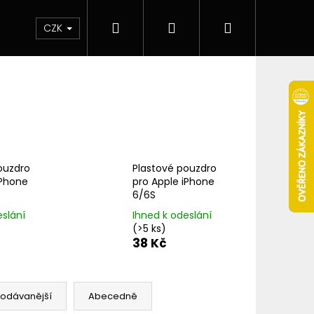
Hledat
Přihlášení
Nákupní
 & novinky
Elektronické cigarety
Elektro
CZK
košík
ouzdro
Plastové pouzdro
iPhone
pro Apple iPhone
6/6S
eslání
Ihned k odeslání
(>5 ks)
38 Kč
Následující
rodávanější
Abecedně