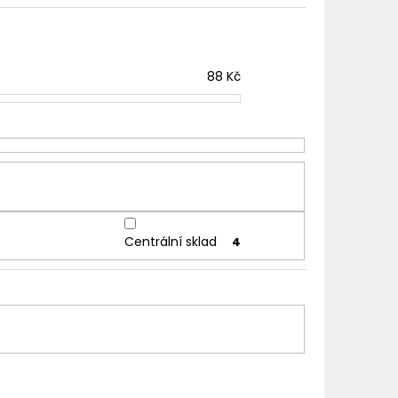
TER IMPERIA 5X10ML
č
88
Kč
Centrální sklad
4