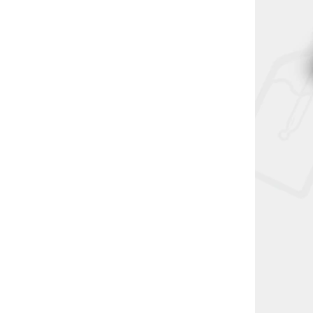
995051
995050
 Apple
Plastové pouzdro pro Apple
s
iPhone 6/6S
5 ks)
Ihned k odeslání
(>5 ks)
38 Kč
DO KOŠÍKU
e iPhone
Plast pouzdro pro Apple iPhone
6/6S