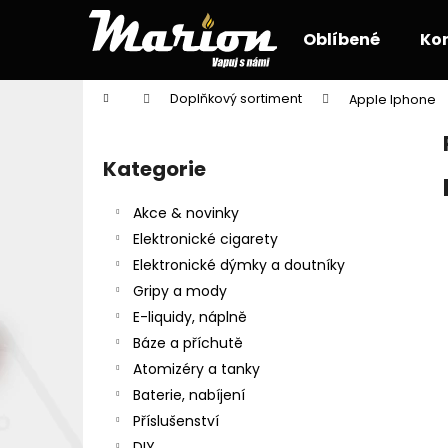
K
Přejít
na
o
Oblíbené
Ko
obsah
Zpět
Zpět
š
do
do
í
Domů
Doplňkový sortiment
Apple Iphone
k
obchodu
obchodu
P
o
Kategorie
Přeskočit
s
kategorie
t
Akce & novinky
r
Elektronické cigarety
a
Elektronické dýmky a doutníky
n
Gripy a mody
n
E-liquidy, náplně
í
Báze a příchutě
p
Atomizéry a tanky
a
Baterie, nabíjení
n
Příslušenství
e
DIY