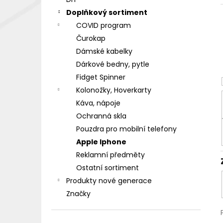
DEKANG DESERT SHIP 10ML 18MG
l
Doplňkový sortiment
155 Kč
Původně:
195 Kč
COVID program
Čurokap
Dámské kabelky
Dárkové bedny, pytle
Fidget Spinner
Kolonožky, Hoverkarty
Káva, nápoje
Ochranná skla
Pouzdra pro mobilní telefony
Apple Iphone
Reklamní předměty
Ostatní sortiment
Produkty nové generace
Značky