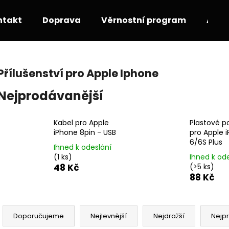
ntakt
Doprava
Věrnostní program
Akce
Co potřebujete najít?
Přílušenství pro Apple Iphone
Nejprodávanější
HLEDAT
Kabel pro Apple
Plastové p
iPhone 8pin - USB
pro Apple 
Doporučujeme
6/6S Plus
Ihned k odeslání
(1 ks)
Ihned k od
48 Kč
(>5 ks)
88 Kč
Ř
a
Doporučujeme
Nejlevnější
Nejdražší
Nejp