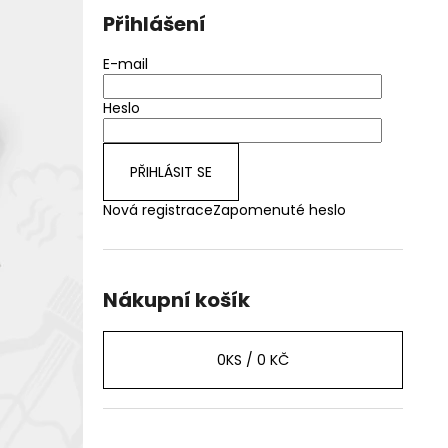
Přihlášení
E-mail
Heslo
PŘIHLÁSIT SE
Nová registrace
Zapomenuté heslo
Nákupní košík
0
KS /
0 KČ