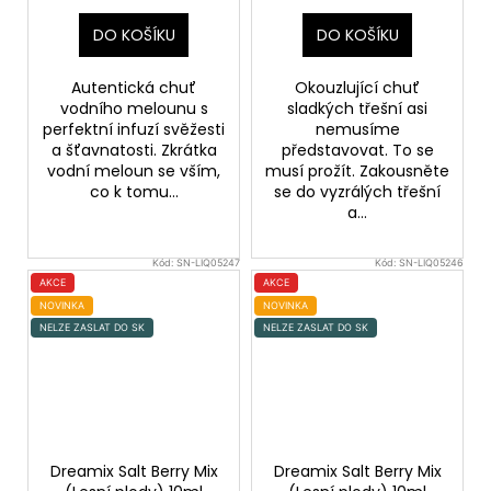
DO KOŠÍKU
DO KOŠÍKU
Autentická chuť
Okouzlující chuť
vodního melounu s
sladkých třešní asi
perfektní infuzí svěžesti
nemusíme
a šťavnatosti. Zkrátka
představovat. To se
vodní meloun se vším,
musí prožít. Zakousněte
co k tomu...
se do vyzrálých třešní
a...
Kód:
SN-LIQ05247
Kód:
SN-LIQ05246
AKCE
AKCE
NOVINKA
NOVINKA
NELZE ZASLAT DO SK
NELZE ZASLAT DO SK
Dreamix Salt Berry Mix
Dreamix Salt Berry Mix