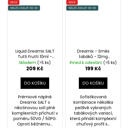
AKCE
AKCE
NELZE ZASLAT DO SK
NELZE ZASLAT DO SK
Liquid Dreamix SALT
Dreamix - Směs
Tutti Frutti 10ml -
tabáků - 12mg
10mg
Blended Tobacco
Skladem
(>5 ks)
Ihned k odeslání
(>5 ks)
209 Kč
199 Kč
DO KOŠÍKU
DO KOŠÍKU
Prémiové náplně
Sofistikovaná
Dreamix SALT s
kombinace několika
nikotinovou solí plné
pečlivě vybraných
komplexních příchutí v
tabákových variací,
poměru 50VG / 50PG.
která přináší komplexní
Oproti běžnému...
chuťový profil s...