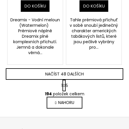
DO KOŠÍKU
DO KOŠÍKU
Dreamix - Vodní meloun
Tahle prémiová příchuť
(Watermelon)
v sobě snoubí jedinečný
Prémiové náplně
charakter amerických
Dreamix plné
tabákových listů, které
komplexních příchutí.
jsou pečlivě vybrány
Jemná a dokonale
pro...
věrná...
NAČÍST 48 DALŠÍCH
S
1
5
t
O
r
194
položek celkem
v
á
NAHORU
l
n
k
á
o
d
Z
v
a
á
á