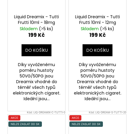
Liquid Dreamix - Tutti
Liquid Dreamix - Tutti
Frutti 10ml - 18mg
Frutti 10ml - 12mg
Skladem
(>5 ks)
Skladem
(>5 ks)
199 Kč
199 Kč
DO KOŠÍKU
DO KOŠÍKU
Díky vyváženému
Díky vyváženému
poměru hustoty
poměru hustoty
50VG/50PG jsou
50VG/50PG jsou
Dreamix vhodné do
Dreamix vhodné do
téměř všech typů
téměř všech typů
elektronických cigaret.
elektronických cigaret.
Ideální jsou...
Ideální jsou...
Kód:
LIQ-DREAMIX-C-TUTTI-0
Kód:
LIQ-DREAM-S-TUTTI-20
AKCE
AKCE
NELZE ZASLAT DO SK
NELZE ZASLAT DO SK