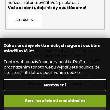
nařízení zákona, ověřit Vaši plnoletost.
Vaše osobní údaje nikdy neukládáme!
PŘIHLÁSIT SE
Zákaz prodeje elektronických cigaret osobám
Reklamace
Obchodní podmínky
Sledování zásilek
mladším 18 let.
Prodávané značky
Výpočet síly e-liquidu
NOVINKY
MLT / DL - Jakou vybrat e-cigaretu
Míchání bází a boosteru Imperia
Newslettery
GDPR
Tento web používá soubory cookie. Dalším
Slovník pojmů
Mapa serveru
HLÍDACÍ PES
Kontakty
procházením tohoto webu vyjadřujete souhlas, že
Dopravné / poštovné
VÝPRODEJ
jste starší 18ti let a s používáním cookie.
ecigareta Marion Heureka
Napište nám
Věrnostní program
Doručení na Slovensko
Proč koupit od ecigarety Marion
Nastavení
Beru na vědomí a souhlasím
Vytvořil Shoptet
Copyright 2026
Ecigareta Marion
. Všechna práva