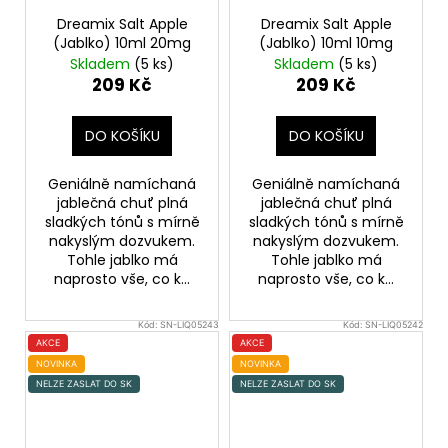
Dreamix Salt Apple
Dreamix Salt Apple
(Jablko) 10ml 20mg
(Jablko) 10ml 10mg
Skladem
(5 ks)
Skladem
(5 ks)
209 Kč
209 Kč
DO KOŠÍKU
DO KOŠÍKU
Geniálně namíchaná
Geniálně namíchaná
jablečná chuť plná
jablečná chuť plná
sladkých tónů s mírně
sladkých tónů s mírně
nakyslým dozvukem.
nakyslým dozvukem.
Tohle jablko má
Tohle jablko má
naprosto vše, co k...
naprosto vše, co k...
Kód:
SN-LIQ05243
Kód:
SN-LIQ05242
AKCE
AKCE
NOVINKA
NOVINKA
NELZE ZASLAT DO SK
NELZE ZASLAT DO SK