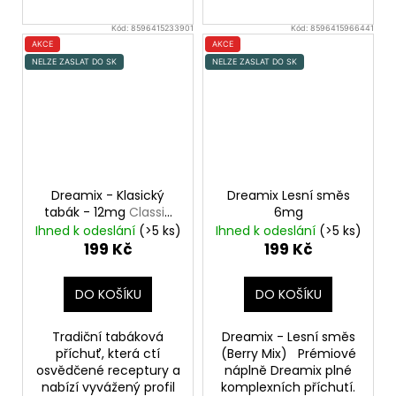
Kód:
8596415233901
Kód:
8596415966441
AKCE
AKCE
NELZE ZASLAT DO SK
NELZE ZASLAT DO SK
Dreamix - Klasický
Dreamix Lesní směs
tabák - 12mg
Classic
6mg
Tobacco
Ihned k odeslání
(>5 ks)
Ihned k odeslání
(>5 ks)
199 Kč
199 Kč
DO KOŠÍKU
DO KOŠÍKU
Tradiční tabáková
Dreamix - Lesní směs
příchuť, která ctí
(Berry Mix) Prémiové
osvědčené receptury a
náplně Dreamix plné
nabízí vyvážený profil
komplexních příchutí.