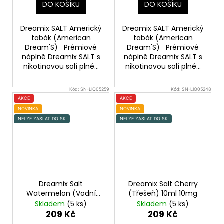
DO KOŠÍKU
DO KOŠÍKU
Dreamix SALT Americký
Dreamix SALT Americký
tabák (American
tabák (American
Dream'S) Prémiové
Dream'S) Prémiové
náplně Dreamix SALT s
náplně Dreamix SALT s
nikotinovou solí plné...
nikotinovou solí plné...
Kód:
SN-LIQ05259
Kód:
SN-LIQ05248
AKCE
AKCE
NOVINKA
NOVINKA
NELZE ZASLAT DO SK
NELZE ZASLAT DO SK
Dreamix Salt
Dreamix Salt Cherry
Watermelon (Vodní
(Třešeň) 10ml 10mg
meloun) 10ml 20mg
Skladem
(5 ks)
Skladem
(5 ks)
209 Kč
209 Kč