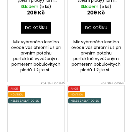
(Lesní plody) 10ml
(Lesní plody) 10ml
20mg
10mg
Skladem
(5 ks)
Skladem
(5 ks)
209 Kč
209 Kč
DO KOŠÍKU
DO KOŠÍKU
Mix vybraného lesního
Mix vybraného lesního
ovoce vás ohromí už při
ovoce vás ohromí už při
prvním potahu
prvním potahu
perfektně vyváženým
perfektně vyváženým
poměrem bobulovitých
poměrem bobulovitých
plodů. Užijte si...
plodů. Užijte si...
Kód:
SN-LIQ05245
Kód:
SN-LIQ05244
AKCE
AKCE
NOVINKA
NOVINKA
NELZE ZASLAT DO SK
NELZE ZASLAT DO SK