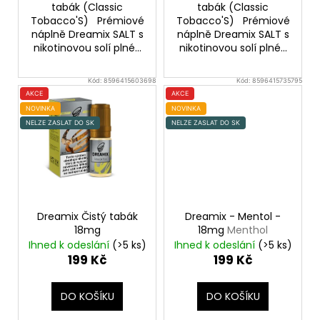
č
tabák (Classic
tabák (Classic
u
Tobacco'S) Prémiové
Tobacco'S) Prémiové
j
náplně Dreamix SALT s
náplně Dreamix SALT s
e
nikotinovou solí plné...
nikotinovou solí plné...
m
e
Kód:
8596415603698
Kód:
8596415735795
AKCE
AKCE
NOVINKA
NOVINKA
ELF
NELZE ZASLAT DO SK
NELZE ZASLAT DO SK
BAR
ELFLIQ
-
SALT
E-
LIQUID
-
Dreamix Čistý tabák
Dreamix - Mentol -
BLUEBERRY
18mg
18mg
Menthol
-
10ML
Ihned k odeslání
(>5 ks)
Ihned k odeslání
(>5 ks)
-
199 Kč
199 Kč
10MG
185
DO KOŠÍKU
DO KOŠÍKU
Kč
Původně: