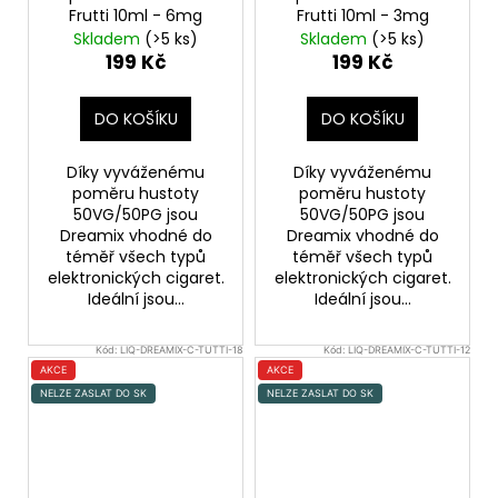
Frutti 10ml - 6mg
Frutti 10ml - 3mg
Skladem
(>5 ks)
Skladem
(>5 ks)
199 Kč
199 Kč
DO KOŠÍKU
DO KOŠÍKU
Díky vyváženému
Díky vyváženému
poměru hustoty
poměru hustoty
50VG/50PG jsou
50VG/50PG jsou
Dreamix vhodné do
Dreamix vhodné do
téměř všech typů
téměř všech typů
elektronických cigaret.
elektronických cigaret.
Ideální jsou...
Ideální jsou...
Kód:
LIQ-DREAMIX-C-TUTTI-18
Kód:
LIQ-DREAMIX-C-TUTTI-12
AKCE
AKCE
NELZE ZASLAT DO SK
NELZE ZASLAT DO SK