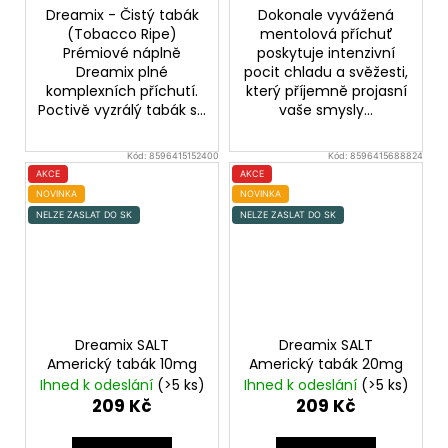
245
Dreamix - Čistý tabák
Dokonale vyvážená
Kč
(Tobacco Ripe)
mentolová příchuť
Prémiové náplně
poskytuje intenzivní
Dreamix plné
pocit chladu a svěžesti,
komplexních příchutí.
který příjemně projasní
Poctivě vyzrálý tabák s...
vaše smysly...
Kód:
8596415152400
Kód:
8596415688824
AKCE
AKCE
NOVINKA
NOVINKA
NELZE ZASLAT DO SK
NELZE ZASLAT DO SK
Dreamix SALT
Dreamix SALT
Americký tabák 10mg
Americký tabák 20mg
Ihned k odeslání
(>5 ks)
Ihned k odeslání
(>5 ks)
209 Kč
209 Kč