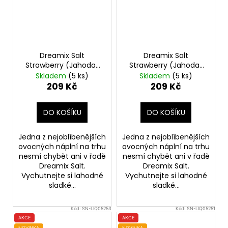
Dreamix Salt
Dreamix Salt
Strawberry (Jahoda)
Strawberry (Jahoda)
10ml 20mg
10ml 10mg
Skladem
(5 ks)
Skladem
(5 ks)
209 Kč
209 Kč
DO KOŠÍKU
DO KOŠÍKU
Jedna z nejoblíbenějších
Jedna z nejoblíbenějších
ovocných náplní na trhu
ovocných náplní na trhu
nesmí chybět ani v řadě
nesmí chybět ani v řadě
Dreamix Salt.
Dreamix Salt.
Vychutnejte si lahodné
Vychutnejte si lahodné
sladké...
sladké...
Kód:
SN-LIQ05253
Kód:
SN-LIQ05251
AKCE
AKCE
NOVINKA
NOVINKA