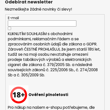
c
Odebírat newsletter
n
p
í
í
Nezmeškejte žádné novinky či slevy!
p
a
r
t
E-mail
v
í
k
y
KLIKNUTÍM SOUHLASÍM s
obchodními
v
podmínkami,
reklamačním řádem a se
ý
zpracováním osobních údajů dle zákona o
GDPR
.
p
Zároveň ČESTNĚ PROHLAŠUJI, že jsem starší 18ti let,
i
tudíž se na moji osobu nevztahuje omezení
s
prodeje tabákových výrobků a elektronických
u
cigaret dle zákona č. 379/2005 Sb. a následně
souvisejících zákonů č. 225/2006 Sb., č. 274/2008
Sb a č. 305/2009 Sb.
Ověření plnoletosti
Pro nákup na našem e-shopu potřebujeme, dle