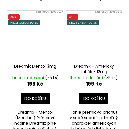
Kód:
8596415939377
Kód:
8596415083612
AKCE
AKCE
NELZE ZASLAT DO SK
NELZE ZASLAT DO SK
Dreamix Mentol 3mg
Dreamix - Americký
tabák - 12mg
American Dream
Ihned k odeslání
(>5 ks)
Ihned k odeslání
(>5 ks)
199 Kč
199 Kč
DO KOŠÍKU
DO KOŠÍKU
Dreamix - Mentol
Tahle prémiová příchuť
(Menthol) Prémiové
v sobě snoubí jedinečný
náplně Dreamix plné
charakter amerických
komplexních příchutí.
tabákových listů, které