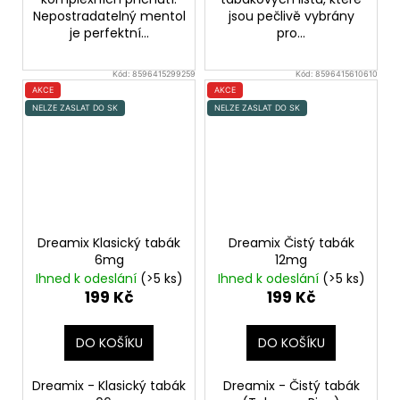
Nepostradatelný mentol
jsou pečlivě vybrány
je perfektní...
pro...
Kód:
8596415299259
Kód:
8596415610610
AKCE
AKCE
NELZE ZASLAT DO SK
NELZE ZASLAT DO SK
Dreamix Klasický tabák
Dreamix Čistý tabák
6mg
12mg
Ihned k odeslání
(>5 ks)
Ihned k odeslání
(>5 ks)
199 Kč
199 Kč
DO KOŠÍKU
DO KOŠÍKU
Dreamix - Klasický tabák
Dreamix - Čistý tabák