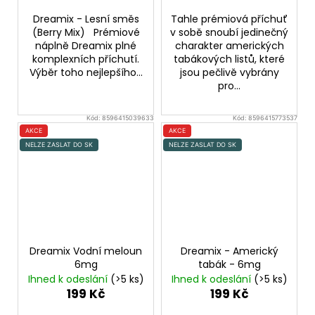
Dreamix - Lesní směs
Tahle prémiová příchuť
(Berry Mix) Prémiové
v sobě snoubí jedinečný
náplně Dreamix plné
charakter amerických
komplexních příchutí.
tabákových listů, které
Výběr toho nejlepšího...
jsou pečlivě vybrány
pro...
Kód:
8596415039633
Kód:
8596415773537
AKCE
AKCE
NELZE ZASLAT DO SK
NELZE ZASLAT DO SK
Dreamix Vodní meloun
Dreamix - Americký
6mg
tabák - 6mg
Ihned k odeslání
(>5 ks)
Ihned k odeslání
(>5 ks)
199 Kč
199 Kč