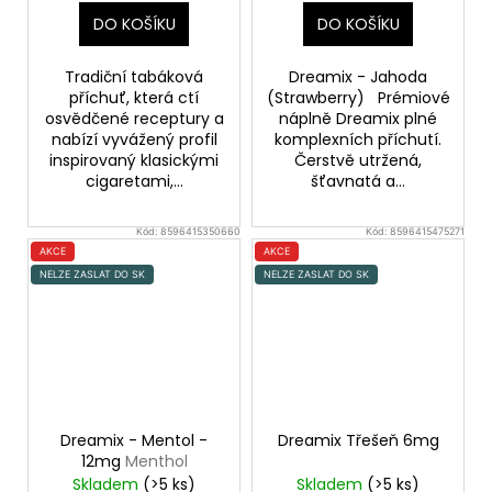
DO KOŠÍKU
DO KOŠÍKU
Tradiční tabáková
Dreamix - Jahoda
příchuť, která ctí
(Strawberry) Prémiové
osvědčené receptury a
náplně Dreamix plné
nabízí vyvážený profil
komplexních příchutí.
inspirovaný klasickými
Čerstvě utržená,
cigaretami,...
šťavnatá a...
Kód:
8596415350660
Kód:
8596415475271
AKCE
AKCE
NELZE ZASLAT DO SK
NELZE ZASLAT DO SK
Dreamix - Mentol -
Dreamix Třešeň 6mg
12mg
Menthol
Skladem
(>5 ks)
Skladem
(>5 ks)