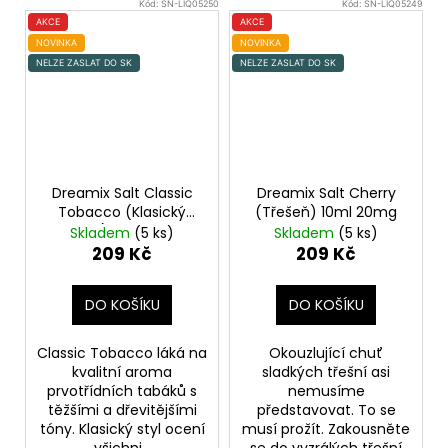
Kód:
SN-LIQ05250
Kód:
SN-LIQ05249
AKCE
AKCE
NOVINKA
NOVINKA
NELZE ZASLAT DO SK
NELZE ZASLAT DO SK
Dreamix Salt Classic
Dreamix Salt Cherry
Tobacco (Klasický
(Třešeň) 10ml 20mg
tabák) 10ml 10mg
Skladem
(5 ks)
Skladem
(5 ks)
209 Kč
209 Kč
DO KOŠÍKU
DO KOŠÍKU
Classic Tobacco láká na
Okouzlující chuť
kvalitní aroma
sladkých třešní asi
prvotřídních tabáků s
nemusíme
těžšími a dřevitějšími
představovat. To se
tóny. Klasický styl ocení
musí prožít. Zakousněte