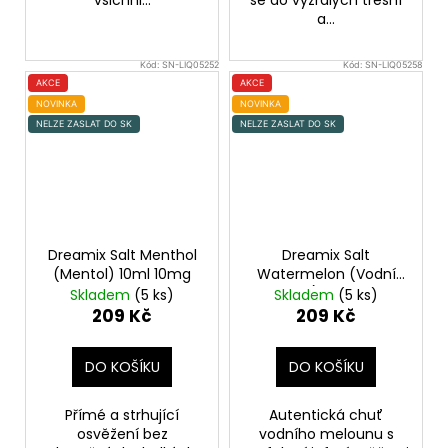
všichni...
se do vyzrálých třešní
a...
Kód:
SN-LIQ05252
Kód:
SN-LIQ05258
AKCE
AKCE
NOVINKA
NOVINKA
NELZE ZASLAT DO SK
NELZE ZASLAT DO SK
Dreamix Salt Menthol
Dreamix Salt
(Mentol) 10ml 10mg
Watermelon (Vodní
meloun) 10ml 10mg
Skladem
(5 ks)
Skladem
(5 ks)
209 Kč
209 Kč
DO KOŠÍKU
DO KOŠÍKU
Přímé a strhující
Autentická chuť
osvěžení bez
vodního melounu s