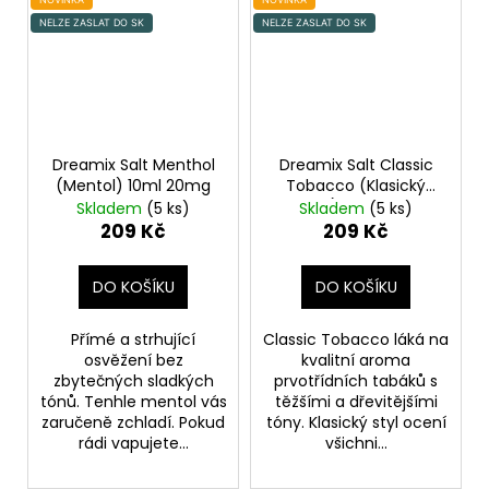
NELZE ZASLAT DO SK
NELZE ZASLAT DO SK
Dreamix Salt Menthol
Dreamix Salt Classic
(Mentol) 10ml 20mg
Tobacco (Klasický
tabák) 10ml 20mg
Skladem
(5 ks)
Skladem
(5 ks)
209 Kč
209 Kč
DO KOŠÍKU
DO KOŠÍKU
Přímé a strhující
Classic Tobacco láká na
osvěžení bez
kvalitní aroma
zbytečných sladkých
prvotřídních tabáků s
tónů. Tenhle mentol vás
těžšími a dřevitějšími
zaručeně zchladí. Pokud
tóny. Klasický styl ocení
rádi vapujete...
všichni...