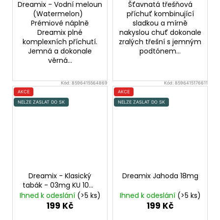
Dreamix - Vodní meloun
Šťavnatá třešňová
(Watermelon)
příchuť kombinující
Prémiové náplně
sladkou a mírně
Dreamix plné
nakyslou chuť dokonale
komplexních příchutí.
zralých třešní s jemným
Jemná a dokonale
podtónem...
věrná...
Kód:
8596415564869
Kód:
8596415176611
AKCE
AKCE
NELZE ZASLAT DO SK
NELZE ZASLAT DO SK
Dreamix - Klasický
Dreamix Jahoda 18mg
tabák - 03mg KU 10ml
Classic Tobacco
Ihned k odeslání
(>5 ks)
Ihned k odeslání
(>5 ks)
199 Kč
199 Kč