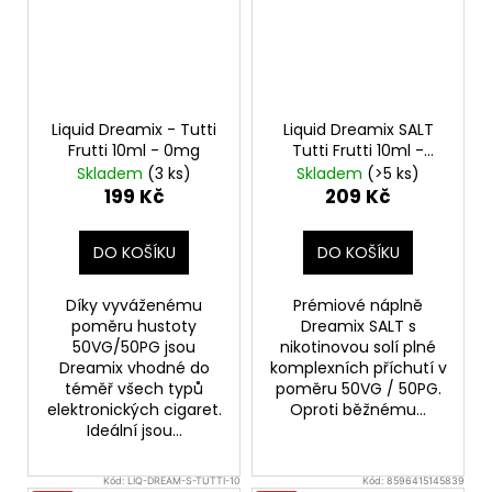
Liquid Dreamix - Tutti
Liquid Dreamix SALT
Frutti 10ml - 0mg
Tutti Frutti 10ml -
20mg
Skladem
(3 ks)
Skladem
(>5 ks)
199 Kč
209 Kč
DO KOŠÍKU
DO KOŠÍKU
Díky vyváženému
Prémiové náplně
poměru hustoty
Dreamix SALT s
50VG/50PG jsou
nikotinovou solí plné
Dreamix vhodné do
komplexních příchutí v
téměř všech typů
poměru 50VG / 50PG.
elektronických cigaret.
Oproti běžnému...
Ideální jsou...
Kód:
LIQ-DREAM-S-TUTTI-10
Kód:
8596415145839