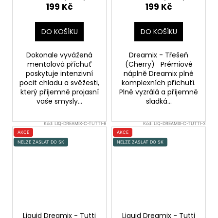
199 Kč
199 Kč
DO KOŠÍKU
DO KOŠÍKU
Dokonale vyvážená
Dreamix - Třešeň
mentolová příchuť
(Cherry) Prémiové
poskytuje intenzivní
náplně Dreamix plné
pocit chladu a svěžesti,
komplexních příchutí.
který příjemně projasní
Plně vyzrálá a příjemně
vaše smysly...
sladká...
Kód:
LIQ-DREAMIX-C-TUTTI-6
Kód:
LIQ-DREAMIX-C-TUTTI-3
AKCE
AKCE
NELZE ZASLAT DO SK
NELZE ZASLAT DO SK
Liquid Dreamix - Tutti
Liquid Dreamix - Tutti