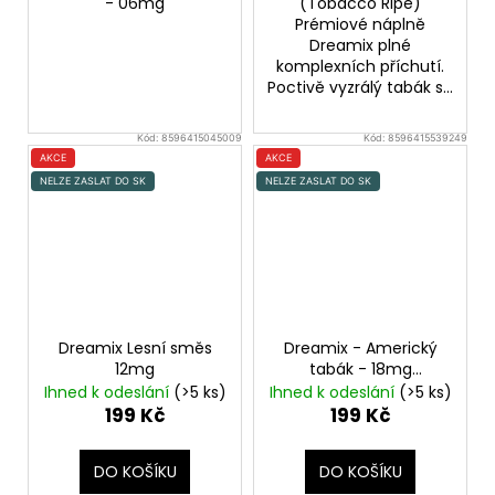
- 06mg
(Tobacco Ripe)
Prémiové náplně
Dreamix plné
komplexních příchutí.
Poctivě vyzrálý tabák s...
Kód:
8596415045009
Kód:
8596415539249
AKCE
AKCE
NELZE ZASLAT DO SK
NELZE ZASLAT DO SK
Dreamix Lesní směs
Dreamix - Americký
12mg
tabák - 18mg
American Dream
Ihned k odeslání
(>5 ks)
Ihned k odeslání
(>5 ks)
199 Kč
199 Kč
DO KOŠÍKU
DO KOŠÍKU