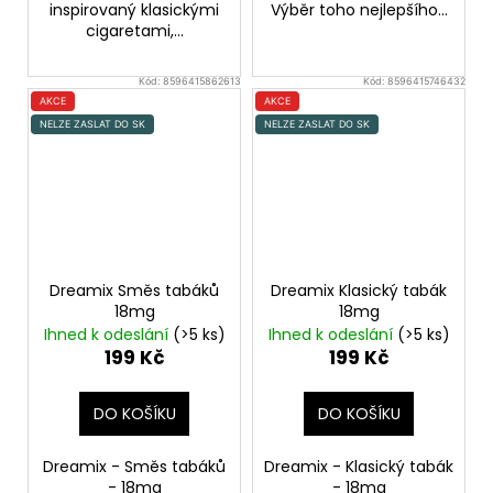
inspirovaný klasickými
Výběr toho nejlepšího...
cigaretami,...
Kód:
8596415862613
Kód:
8596415746432
AKCE
AKCE
NELZE ZASLAT DO SK
NELZE ZASLAT DO SK
Dreamix Směs tabáků
Dreamix Klasický tabák
18mg
18mg
Ihned k odeslání
(>5 ks)
Ihned k odeslání
(>5 ks)
199 Kč
199 Kč
DO KOŠÍKU
DO KOŠÍKU
Dreamix - Směs tabáků
Dreamix - Klasický tabák
- 18mg
- 18mg