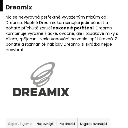
K
upní
Menu
ní
Dreamix
Přejít
o
na
Zpět
Zpět
k
š
obsah
Nic se nevyrovná perfektně vyváženým mixům od
Dreamix. Náplně Dreamix kombinující jedinečnost a
í
bohaté příchutě zaručí
dokonalé potěšení
. Dreamix
C
k
kombinuje výrazné sladké, ovocné, ale i tabákové mixy s
o
cílem, zpříjemnit vaše vapování na zcela lepší úroveň. Z
p
bohaté a rozmanité nabídky Dreamix si zkrátka nejde
nevybrat.
o
t
ř
e
b
u
j
e
t
Ř
e
a
Doporučujeme
Nejlevnější
Nejdražší
Nejprodávanější
n