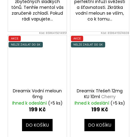
zbytečných sladkých
perfektní infuzí svěžesti
tónů. Tenhle mentol vás
a šťavnatosti. Zkrátka
zaručeně zchladí. Pokud
vodní meloun se vším,
rádi vapujete...
co k tomu...
Kód:
8596415014951
Kód:
8596415574608
AKCE
AKCE
NELZE ZASLAT DO SK
NELZE ZASLAT DO SK
Dreamix Vodní meloun
Dreamix Třešeň 12mg
6mg
KU 10ml
Cherry
Ihned k odeslání
(>5 ks)
Ihned k odeslání
(>5 ks)
199 Kč
199 Kč
DO KOŠÍKU
DO KOŠÍKU