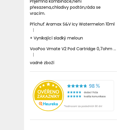
Prijemná kombinace,není
přesazena,chladivy podtón,ráda se
vracím.
Příchuť Aramax S&V Icy Watermelon 10ml
|
Hodnocení produktu je 5 z 5 hvězdiček.
+ Vynikající sladký meloun
VooPoo Vmate V2 Pod Cartridge 0,7ohm 2ml
|
Hodnocení produktu je 1 z 5 hvězdiček.
vadné zboží