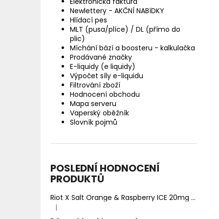
Elektronická faktura
Newlettery - AKČNÍ NABíDKY
Hlídací pes
MLT (pusa/plíce) / DL (přímo do
plic)
Míchání bází a boosteru - kalkulačka
Prodávané značky
E-liquidy (e liquidy)
Výpočet síly e-liquidu
Filtrování zboží
Hodnocení obchodu
Mapa serveru
Vaperský oběžník
Slovník pojmů
POSLEDNÍ HODNOCENÍ
PRODUKTŮ
Riot X Salt Orange & Raspberry ICE 20mg
Ledový 
|
Hodnocení produktu je 5 z 5 hvězdiček.