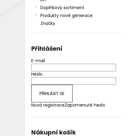
DEKANG DESERT SHIP 10ML 18MG
l
Doplňkový sortiment
155 Kč
Původně:
195 Kč
Produkty nové generace
Značky
Přihlášení
E-mail
Heslo
PŘIHLÁSIT SE
Nová registrace
Zapomenuté heslo
Nákupní košík