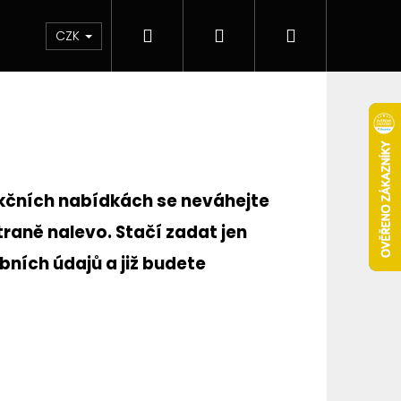
Hledat
Přihlášení
Nákupní
 & novinky
Elektronické cigarety
Elektro
CZK
košík
kčních nabídkách se neváhejte
traně nalevo. Stačí zadat jen
ních údajů a již budete
Následující