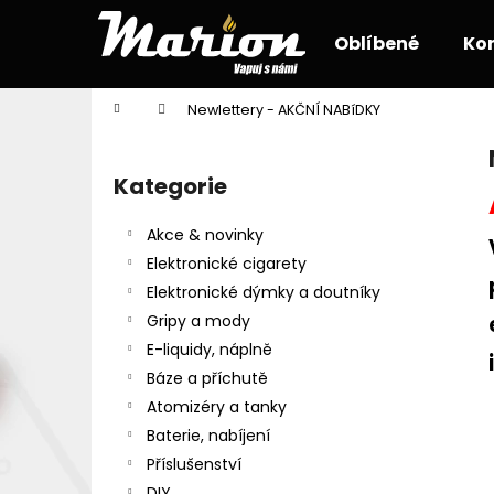
K
Přejít
na
o
Oblíbené
Ko
obsah
Zpět
Zpět
š
do
do
í
Domů
Newlettery - AKČNÍ NABíDKY
k
obchodu
obchodu
P
o
Kategorie
Přeskočit
s
kategorie
t
Akce & novinky
r
Elektronické cigarety
a
Elektronické dýmky a doutníky
n
Gripy a mody
n
E-liquidy, náplně
í
Báze a příchutě
p
Atomizéry a tanky
a
Baterie, nabíjení
n
Příslušenství
e
DIY