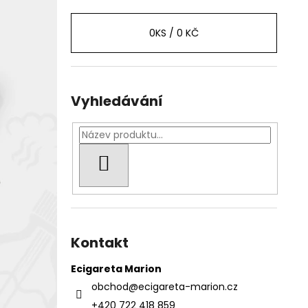
0
KS /
0 KČ
Vyhledávání
HLEDAT
Kontakt
Ecigareta Marion
obchod
@
ecigareta-marion.cz
+420 722 418 859