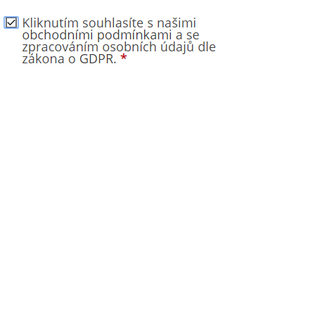
BÁZE FIFTY BOOSTER IMPERIA 5X10ML
DEKANG DESERT 
20MG
149 Kč
602 Kč
Původně:
195 K
Původně:
649 Kč