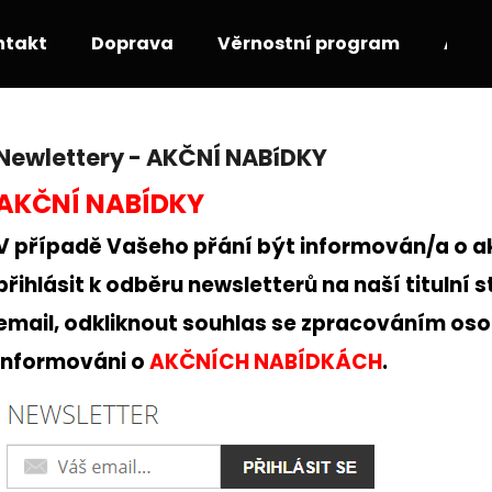
ntakt
Doprava
Věrnostní program
Akce
Co potřebujete najít?
Newlettery - AKČNÍ NABíDKY
AKČNÍ NABÍDKY
HLEDAT
V případě Vašeho přání být informován/a o a
přihlásit
k odběru newsletterů na naší titulní s
Doporučujeme
email, odkliknout souhlas
se zpracováním osob
informováni o
AKČNÍCH NABÍDKÁCH
.