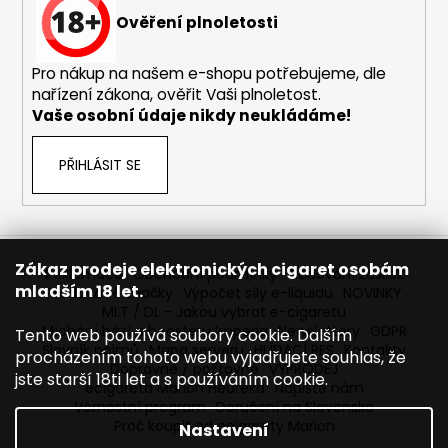
Ověření plnoletosti
Pro nákup na našem e-shopu potřebujeme, dle
nařízení zákona, ověřit Vaši plnoletost.
Vaše osobní údaje nikdy neukládáme!
PŘIHLÁSIT SE
Zákaz prodeje elektronických cigaret osobám
Reklamace
Obchodní podmínky
Sledování zásilek
mladším 18 let.
Prodávané značky
Výpočet síly e-liquidu
NOVINKY
MLT / DL - Jakou vybrat e-cigaretu
Míchání bází a boosteru Imperia
Newslettery
GDPR
Tento web používá soubory cookie. Dalším
Slovník pojmů
Mapa serveru
HLÍDACÍ PES
Kontakty
procházením tohoto webu vyjadřujete souhlas, že
Dopravné / poštovné
VÝPRODEJ
jste starší 18ti let a s používáním cookie.
ecigareta Marion Heureka
Napište nám
Věrnostní program
Doručení na Slovensko
Proč koupit od ecigarety Marion
Nastavení