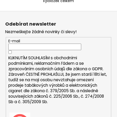
č
1
položek celkem
O
u
v
j
Z
l
e
á
á
m
Odebírat newsletter
d
p
e
a
Nezmeškejte žádné novinky či slevy!
a
c
t
E-mail
í
DEKANG
í
p
DESERT
SHIP
r
10ML
KLIKNUTÍM SOUHLASÍM s
obchodními
v
18MG
podmínkami,
reklamačním řádem a se
k
zpracováním osobních údajů dle zákona o
GDPR
.
155
y
Kč
Zároveň ČESTNĚ PROHLAŠUJI, že jsem starší 18ti let,
v
Původně:
tudíž se na moji osobu nevztahuje omezení
195
ý
prodeje tabákových výrobků a elektronických
Kč
p
cigaret dle zákona č. 379/2005 Sb. a následně
i
souvisejících zákonů č. 225/2006 Sb., č. 274/2008
s
Sb a č. 305/2009 Sb.
u