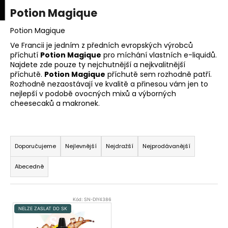
K
upní
Menu
ní
Potion Magique
Přejít
o
na
Zpět
Zpět
k
š
obsah
Potion Magique
í
Ve Francii je jedním z předních evropských výrobců
C
příchutí
Potion Magique
pro míchání vlastních e-liquidů.
k
Najdete zde pouze ty nejchutnější a nejkvalitnější
o
příchutě.
Potion Magique
příchutě sem rozhodně patří.
p
Rozhodně nezaostávají ve kvalitě a přinesou vám jen to
o
nejlepší v podobě ovocných mixů a výborných
cheesecaků a makronek.
t
ř
Ř
e
a
b
Doporučujeme
Nejlevnější
Nejdražší
Nejprodávanější
z
u
Abecedně
e
j
n
e
V
í
t
Kód:
SN-DIY4386
ý
p
NELZE ZASLAT DO SK
e
p
r
n