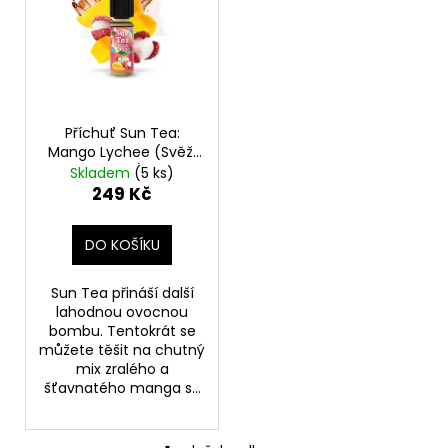
i
o
a
s
d
j
p
u
í
r
k
t
o
t
?
Příchuť Sun Tea:
d
ů
Mango Lychee (Svěží
mango a liči) objem
u
Skladem
(5 ks)
10ml
249 Kč
k
t
HLEDAT
DO KOŠÍKU
ů
Sun Tea přináší další
lahodnou ovocnou
D
bombu. Tentokrát se
o
můžete těšit na chutný
p
mix zralého a
o
šťavnatého manga s...
r
u