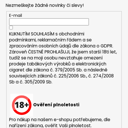
p
Nezmeškejte žádné novinky či slevy!
a
a
j
t
E-mail
í
í
t
KLIKNUTÍM SOUHLASÍM s
obchodními
?
podmínkami,
reklamačním řádem a se
zpracováním osobních údajů dle zákona o
GDPR
.
Zároveň ČESTNĚ PROHLAŠUJI, že jsem starší 18ti let,
tudíž se na moji osobu nevztahuje omezení
prodeje tabákových výrobků a elektronických
HLEDAT
cigaret dle zákona č. 379/2005 Sb. a následně
souvisejících zákonů č. 225/2006 Sb., č. 274/2008
Sb a č. 305/2009 Sb.
D
o
p
Ověření plnoletosti
o
r
Pro nákup na našem e-shopu potřebujeme, dle
u
nařízení zákona, ověřit Vaši plnoletost.