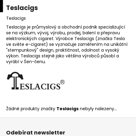
K
upní
Menu
ní
Teslacigs
Přejít
o
na
Zpět
Zpět
k
š
obsah
Teslacigs
í
Teslacigs je průmyslový a obchodní podnik specializující
C
se na výzkum, vývoj, výrobu, prodej, balení a přepravu
k
elektronických cigaret. Výrobce Teslacigs (značka Tesla
o
ve světe e-cigaret) se vyznačuje zaměřením na unikátní
p
"stempunkový" design, praktičnost, odolnost a vysoký
o
výkon. Teslacigs stejně jako většina výrobců působí a
vyrábí v Šen-čenu.
t
ř
e
b
u
j
Žádné produkty značky
Teslacigs
nebyly nalezeny...
e
t
Z
e
á
Odebírat newsletter
n