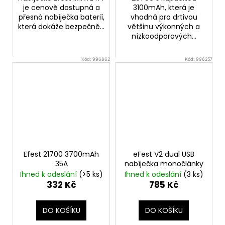
Původně:
je cenově dostupná a
3100mAh, která je
245
přesná nabíječka baterií,
vhodná pro drtivou
Kč
která dokáže bezpečně...
většinu výkonných a
nízkoodporových...
Kód:
996862
Kód:
996257
Efest 21700 3700mAh
eFest V2 dual USB
35A
nabíječka monočlánky
Ihned k odeslání
(>5 ks)
Ihned k odeslání
(3 ks)
332 Kč
785 Kč
DO KOŠÍKU
DO KOŠÍKU