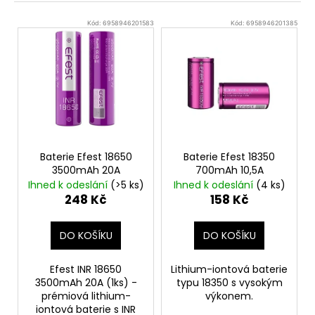
n
a
V
í
Kód:
6958946201583
Kód:
6958946201385
j
ý
p
í
p
r
t
i
o
?
s
d
p
u
r
k
o
t
Baterie Efest 18650
Baterie Efest 18350
HLEDAT
d
ů
3500mAh 20A
700mAh 10,5A
u
Ihned k odeslání
(>5 ks)
Ihned k odeslání
(4 ks)
248 Kč
158 Kč
k
t
D
DO KOŠÍKU
DO KOŠÍKU
o
ů
p
o
Efest INR 18650
Lithium-iontová baterie
3500mAh 20A (1ks) -
typu 18350 s vysokým
r
prémiová lithium-
výkonem.
u
iontová baterie s INR