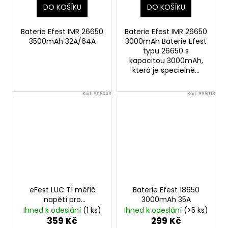
DO KOŠÍKU
DO KOŠÍKU
Baterie Efest IMR 26650
Baterie Efest IMR 26650
3500mAh 32A/64A
3000mAh Baterie Efest
typu 26650 s
kapacitou 3000mAh,
která je specielně...
Kód:
995443
Kód:
995013
eFest LUC T1 měřič
Baterie Efest 18650
napětí pro
3000mAh 35A
monočlánky
Ihned k odeslání
(1 ks)
Ihned k odeslání
(>5 ks)
359 Kč
299 Kč