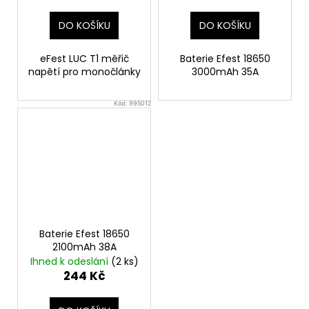
DO KOŠÍKU
DO KOŠÍKU
eFest LUC T1 měřič
Baterie Efest 18650
napětí pro monočlánky
3000mAh 35A
Kód:
995012
Baterie Efest 18650
2100mAh 38A
Ihned k odeslání
(2 ks)
244 Kč