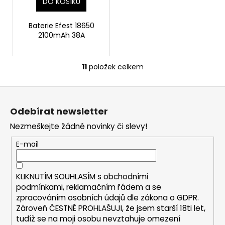
DO KOŠÍKU
Baterie Efest 18650
2100mAh 38A
11
položek celkem
O
v
Z
l
á
á
Odebírat newsletter
d
p
a
Nezmeškejte žádné novinky či slevy!
a
c
t
E-mail
í
í
p
r
KLIKNUTÍM SOUHLASÍM s
obchodními
v
podmínkami,
reklamačním řádem a se
k
zpracováním osobních údajů dle zákona o
GDPR
.
y
Zároveň ČESTNĚ PROHLAŠUJI, že jsem starší 18ti let,
v
tudíž se na moji osobu nevztahuje omezení