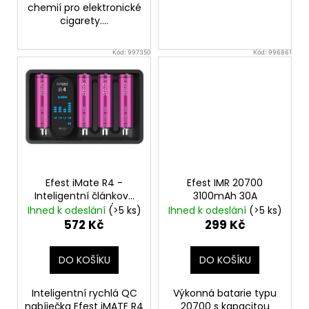
č
chemií pro elektronické
u
cigarety....
j
e
Kód:
997350
Kód:
996861
m
e
ELF
BAR
ELFLIQ
-
SALT
E-
Efest iMate R4 -
Efest IMR 20700
LIQUID
Inteligentní článková
3100mAh 30A
-
nabíječka - AC/USB
Ihned k odeslání
(>5 ks)
Ihned k odeslání
(>5 ks)
STRAWBERRY
KIWI
572 Kč
299 Kč
-
10ML
-
DO KOŠÍKU
DO KOŠÍKU
10MG
185
Inteligentní rychlá QC
Výkonná batarie typu
Kč
nabíječka Efest iMATE R4
20700 s kapacitou