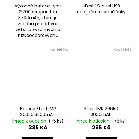
Výkonná batarie typu
eFest V2 dual USB
21700 s kapacitou
nabíječka monočlánky
3700mAh, která je
vhodná pro drtivou
většinu výkonných a
nízkoodporových...
Kód:
995463
Kód:
995462
Baterie Efest IMR
Efest IMR 26650
26650 3500mAh
3000mAh
32A/64A
Ihned k odeslání
(>5 ks)
Ihned k odeslání
(>5 ks)
385 Kč
265 Kč