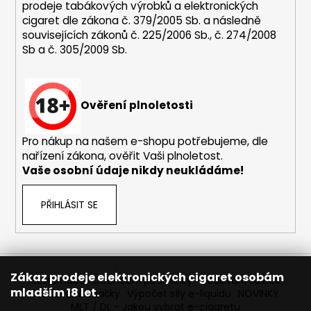
ý
prodeje tabákových výrobků a elektronických
p
cigaret dle zákona č. 379/2005 Sb. a následně
i
souvisejících zákonů č. 225/2006 Sb., č. 274/2008
s
Sb a č. 305/2009 Sb.
u
Ověření plnoletosti
Pro nákup na našem e-shopu potřebujeme, dle
nařízení zákona, ověřit Vaši plnoletost.
Vaše osobní údaje nikdy neukládáme!
PŘIHLÁSIT SE
Zákaz prodeje elektronických cigaret osobám
Reklamace
Obchodní podmínky
Sledování zásilek
mladším 18 let.
Prodávané značky
Výpočet síly e-liquidu
NOVINKY
MLT / DL - Jakou vybrat e-cigaretu