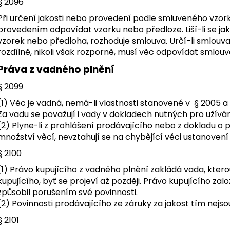
§ 2096
Při určení jakosti nebo provedení podle smluveného vzor
provedením odpovídat vzorku nebo předloze. Liší-li se j
vzorek nebo předloha, rozhoduje smlouva. Určí-li smlouva
rozdílně, nikoli však rozporně, musí věc odpovídat smlouv
Práva z vadného plnění
§ 2099
(1) Věc je vadná, nemá-li vlastnosti stanovené v § 2005 a §
Za vadu se považují i vady v dokladech nutných pro užíván
(2) Plyne-li z prohlášení prodávajícího nebo z dokladu o 
množství věcí, nevztahují se na chybějící věci ustanovení
§ 2100
(1) Právo kupujícího z vadného plnění zakládá vada, kte
kupujícího, byť se projeví až později. Právo kupujícího zalo
způsobil porušením své povinnosti.
(2) Povinnosti prodávajícího ze záruky za jakost tím nejs
§ 2101