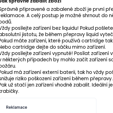
Jak správně zabalit zboží
Správně připravené a zabalené zboží je první př
reklamace. A celý postup je možné shrnout do ně
bodů.
Vždy posílejte zařízení bez liquidu! Pokud pošlet
absolutní jistotu, že během přepravy
liquid
vyteče
Pokud máte zařízení, které používá
cartridge
tak
Nebo cartridge dejte do sáčku mimo zařízení.
Vždy posílejte zařízení vypnuté! Posílat zařízení
v některých případech by mohlo začít zařízení s
požáru.
Pokud má zařízení externí baterii, tak ho vždy p
snižuje riziko poškození zařízení během přepravy.
Pak už stačí jen zařízení vhodně zabalit. Ideální j
krabičky.