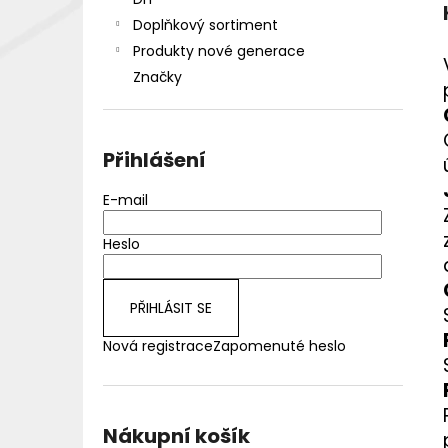
DEKANG DESERT SHIP 10ML 18MG
l
Doplňkový sortiment
155 Kč
Původně:
195 Kč
Produkty nové generace
Značky
Přihlášení
E-mail
Heslo
PŘIHLÁSIT SE
Nová registrace
Zapomenuté heslo
Nákupní košík