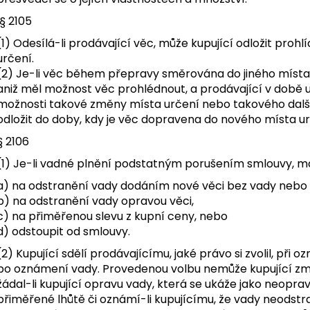
§ 2105
(1) Odesílá-li prodávající věc, může kupující odložit proh
určení.
(2) Je-li věc během přepravy směrována do jiného místa 
aniž měl možnost věc prohlédnout, a prodávající v době 
možnosti takové změny místa určení nebo takového další
odložit do doby, kdy je věc dopravena do nového místa ur
§ 2106
(1) Je-li vadné plnění podstatným porušením smlouvy, má
a) na odstranění vady dodáním nové věci bez vady nebo 
b) na odstranění vady opravou věci,
c) na přiměřenou slevu z kupní ceny, nebo
d) odstoupit od smlouvy.
(2) Kupující sdělí prodávajícímu, jaké právo si zvolil, př
po oznámení vady. Provedenou volbu nemůže kupující změn
žádal-li kupující opravu vady, která se ukáže jako neoprav
přiměřené lhůtě či oznámí-li kupujícímu, že vady neodstr