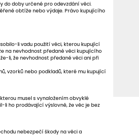
dy do doby určené pro odevzdání věci.
řené obtíže nebo výdaje. Právo kupujícího
bilo-li vadu použití věci, kterou kupující
, že na nevhodnost předané věci kupujícího
áže-li, že nevhodnost předané věci ani při
hů, vzorků nebo podkladů, které mu kupující
, kterou musel s vynaložením obvyklé
il-li ho prodávající výslovně, že věc je bez
řechodu nebezpečí škody na věci a