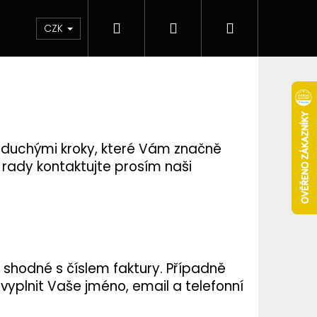
Hledat
Přihlášení
Nákupní
 & novinky
Elektronické cigarety
Elektro
CZK
košík
oduchými kroky, které Vám značně
 rady kontaktujte prosím naši
e shodné s číslem faktury. Případně
Následující
 vyplnit Vaše jméno, email a telefonní