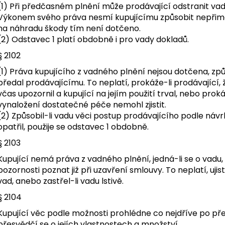
(1) Při předčasném plnění může prodávající odstranit va
Výkonem svého práva nesmí kupujícímu způsobit nepřimě
na náhradu škody tím není dotčeno.
(2) Odstavec 1 platí obdobně i pro vady dokladů.
§ 2102
(1) Práva kupujícího z vadného plnění nejsou dotčena, způso
předal prodávajícímu. To neplatí, prokáže-li prodávající
včas upozornil a kupující na jejím použití trval, nebo prok
vynaložení dostatečné péče nemohl zjistit.
(2) Způsobil-li vadu věci postup prodávajícího podle návr
opatřil, použije se odstavec 1 obdobně.
§ 2103
Kupující nemá práva z vadného plnění, jedná-li se o vadu
pozornosti poznat již při uzavření smlouvy. To neplatí, ujist
vad, anebo zastřel-li vadu lstivě.
§ 2104
Kupující věc podle možnosti prohlédne co nejdříve po p
přesvědčí se o jejích vlastnostech a množství.