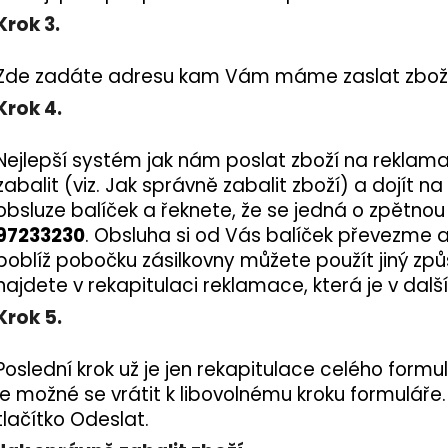
Krok 3.
Zde zadáte adresu kam Vám máme zaslat zboží
Krok 4.
Nejlepší systém jak nám poslat zboží na reklamaci
zabalit (viz. Jak správně zabalit zboží) a dojít n
obsluze balíček a řeknete, že se jedná o zpětnou 
97233230
. Obsluha si od Vás balíček převezme 
poblíž pobočku zásilkovny můžete použít jiný zp
najdete v rekapitulaci reklamace, která je v dalš
Krok 5.
Poslední krok už je jen rekapitulace celého formu
je možné se vrátit k libovolnému kroku formuláře.
tlačítko Odeslat.