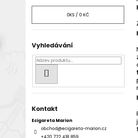
0
KS /
0 KČ
Vyhledávání
HLEDAT
Kontakt
Ecigareta Marion
obchod
@
ecigareta-marion.cz
+420 722 418 859