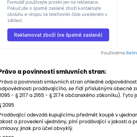
Používáme
Reti
Právo a povinnosti smluvních stran:
Práva a povinnosti smluvních stran ohledně odpovědnosti
odpovědnosti prodávajícího, se řídí příslušnými obecně
2095 - § 2117 a 2165 - § 2174 občanského zákoníku). Tyto 
§ 2095
Prodávající odevzdá kupujícímu předmět koupě v ujednané
jakost a provedení ujednány, plní prodávající v jakosti a
smlouvy; jinak pro účel obvyklý.