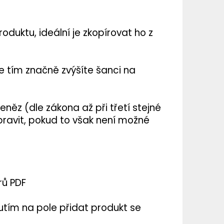
TER IMPERIA 5X10ML
duktu, ideální je zkopírovat ho z
č
e tím značně zvýšíte šanci na
eněz (dle zákona až při třetí stejné
pravit, pokud to však není možné
rů PDF
nutím na pole přidat produkt se