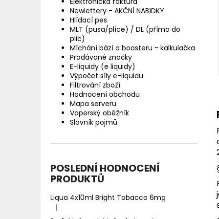
Elektronická faktura
Newlettery - AKČNÍ NABíDKY
Hlídací pes
MLT (pusa/plíce) / DL (přímo do
plic)
Míchání bází a boosteru - kalkulačka
Prodávané značky
E-liquidy (e liquidy)
Výpočet síly e-liquidu
Filtrování zboží
Hodnocení obchodu
Mapa serveru
Vaperský oběžník
Slovník pojmů
POSLEDNÍ HODNOCENÍ
PRODUKTŮ
Liqua 4x10ml Bright Tobacco 6mg
|
Hodnocení produktu je 5 z 5 hvězdiček.