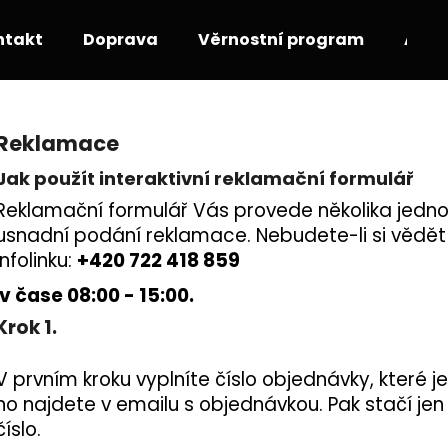
ntakt
Doprava
Věrnostní program
Akce
Co potřebujete najít?
Reklamace
Jak použít interaktivní reklamační formulář
HLEDAT
Reklamační formulář Vás provede několika jedn
usnadní podání reklamace. Nebudete-li si vědět
infolinku:
+420 722 418 859
Doporučujeme
v čase 08:00 - 15:00.
Krok 1.
V prvním kroku vyplníte číslo objednávky, které j
ho najdete v emailu s objednávkou. Pak stačí jen
číslo.