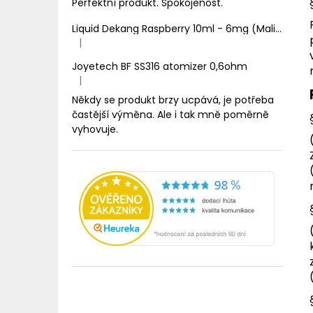
Perfektní produkt. Spokojenost.
Liquid Dekang Raspberry 10ml - 6mg (Malina)
|
Hodnocení produktu je 1 z 5 hvězdiček.
Joyetech BF SS316 atomizer 0,6ohm
|
Hodnocení produktu je 5 z 5 hvězdiček.
Někdy se produkt brzy ucpává, je potřeba
častější výměna. Ale i tak mně poměrně
vyhovuje.