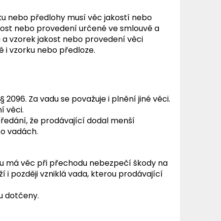
ku nebo předlohy musí věc jakostí nebo
akost nebo provedení určené ve smlouvě a
 a vzorek jakost nebo provedení věci
ě i vzorku nebo předloze.
 2096. Za vadu se považuje i plnění jiné věci.
í věci.
předání, že prodávající dodal menší
 o vadách.
rou má věc při přechodu nebezpečí škody na
ží i později vzniklá vada, kterou prodávající
ou dotčeny.