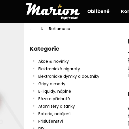
K
Přejít
na
o
Oblíbené
Ko
obsah
Zpět
Zpět
š
do
do
í
Domů
Reklamace
k
obchodu
obchodu
P
o
Kategorie
Přeskočit
s
kategorie
t
Akce & novinky
r
Elektronické cigarety
a
Elektronické dýmky a doutníky
n
Gripy a mody
n
E-liquidy, náplně
í
Báze a příchutě
p
Atomizéry a tanky
a
Baterie, nabíjení
n
Příslušenství
e
DIY