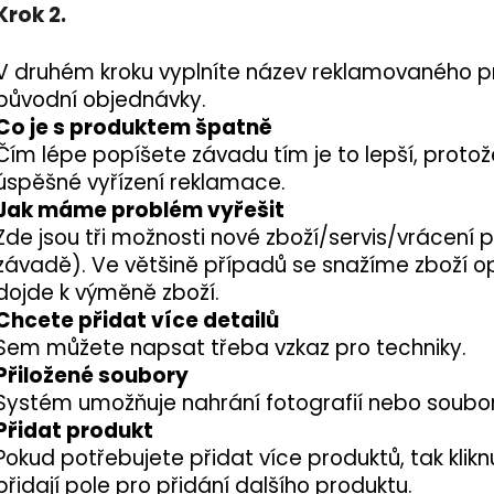
DEKANG DESERT SHIP 10ML 11MG
BÁZE FIFTY BOOS
Krok 2.
20MG
149 Kč
Původně:
195 Kč
602 Kč
V druhém kroku vyplníte název reklamovaného pro
Původně:
649 K
původní objednávky.
Co je s produktem špatně
Čím lépe popíšete závadu tím je to lepší, protož
úspěšné vyřízení reklamace.
Jak máme problém vyřešit
Zde jsou tři možnosti nové zboží/servis/vrácení p
závadě). Ve většině případů se snažíme zboží o
dojde k výměně zboží.
Chcete přidat více detailů
Sem můžete napsat třeba vzkaz pro techniky.
Přiložené soubory
Systém umožňuje nahrání fotografií nebo soubo
Přidat produkt
Pokud potřebujete přidat více produktů, tak klik
přidají pole pro přidání dalšího produktu.