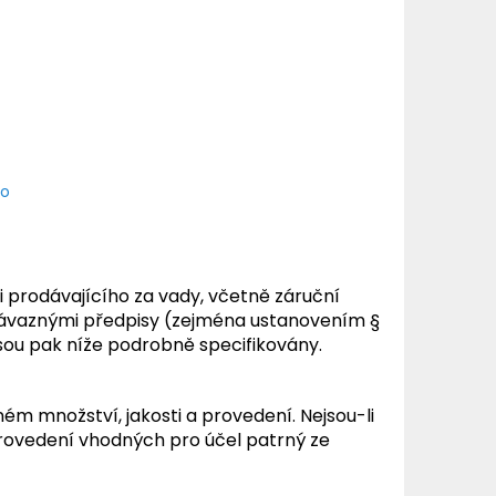
no
 prodávajícího za vady, včetně záruční
 závaznými předpisy (zejména ustanovením §
jsou pak níže podrobně specifikovány.
m množství, jakosti a provedení. Nejsou-li
 provedení vhodných pro účel patrný ze