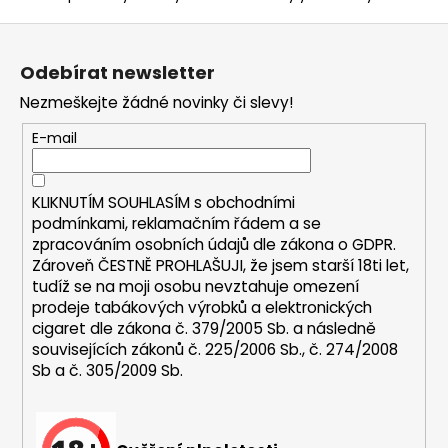
a
Z
j
á
Odebírat newsletter
í
p
t
Nezmeškejte žádné novinky či slevy!
a
?
t
E-mail
í
KLIKNUTÍM SOUHLASÍM s
obchodními
podmínkami,
reklamačním řádem a se
HLEDAT
zpracováním osobních údajů dle zákona o
GDPR
.
Zároveň ČESTNĚ PROHLAŠUJI, že jsem starší 18ti let,
tudíž se na moji osobu nevztahuje omezení
prodeje tabákových výrobků a elektronických
D
cigaret dle zákona č. 379/2005 Sb. a následně
o
souvisejících zákonů č. 225/2006 Sb., č. 274/2008
p
Sb a č. 305/2009 Sb.
o
r
u