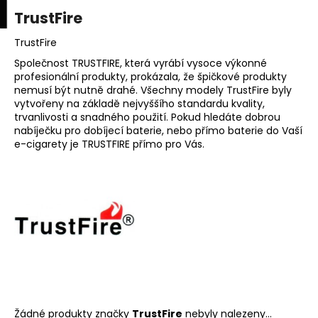
K
upní
Menu
ní
TrustFire
Přejít
o
na
Zpět
Zpět
k
š
obsah
TrustFire
í
Společnost TRUSTFIRE, která vyrábí vysoce výkonné
C
profesionální produkty, prokázala, že špičkové produkty
k
nemusí být nutně drahé. Všechny modely TrustFire byly
o
vytvořeny na základě nejvyššího standardu kvality,
p
trvanlivosti a snadného použití. Pokud hledáte dobrou
o
nabíječku pro dobíjecí baterie, nebo přímo baterie do Vaší
e-cigarety je TRUSTFIRE přímo pro Vás.
t
ř
e
b
u
j
e
t
e
n
Žádné produkty značky
TrustFire
nebyly nalezeny...