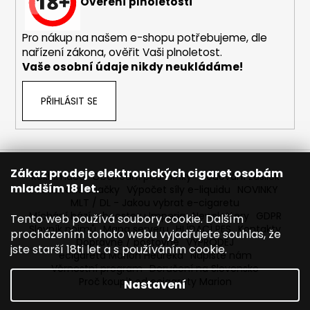
č
Ověření plnoletosti
u
j
Pro nákup na našem e-shopu potřebujeme, dle
e
nařízení zákona, ověřit Vaši plnoletost.
m
Vaše osobní údaje nikdy neukládáme!
e
PŘIHLÁSIT SE
JOYETECH
BF
SS316
ATOMIZER
0,6OHM
Zákaz prodeje elektronických cigaret osobám
Reklamace
Obchodní podmínky
Sledování zásilek
45
mladším 18 let.
Prodávané značky
Výpočet síly e-liquidu
NOVINKY
Kč
MLT / DL - Jakou vybrat e-cigaretu
Míchání bází a boosteru Imperia
Newslettery
GDPR
Tento web používá soubory cookie. Dalším
Slovník pojmů
Mapa serveru
HLÍDACÍ PES
Kontakty
procházením tohoto webu vyjadřujete souhlas, že
Dopravné / poštovné
VÝPRODEJ
jste starší 18ti let a s používáním cookie.
ecigareta Marion Heureka
Napište nám
Věrnostní program
Doručení na Slovensko
Proč koupit od ecigarety Marion
Nastavení