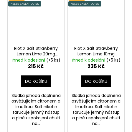
NELZE ZASLAT DO SK
NELZE ZASLAT DO SK
Riot X Salt Strawberry
Riot X Salt Strawberry
Lemon Lime 20mg
Lemon Lime 10mg
Jahoda, citron a
Jahoda, citron a
Ihned k odeslání
(>5 ks)
Ihned k odeslání
(>5 ks)
limetka
limetka
215 Kč
235 Kč
DO KOŠÍKU
DO KOŠÍKU
Sladká jahoda doplněná
Sladká jahoda doplněná
osvěžujícím citronem a
osvěžujícím citronem a
limetkou. Salt nikotin
limetkou. Salt nikotin
zaručuje jemný nástup
zaručuje jemný nástup
a plné uspokojení chuti
a plné uspokojení chuti
na...
na...