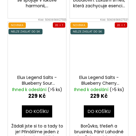
se spojuje v lákavé
bobulovin. Luxusní směs,
harmonii,...
která zachycuje esenci...
Kód:
5060656827555
Kód:
5060656827531
NOVINKA
20 + 1
NOVINKA
20 + 1
NELZE ZASLAT DO SK
NELZE ZASLAT DO SK
Elux Legend Salts -
Elux Legend Salts -
Blueberry Sour
Blueberry Cherry
Raspberry - 10mg
Cranberry - 10mg
Ihned k odeslání
(>5 ks)
Ihned k odeslání
(>5 ks)
229 Kč
229 Kč
DO KOŠÍKU
DO KOŠÍKU
Žádali jste si to a tady to
Borůvka, třešeň a
je! Přinášíme jeden z
brusinka, Páni! Lahodné