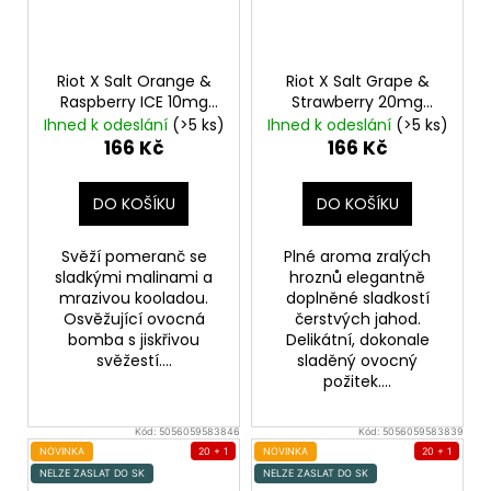
Riot X Salt Orange &
Riot X Salt Grape &
Raspberry ICE 10mg
Strawberry 20mg
Ledový pomeranč a
Hroznové víno a
Ihned k odeslání
(>5 ks)
Ihned k odeslání
(>5 ks)
malina
jahoda
166 Kč
166 Kč
DO KOŠÍKU
DO KOŠÍKU
Svěží pomeranč se
Plné aroma zralých
sladkými malinami a
hroznů elegantně
mrazivou kooladou.
doplněné sladkostí
Osvěžující ovocná
čerstvých jahod.
bomba s jiskřivou
Delikátní, dokonale
svěžestí....
sladěný ovocný
požitek....
Kód:
5056059583846
Kód:
5056059583839
NOVINKA
20 + 1
NOVINKA
20 + 1
NELZE ZASLAT DO SK
NELZE ZASLAT DO SK