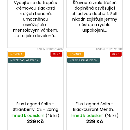
Vydejte se do tropů s
Šťavnatá zralá třešeň
krémovou sladkostí
doplněná osvěžující
zralých banánů,
chladivou dochutí. Salt
umocněnou
nikotin zajišťuje jemný
osvěžujícím
nástup a rychlé
mentolovým vánkem.
uspokojení...
Je to jako dovolená...
Kód:
5061026754297
Kód:
5061026751609
NOVINKA
20 + 1
NOVINKA
20 + 1
NELZE ZASLAT DO SK
NELZE ZASLAT DO SK
Elux Legend Salts -
Elux Legend Salts -
Strawberry ICE - 20mg
Blackcurrant Menthol
- 20mg
Ihned k odeslání
(>5 ks)
Ihned k odeslání
(>5 ks)
229 Kč
229 Kč