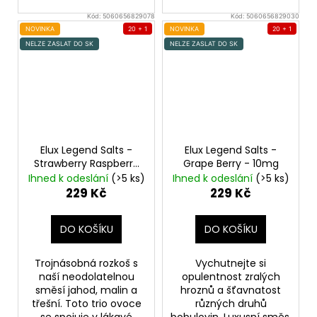
Kód:
5060656829078
Kód:
5060656829030
NOVINKA
20 + 1
NOVINKA
20 + 1
NELZE ZASLAT DO SK
NELZE ZASLAT DO SK
Elux Legend Salts -
Elux Legend Salts -
Strawberry Raspberry
Grape Berry - 10mg
Cherry - 10mg
Ihned k odeslání
(>5 ks)
Ihned k odeslání
(>5 ks)
229 Kč
229 Kč
DO KOŠÍKU
DO KOŠÍKU
Trojnásobná rozkoš s
Vychutnejte si
naší neodolatelnou
opulentnost zralých
směsí jahod, malin a
hroznů a šťavnatost
třešní. Toto trio ovoce
různých druhů