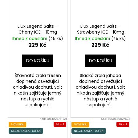
Elux Legend Salts -
Elux Legend Salts -
Cherry ICE - 10mg
Strawberry ICE - 10mg
Ihned k odeslání
(>5 ks)
Ihned k odeslání
(>5 ks)
229 Kč
229 Kč
DO KOŠÍKU
DO KOŠÍKU
Šťavnatá zralá třešeň
Sladká zralá jahoda
doplněná osvěžující
doplněná osvěžující
chladivou dochutí. Salt
chladivou dochutí. Salt
nikotin zajišťuje jemný
nikotin zajišťuje jemný
nástup a rychlé
nástup a rychlé
uspokojení...
uspokojení...
Kód:
5061026751524
Kód:
5060656827678
NOVINKA
20 + 1
NOVINKA
20 + 1
NELZE ZASLAT DO SK
NELZE ZASLAT DO SK