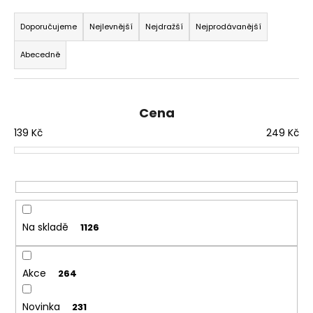
Ř
a
a
Doporučujeme
Nejlevnější
Nejdražší
Nejprodávanější
j
z
í
Abecedně
e
t
n
?
í
Cena
p
139
Kč
249
Kč
r
o
HLEDAT
d
u
k
D
t
Na skladě
1126
o
ů
p
o
Akce
264
r
u
Novinka
231