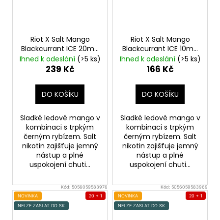
Riot X Salt Mango
Riot X Salt Mango
Blackcurrant ICE 20mg
Blackcurrant ICE 10mg
Ledové mango a
Ledové mango a
Ihned k odeslání
(>5 ks)
Ihned k odeslání
(>5 ks)
černý rybíz
černý rybíz
239 Kč
166 Kč
DO KOŠÍKU
DO KOŠÍKU
Sladké ledové mango v
Sladké ledové mango v
kombinaci s trpkým
kombinaci s trpkým
černým rybízem. Salt
černým rybízem. Salt
nikotin zajišťuje jemný
nikotin zajišťuje jemný
nástup a plné
nástup a plné
uspokojení chuti...
uspokojení chuti...
Kód:
5056059583976
Kód:
5056059583969
NOVINKA
20 + 1
NOVINKA
20 + 1
NELZE ZASLAT DO SK
NELZE ZASLAT DO SK