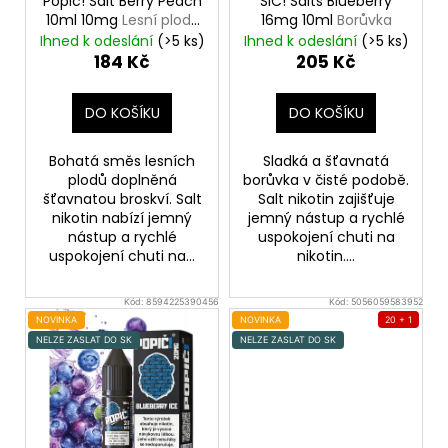
Popic! Salt Berry Peach
SIC! Salts Blueberry
d
10ml 10mg
Lesní plody
16mg 10ml
Borůvka
s broskví
u
Ihned k odeslání
(>5 ks)
Ihned k odeslání
(>5 ks)
184 Kč
205 Kč
k
t
DO KOŠÍKU
DO KOŠÍKU
ů
Bohatá směs lesních
Sladká a šťavnatá
plodů doplněná
borůvka v čisté podobě.
šťavnatou broskví. Salt
Salt nikotin zajišťuje
nikotin nabízí jemný
jemný nástup a rychlé
nástup a rychlé
uspokojení chuti na
uspokojení chuti na...
nikotin....
Kód:
8594225390456
Kód:
5056059583952
NOVINKA
NOVINKA
20 + 1
NELZE ZASLAT DO SK
NELZE ZASLAT DO SK