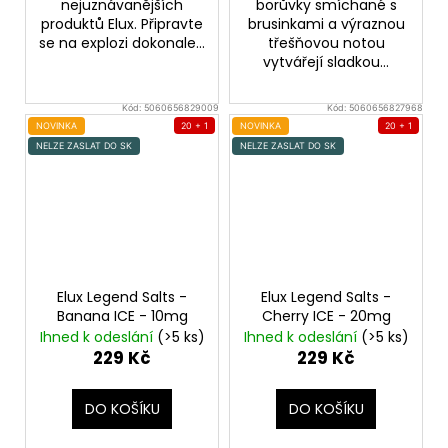
nejuznávanějších
borůvky smíchané s
produktů Elux. Připravte
brusinkami a výraznou
se na explozi dokonale...
třešňovou notou
vytvářejí sladkou...
Kód:
5060656829009
Kód:
5060656827968
NOVINKA
20 + 1
NOVINKA
20 + 1
NELZE ZASLAT DO SK
NELZE ZASLAT DO SK
Elux Legend Salts -
Elux Legend Salts -
Banana ICE - 10mg
Cherry ICE - 20mg
Ihned k odeslání
(>5 ks)
Ihned k odeslání
(>5 ks)
229 Kč
229 Kč
DO KOŠÍKU
DO KOŠÍKU