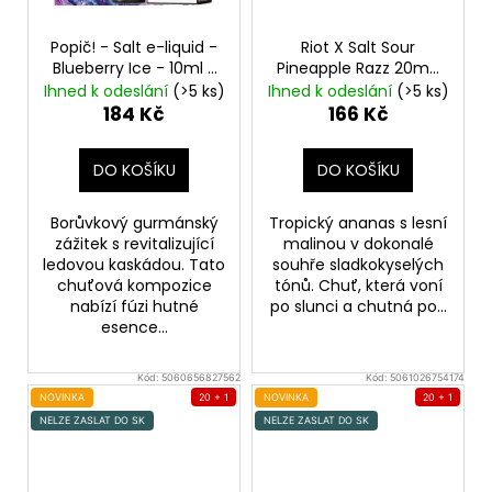
Popič! - Salt e-liquid -
Riot X Salt Sour
Blueberry Ice - 10ml -
Pineapple Razz 20mg
20mg
Ledová borůvka
Ananas a nakyslá
Ihned k odeslání
(>5 ks)
Ihned k odeslání
(>5 ks)
malina
184 Kč
166 Kč
DO KOŠÍKU
DO KOŠÍKU
Borůvkový gurmánský
Tropický ananas s lesní
zážitek s revitalizující
malinou v dokonalé
ledovou kaskádou. Tato
souhře sladkokyselých
chuťová kompozice
tónů. Chuť, která voní
nabízí fúzi hutné
po slunci a chutná po...
esence...
Kód:
5060656827562
Kód:
5061026754174
NOVINKA
20 + 1
NOVINKA
20 + 1
NELZE ZASLAT DO SK
NELZE ZASLAT DO SK