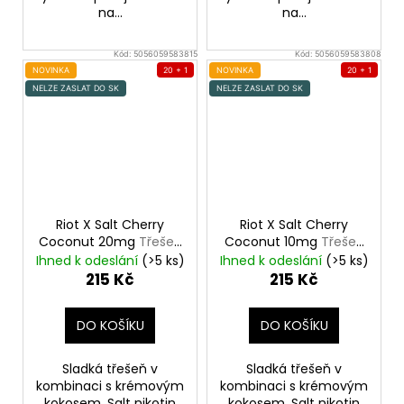
na...
na...
Kód:
5056059583815
Kód:
5056059583808
NOVINKA
20 + 1
NOVINKA
20 + 1
NELZE ZASLAT DO SK
NELZE ZASLAT DO SK
Riot X Salt Cherry
Riot X Salt Cherry
Coconut 20mg
Třešeň
Coconut 10mg
Třešeň
a kokos
a kokos
Ihned k odeslání
(>5 ks)
Ihned k odeslání
(>5 ks)
215 Kč
215 Kč
DO KOŠÍKU
DO KOŠÍKU
Sladká třešeň v
Sladká třešeň v
kombinaci s krémovým
kombinaci s krémovým
kokosem. Salt nikotin
kokosem. Salt nikotin