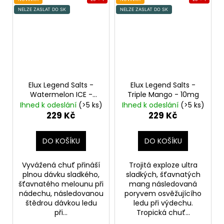
NELZE ZASLAT DO SK
NELZE ZASLAT DO SK
Elux Legend Salts -
Elux Legend Salts -
Watermelon ICE -
Triple Mango - 10mg
10mg
Ihned k odeslání
(>5 ks)
Ihned k odeslání
(>5 ks)
229 Kč
229 Kč
DO KOŠÍKU
DO KOŠÍKU
Vyvážená chuť přináší
Trojitá exploze ultra
plnou dávku sladkého,
sladkých, šťavnatých
šťavnatého melounu při
mang následovaná
nádechu, následovanou
poryvem osvěžujícího
štědrou dávkou ledu
ledu při výdechu.
při...
Tropická chuť...