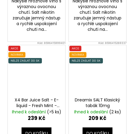
Nakyslé hroznové víno s
Nakyslé hroznové víno s
výraznou ovocnou
výraznou ovocnou
chutí. Salt nikotin
chutí. Salt nikotin
zaručuje jemný nástup
zaručuje jemný nástup
a rychlé uspokojení
a rychlé uspokojení
chuti na...
chuti na...
Kód:
8596415999401
Kód:
8596415269337
AKCE
AKCE
NOVINKA
NOVINKA
NELZE ZASLAT DO SK
NELZE ZASLAT DO SK
X4 Bar Juice Salt - E-
Dreamix SALT Klasický
liquid - Fresh Mint -
tabák 10mg
20mg
Čerstvá máta
Ihned k odeslání
(>5 ks)
Ihned k odeslání
(2 ks)
239 Kč
209 Kč
DO KOŠÍKU
DO KOŠÍKU