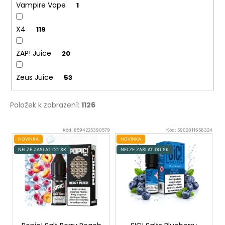
Vampire Vape
1
X4
119
ZAP! Juice
20
Zeus Juice
53
Položek k zobrazení:
1126
V
Kód:
8594225390579
Kód:
5902811658324
ý
NOVINKA
NOVINKA
NELZE ZASLAT DO SK
NELZE ZASLAT DO SK
p
i
s
p
r
o