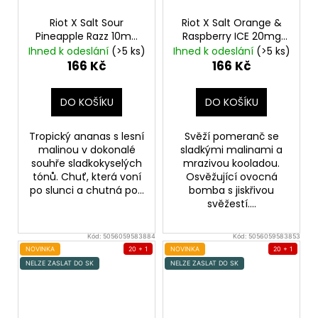
Riot X Salt Sour
Riot X Salt Orange &
Pineapple Razz 10mg
Raspberry ICE 20mg
Ananas a nakyslá
Ledový pomeranč a
Ihned k odeslání
(>5 ks)
Ihned k odeslání
(>5 ks)
malina
malina
166 Kč
166 Kč
DO KOŠÍKU
DO KOŠÍKU
Tropický ananas s lesní
Svěží pomeranč se
malinou v dokonalé
sladkými malinami a
souhře sladkokyselých
mrazivou kooladou.
tónů. Chuť, která voní
Osvěžující ovocná
po slunci a chutná po...
bomba s jiskřivou
svěžestí....
Kód:
5056059583884
Kód:
5056059583853
NOVINKA
20 + 1
NOVINKA
20 + 1
NELZE ZASLAT DO SK
NELZE ZASLAT DO SK