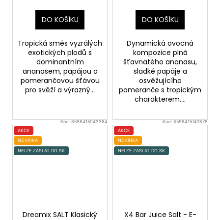
DO KOŠÍKU
DO KOŠÍKU
Tropická směs vyzrálých
Dynamická ovocná
exotických plodů s
kompozice plná
dominantním
šťavnatého ananasu,
ananasem, papájou a
sladké papáje a
pomerančovou šťávou
osvěžujícího
pro svěží a výrazný...
pomeranče s tropickým
charakterem....
Kód:
8596415043364
Kód:
8596415742878
AKCE
AKCE
NOVINKA
NOVINKA
NELZE ZASLAT DO SK
NELZE ZASLAT DO SK
Dreamix SALT Klasický
X4 Bar Juice Salt - E-