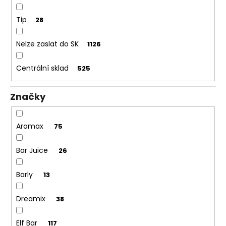
č
u
Tip
28
j
e
Nelze zaslat do SK
m
1126
e
Centrální sklad
525
DEKANG
DESERT
Značky
SHIP
10ML
18MG
Aramax
75
155
Kč
Bar Juice
26
Původně:
195
Kč
Barly
13
Dreamix
38
Elf Bar
117