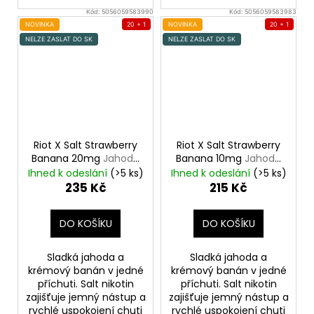
Kód:
5056059583990
Kód:
5056059583983
NOVINKA
20 + 1
NOVINKA
20 + 1
NELZE ZASLAT DO SK
NELZE ZASLAT DO SK
Riot X Salt Strawberry
Riot X Salt Strawberry
Banana 20mg
Jahoda
Banana 10mg
Jahoda
a banán
a banán
Ihned k odeslání
(>5 ks)
Ihned k odeslání
(>5 ks)
235 Kč
215 Kč
DO KOŠÍKU
DO KOŠÍKU
Sladká jahoda a
Sladká jahoda a
krémový banán v jedné
krémový banán v jedné
příchuti. Salt nikotin
příchuti. Salt nikotin
zajišťuje jemný nástup a
zajišťuje jemný nástup a
rychlé uspokojení chuti
rychlé uspokojení chuti