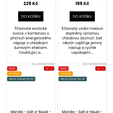
meloun
229 Kč
199 Kč
DO KOŠÍKU
DO KOŠÍKU
Šťavnaté exotické
Šťavnatý vodní meloun
ovoce v kombinaci s
doplněný výraznou
příchutí energetického
chladivou dochutí. Salt
nápoje a chladivým
nikotin zajišťuje jemný
šumivým efektem.
nástup a rychlé
Osvěžující a...
uspokojení....
Kód:
4895261305461
Kód:
4895261305546
AKCE
20 + 1
AKCE
20 + 1
NOVINKA
NOVINKA
NELZE ZASLAT DO SK
NELZE ZASLAT DO SK
Maryliq - Salt e-liquid -
Maryliq - Salt e-liquid -