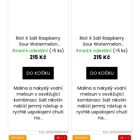
Riot X Salt Raspberry
Riot X Salt Raspberry
Sour Watermelon
Sour Watermelon
20mg
Malina a vodní
10mg
Malina a vodní
Ihned k odeslání
(>5 ks)
Ihned k odeslání
(>5 ks)
meloun
meloun
215 Kč
215 Kč
DO KOŠÍKU
DO KOŠÍKU
Malina a nakyslý vodní
Malina a nakyslý vodní
meloun v osvěžující
meloun v osvěžující
kombinaci. Salt nikotin
kombinaci. Salt nikotin
nabízí jemný nástup a
nabízí jemný nástup a
rychlé uspokojení chuti
rychlé uspokojení chuti
na...
na...
Kód:
5056059583914
Kód:
5056059583907
NOVINKA
20 + 1
NOVINKA
20 + 1