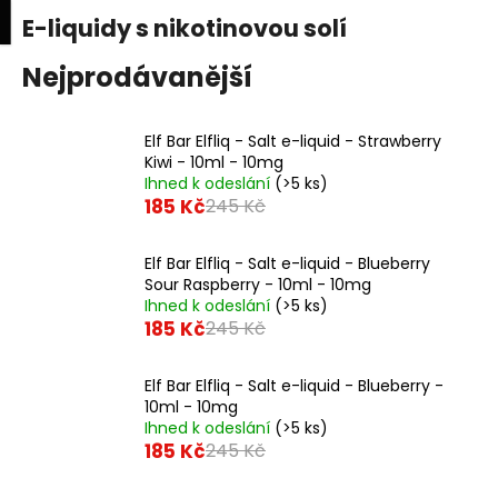
K
upní
Menu
ní
E-liquidy s nikotinovou solí
Přejít
o
na
Zpět
Zpět
k
š
obsah
Nejprodávanější
í
C
k
Elf Bar Elfliq - Salt e-liquid - Strawberry
o
Kiwi - 10ml - 10mg
p
Ihned k odeslání
(>5 ks)
o
185 Kč
245 Kč
t
ř
Elf Bar Elfliq - Salt e-liquid - Blueberry
Sour Raspberry - 10ml - 10mg
e
Ihned k odeslání
(>5 ks)
b
185 Kč
245 Kč
u
j
Elf Bar Elfliq - Salt e-liquid - Blueberry -
e
10ml - 10mg
Ihned k odeslání
(>5 ks)
t
185 Kč
245 Kč
e
n