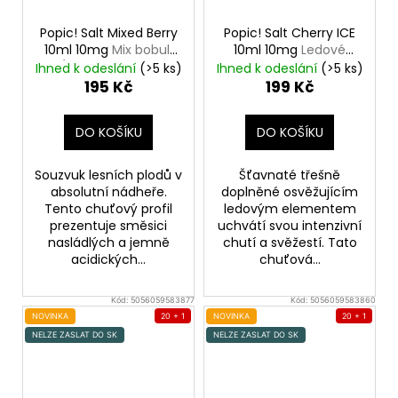
Popic! Salt Mixed Berry
Popic! Salt Cherry ICE
10ml 10mg
Mix bobulí
10ml 10mg
Ledové
(jahoda, Malina,
třešně
Ihned k odeslání
(>5 ks)
Ihned k odeslání
(>5 ks)
Borůvka)
195 Kč
199 Kč
DO KOŠÍKU
DO KOŠÍKU
Souzvuk lesních plodů v
Šťavnaté třešně
absolutní nádheře.
doplněné osvěžujícím
Tento chuťový profil
ledovým elementem
prezentuje směsici
uchvátí svou intenzivní
nasládlých a jemně
chutí a svěžestí. Tato
acidických...
chuťová...
Kód:
5056059583877
Kód:
5056059583860
NOVINKA
20 + 1
NOVINKA
20 + 1
NELZE ZASLAT DO SK
NELZE ZASLAT DO SK