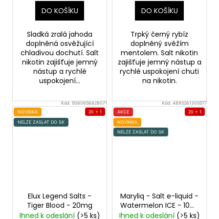
DO KOŠÍKU
DO KOŠÍKU
Sladká zralá jahoda
Trpký černý rybíz
doplněná osvěžující
doplněný svěžím
chladivou dochutí. Salt
mentolem. Salt nikotin
nikotin zajišťuje jemný
zajišťuje jemný nástup a
nástup a rychlé
rychlé uspokojení chuti
uspokojení...
na nikotin.
Kód:
5060656828071
Kód:
4895261305577
NOVINKA
20 + 1
AKCE
20 + 1
NELZE ZASLAT DO SK
NOVINKA
NELZE ZASLAT DO SK
Elux Legend Salts -
Maryliq - Salt e-liquid -
Tiger Blood - 20mg
Watermelon ICE - 10ml
- 20mg
Ledový
Ihned k odeslání
(>5 ks)
Ihned k odeslání
(>5 ks)