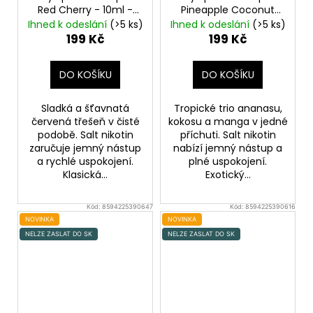
Red Cherry - 10ml -
Pineapple Coconut
20mg
Třešeň
Melon - 10ml - 20mg
Ihned k odeslání
(>5 ks)
Ihned k odeslání
(>5 ks)
Ananas, Kokos, Vodní
199 Kč
199 Kč
meloun
DO KOŠÍKU
DO KOŠÍKU
Sladká a šťavnatá
Tropické trio ananasu,
červená třešeň v čisté
kokosu a manga v jedné
podobě. Salt nikotin
příchuti. Salt nikotin
zaručuje jemný nástup
nabízí jemný nástup a
a rychlé uspokojení.
plné uspokojení.
Klasická...
Exotický...
Kód:
8594225390647
Kód:
8594225390616
NOVINKA
NOVINKA
NELZE ZASLAT DO SK
NELZE ZASLAT DO SK