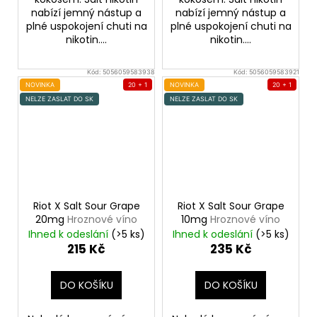
nabízí jemný nástup a
nabízí jemný nástup a
plné uspokojení chuti na
plné uspokojení chuti na
nikotin....
nikotin....
Kód:
5056059583938
Kód:
5056059583921
NOVINKA
20 + 1
NOVINKA
20 + 1
NELZE ZASLAT DO SK
NELZE ZASLAT DO SK
Riot X Salt Sour Grape
Riot X Salt Sour Grape
20mg
Hroznové víno
10mg
Hroznové víno
Ihned k odeslání
(>5 ks)
Ihned k odeslání
(>5 ks)
215 Kč
235 Kč
DO KOŠÍKU
DO KOŠÍKU