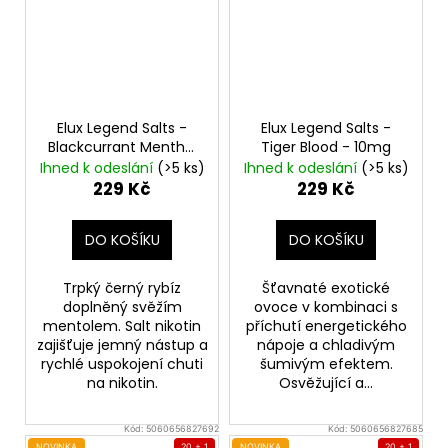
Elux Legend Salts -
Elux Legend Salts -
Blackcurrant Menthol
Tiger Blood - 10mg
- 10mg
Ihned k odeslání
(>5 ks)
Ihned k odeslání
(>5 ks)
229 Kč
229 Kč
DO KOŠÍKU
DO KOŠÍKU
Trpký černý rybíz
Šťavnaté exotické
doplněný svěžím
ovoce v kombinaci s
mentolem. Salt nikotin
příchutí energetického
zajišťuje jemný nástup a
nápoje a chladivým
rychlé uspokojení chuti
šumivým efektem.
na nikotin.
Osvěžující a...
Kód:
5060656827692
Kód:
5060656827685
NOVINKA
20 + 1
NOVINKA
20 + 1