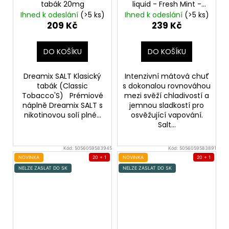
tabák 20mg
liquid - Fresh Mint -
10mg
Čerstvá máta
Ihned k odeslání
(>5 ks)
Ihned k odeslání
(>5 ks)
209 Kč
239 Kč
DO KOŠÍKU
DO KOŠÍKU
Dreamix SALT Klasický
Intenzivní mátová chuť
tabák (Classic
s dokonalou rovnováhou
Tobacco'S) Prémiové
mezi svěží chladivostí a
náplně Dreamix SALT s
jemnou sladkostí pro
nikotinovou solí plné...
osvěžující vapování.
Salt...
Kód:
5056059583945
Kód:
5056059583891
NOVINKA
20 + 1
NOVINKA
20 + 1
NELZE ZASLAT DO SK
NELZE ZASLAT DO SK