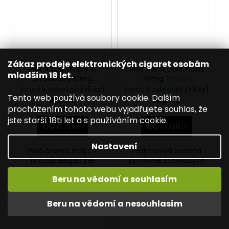
Zákaz prodeje elektronických cigaret osobám
Riot X Salt Grape &
Riot X Salt Dark Fruits
mladším 18 let.
Strawberry 10mg
20mg
Tmavá
Hroznové víno a
bobulovitá směs
Ihned k odeslání
(>5 ks)
Ihned k odeslání
(>5 ks)
Tento web používá soubory cookie. Dalším
jahoda
166 Kč
166 Kč
procházením tohoto webu vyjadřujete souhlas, že
jste starší 18ti let a s používáním cookie.
DO KOŠÍKU
DO KOŠÍKU
Nastavení
Plné aroma zralých
Podmanivá ovocná
hroznů elegantně
symfonie šťavnatých
doplněné sladkostí
borůvek, exotického
Beru na vědomí a souhlasím
čerstvých jahod.
acai a výrazného
Delikátní, dokonale
černého rybízu. Hluboká
sladěný ovocný
chuť s jemnou...
Beru na vědomí a nesouhlasím
požitek....