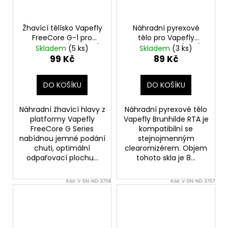
Žhavící tělísko Vapefly
Náhradní pyrexové
FreeCore G-1 pro
tělo pro Vapefly
Galaxies Air (0,8ohm)
Brunhilde RTA (8ml)
Skladem
(5 ks)
Skladem
(3 ks)
(1ks)
99 Kč
89 Kč
DO KOŠÍKU
DO KOŠÍKU
Náhradní žhavící hlavy z
Náhradní pyrexové tělo
platformy Vapefly
Vapefly Brunhilde RTA je
FreeCore G Series
kompatibilní se
nabídnou jemné podání
stejnojmenným
chuti, optimální
clearomizérem. Objem
odpařovací plochu...
tohoto skla je 8...
Kód:
V-SN-ND-3708
Kód:
V-SN-ND-3707