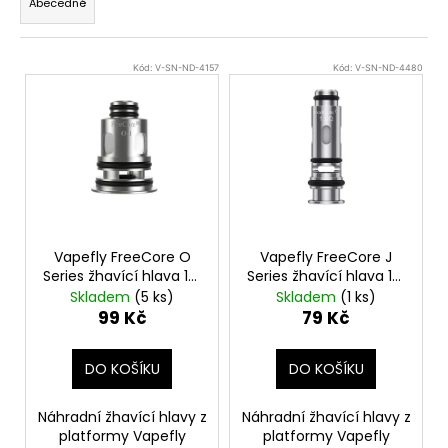
Abecedně
e
a
n
j
V
í
í
Kód:
V-SN-ND-4157
Kód:
V-SN-ND-4480
ý
p
t
p
r
?
i
o
s
d
p
u
r
k
HLEDAT
o
t
Vapefly FreeCore O
Vapefly FreeCore J
d
ů
Series žhavící hlava 1ks
Series žhavící hlava 1ks
odpor 0,3ohm
odpor 1,0ohm
u
Skladem
(5 ks)
Skladem
(1 ks)
D
99 Kč
79 Kč
k
o
t
p
DO KOŠÍKU
DO KOŠÍKU
ů
o
r
Náhradní žhavící hlavy z
Náhradní žhavící hlavy z
u
platformy Vapefly
platformy Vapefly