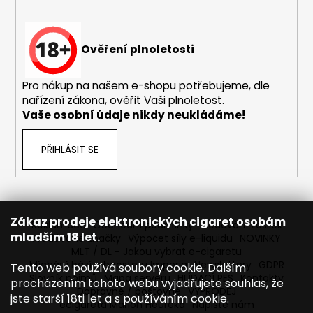
u
Ověření plnoletosti
Pro nákup na našem e-shopu potřebujeme, dle
nařízení zákona, ověřit Vaši plnoletost.
Vaše osobní údaje nikdy neukládáme!
PŘIHLÁSIT SE
Zákaz prodeje elektronických cigaret osobám
Reklamace
Obchodní podmínky
Sledování zásilek
mladším 18 let.
Prodávané značky
Výpočet síly e-liquidu
NOVINKY
MLT / DL - Jakou vybrat e-cigaretu
Míchání bází a boosteru Imperia
Newslettery
GDPR
Tento web používá soubory cookie. Dalším
Slovník pojmů
Mapa serveru
HLÍDACÍ PES
Kontakty
procházením tohoto webu vyjadřujete souhlas, že
Dopravné / poštovné
VÝPRODEJ
jste starší 18ti let a s používáním cookie.
ecigareta Marion Heureka
Napište nám