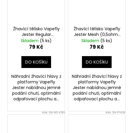
Žhavící tělísko Vapefly
Žhavící tělísko Vapefly
Jester Regular
Jester Mesh (0,5ohm)
(1,2ohm) (1ks)
(1ks)
Skladem
(5 ks)
Skladem
(5 ks)
79 Kč
79 Kč
DO KOŠÍKU
DO KOŠÍKU
Náhradní žhavící hlavy z
Náhradní žhavící hlavy z
platformy Vapefly
platformy Vapefly
Jester nabídnou jemné
Jester nabídnou jemné
podání chuti, optimální
podání chuti, optimální
odpařovací plochu a...
odpařovací plochu a...
Kód:
SN-ND-4195
Kód:
SN-P1436