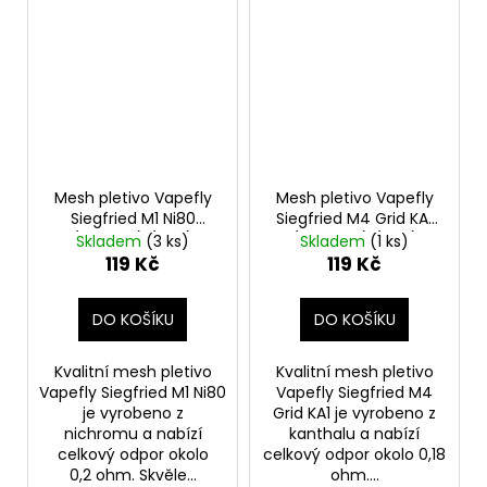
Mesh pletivo Vapefly
Mesh pletivo Vapefly
Siegfried M1 Ni80
Siegfried M4 Grid KA1
(0,2ohm) (10ks)
(0,18ohm) (10ks)
Skladem
(3 ks)
Skladem
(1 ks)
119 Kč
119 Kč
DO KOŠÍKU
DO KOŠÍKU
Kvalitní mesh pletivo
Kvalitní mesh pletivo
Vapefly Siegfried M1 Ni80
Vapefly Siegfried M4
je vyrobeno z
Grid KA1 je vyrobeno z
nichromu a nabízí
kanthalu a nabízí
celkový odpor okolo
celkový odpor okolo 0,18
0,2 ohm. Skvěle...
ohm....