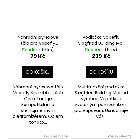
Náhradní pyrexové
Podložka Vapefly
tělo pro Vapefly
Siegfried Building Mat
Kriemhild II Sub Ohm
60 x 35cm
Skladem
(3 ks)
Skladem
(5 ks)
Tank (4ml)
79 Kč
299 Kč
DO KOŠÍKU
DO KOŠÍKU
Náhradní pyrexové tělo
Multifunkční podložka
Vapefly Kriemhild II Sub
Siegfried Building Mat od
Ohm Tank je
výrobce Vapefly je
kompatibilní se
výborným pomocníkem
stejnojmenným
pro vapování. Usnadňuje
clearomizérem. Objem
váš...
tohoto...
Kód:
SN-ND-4176
Kód:
SN-ND-4175