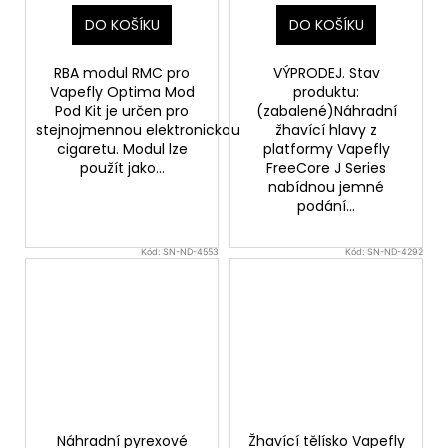
DO KOŠÍKU
DO KOŠÍKU
RBA modul RMC pro
VÝPRODEJ. Stav
Vapefly Optima Mod
produktu:
Pod Kit je určen pro
(zabalené)Náhradní
stejnojmennou elektronickou
žhavící hlavy z
cigaretu. Modul lze
platformy Vapefly
použít jako...
FreeCore J Series
nabídnou jemné
podání...
Kód:
SN-ND-4553
Kód:
SN-ND-4292
Náhradní pyrexové
Žhavící tělísko Vapefly