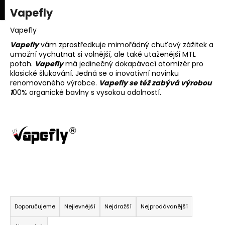
K
upní
Menu
ní
Vapefly
Přejít
o
na
Zpět
Zpět
k
š
obsah
Vapefly
í
Vapefly
vám zprostředkuje mimořádný chuťový zážitek a
C
umožní vychutnat si volnější, ale také utaženější MTL
k
potah.
Vapefly
má jedinečný dokapávací atomizér pro
o
klasické šlukování. Jedná se o inovativní novinku
p
renomovaného výrobce.
Vapefly se též zabývá výrobou
o
1
00% organické bavlny s vysokou odolností.
t
ř
e
b
u
j
e
Ř
t
a
Doporučujeme
Nejlevnější
Nejdražší
Nejprodávanější
e
z
n