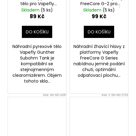
tělo pro Vapefly
FreeCore G-2 pro
Gunther Subohm Tank
Galaxies Air (1,2ohm)
Skladem
(5 ks)
Skladem
(5 ks)
(3,5ml)
(1ks)
89 Kč
99 Kč
DO KOŠÍKU
DO KOŠÍKU
Náhradní pyrexové tělo
Náhradní žhavící hlavy z
Vapefly Gunther
platformy Vapefly
Subohm Tank je
FreeCore G Series
kompatibilní se
nabídnou jemné podání
stejnojmenným
chuti, optimální
clearomizérem. Objem
odpařovací plochu...
tohoto skla...
Kód:
SN-ND-4291
Kód:
V-SN-ND-3753