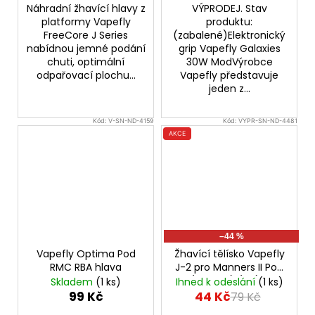
Náhradní žhavící hlavy z
VÝPRODEJ. Stav
platformy Vapefly
produktu:
FreeCore J Series
(zabalené)Elektronický
nabídnou jemné podání
grip Vapefly Galaxies
chuti, optimální
30W ModVýrobce
odpařovací plochu...
Vapefly představuje
jeden z...
Kód:
V-SN-ND-4159
Kód:
VYPR-SN-ND-4481
AKCE
–44 %
Vapefly Optima Pod
Žhavící tělísko Vapefly
RMC RBA hlava
J-2 pro Manners II Pod
(1,4ohm) (1ks) -
Skladem
(1 ks)
Ihned k odeslání
(1 ks)
VÝPRODEJ.
99 Kč
44 Kč
79 Kč