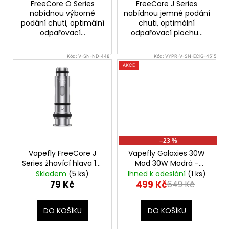
č
FreeCore O Series
FreeCore J Series
u
nabídnou výborné
nabídnou jemné podání
j
podání chuti, optimální
chuti, optimální
odpařovací...
odpařovací plochu...
e
m
e
Kód:
V-SN-ND-4481
Kód:
VYPR-V-SN-ECIG-4515
AKCE
LIQUA
SALT
SHOT
-
50/50
-
20MG
–23 %
SALT
Vapefly FreeCore J
Vapefly Galaxies 30W
NIKOTINOVÝ
Series žhavící hlava 1ks
Mod 30W Modrá -
BOOSTER
odpor 1,4ohm
VÝPRODEJ.
Skladem
(5 ks)
Ihned k odeslání
(1 ks)
119
79 Kč
499 Kč
649 Kč
Kč
Původně:
149
DO KOŠÍKU
DO KOŠÍKU
Kč