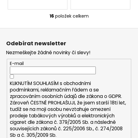
16
položek celkem
O
v
Z
l
á
á
Odebírat newsletter
d
p
a
Nezmeškejte žádné novinky či slevy!
a
c
t
E-mail
í
í
p
r
KLIKNUTÍM SOUHLASÍM s
obchodními
v
podmínkami,
reklamačním řádem a se
k
zpracováním osobních údajů dle zákona o
GDPR
.
y
Zároveň ČESTNĚ PROHLAŠUJI, že jsem starší 18ti let,
v
tudíž se na moji osobu nevztahuje omezení
ý
prodeje tabákových výrobků a elektronických
p
cigaret dle zákona č. 379/2005 Sb. a následně
i
souvisejících zákonů č. 225/2006 Sb., č. 274/2008
s
Sb a č. 305/2009 Sb.