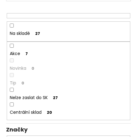
č
o
u
d
j
u
e
k
m
t
e
Na skladě
27
ů
BÁZE
Akce
7
FIFTY
BOOSTER
IMPERIA
Novinka
0
5X10ML
20MG
Tip
0
602
Kč
Původně:
Nelze zaslat do SK
27
649
Kč
Centrální sklad
20
Značky