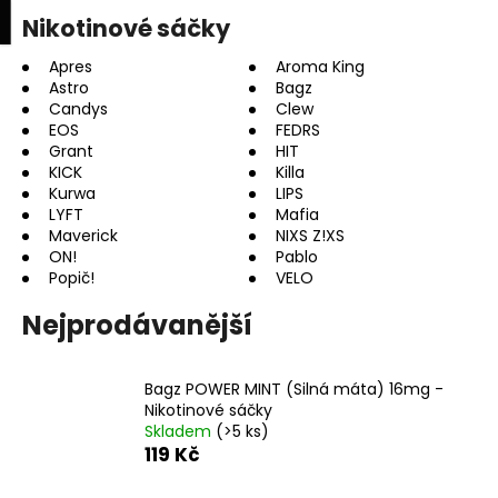
K
upní
Menu
ní
Nikotinové sáčky
Přejít
o
na
Zpět
Zpět
k
š
obsah
Apres
Aroma King
Astro
Bagz
í
Candys
Clew
C
k
EOS
FEDRS
o
Grant
HIT
p
KICK
Killa
Kurwa
LIPS
o
LYFT
Mafia
t
Maverick
NIXS Z!XS
ON!
Pablo
ř
Popič!
VELO
e
b
Nejprodávanější
u
j
Bagz POWER MINT (Silná máta) 16mg -
e
Nikotinové sáčky
Skladem
(>5 ks)
t
119 Kč
e
n