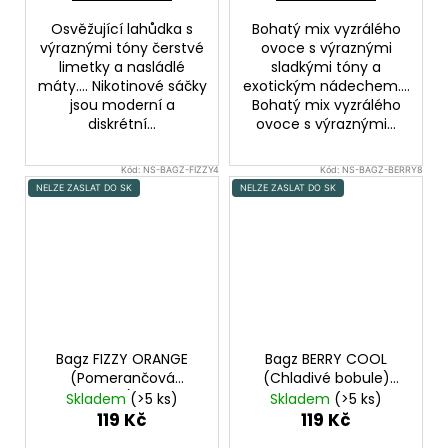
Osvěžující lahůdka s
Bohatý mix vyzrálého
výraznými tóny čerstvé
ovoce s výraznými
limetky a nasládlé
sladkými tóny a
máty.... Nikotinové sáčky
exotickým nádechem....
jsou moderní a
Bohatý mix vyzrálého
diskrétní...
ovoce s výraznými...
Kód:
NS-BAGZ-FIZZY4
Kód:
NS-BAGZ-BERRY8
NELZE ZASLAT DO SK
NELZE ZASLAT DO SK
Bagz FIZZY ORANGE
Bagz BERRY COOL
(Pomerančová
(Chladivé bobule)
limonáda) 4mg -
8mg - Nikotinové
Skladem
(>5 ks)
Skladem
(>5 ks)
Nikotinové sáčky
sáčky
119 Kč
119 Kč