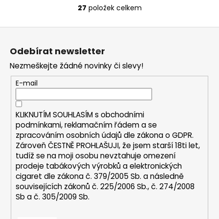
27
položek celkem
O
v
Z
l
á
á
Odebírat newsletter
d
p
a
Nezmeškejte žádné novinky či slevy!
a
c
t
E-mail
í
í
p
r
KLIKNUTÍM SOUHLASÍM s
obchodními
v
podmínkami,
reklamačním řádem a se
k
zpracováním osobních údajů dle zákona o
GDPR
.
y
Zároveň ČESTNĚ PROHLAŠUJI, že jsem starší 18ti let,
v
tudíž se na moji osobu nevztahuje omezení
ý
prodeje tabákových výrobků a elektronických
p
cigaret dle zákona č. 379/2005 Sb. a následně
i
souvisejících zákonů č. 225/2006 Sb., č. 274/2008
s
Sb a č. 305/2009 Sb.
u