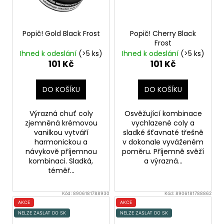
Popič! Gold Black Frost
Popič! Cherry Black
Frost
Ihned k odeslání
(>5 ks)
Ihned k odeslání
(>5 ks)
101 Kč
101 Kč
DO KOŠÍKU
DO KOŠÍKU
Výrazná chuť coly
Osvěžující kombinace
zjemněná krémovou
vychlazené coly a
vanilkou vytváří
sladké šťavnaté třešně
harmonickou a
v dokonale vyváženém
návykově příjemnou
poměru. Příjemně svěží
kombinaci. Sladká,
a výrazná...
téměř...
Kód:
8906181788930
Kód:
8906181788862
AKCE
AKCE
NELZE ZASLAT DO SK
NELZE ZASLAT DO SK