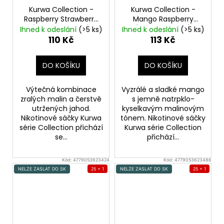
Kurwa Collection -
Kurwa Collection -
Raspberry Strawberry
Mango Raspberry
(Malina, Jahoda)
(Mango, Malina)
Ihned k odeslání
(>5 ks)
Ihned k odeslání
(>5 ks)
Nikotinové sáčky
Nikotinové sáčky
110 Kč
113 Kč
DO KOŠÍKU
DO KOŠÍKU
Výtečná kombinace
Vyzrálé a sladké mango
zralých malin a čerstvě
s jemně natrpklo-
utržených jahod.
kyselkavým malinovým
Nikotinové sáčky Kurwa
tónem. Nikotinové sáčky
série Collection přichází
Kurwa série Collection
se...
přichází...
Kód:
4779053623424
Kód:
4779053623486
NELZE ZASLAT DO SK
25 + 1
NELZE ZASLAT DO SK
25 + 1