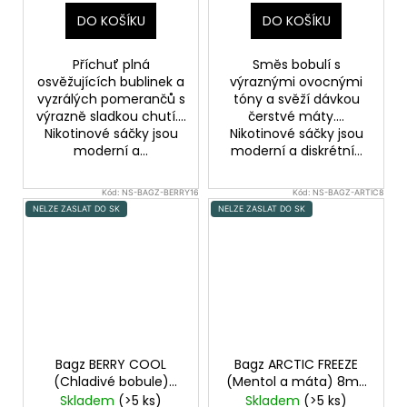
DO KOŠÍKU
DO KOŠÍKU
Příchuť plná
Směs bobulí s
osvěžujících bublinek a
výraznými ovocnými
vyzrálých pomerančů s
tóny a svěží dávkou
výrazně sladkou chutí....
čerstvé máty....
Nikotinové sáčky jsou
Nikotinové sáčky jsou
moderní a...
moderní a diskrétní...
Kód:
NS-BAGZ-BERRY16
Kód:
NS-BAGZ-ARTIC8
NELZE ZASLAT DO SK
NELZE ZASLAT DO SK
Bagz BERRY COOL
Bagz ARCTIC FREEZE
(Chladivé bobule)
(Mentol a máta) 8mg
16mg - Nikotinové
- Nikotinové sáčky
Skladem
(>5 ks)
Skladem
(>5 ks)