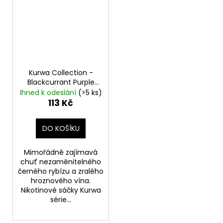
Kurwa Collection -
Blackcurrant Purple
Grape
(Černý rybíz,
Ihned k odeslání
(>5 ks)
Hroznové víno)
113 Kč
Nikotinové sáčky
DO KOŠÍKU
Mimořádně zajímavá
chuť nezaměnitelného
černého rybízu a zralého
hroznového vína.
Nikotinové sáčky Kurwa
série...