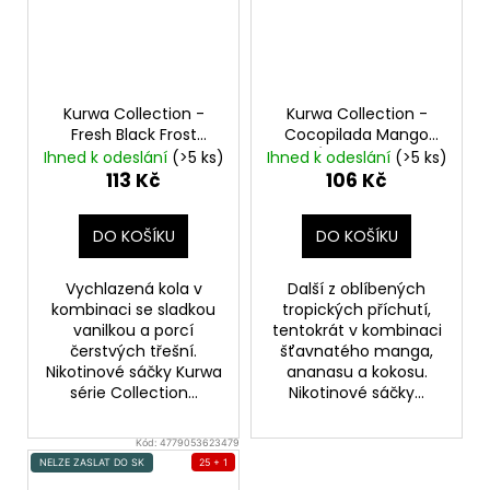
Kurwa Collection -
Kurwa Collection -
Fresh Black Frost
Cocopilada Mango
Cherry
Juicy
(Mango, Ananas,
Ihned k odeslání
(>5 ks)
Ihned k odeslání
(>5 ks)
Kokos) Nikotinové
113 Kč
106 Kč
sáčky
DO KOŠÍKU
DO KOŠÍKU
Vychlazená kola v
Další z oblíbených
kombinaci se sladkou
tropických příchutí,
vanilkou a porcí
tentokrát v kombinaci
čerstvých třešní.
šťavnatého manga,
Nikotinové sáčky Kurwa
ananasu a kokosu.
série Collection...
Nikotinové sáčky...
Kód:
4779053623479
NELZE ZASLAT DO SK
25 + 1