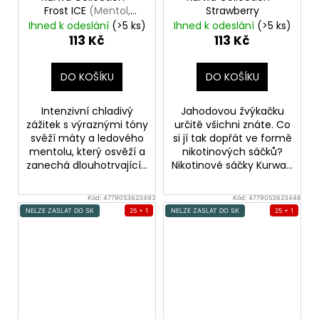
Frost ICE
(Mentol,
Strawberry
Máta) Nikotinové
Ihned k odeslání
(>5 ks)
Ihned k odeslání
(>5 ks)
sáčky
113 Kč
113 Kč
DO KOŠÍKU
DO KOŠÍKU
Intenzivní chladivý
Jahodovou žvýkačku
zážitek s výraznými tóny
určitě všichni znáte. Co
svěží máty a ledového
si jí tak dopřát ve formě
mentolu, který osvěží a
nikotinových sáčků?
zanechá dlouhotrvající...
Nikotinové sáčky Kurwa...
Kód:
4779053623493
Kód:
4779053623448
NELZE ZASLAT DO SK
25 + 1
NELZE ZASLAT DO SK
25 + 1