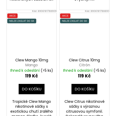
Kód:
8906181788909
Kód:
8906181788893
AKCE
AKCE
NELZE ZASLAT DO SK
NELZE ZASLAT DO SK
Clew Mango 10mg
Clew Citrus 10mg
Mango
Citrón
Ihned k odeslání
(>5 ks)
Ihned k odeslání
(>5 ks)
119 Kč
119 Kč
DO KOŠÍKU
DO KOŠÍKU
Tropické Clew Mango
Clew Citrus nikotinové
nikotinové sáčky s
sáčky s výraznou
exotickou chutí zralého
citrusovou symfonií.