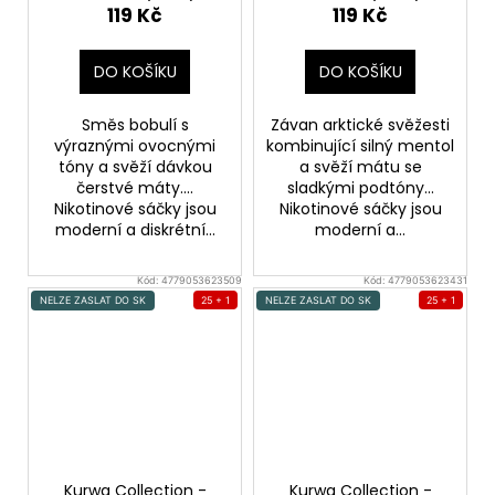
sáčky
119 Kč
119 Kč
DO KOŠÍKU
DO KOŠÍKU
Směs bobulí s
Závan arktické svěžesti
výraznými ovocnými
kombinující silný mentol
tóny a svěží dávkou
a svěží mátu se
čerstvé máty....
sladkými podtóny...
Nikotinové sáčky jsou
Nikotinové sáčky jsou
moderní a diskrétní...
moderní a...
Kód:
4779053623509
Kód:
4779053623431
NELZE ZASLAT DO SK
25 + 1
NELZE ZASLAT DO SK
25 + 1
Kurwa Collection -
Kurwa Collection -