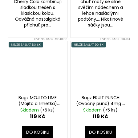
Cherry Cola kombinují
chuť máty se silně
sladkou třešeň s
svěžím nádechem a
klasickou kolou.
lehce nasládlými
Odvážná nostalgická
podtóny.... Nikotinové
příchuť pro...
sáčky jsou...
Kód:
NS-BAGZ-MOJITO8
Kód:
NS-BAGZ-FRUIT4
NELZE ZASLAT DO SK
NELZE ZASLAT DO SK
Bagz MOJITO LIME
Bagz FRUIT PUNCH
(Mojito a limetka)
(Ovocný punč) 4mg -
8mg - Nikotinové
Nikotinové sáčky
Skladem
(>5 ks)
Skladem
(>5 ks)
sáčky
119 Kč
119 Kč
DO KOŠÍKU
DO KOŠÍKU