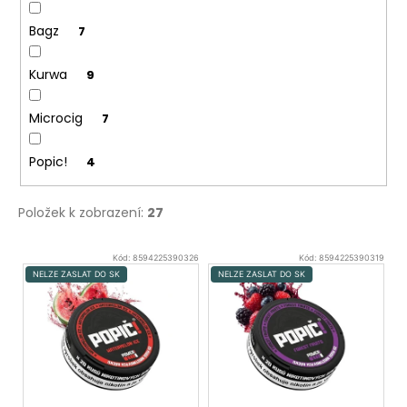
Bagz
7
Kurwa
9
Microcig
7
Popic!
4
Položek k zobrazení:
27
V
Kód:
8594225390326
Kód:
8594225390319
ý
NELZE ZASLAT DO SK
NELZE ZASLAT DO SK
p
i
s
p
r