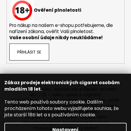
Ověření plnoletosti
Pro nákup na našem e-shopu potřebujeme, dle
nařízení zákona, ověřit Vaši plnoletost.
Vaše osobní údaje nikdy neukládáme!
PŘIHLÁSIT SE
Zákaz prodeje elektronických cigaret osobám
Reklamace
Obchodní podmínky
Sledování zásilek
mladším 18 let.
Prodávané značky
Výpočet síly e-liquidu
NOVINKY
MLT / DL - Jakou vybrat e-cigaretu
Míchání bází a boosteru Imperia
Newslettery
GDPR
Tento web používá soubory cookie. Dalším
Slovník pojmů
Mapa serveru
HLÍDACÍ PES
Kontakty
procházením tohoto webu vyjadřujete souhlas, že
Dopravné / poštovné
VÝPRODEJ
jste starší 18ti let a s používáním cookie.
ecigareta Marion Heureka
Napište nám
Věrnostní program
Doručení na Slovensko
Proč koupit od ecigarety Marion
Nastavení