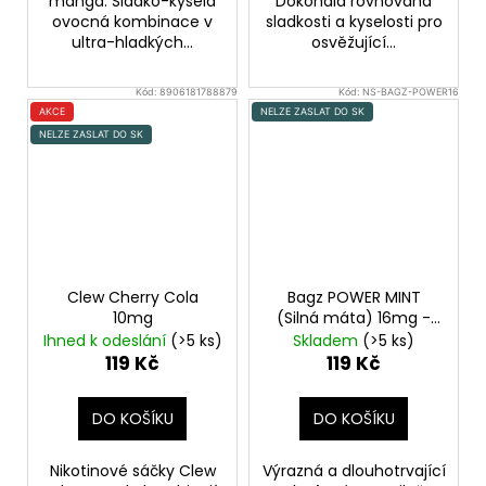
manga. Sladko-kyselá
Dokonalá rovnováha
ovocná kombinace v
sladkosti a kyselosti pro
ultra-hladkých...
osvěžující...
Kód:
8906181788879
Kód:
NS-BAGZ-POWER16
AKCE
NELZE ZASLAT DO SK
NELZE ZASLAT DO SK
Clew Cherry Cola
Bagz POWER MINT
10mg
(Silná máta) 16mg -
Nikotinové sáčky
Ihned k odeslání
(>5 ks)
Skladem
(>5 ks)
119 Kč
119 Kč
DO KOŠÍKU
DO KOŠÍKU
Nikotinové sáčky Clew
Výrazná a dlouhotrvající