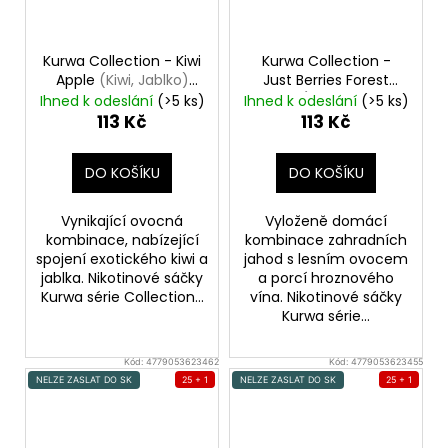
Kurwa Collection - Kiwi
Kurwa Collection -
Apple
(Kiwi, Jablko)
Just Berries Forest
Nikotinové sáčky
Berries
(Jahoda, Lesní
Ihned k odeslání
(>5 ks)
Ihned k odeslání
(>5 ks)
ovoce, Hroznové víno)
113 Kč
113 Kč
Nikotinové sáčky
DO KOŠÍKU
DO KOŠÍKU
Vynikající ovocná
Vyloženě domácí
kombinace, nabízející
kombinace zahradních
spojení exotického kiwi a
jahod s lesním ovocem
jablka. Nikotinové sáčky
a porcí hroznového
Kurwa série Collection...
vína. Nikotinové sáčky
Kurwa série...
Kód:
4779053623462
Kód:
4779053623455
NELZE ZASLAT DO SK
25 + 1
NELZE ZASLAT DO SK
25 + 1