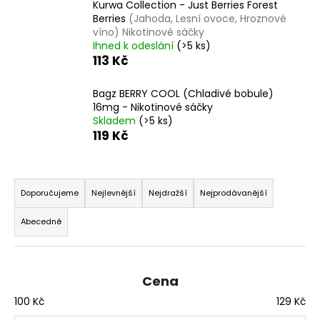
Kurwa Collection - Just Berries Forest
a
Berries
(Jahoda, Lesní ovoce, Hroznové
j
víno) Nikotinové sáčky
Ihned k odeslání
(>5 ks)
í
113 Kč
t
?
Bagz BERRY COOL (Chladivé bobule)
16mg - Nikotinové sáčky
Skladem
(>5 ks)
119 Kč
HLEDAT
Ř
a
Doporučujeme
Nejlevnější
Nejdražší
Nejprodávanější
z
Abecedně
D
e
o
n
p
í
o
Cena
p
r
100
Kč
129
Kč
r
u