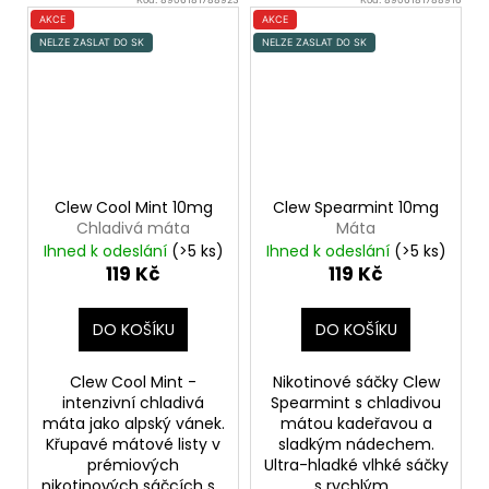
AKCE
AKCE
NELZE ZASLAT DO SK
NELZE ZASLAT DO SK
Clew Cool Mint 10mg
Clew Spearmint 10mg
Chladivá máta
Máta
Ihned k odeslání
(>5 ks)
Ihned k odeslání
(>5 ks)
119 Kč
119 Kč
DO KOŠÍKU
DO KOŠÍKU
Clew Cool Mint -
Nikotinové sáčky Clew
intenzivní chladivá
Spearmint s chladivou
máta jako alpský vánek.
mátou kadeřavou a
Křupavé mátové listy v
sladkým nádechem.
prémiových
Ultra-hladké vlhké sáčky
nikotinových sáčcích s...
s rychlým...