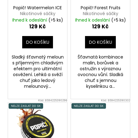
o
Popič! Watermelon ICE
Popič! Forest Fruits
d
Nikotinové sáčky
Nikotinové sáčky
u
Ihned k odeslání
(>5 ks)
Ihned k odeslání
(>5 ks)
129 Kč
129 Kč
k
t
DO KOŠÍKU
DO KOŠÍKU
ů
Sladký šťavnatý meloun
Šťavnatá kombinace
s příjemným chladivým
malin, borůvek a
efektem pro ultimátní
ostružin s výraznou
osvěžení. Lehká a svěží
ovocnou vůní. Sladká
chuť jako ledový
chuť s jemnou
melounový...
kyselinkou a...
Kód:
8594225390296
Kód:
8594225390302
NELZE ZASLAT DO SK
NELZE ZASLAT DO SK