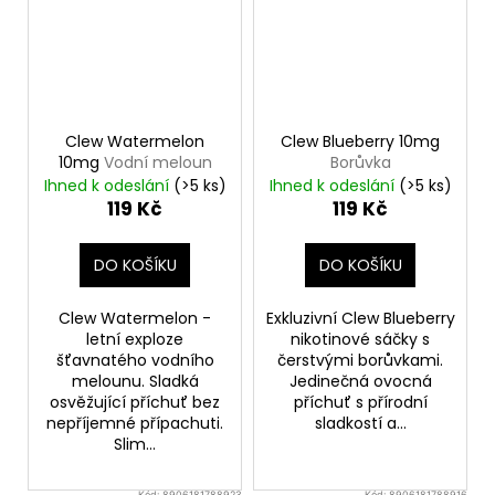
Clew Watermelon
Clew Blueberry 10mg
10mg
Vodní meloun
Borůvka
Ihned k odeslání
(>5 ks)
Ihned k odeslání
(>5 ks)
119 Kč
119 Kč
DO KOŠÍKU
DO KOŠÍKU
Clew Watermelon -
Exkluzivní Clew Blueberry
letní exploze
nikotinové sáčky s
šťavnatého vodního
čerstvými borůvkami.
melounu. Sladká
Jedinečná ovocná
osvěžující příchuť bez
příchuť s přírodní
nepříjemné přípachuti.
sladkostí a...
Slim...
Kód:
8906181788923
Kód:
8906181788916