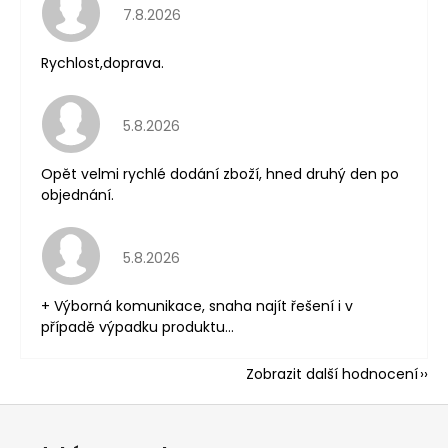
Hodnocení obchodu je 5 z 5 hvězdiček.
7.8.2026
Rychlost,doprava.
Hodnocení obchodu je 5 z 5 hvězdiček.
5.8.2026
Opět velmi rychlé dodání zboží, hned druhý den po
objednání.
Hodnocení obchodu je 5 z 5 hvězdiček.
5.8.2026
+ Výborná komunikace, snaha najít řešení i v
případě výpadku produktu...
Zobrazit další hodnocení
Z
á