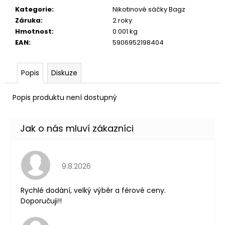
č
Kategorie
:
Nikotinové sáčky Bagz
u
Záruka
:
2 roky
j
Hmotnost
:
0.001 kg
e
EAN
:
5906952198404
m
e
Popis
Diskuze
DEKANG
DESERT
Popis produktu není dostupný
SHIP
10ML
11MG
149
Kč
Původně:
195
Hodnocení obchodu je 5 z 5 hvězdiček.
9.8.2026
Kč
Rychlé dodání, velký výběr a férové ceny.
Doporučuji!!