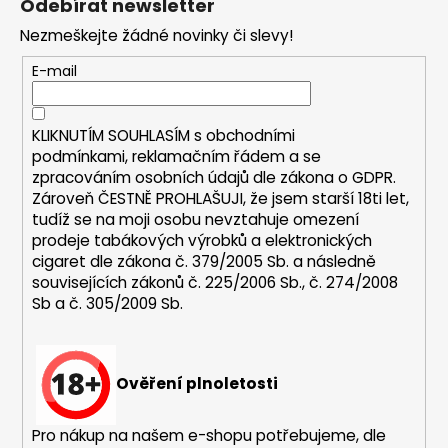
Odebírat newsletter
p
Nezmeškejte žádné novinky či slevy!
a
t
E-mail
í
KLIKNUTÍM SOUHLASÍM s
obchodními
podmínkami,
reklamačním řádem a se
zpracováním osobních údajů dle zákona o
GDPR
.
Zároveň ČESTNĚ PROHLAŠUJI, že jsem starší 18ti let,
tudíž se na moji osobu nevztahuje omezení
prodeje tabákových výrobků a elektronických
cigaret dle zákona č. 379/2005 Sb. a následně
souvisejících zákonů č. 225/2006 Sb., č. 274/2008
Sb a č. 305/2009 Sb.
Ověření plnoletosti
Pro nákup na našem e-shopu potřebujeme, dle