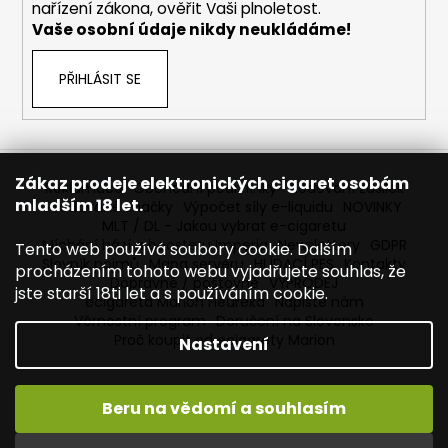
nařízení zákona, ověřit Vaši plnoletost.
Vaše osobní údaje nikdy neukládáme!
PŘIHLÁSIT SE
Zákaz prodeje elektronických cigaret osobám
Reklamace
Obchodní podmínky
Sledování zásilek
mladším 18 let.
Prodávané značky
Výpočet síly e-liquidu
NOVINKY
MLT / DL - Jakou vybrat e-cigaretu
Míchání bází a boosteru Imperia
Newslettery
GDPR
Tento web používá soubory cookie. Dalším
Slovník pojmů
Mapa serveru
HLÍDACÍ PES
Kontakty
procházením tohoto webu vyjadřujete souhlas, že
Dopravné / poštovné
VÝPRODEJ
jste starší 18ti let a s používáním cookie.
ecigareta Marion Heureka
Napište nám
Věrnostní program
Doručení na Slovensko
Proč koupit od ecigarety Marion
Nastavení
Beru na vědomí a souhlasím
Vytvořil Shoptet
Copyright 2026
Ecigareta Marion
. Všechna práva