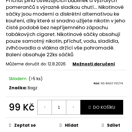
Příchuť plná osvěžujících bublinek a vyzrálých
z
a
5
pomerančů s výrazně sladkou chutí.... Nikotinové
hvězdiček.
j
sáčky jsou moderní a diskrétní alternativou ke
kouření, díky které si snadno užijete nikotin v jeho
í
čisté podobě bez nepříjemného zápachu
t
tabákových cigaret. Nikotinové sáčky obsahují
?
pouze samotný nikotin, příchuť, vodu, sladidla,
zvlhčovadla a vlákna držící vše pohromadě.
Balení obsahuje 22ks sáčků
Můžeme doručit do:
12.8.2026
Možnosti doručení
HLEDAT
Skladem
(>5 ks)
Kód:
NS-BAGZ-FIZZY4
Značka:
Bagz
D
o
99 Kč
p
DO KOŠÍKU
o
Měrná
r
cena:
Zeptat se
Hlídat
Sdílet
u