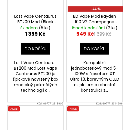
–44 %
Lost Vape Centaurus
BD Vape Mod Rayden
BT200 Mod (Black
100 V2 Champagne
Carbon)
Gold
Výkonný
Skladem
(5 ks)
Ihned k odeslání
(2 ks)
značkový elektronický
1 399 Kč
949 Kč
1 699 Kč
Grip
DO KOŠÍKU
DO KOŠÍKU
Lost Vape Centaurus
Kompaktní
BT200 Mod Lost Vape
jednobateriový mod 5-
Centaurus BT200 je
100W s čipsetem XT
špičkově navržený box
Ultra 1.3, barevným OLED
mod plný pokročilých
displejem a robustní
technologií a...
konstrukcí z...
Kód:
6977712313909
Kód:
6977712314906
AKCE
AKCE