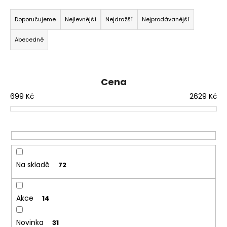
Ř
a
a
Doporučujeme
Nejlevnější
Nejdražší
Nejprodávanější
j
z
í
Abecedně
e
t
n
?
í
Cena
p
699
Kč
2629
Kč
r
o
HLEDAT
d
u
k
D
t
Na skladě
72
o
ů
p
o
Akce
14
r
u
Novinka
31