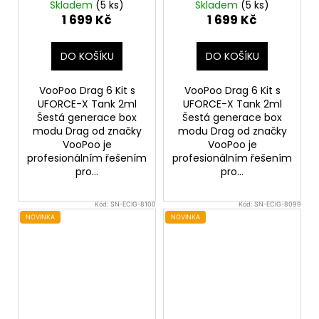
(Metal Gray)
(Brown)
Skladem
(5 ks)
Skladem
(5 ks)
1 699 Kč
1 699 Kč
DO KOŠÍKU
DO KOŠÍKU
VooPoo Drag 6 Kit s
VooPoo Drag 6 Kit s
UFORCE-X Tank 2ml
UFORCE-X Tank 2ml
Šestá generace box
Šestá generace box
modu Drag od značky
modu Drag od značky
VooPoo je
VooPoo je
profesionálním řešením
profesionálním řešením
pro...
pro...
Kód:
SN-ECIG-8100
Kód:
SN-ECIG-8099
NOVINKA
NOVINKA