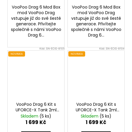
VooPoo Drag 6 Mod Box
VooPoo Drag 6 Mod Box
mod VooPoo Drag
mod VooPoo Drag
vstupuje již do své šesté
vstupuje již do své šesté
generace. Přivítejte
generace. Přivítejte
společně s námi VooPoo
společně s námi VooPoo
Drag 6...
Drag 6...
Kód:
SN-ECIG-8105
Kód:
SN-ECIG-8104
NOVINKA
NOVINKA
VooPoo Drag 6 Kit s
VooPoo Drag 6 Kit s
UFORCE-X Tank 2ml
UFORCE-X Tank 2ml
(Silver)
(Red)
Skladem
(5 ks)
Skladem
(5 ks)
1 699 Kč
1 699 Kč