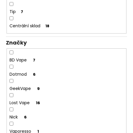
č
u
Tip
7
j
e
Centrální sklad
m
18
e
Značky
ELF
BAR
BD Vape
7
ELFLIQ
-
SALT
Dotmod
6
E-
LIQUID
-
GeekVape
9
STRAWBERRY
KIWI
-
Lost Vape
16
10ML
-
10MG
Nick
6
185
Kč
Vaporesso
1