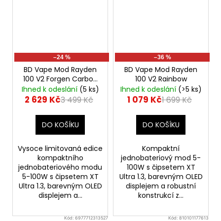
–24 %
–36 %
BD Vape Mod Rayden
BD Vape Mod Rayden
100 V2 Forgen Carbon
100 V2 Rainbow
Fiber
Ihned k odeslání
(5 ks)
Ihned k odeslání
(>5 ks)
2 629 Kč
1 079 Kč
3 499 Kč
1 699 Kč
DO KOŠÍKU
DO KOŠÍKU
Vysoce limitovaná edice
Kompaktní
kompaktního
jednobateriový mod 5-
jednobateriového modu
100W s čipsetem XT
5-100W s čipsetem XT
Ultra 1.3, barevným OLED
Ultra 1.3, barevným OLED
displejem a robustní
displejem a...
konstrukcí z...
Kód:
6977712313527
Kód:
810101177613