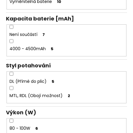
Vyměnitelná baterie
10
Kapacita baterie [mAh]
Není součástí
7
4000 - 4500mAh
5
Styl potahování
DL (Přímé do plic)
5
MTL, RDL (Obojí možnost)
2
Výkon (W)
80 - 100W
6