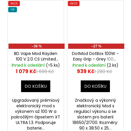
AKCE
AKCE
TIP
–36 %
–27 %
BD Vape Mod Rayden
DotMod DotBox 100W -
100 V 2.0 CS Limited
Easy Grip - Grey
100W
Edition
100W
Mod
Ihned k odeslání
(>5 ks)
Ihned k odeslání
(2 ks)
1 079 Kč
939 Kč
1 699 Kč
1 290 Kč
DO KOŠÍKU
DO KOŠÍKU
Upgradovaný prémiový
Značkový a výkonný
elektronický mod s
elektronický Mod s
výkonem až 100 W a
regulací výkonu a se
pokročilým čipsetem XT
slotem pro baterii
ULTRA 1.3. Podporuje
18650/21700. Rozměry:
baterie...
90 x 38.50 x 25...