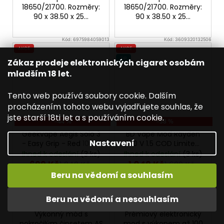
18650/21700. Rozměry:
18650/21700. Rozměry:
90 x 38.50 x 25...
90 x 38.50 x 25...
Kód:
6975984059013
Kód:
3609320132506
AKCE
AKCE
TIP
Zákaz prodeje elektronických cigaret osobám
mladším 18 let.
Tento web používá soubory cookie. Dalším
procházením tohoto webu vyjadřujete souhlas, že
jste starší 18ti let a s používáním cookie.
–44 %
–38 %
Geekvape Aegis Solo 3
BD Vape Mod Rayden
Nastavení
- Easy Grip - Red
100W
100 V 1.5 COD Limited
Edition
Ihned k odeslání
(3 ks)
Ihned k odeslání
(3 ks)
699 Kč
1 049 Kč
1 249 Kč
1 699 Kč
Beru na vědomí a souhlasím
DO KOŠÍKU
DO KOŠÍKU
Beru na vědomí a nesouhlasím
Výkonný mód s
Prémiový elektronický
pokročilým čipsetem AS
mod s výkonem až 100