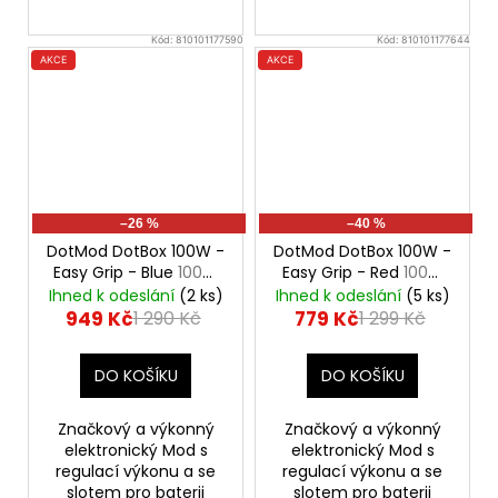
Kód:
810101177590
Kód:
810101177644
AKCE
AKCE
–26 %
–40 %
DotMod DotBox 100W -
DotMod DotBox 100W -
Easy Grip - Blue
100W
Easy Grip - Red
100W
Mod
Mod
Ihned k odeslání
(2 ks)
Ihned k odeslání
(5 ks)
949 Kč
779 Kč
1 290 Kč
1 299 Kč
DO KOŠÍKU
DO KOŠÍKU
Značkový a výkonný
Značkový a výkonný
elektronický Mod s
elektronický Mod s
regulací výkonu a se
regulací výkonu a se
slotem pro baterii
slotem pro baterii