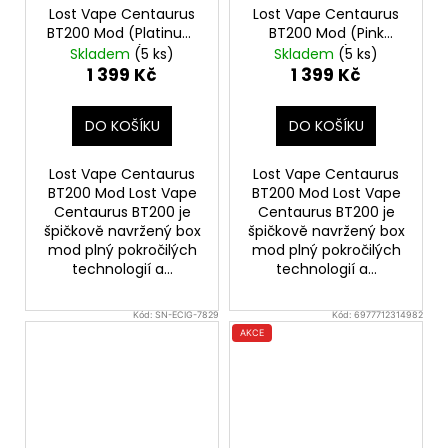
Lost Vape Centaurus
Lost Vape Centaurus
BT200 Mod (Platinum
BT200 Mod (Pink
Crest)
Purple)
Skladem
(5 ks)
Skladem
(5 ks)
1 399 Kč
1 399 Kč
DO KOŠÍKU
DO KOŠÍKU
Lost Vape Centaurus
Lost Vape Centaurus
BT200 Mod Lost Vape
BT200 Mod Lost Vape
Centaurus BT200 je
Centaurus BT200 je
špičkově navržený box
špičkově navržený box
mod plný pokročilých
mod plný pokročilých
technologií a...
technologií a...
Kód:
SN-ECIG-7829
Kód:
6977712314982
AKCE