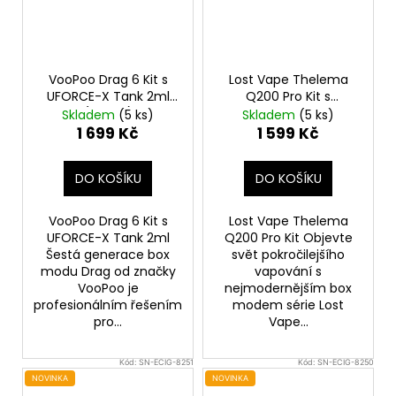
VooPoo Drag 6 Kit s
Lost Vape Thelema
UFORCE-X Tank 2ml
Q200 Pro Kit s
(Green)
Centaurus Sub Ohm
Skladem
(5 ks)
Skladem
(5 ks)
Tank V2 (Shadow
1 699 Kč
1 599 Kč
Guardian)
DO KOŠÍKU
DO KOŠÍKU
VooPoo Drag 6 Kit s
Lost Vape Thelema
UFORCE-X Tank 2ml
Q200 Pro Kit Objevte
Šestá generace box
svět pokročilejšího
modu Drag od značky
vapování s
VooPoo je
nejmodernějším box
profesionálním řešením
modem série Lost
pro...
Vape...
Kód:
SN-ECIG-8251
Kód:
SN-ECIG-8250
NOVINKA
NOVINKA