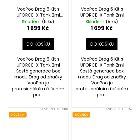
VooPoo Drag 6 Kit s
VooPoo Drag 6 Kit s
UFORCE-X Tank 2ml
UFORCE-X Tank 2ml
(Blue)
(Black)
Skladem
(5 ks)
Skladem
(5 ks)
1 699 Kč
1 699 Kč
DO KOŠÍKU
DO KOŠÍKU
VooPoo Drag 6 Kit s
VooPoo Drag 6 Kit s
UFORCE-X Tank 2ml
UFORCE-X Tank 2ml
Šestá generace box
Šestá generace box
modu Drag od značky
modu Drag od značky
VooPoo je
VooPoo je
profesionálním řešením
profesionálním řešením
pro...
pro...
Kód:
SN-ECIG-8102
Kód:
SN-ECIG-8252
NOVINKA
NOVINKA