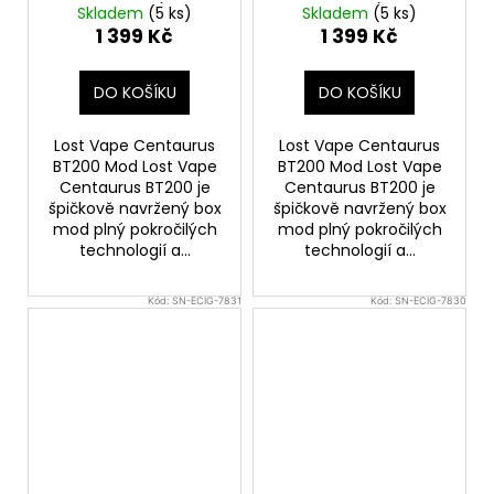
Carbon)
Ridge)
Skladem
(5 ks)
Skladem
(5 ks)
1 399 Kč
1 399 Kč
DO KOŠÍKU
DO KOŠÍKU
Lost Vape Centaurus
Lost Vape Centaurus
BT200 Mod Lost Vape
BT200 Mod Lost Vape
Centaurus BT200 je
Centaurus BT200 je
špičkově navržený box
špičkově navržený box
mod plný pokročilých
mod plný pokročilých
technologií a...
technologií a...
Kód:
SN-ECIG-7831
Kód:
SN-ECIG-7830