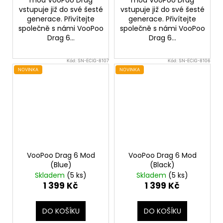
mod VooPoo Drag
mod VooPoo Drag
vstupuje již do své šesté
vstupuje již do své šesté
generace. Přivítejte
generace. Přivítejte
společně s námi VooPoo
společně s námi VooPoo
Drag 6...
Drag 6...
Kód:
SN-ECIG-8107
Kód:
SN-ECIG-8106
NOVINKA
NOVINKA
VooPoo Drag 6 Mod
VooPoo Drag 6 Mod
(Blue)
(Black)
Skladem
(5 ks)
Skladem
(5 ks)
1 399 Kč
1 399 Kč
DO KOŠÍKU
DO KOŠÍKU