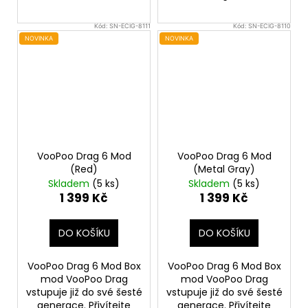
Kód:
SN-ECIG-8111
Kód:
SN-ECIG-8110
NOVINKA
NOVINKA
VooPoo Drag 6 Mod
VooPoo Drag 6 Mod
(Red)
(Metal Gray)
Skladem
(5 ks)
Skladem
(5 ks)
1 399 Kč
1 399 Kč
DO KOŠÍKU
DO KOŠÍKU
VooPoo Drag 6 Mod Box
VooPoo Drag 6 Mod Box
mod VooPoo Drag
mod VooPoo Drag
vstupuje již do své šesté
vstupuje již do své šesté
generace. Přivítejte
generace. Přivítejte