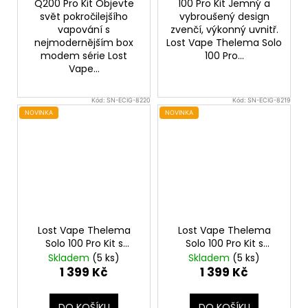
Q200 Pro Kit Objevte
100 Pro Kit Jemný a
svět pokročilejšího
vybroušený design
vapování s
zvenčí, výkonný uvnitř.
nejmodernějším box
Lost Vape Thelema Solo
modem série Lost
100 Pro...
Vape...
Kód:
SN-ECIG-8220
Kód:
SN-ECIG-8219
NOVINKA
NOVINKA
Lost Vape Thelema
Lost Vape Thelema
Solo 100 Pro Kit s
Solo 100 Pro Kit s
Centaurus Sub Ohm
Centaurus Sub Ohm
Skladem
(5 ks)
Skladem
(5 ks)
Tank V2 (Wavy Gold)
Tank V2 (Pink Python)
1 399 Kč
1 399 Kč
DO KOŠÍKU
DO KOŠÍKU