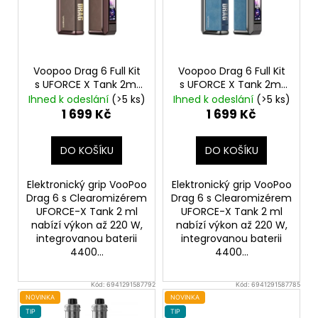
s
p
r
o
Voopoo Drag 6 Full Kit
Voopoo Drag 6 Full Kit
d
s UFORCE X Tank 2ml
s UFORCE X Tank 2ml
Brown
4400mAh
Metal Gray
4400mAh
u
Ihned k odeslání
(>5 ks)
Ihned k odeslání
(>5 ks)
1 699 Kč
1 699 Kč
k
t
DO KOŠÍKU
DO KOŠÍKU
ů
Elektronický grip VooPoo
Elektronický grip VooPoo
Drag 6 s Clearomizérem
Drag 6 s Clearomizérem
UFORCE-X Tank 2 ml
UFORCE-X Tank 2 ml
nabízí výkon až 220 W,
nabízí výkon až 220 W,
integrovanou baterii
integrovanou baterii
4400...
4400...
Kód:
6941291587792
Kód:
6941291587785
NOVINKA
NOVINKA
TIP
TIP