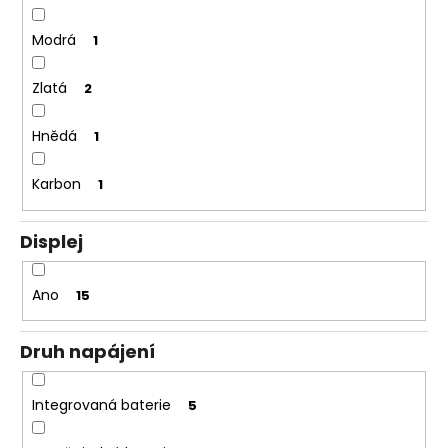
Modrá
1
Zlatá
2
Hnědá
1
Karbon
1
Displej
Ano
15
Druh napájení
Integrovaná baterie
5