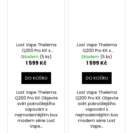
Lost Vape Thelema
Lost Vape Thelema
Q200 Pro Kit s
Q200 Pro Kit s
Centaurus Sub Ohm
Centaurus Sub Ohm
Skladem
(5 ks)
Skladem
(5 ks)
Tank V2 (Midnight
Tank V2 (Jungle
1 599 Kč
1 599 Kč
Warrior)
Nomad)
DO KOŠÍKU
DO KOŠÍKU
Lost Vape Thelema
Lost Vape Thelema
Q200 Pro Kit Objevte
Q200 Pro Kit Objevte
svět pokročilejšího
svět pokročilejšího
vapování s
vapování s
nejmodernějším box
nejmodernějším box
modem série Lost
modem série Lost
Vape...
Vape...