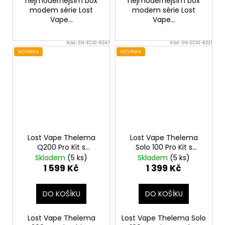
nejmodernějším box
nejmodernějším box
modem série Lost
modem série Lost
Vape...
Vape...
Kód:
SN-ECIG-8247
Kód:
SN-ECIG-8221
NOVINKA
NOVINKA
Lost Vape Thelema
Lost Vape Thelema
Q200 Pro Kit s
Solo 100 Pro Kit s
Centaurus Sub Ohm
Centaurus Sub Ohm
Skladem
(5 ks)
Skladem
(5 ks)
Tank V2 (Armor
Tank V2 (Wavy Silver)
1 599 Kč
1 399 Kč
Knight)
DO KOŠÍKU
DO KOŠÍKU
Lost Vape Thelema
Lost Vape Thelema Solo