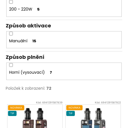
200 - 220W
5
Způsob aktivace
Manuální
15
Způsob plnění
Horní (vysouvací)
7
Položek k zobrazení:
72
V
Kód:
6941291587839
Kód:
6941291587822
ý
NOVINKA
NOVINKA
TIP
TIP
p
i