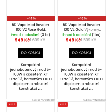
–44 %
–40 %
BD Vape Mod Rayden
BD Vape Mod Rayden
100 V2 Rose Gold
100 V2 Gold
Výkonný
Výkonný značkový
značkový elektronický
Ihned k odeslání
(3 ks)
Ihned k odeslání
(1 ks)
elektronický Grip
Grip
949 Kč
949 Kč
1 699 Kč
1 599 Kč
DO KOŠÍKU
DO KOŠÍKU
Kompaktní
Kompaktní
jednobateriový mod 5-
jednobateriový mod 5-
100W s čipsetem XT
100W s čipsetem XT
Ultra 1.3, barevným OLED
Ultra 1.3, barevným OLED
displejem a robustní
displejem a robustní
konstrukcí z...
konstrukcí z...
Kód:
6977712314050
Kód:
6977712313893
AKCE
AKCE