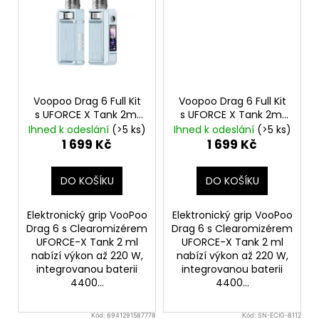
Voopoo Drag 6 Full Kit
Voopoo Drag 6 Full Kit
s UFORCE X Tank 2ml
s UFORCE X Tank 2ml
Blue
4400mAh
Silver
4400mAh
Ihned k odeslání
(>5 ks)
Ihned k odeslání
(>5 ks)
1 699 Kč
1 699 Kč
DO KOŠÍKU
DO KOŠÍKU
Elektronický grip VooPoo
Elektronický grip VooPoo
Drag 6 s Clearomizérem
Drag 6 s Clearomizérem
UFORCE-X Tank 2 ml
UFORCE-X Tank 2 ml
nabízí výkon až 220 W,
nabízí výkon až 220 W,
integrovanou baterii
integrovanou baterii
4400...
4400...
Kód:
6941291587778
Kód:
SN-ECIG-8112