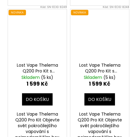
Kód:
SN-ECIG-8249
Kód:
SN-ECIG-8248
NOVINKA
NOVINKA
Lost Vape Thelema
Lost Vape Thelema
Q200 Pro Kit s
Q200 Pro Kit s
Centaurus Sub Ohm
Centaurus Sub Ohm
Skladem
(5 ks)
Skladem
(5 ks)
Tank V2 (Desert
Tank V2 (Dark
1 599 Kč
1 599 Kč
Defender)
Guardian)
DO KOŠÍKU
DO KOŠÍKU
Lost Vape Thelema
Lost Vape Thelema
Q200 Pro Kit Objevte
Q200 Pro Kit Objevte
svět pokročilejšího
svět pokročilejšího
vapování s
vapování s