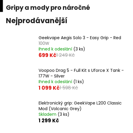
K
upní
Menu
ní
Gripy a mody pro náročné
Přejít
o
na
Zpět
Zpět
k
š
obsah
Nejprodávanější
í
C
k
Geekvape Aegis Solo 3 - Easy Grip - Red
o
100W
p
Ihned k odeslání
(3 ks)
o
699 Kč
1 249 Kč
t
ř
Voopoo Drag 5 - Full Kit s Uforce X Tank -
177W - Silver
e
Ihned k odeslání
(1 ks)
b
1 099 Kč
1 598 Kč
u
j
Elektronický grip: GeekVape L200 Classic
e
Mod (Volcanic Grey)
Skladem
(3 ks)
t
1 299 Kč
e
n