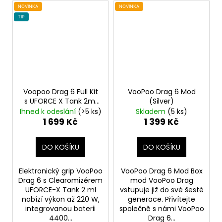
NOVINKA
NOVINKA
TIP
Voopoo Drag 6 Full Kit
VooPoo Drag 6 Mod
s UFORCE X Tank 2ml
(Silver)
Black
4400mAh
Ihned k odeslání
(>5 ks)
Skladem
(5 ks)
1 699 Kč
1 399 Kč
DO KOŠÍKU
DO KOŠÍKU
Elektronický grip VooPoo
VooPoo Drag 6 Mod Box
Drag 6 s Clearomizérem
mod VooPoo Drag
UFORCE-X Tank 2 ml
vstupuje již do své šesté
nabízí výkon až 220 W,
generace. Přivítejte
integrovanou baterii
společně s námi VooPoo
4400...
Drag 6...