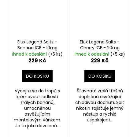
Elux Legend Salts -
Elux Legend Salts -
Banana ICE - 10mg
Cherry ICE - 20mg
Ihned k odeslání
(>5 ks)
Ihned k odeslání
(>5 ks)
229 Kč
229 Kč
DO KOŠÍKU
DO KOŠÍKU
Vydejte se do tropů s
Šťavnatá zralá třešeň
krémovou sladkostí
doplněná osvěžující
zralých banánů,
chladivou dochutí. Salt
umocněnou
nikotin zajišťuje jemný
osvěžujícím
nástup a rychlé
mentolovým vánkem.
uspokojení...
Je to jako dovolená...