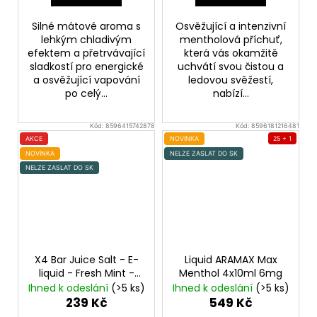
Silné mátové aroma s
Osvěžující a intenzivní
lehkým chladivým
mentholová příchuť,
efektem a přetrvávající
která vás okamžitě
sladkostí pro energické
uchvátí svou čistou a
a osvěžující vapování
ledovou svěžestí,
po celý...
nabízí...
Kód:
8596415742878
Kód:
8596181216481
AKCE
NOVINKA
25 + 1
NOVINKA
NELZE ZASLAT DO SK
NELZE ZASLAT DO SK
X4 Bar Juice Salt - E-
Liquid ARAMAX Max
liquid - Fresh Mint -
Menthol 4x10ml 6mg
10mg
Čerstvá máta
Ihned k odeslání
(>5 ks)
Ihned k odeslání
(>5 ks)
239 Kč
549 Kč