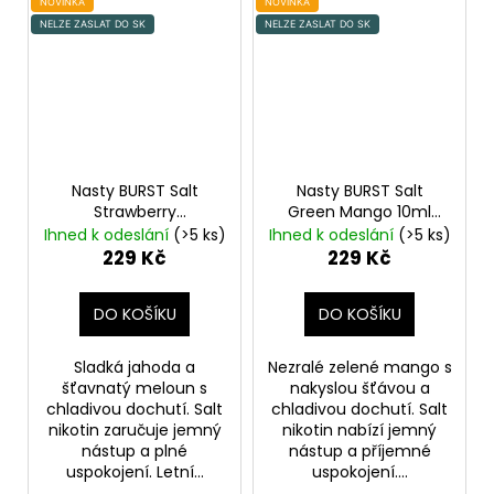
NOVINKA
NOVINKA
NELZE ZASLAT DO SK
NELZE ZASLAT DO SK
Nasty BURST Salt
Nasty BURST Salt
Strawberry
Green Mango 10ml
Watermelon 10ml
20mg
Zelené mango,
Ihned k odeslání
(>5 ks)
Ihned k odeslání
(>5 ks)
20mg
Jahoda, Vodní
Chladivá složka (ICE)
229 Kč
229 Kč
meloun, Chladivá
složka (ICE)
DO KOŠÍKU
DO KOŠÍKU
Sladká jahoda a
Nezralé zelené mango s
šťavnatý meloun s
nakyslou šťávou a
chladivou dochutí. Salt
chladivou dochutí. Salt
nikotin zaručuje jemný
nikotin nabízí jemný
nástup a plné
nástup a příjemné
uspokojení. Letní...
uspokojení....