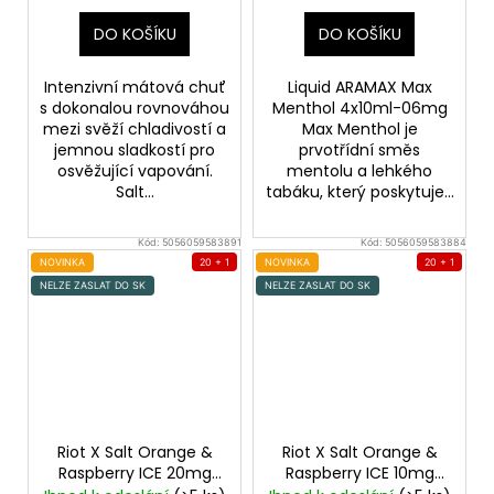
DO KOŠÍKU
DO KOŠÍKU
Intenzivní mátová chuť
Liquid ARAMAX Max
s dokonalou rovnováhou
Menthol 4x10ml-06mg
mezi svěží chladivostí a
Max Menthol je
jemnou sladkostí pro
prvotřídní směs
osvěžující vapování.
mentolu a lehkého
Salt...
tabáku, který poskytuje...
Kód:
5056059583891
Kód:
5056059583884
NOVINKA
20 + 1
NOVINKA
20 + 1
NELZE ZASLAT DO SK
NELZE ZASLAT DO SK
Riot X Salt Orange &
Riot X Salt Orange &
Raspberry ICE 20mg
Raspberry ICE 10mg
Ledový pomeranč a
Ledový pomeranč a