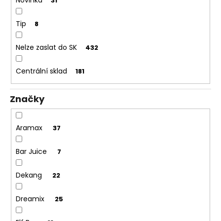
č
31
u
j
Tip
8
e
m
Nelze zaslat do SK
432
e
Centrální sklad
181
ELF
BAR
Značky
ELFLIQ
-
SALT
E-
Aramax
37
LIQUID
-
BLUEBERRY
Bar Juice
7
-
10ML
Dekang
22
-
10MG
185
Dreamix
25
Kč
Původně: