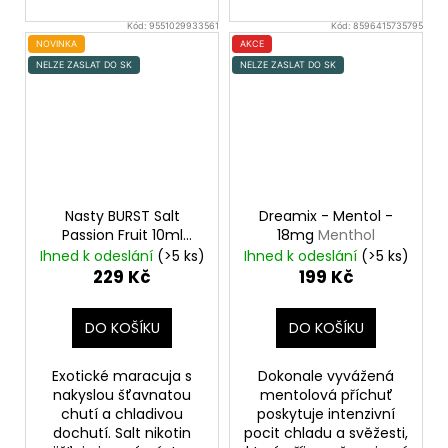
Kód:
9551029933561
Kód:
8596415735795
NOVINKA
AKCE
NELZE ZASLAT DO SK
NELZE ZASLAT DO SK
Nasty BURST Salt
Dreamix - Mentol -
Passion Fruit 10ml
18mg
Menthol
20mg
Marakuja,
Ihned k odeslání
(>5 ks)
Ihned k odeslání
(>5 ks)
Chladivá složka (ICE)
229 Kč
199 Kč
DO KOŠÍKU
DO KOŠÍKU
Exotické maracuja s
Dokonale vyvážená
nakyslou šťavnatou
mentolová příchuť
chutí a chladivou
poskytuje intenzivní
dochutí. Salt nikotin
pocit chladu a svěžesti,