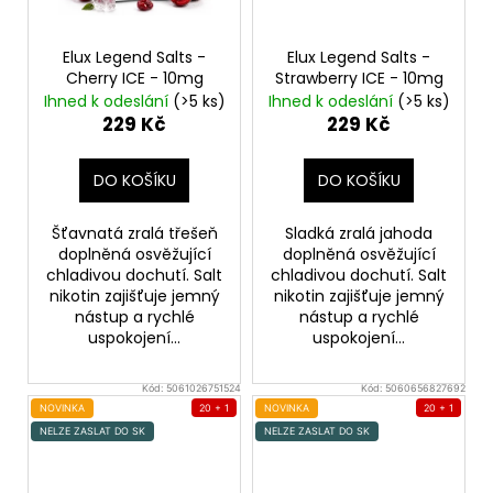
Elux Legend Salts -
Elux Legend Salts -
Cherry ICE - 10mg
Strawberry ICE - 10mg
Ihned k odeslání
(>5 ks)
Ihned k odeslání
(>5 ks)
229 Kč
229 Kč
DO KOŠÍKU
DO KOŠÍKU
Šťavnatá zralá třešeň
Sladká zralá jahoda
doplněná osvěžující
doplněná osvěžující
chladivou dochutí. Salt
chladivou dochutí. Salt
nikotin zajišťuje jemný
nikotin zajišťuje jemný
nástup a rychlé
nástup a rychlé
uspokojení...
uspokojení...
Kód:
5061026751524
Kód:
5060656827692
NOVINKA
20 + 1
NOVINKA
20 + 1
NELZE ZASLAT DO SK
NELZE ZASLAT DO SK