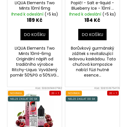
o
LIQUA Elements Two
Popič! - Salt e-liquid -
d
Mints 10ml 6mg
Blueberry Ice - 10ml -
20mg
Ledová borůvka
u
Ihned k odeslání
(>5 ks)
Ihned k odeslání
(>5 ks)
189 Kč
184 Kč
k
t
DO KOŠÍKU
DO KOŠÍKU
ů
LIQUA Elements Two
Borůvkový gurmánský
Mints 10ml-6mg
zážitek s revitalizující
Originální náplň od
ledovou kaskádou. Tato
tradičního výrobce
chuťová kompozice
Ritchy-Liqua. Vyvážený
nabízí fúzi hutné
poměr 50%PG a 50%VG...
esence...
Kód:
5060656827562
Kód:
5061026754174
NOVINKA
20 + 1
NOVINKA
20 + 1
NELZE ZASLAT DO SK
NELZE ZASLAT DO SK