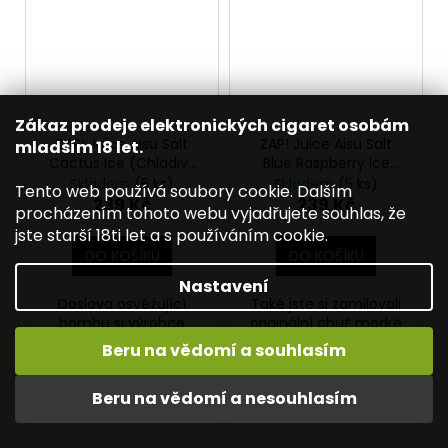
Zákaz prodeje elektronických cigaret osobám
ZAP! Juice Aisu Salt
ZAP! Juice Aisu Salt
mladším 18 let.
Cactus Ice (Chladivý
Blue Raspberry Ice
kaktus) 10ml 10mg
(Ledová modrá
Skladem
(5 ks)
Skladem
(5 ks)
Tento web používá soubory cookie. Dalším
malina) 10ml 20mg
239 Kč
239 Kč
procházením tohoto webu vyjadřujete souhlas, že
jste starší 18ti let a s používáním cookie.
DO KOŠÍKU
DO KOŠÍKU
Nastavení
Doslova osvěžující
Také jste si zamilovali
bombu si výrobce
originální chuť modré
připravil s příchutí
maliny? Zkuste si její
Beru na vědomí a souhlasím
Cactus. Sladká,
sladkou chuť představit
šťavnatá, svěží a
ve formě čerstvě...
Beru na vědomí a nesouhlasím
doslova dechberoucí
chuť...