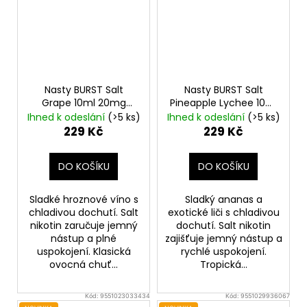
Nasty BURST Salt
Nasty BURST Salt
Grape 10ml 20mg
Pineapple Lychee 10ml
Hroznové víno,
20mg
Ananas, Liči,
Ihned k odeslání
(>5 ks)
Ihned k odeslání
(>5 ks)
Chladivá složka (ICE)
Chladivá složka (ICE)
229 Kč
229 Kč
DO KOŠÍKU
DO KOŠÍKU
Sladké hroznové víno s
Sladký ananas a
chladivou dochutí. Salt
exotické liči s chladivou
nikotin zaručuje jemný
dochutí. Salt nikotin
nástup a plné
zajišťuje jemný nástup a
uspokojení. Klasická
rychlé uspokojení.
ovocná chuť...
Tropická...
Kód:
9551023033434
Kód:
9551029936067