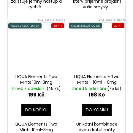
zajišťuje jemný nástup a
který příjemně projasní
rychlé...
vaše smysly...
Kód:
8596181218362
Kód:
8596181218355
NELZE ZASLAT DO SK
30 + 1
NELZE ZASLAT DO SK
30 + 1
LIQUA Elements Two
LIQUA Elements - Two
Mints 10ml 3mg
Mints - 10ml - 0mg
Ihned k odeslání
(>5 ks)
Ihned k odeslání
(>5 ks)
199 Kč
198 Kč
DO KOŠÍKU
DO KOŠÍKU
LIQUA Elements Two
Unikátní kombinace
Mints 10ml-3mg
dvou druhů máty