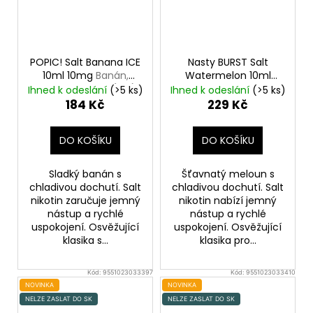
POPIC! Salt Banana ICE
Nasty BURST Salt
10ml 10mg
Banán,
Watermelon 10ml
Chladivá složka (ICE)
20mg
Vodní meloun,
Ihned k odeslání
(>5 ks)
Ihned k odeslání
(>5 ks)
Chladivá složka (ICE)
184 Kč
229 Kč
DO KOŠÍKU
DO KOŠÍKU
Sladký banán s
Šťavnatý meloun s
chladivou dochutí. Salt
chladivou dochutí. Salt
nikotin zaručuje jemný
nikotin nabízí jemný
nástup a rychlé
nástup a rychlé
uspokojení. Osvěžující
uspokojení. Osvěžující
klasika s...
klasika pro...
Kód:
9551023033397
Kód:
9551023033410
NOVINKA
NOVINKA
NELZE ZASLAT DO SK
NELZE ZASLAT DO SK