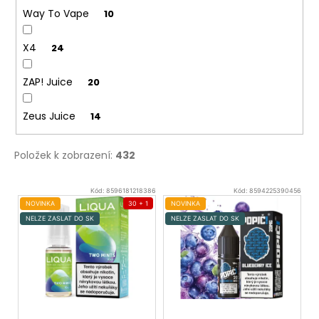
Way To Vape
10
X4
24
ZAP! Juice
20
Zeus Juice
14
Položek k zobrazení:
432
V
Kód:
8596181218386
Kód:
8594225390456
ý
NOVINKA
30 + 1
NOVINKA
NELZE ZASLAT DO SK
NELZE ZASLAT DO SK
p
i
s
p
r