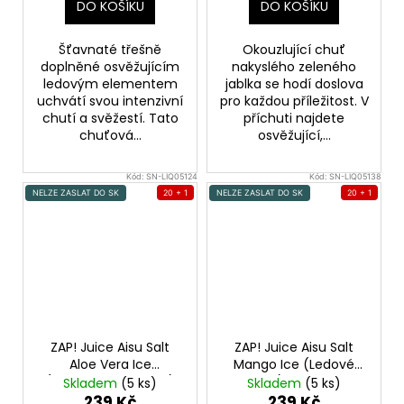
DO KOŠÍKU
DO KOŠÍKU
Šťavnaté třešně
Okouzlující chuť
doplněné osvěžujícím
nakyslého zeleného
ledovým elementem
jablka se hodí doslova
uchvátí svou intenzivní
pro každou příležitost. V
chutí a svěžestí. Tato
příchuti najdete
chuťová...
osvěžující,...
Kód:
SN-LIQ05124
Kód:
SN-LIQ05138
NELZE ZASLAT DO SK
20 + 1
NELZE ZASLAT DO SK
20 + 1
ZAP! Juice Aisu Salt
ZAP! Juice Aisu Salt
Aloe Vera Ice
Mango Ice (Ledové
(Chladivá aloe vera)
mango) 10ml 20mg
Skladem
(5 ks)
Skladem
(5 ks)
10ml 20mg
239 Kč
239 Kč