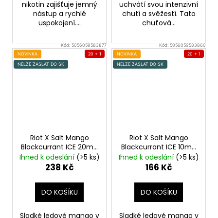
nikotin zajišťuje jemný
uchvátí svou intenzivní
nástup a rychlé
chutí a svěžestí. Tato
uspokojení....
chuťová...
Kód:
5056059583877
Kód:
5056059583860
NOVINKA
20 + 1
NOVINKA
20 + 1
NELZE ZASLAT DO SK
NELZE ZASLAT DO SK
Riot X Salt Mango
Riot X Salt Mango
Blackcurrant ICE 20mg
Blackcurrant ICE 10mg
Ledové mango a
Ledové mango a
Ihned k odeslání
(>5 ks)
Ihned k odeslání
(>5 ks)
černý rybíz
černý rybíz
238 Kč
166 Kč
DO KOŠÍKU
DO KOŠÍKU
Sladké ledové mango v
Sladké ledové mango v