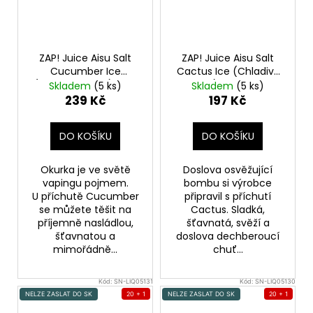
ZAP! Juice Aisu Salt
ZAP! Juice Aisu Salt
Cucumber Ice
Cactus Ice (Chladivý
(Ledová okurka) 10ml
kaktus) 10ml 20mg
Skladem
(5 ks)
Skladem
(5 ks)
10mg
239 Kč
197 Kč
DO KOŠÍKU
DO KOŠÍKU
Okurka je ve světě
Doslova osvěžující
vapingu pojmem.
bombu si výrobce
U příchutě Cucumber
připravil s příchutí
se můžete těšit na
Cactus. Sladká,
příjemně nasládlou,
šťavnatá, svěží a
šťavnatou a
doslova dechberoucí
mimořádně...
chuť...
Kód:
SN-LIQ05131
Kód:
SN-LIQ05130
NELZE ZASLAT DO SK
20 + 1
NELZE ZASLAT DO SK
20 + 1