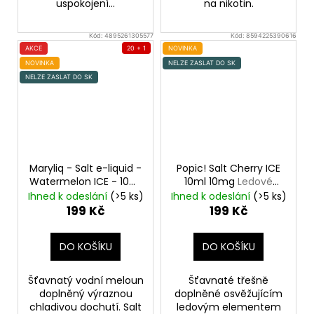
uspokojení...
na nikotin.
Kód:
4895261305577
Kód:
8594225390616
AKCE
20 + 1
NOVINKA
NOVINKA
NELZE ZASLAT DO SK
NELZE ZASLAT DO SK
Maryliq - Salt e-liquid -
Popic! Salt Cherry ICE
Watermelon ICE - 10ml
10ml 10mg
Ledové
- 20mg
Ledový
třešně
Ihned k odeslání
(>5 ks)
Ihned k odeslání
(>5 ks)
meloun
199 Kč
199 Kč
DO KOŠÍKU
DO KOŠÍKU
Šťavnatý vodní meloun
Šťavnaté třešně
doplněný výraznou
doplněné osvěžujícím
chladivou dochutí. Salt
ledovým elementem