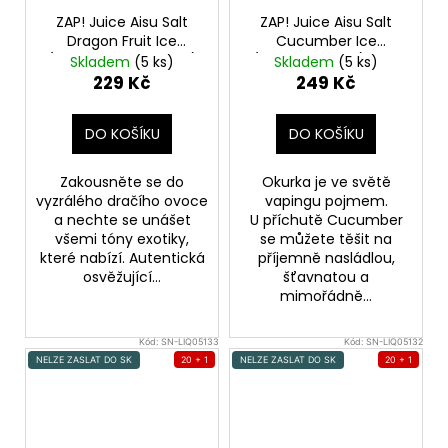
ZAP! Juice Aisu Salt
ZAP! Juice Aisu Salt
Dragon Fruit Ice
Cucumber Ice
(Ledové dračí ovoce)
(Ledová okurka) 10ml
Skladem
(5 ks)
Skladem
(5 ks)
10ml 10mg
20mg
229 Kč
249 Kč
DO KOŠÍKU
DO KOŠÍKU
Zakousněte se do
Okurka je ve světě
vyzrálého dračího ovoce
vapingu pojmem.
a nechte se unášet
U příchutě Cucumber
všemi tóny exotiky,
se můžete těšit na
které nabízí. Autentická
příjemně nasládlou,
osvěžující...
šťavnatou a
mimořádně...
Kód:
SN-LIQ05133
Kód:
SN-LIQ05132
NELZE ZASLAT DO SK
20 + 1
NELZE ZASLAT DO SK
20 + 1