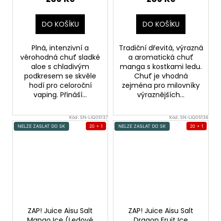
DO KOŠÍKU
DO KOŠÍKU
Plná, intenzivní a
Tradiční dřevitá, výrazná
věrohodná chuť sladké
a aromatická chuť
aloe s chladivým
manga s kostkami ledu.
podkresem se skvěle
Chuť je vhodná
hodí pro celoroční
zejména pro milovníky
vaping. Přináší...
výraznějších...
Kód:
SN-LIQ05137
Kód:
SN-LIQ05136
NELZE ZASLAT DO SK
20 + 1
NELZE ZASLAT DO SK
20 + 1
ZAP! Juice Aisu Salt
ZAP! Juice Aisu Salt
Mango Ice (Ledové
Dragon Fruit Ice