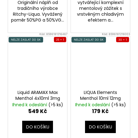
Originální náplň od
vytvářející komplexní
tradičního výrobce
mentolový zážitek s
Ritchy-Liqua. Vyvážený
vrstvěným chladivým
poměr 50%PG a 50%VG...
efektem a...
Kód:
8596181216467
Kód:
8596181218003
NELZE ZASLAT DO SK
25 + 1
NELZE ZASLAT DO SK
30 + 1
Liquid ARAMAX Max
LIQUA Elements
Menthol 4x10ml 3mg
Menthol 10ml 12mg
Ihned k odeslání
(>5 ks)
Ihned k odeslání
(>5 ks)
549 Kč
179 Kč
DO KOŠÍKU
DO KOŠÍKU