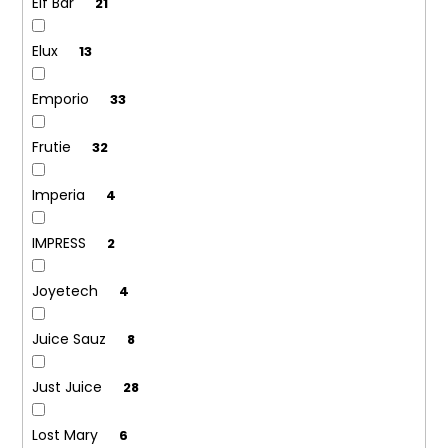
Elf Bar
21
245
Kč
Elux
13
Emporio
33
Frutie
32
Imperia
4
IMPRESS
2
Joyetech
4
Juice Sauz
8
Just Juice
28
Lost Mary
6