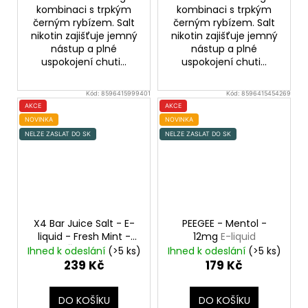
kombinaci s trpkým
kombinaci s trpkým
černým rybízem. Salt
černým rybízem. Salt
nikotin zajišťuje jemný
nikotin zajišťuje jemný
nástup a plné
nástup a plné
uspokojení chuti...
uspokojení chuti...
Kód:
8596415999401
Kód:
8596415454269
AKCE
AKCE
NOVINKA
NOVINKA
NELZE ZASLAT DO SK
NELZE ZASLAT DO SK
X4 Bar Juice Salt - E-
PEEGEE - Mentol -
liquid - Fresh Mint -
12mg
E-liquid
20mg
Čerstvá máta
Ihned k odeslání
(>5 ks)
Ihned k odeslání
(>5 ks)
239 Kč
179 Kč
DO KOŠÍKU
DO KOŠÍKU