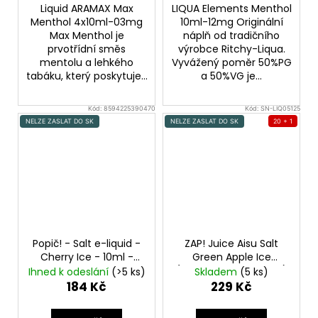
Liquid ARAMAX Max
LIQUA Elements Menthol
Menthol 4x10ml-03mg
10ml-12mg Originální
Max Menthol je
náplň od tradičního
prvotřídní směs
výrobce Ritchy-Liqua.
mentolu a lehkého
Vyvážený poměr 50%PG
tabáku, který poskytuje...
a 50%VG je...
Kód:
8594225390470
Kód:
SN-LIQ05125
NELZE ZASLAT DO SK
NELZE ZASLAT DO SK
20 + 1
Popič! - Salt e-liquid -
ZAP! Juice Aisu Salt
Cherry Ice - 10ml -
Green Apple Ice
20mg
Ledové třešně
(Ledové zelené jablko)
Ihned k odeslání
(>5 ks)
Skladem
(5 ks)
10ml 10mg
184 Kč
229 Kč