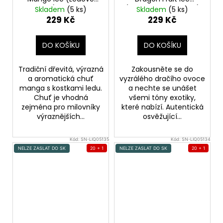
mango) 10ml 10mg
(Ledové dračí ovoce)
Skladem
(5 ks)
Skladem
(5 ks)
10ml 20mg
229 Kč
229 Kč
DO KOŠÍKU
DO KOŠÍKU
Tradiční dřevitá, výrazná
Zakousněte se do
a aromatická chuť
vyzrálého dračího ovoce
manga s kostkami ledu.
a nechte se unášet
Chuť je vhodná
všemi tóny exotiky,
zejména pro milovníky
které nabízí. Autentická
výraznějších...
osvěžující...
Kód:
SN-LIQ05135
Kód:
SN-LIQ05134
NELZE ZASLAT DO SK
20 + 1
NELZE ZASLAT DO SK
20 + 1