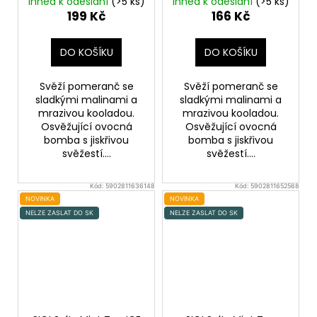
Ihned k odeslání
(>5 ks)
Ihned k odeslání
(>5 ks)
malina
malina
199 Kč
166 Kč
DO KOŠÍKU
DO KOŠÍKU
Svěží pomeranč se
Svěží pomeranč se
sladkými malinami a
sladkými malinami a
mrazivou kooladou.
mrazivou kooladou.
Osvěžující ovocná
Osvěžující ovocná
bomba s jiskřivou
bomba s jiskřivou
svěžestí....
svěžestí....
Kód:
5902811636148
Kód:
5902811652568
NOVINKA
NOVINKA
NELZE ZASLAT DO SK
NELZE ZASLAT DO SK