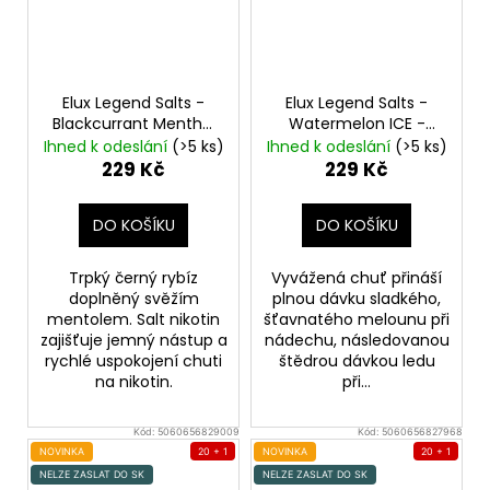
Elux Legend Salts -
Elux Legend Salts -
Blackcurrant Menthol
Watermelon ICE -
- 10mg
10mg
Ihned k odeslání
(>5 ks)
Ihned k odeslání
(>5 ks)
229 Kč
229 Kč
DO KOŠÍKU
DO KOŠÍKU
Trpký černý rybíz
Vyvážená chuť přináší
doplněný svěžím
plnou dávku sladkého,
mentolem. Salt nikotin
šťavnatého melounu při
zajišťuje jemný nástup a
nádechu, následovanou
rychlé uspokojení chuti
štědrou dávkou ledu
na nikotin.
při...
Kód:
5060656829009
Kód:
5060656827968
NOVINKA
20 + 1
NOVINKA
20 + 1
NELZE ZASLAT DO SK
NELZE ZASLAT DO SK