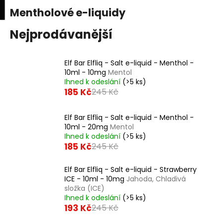
K
upní
Menu
ní
Mentholové e-liquidy
Přejít
o
na
Zpět
Zpět
k
š
obsah
Nejprodávanější
í
C
k
Elf Bar Elfliq - Salt e-liquid - Menthol -
o
10ml - 10mg
Mentol
p
Ihned k odeslání
(>5 ks)
o
185 Kč
245 Kč
t
ř
Elf Bar Elfliq - Salt e-liquid - Menthol -
10ml - 20mg
Mentol
e
Ihned k odeslání
(>5 ks)
b
185 Kč
245 Kč
u
j
Elf Bar Elfliq - Salt e-liquid - Strawberry
ICE - 10ml - 10mg
Jahoda, Chladivá
e
složka (ICE)
t
Ihned k odeslání
(>5 ks)
e
193 Kč
245 Kč
n