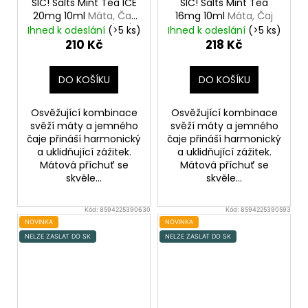
SIC! Salts Mint Tea ICE
SIC! Salts Mint Tea
20mg 10ml
Máta, Čaj,
16mg 10ml
Máta, Čaj
Chladivá složka (ICE)
Ihned k odeslání
(>5 ks)
Ihned k odeslání
(>5 ks)
210 Kč
218 Kč
DO KOŠÍKU
DO KOŠÍKU
Osvěžující kombinace
Osvěžující kombinace
svěží máty a jemného
svěží máty a jemného
čaje přináší harmonický
čaje přináší harmonický
a uklidňující zážitek.
a uklidňující zážitek.
Mátová příchuť se
Mátová příchuť se
skvěle...
skvěle...
Kód:
8594225390630
Kód:
8594225390593
NOVINKA
NOVINKA
NELZE ZASLAT DO SK
NELZE ZASLAT DO SK