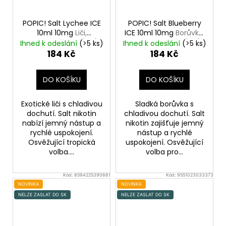
POPIC! Salt Lychee ICE
POPIC! Salt Blueberry
10ml 10mg
Liči,
ICE 10ml 10mg
Borůvka,
Chladivá složka (ICE)
Chladivá složka (ICE)
Ihned k odeslání
(>5 ks)
Ihned k odeslání
(>5 ks)
184 Kč
184 Kč
DO KOŠÍKU
DO KOŠÍKU
Exotické liči s chladivou
Sladká borůvka s
dochutí. Salt nikotin
chladivou dochutí. Salt
nabízí jemný nástup a
nikotin zajišťuje jemný
rychlé uspokojení.
nástup a rychlé
Osvěžující tropická
uspokojení. Osvěžující
volba....
volba pro...
Kód:
8594225390661
Kód:
9551023033373
NOVINKA
NOVINKA
NELZE ZASLAT DO SK
NELZE ZASLAT DO SK