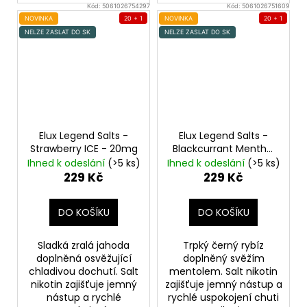
Kód:
5061026754297
Kód:
5061026751609
NOVINKA
20 + 1
NOVINKA
20 + 1
NELZE ZASLAT DO SK
NELZE ZASLAT DO SK
Elux Legend Salts -
Elux Legend Salts -
Strawberry ICE - 20mg
Blackcurrant Menthol
- 20mg
Ihned k odeslání
(>5 ks)
Ihned k odeslání
(>5 ks)
229 Kč
229 Kč
DO KOŠÍKU
DO KOŠÍKU
Sladká zralá jahoda
Trpký černý rybíz
doplněná osvěžující
doplněný svěžím
chladivou dochutí. Salt
mentolem. Salt nikotin
nikotin zajišťuje jemný
zajišťuje jemný nástup a
nástup a rychlé
rychlé uspokojení chuti