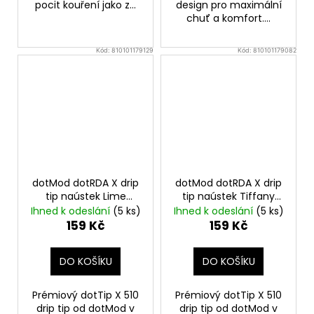
pocit kouření jako z...
design pro maximální
chuť a komfort....
Kód:
810101179129
Kód:
810101179082
dotMod dotRDA X drip
dotMod dotRDA X drip
tip naústek Lime
tip naústek Tiffany
Green
Blue
Ihned k odeslání
(5 ks)
Ihned k odeslání
(5 ks)
159 Kč
159 Kč
DO KOŠÍKU
DO KOŠÍKU
Prémiový dotTip X 510
Prémiový dotTip X 510
drip tip od dotMod v
drip tip od dotMod v