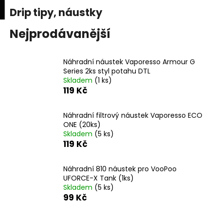
K
upní
Menu
ní
Drip tipy, náustky
Přejít
o
na
Zpět
Zpět
k
š
obsah
Nejprodávanější
í
C
k
Náhradní náustek Vaporesso Armour G
o
Series 2ks styl potahu DTL
p
Skladem
(1 ks)
o
119 Kč
t
ř
Náhradní filtrový náustek Vaporesso ECO
ONE (20ks)
e
Skladem
(5 ks)
b
119 Kč
u
j
Náhradní 810 náustek pro VooPoo
e
UFORCE-X Tank (1ks)
Skladem
(5 ks)
t
99 Kč
e
n