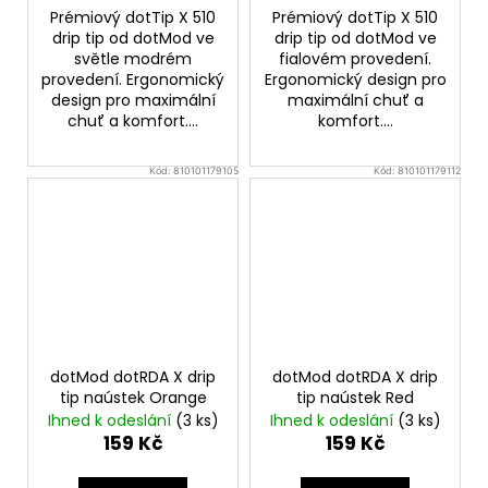
Prémiový dotTip X 510
Prémiový dotTip X 510
drip tip od dotMod ve
drip tip od dotMod ve
světle modrém
fialovém provedení.
provedení. Ergonomický
Ergonomický design pro
design pro maximální
maximální chuť a
chuť a komfort....
komfort....
Kód:
810101179105
Kód:
810101179112
dotMod dotRDA X drip
dotMod dotRDA X drip
tip naústek Orange
tip naústek Red
Ihned k odeslání
(3 ks)
Ihned k odeslání
(3 ks)
159 Kč
159 Kč