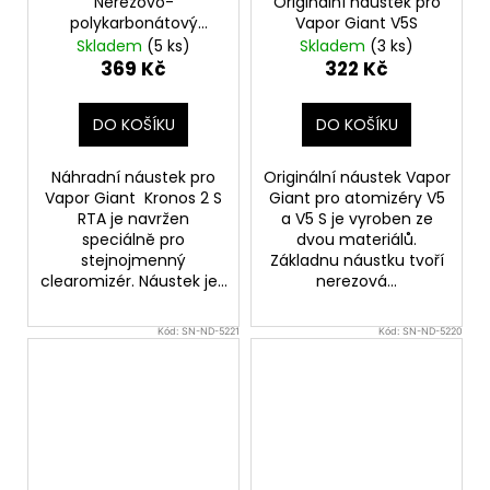
Nerezovo-
Originální náustek pro
polykarbonátový
Vapor Giant V5S
náustek pro Vapor
Skladem
(5 ks)
Skladem
(3 ks)
Giant Kronos 2 S RTA
369 Kč
322 Kč
(1ks)
DO KOŠÍKU
DO KOŠÍKU
Náhradní náustek pro
Originální náustek Vapor
Vapor Giant Kronos 2 S
Giant pro atomizéry V5
RTA je navržen
a V5 S je vyroben ze
speciálně pro
dvou materiálů.
stejnojmenný
Základnu náustku tvoří
clearomizér. Náustek je...
nerezová...
Kód:
SN-ND-5221
Kód:
SN-ND-5220