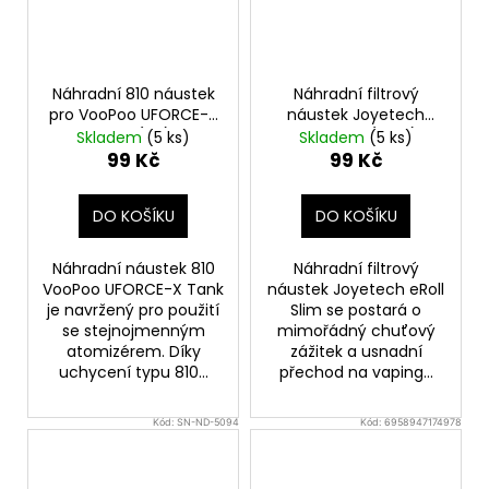
Náhradní 810 náustek
Náhradní filtrový
pro VooPoo UFORCE-X
náustek Joyetech
Tank (1ks)
eRoll Slim (20ks)
Skladem
(5 ks)
Skladem
(5 ks)
99 Kč
99 Kč
DO KOŠÍKU
DO KOŠÍKU
Náhradní náustek 810
Náhradní filtrový
VooPoo UFORCE-X Tank
náustek Joyetech eRoll
je navržený pro použití
Slim se postará o
se stejnojmenným
mimořádný chuťový
atomizérem. Díky
zážitek a usnadní
uchycení typu 810...
přechod na vaping...
Kód:
SN-ND-5094
Kód:
6958947174978