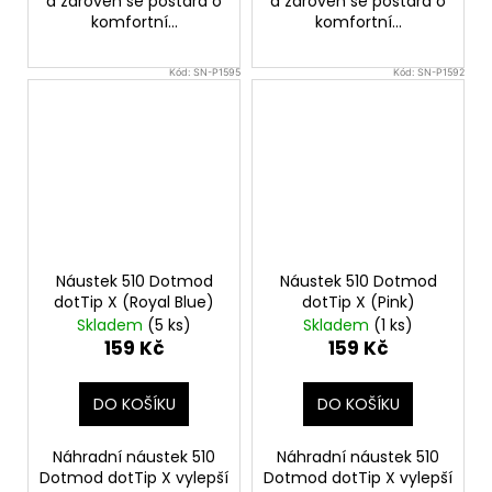
a zároveň se postará o
a zároveň se postará o
komfortní...
komfortní...
Kód:
SN-P1595
Kód:
SN-P1592
Náustek 510 Dotmod
Náustek 510 Dotmod
dotTip X (Royal Blue)
dotTip X (Pink)
Skladem
(5 ks)
Skladem
(1 ks)
159 Kč
159 Kč
DO KOŠÍKU
DO KOŠÍKU
Náhradní náustek 510
Náhradní náustek 510
Dotmod dotTip X vylepší
Dotmod dotTip X vylepší