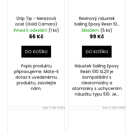
Drip Tip - Nerezová
Resinový náustek
ocel (Gold Camaro)
Sailing Epoxy Resin 510
SL211
Ihned k odeslání
(1 ks)
Skladem
(5 ks)
66 Kč
99 Kč
DO KOŠÍKU
DO KOŠÍKU
Popis produktu
Náustek Sailing Epoxy
připravujeme. Máte-li
Resin 510 SL211 je
dotaz k uvedenému
kompatibilní s
produktu, zavolejte
clearomizéry a
nám.
atomizéry s uchycením
náustku typu 510. Je...
Kód:
V-SN-P1202
Kód:
V-SN-P1090