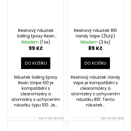
Resinový náustek
Resinový náustek 810
Sailing Epoxy Resin
Vandy Vape (Žlutý)
Stripe 510 (1ks)
Skladem
(1 ks)
Skladem
(3 ks)
99 Kč
89 Kč
DO KOŠÍKU
DO KOŠÍKU
Náustek Sailing Epoxy
Resinový náustek Vandy
Resin Stripe 510 je
Vape je kompatibilní s
kompatibilní s
clearomizéry a
clearomizéry a
atomizéry s uchycením
atomizéry s uchycením
náustku 810. Tento
náustku typu 510. Je...
náustek...
Kód:
V-SN-ND-3131
Kód:
SN-ND-3922