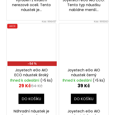
nerezové oceli. Tento
Tento typ náustku
náustek je...
nabídne menší...
Kód:
996457
Kód:
995063
AKCE
–54 %
Joyetech eGo AIO
Joyetech eGo AIO
ECO náustek široký
náustek černý
Ihned k odeslání
(>5 ks)
Ihned k odeslání
(>5 ks)
29 Kč
39 Kč
64 Kč
DO KOŠÍKU
DO KOŠÍKU
Náhradní náustek je
Joyetech eGo AIO