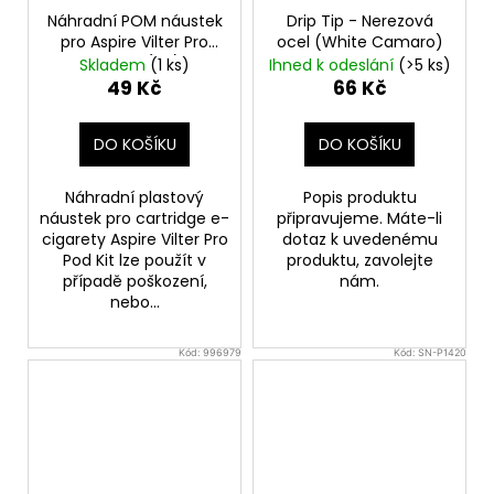
Náhradní POM náustek
Drip Tip - Nerezová
pro Aspire Vilter Pro
ocel (White Camaro)
Pod Kit (1ks)
Skladem
(1 ks)
Ihned k odeslání
(>5 ks)
49 Kč
66 Kč
DO KOŠÍKU
DO KOŠÍKU
Náhradní plastový
Popis produktu
náustek pro cartridge e-
připravujeme. Máte-li
cigarety Aspire Vilter Pro
dotaz k uvedenému
Pod Kit lze použít v
produktu, zavolejte
případě poškození,
nám.
nebo...
Kód:
996979
Kód:
SN-P1420