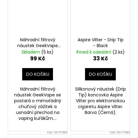
Náhradní filtrový
Aspire Vilter - Drip Tip
náustek GeekVape
- Black
(20ks)
Skladem
(5 ks)
Ihned k odeslání
(2 ks)
99 Kč
33 Kč
DO KOŠÍKU
DO KOŠÍKU
Náhradní filtrový
Silikonový náustek (Drip
náustek GeekVape se
Tip) koncovka Aspire
postará o mimořádný
Vilter pro elektronickou
chuťový zážitek a
cigaretu Aspire Vilter.
usnadní přechod na
Barva (Černá).
vaping kuřákům....
Kód:
SN-P1596
Kód:
SN-P1589