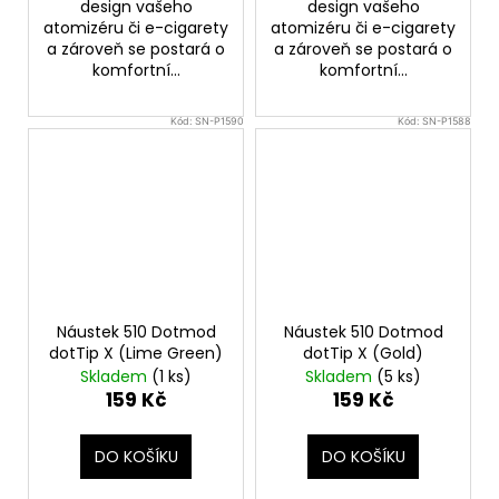
design vašeho
design vašeho
atomizéru či e-cigarety
atomizéru či e-cigarety
a zároveň se postará o
a zároveň se postará o
komfortní...
komfortní...
Kód:
SN-P1590
Kód:
SN-P1588
Náustek 510 Dotmod
Náustek 510 Dotmod
dotTip X (Lime Green)
dotTip X (Gold)
Skladem
(1 ks)
Skladem
(5 ks)
159 Kč
159 Kč
DO KOŠÍKU
DO KOŠÍKU