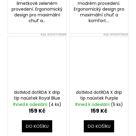
limetkově zeleném
modrém provedení.
provedení. Ergonomický
Ergonomický design pro
design pro maximální
maximální chuť a
chuť a...
komfort....
Kód:
810101179099
Kód:
810101179051
dotMod dotRDA X drip
dotMod dotRDA X drip
tip naústek Royal Blue
tip naústek Purple
Ihned k odeslání
(4 ks)
Ihned k odeslání
(5 ks)
159 Kč
159 Kč
DO KOŠÍKU
DO KOŠÍKU