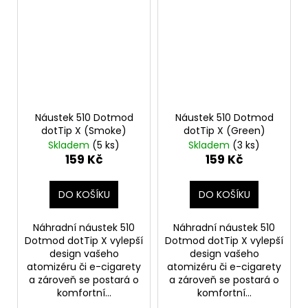
Náustek 510 Dotmod
Náustek 510 Dotmod
dotTip X (Smoke)
dotTip X (Green)
Skladem
(5 ks)
Skladem
(3 ks)
159 Kč
159 Kč
DO KOŠÍKU
DO KOŠÍKU
Náhradní náustek 510
Náhradní náustek 510
Dotmod dotTip X vylepší
Dotmod dotTip X vylepší
design vašeho
design vašeho
atomizéru či e-cigarety
atomizéru či e-cigarety
a zároveň se postará o
a zároveň se postará o
komfortní...
komfortní...