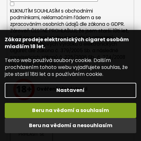
k
y
KLIKNUTÍM SOUHLASÍM s
obchodními
v
podmínkami,
reklamačním řádem a se
ý
zpracováním osobních údajů dle zákona o
GDPR
.
p
Zároveň ČESTNĚ PROHLAŠUJI, že jsem starší 18ti let,
i
tudíž se na moji osobu nevztahuje omezení
Zákaz prodeje elektronických cigaret osobám
s
prodeje tabákových výrobků a elektronických
mladším 18 let.
u
cigaret dle zákona č. 379/2005 Sb. a následně
souvisejících zákonů č. 225/2006 Sb., č. 274/2008
Tento web používá soubory cookie. Dalším
Sb a č. 305/2009 Sb.
procházením tohoto webu vyjadřujete souhlas, že
jste starší 18ti let a s používáním cookie.
Ověření plnoletosti
Nastavení
Pro nákup na našem e-shopu potřebujeme, dle
Beru na vědomí a souhlasím
nařízení zákona, ověřit Vaši plnoletost.
Vaše osobní údaje nikdy neukládáme!
Beru na vědomí a nesouhlasím
PŘIHLÁSIT SE