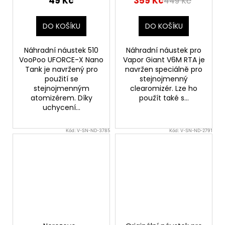
49 Kč
359 Kč
449 Kč
DO KOŠÍKU
DO KOŠÍKU
Náhradní náustek 510
Náhradní náustek pro
VooPoo UFORCE-X Nano
Vapor Giant V6M RTA je
Tank je navržený pro
navržen speciálně pro
použití se
stejnojmenný
stejnojmenným
clearomizér. Lze ho
atomizérem. Díky
použít také s...
uchycení...
Kód:
V-SN-ND-3785
Kód:
V-SN-ND-2791