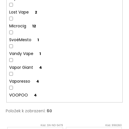
Lost Vape
2
Microcig
12
SvoëMesto
1
Vandy Vape
1
Vapor Giant
4
Vaporesso
4
VOOPOO
4
Položek k zobrazení:
60
V
Kód:
SN-ND-5479
Kód:
998260