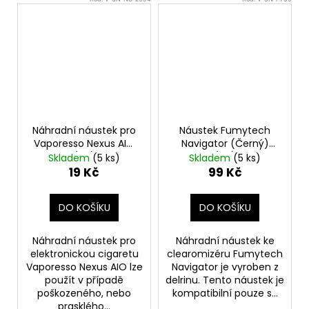
Náhradní náustek pro
Náustek Fumytech
Vaporesso Nexus AIO
Navigator (Černý)
(1ks)
(1ks)
Skladem
(5 ks)
Skladem
(5 ks)
19 Kč
99 Kč
DO KOŠÍKU
DO KOŠÍKU
Náhradní náustek pro
Náhradní náustek ke
elektronickou cigaretu
clearomizéru Fumytech
Vaporesso Nexus AIO lze
Navigator je vyroben z
použít v případě
delrinu. Tento náustek je
poškozeného, nebo
kompatibilní pouze s...
prasklého...