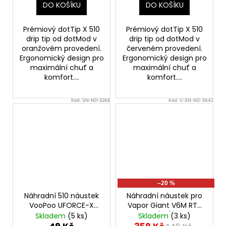
DO KOŠÍKU
DO KOŠÍKU
Prémiový dotTip X 510
Prémiový dotTip X 510
drip tip od dotMod v
drip tip od dotMod v
oranžovém provedení.
červeném provedení.
Ergonomický design pro
Ergonomický design pro
maximální chuť a
maximální chuť a
komfort....
komfort....
Kód:
SN-ND-5268
Kód:
V-SN-ND-3642
–20 %
Náhradní 510 náustek
Náhradní náustek pro
VooPoo UFORCE-X
Vapor Giant V6M RTA
Nano Tank 1ks
(1ks)
Skladem
(5 ks)
Skladem
(3 ks)