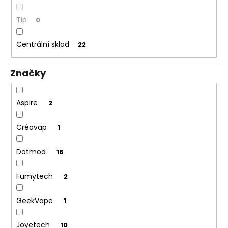
č
u
Tip
0
j
e
Centrální sklad
m
22
e
Značky
JOYETECH
BF
Aspire
2
SS316
ATOMIZER
0,6OHM
Créavap
1
45
Kč
Dotmod
16
Fumytech
2
GeekVape
1
Joyetech
10