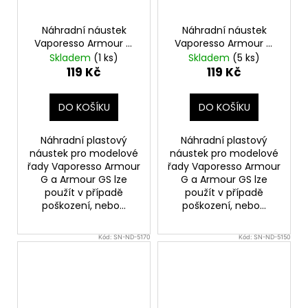
Náhradní náustek
Náhradní náustek
Vaporesso Armour G
Vaporesso Armour G
Series 2ks styl potahu
Series 2ks styl potahu
Skladem
(1 ks)
Skladem
(5 ks)
DTL
MTL
119 Kč
119 Kč
DO KOŠÍKU
DO KOŠÍKU
Náhradní plastový
Náhradní plastový
náustek pro modelové
náustek pro modelové
řady Vaporesso Armour
řady Vaporesso Armour
G a Armour GS lze
G a Armour GS lze
použít v případě
použít v případě
poškození, nebo...
poškození, nebo...
Kód:
SN-ND-5170
Kód:
SN-ND-5150