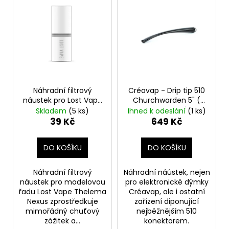
ý
p
i
s
p
r
o
Náhradní filtrový
Créavap - Drip tip 510
d
náustek pro Lost Vape
Churchwarden 5" (
Thelema Nexus Pod
EPIPE STEM )
u
Skladem
(5 ks)
Ihned k odeslání
(1 ks)
(5ks)
39 Kč
649 Kč
k
t
DO KOŠÍKU
DO KOŠÍKU
ů
Náhradní filtrový
Náhradní náústek, nejen
náustek pro modelovou
pro elektronické dýmky
řadu Lost Vape Thelema
Créavap, ale i ostatní
Nexus zprostředkuje
zařízení diponující
mimořádný chuťový
nejběžnějším 510
zážitek a...
konektorem.