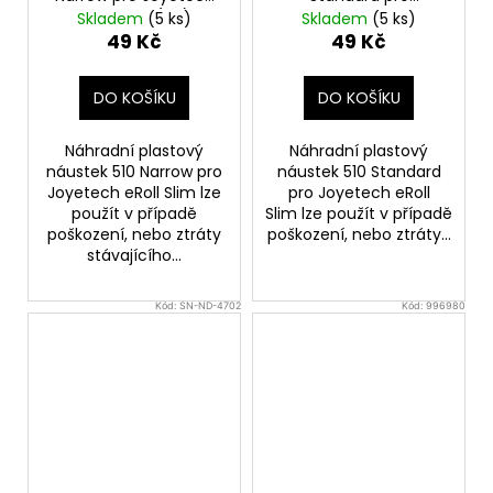
eRoll Slim (1ks)
Joyetech eRoll Slim
Skladem
(5 ks)
Skladem
(5 ks)
(1ks)
49 Kč
49 Kč
DO KOŠÍKU
DO KOŠÍKU
Náhradní plastový
Náhradní plastový
náustek 510 Narrow pro
náustek 510 Standard
Joyetech eRoll Slim lze
pro Joyetech eRoll
použít v případě
Slim lze použít v případě
poškození, nebo ztráty
poškození, nebo ztráty...
stávajícího...
Kód:
SN-ND-4702
Kód:
996980