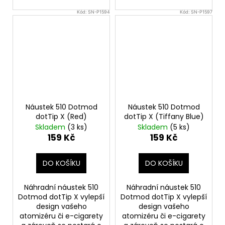
Kód:
SN-P1594
Kód:
SN-P1597
Náustek 510 Dotmod
Náustek 510 Dotmod
dotTip X (Red)
dotTip X (Tiffany Blue)
Skladem
(3 ks)
Skladem
(5 ks)
159 Kč
159 Kč
DO KOŠÍKU
DO KOŠÍKU
Náhradní náustek 510
Náhradní náustek 510
Dotmod dotTip X vylepší
Dotmod dotTip X vylepší
design vašeho
design vašeho
atomizéru či e-cigarety
atomizéru či e-cigarety