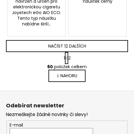
navržen a určen pro
náustek černý
elektronickou cigaretu
Joyetech eGo AIO ECO.
Tento typ náustku
nabídne širší...
NAČÍST 12 DALŠÍCH
S
1
2
t
O
r
60
položek celkem
v
á
NAHORU
l
n
k
á
o
d
Z
v
a
á
á
c
Odebírat newsletter
n
p
í
í
Nezmeškejte žádné novinky či slevy!
p
a
r
t
E-mail
v
í