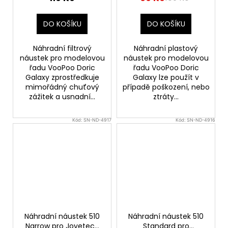
DO KOŠÍKU
DO KOŠÍKU
Náhradní filtrový
Náhradní plastový
náustek pro modelovou
náustek pro modelovou
řadu VooPoo Doric
řadu VooPoo Doric
Galaxy zprostředkuje
Galaxy lze použít v
mimořádný chuťový
případě poškození, nebo
zážitek a usnadní...
ztráty...
Kód:
SN-ND-4917
Kód:
SN-ND-4916
Náhradní náustek 510
Náhradní náustek 510
Narrow pro Joyetech
Standard pro