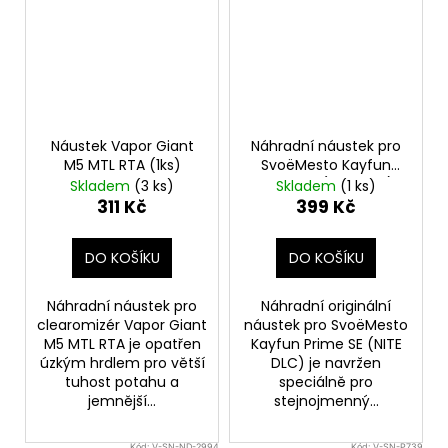
Náustek Vapor Giant
Náhradní náustek pro
M5 MTL RTA (1ks)
SvoëMesto Kayfun
Prime SE (NITE DLC)
Skladem
(3 ks)
Skladem
(1 ks)
(1ks)
311 Kč
399 Kč
DO KOŠÍKU
DO KOŠÍKU
Náhradní náustek pro
Náhradní originální
clearomizér Vapor Giant
náustek pro SvoëMesto
M5 MTL RTA je opatřen
Kayfun Prime SE (NITE
úzkým hrdlem pro větší
DLC) je navržen
tuhost potahu a
speciálně pro
jemnější...
stejnojmenný...
Kód:
V-SN-ND-2994
Kód:
V-SN-P739