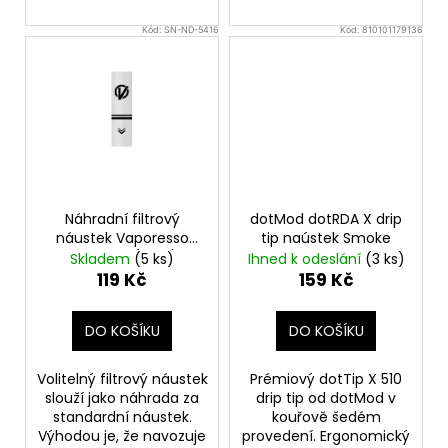
Kód:
SN-ND-5416
Kód:
810101179136
Náhradní filtrový
dotMod dotRDA X drip
náustek Vaporesso
tip naústek Smoke
ECO ONE (20ks)
Skladem
(5 ks)
Ihned k odeslání
(3 ks)
119 Kč
159 Kč
DO KOŠÍKU
DO KOŠÍKU
Volitelný filtrový náustek
Prémiový dotTip X 510
slouží jako náhrada za
drip tip od dotMod v
standardní náustek.
kouřově šedém
Výhodou je, že navozuje
provedení. Ergonomický