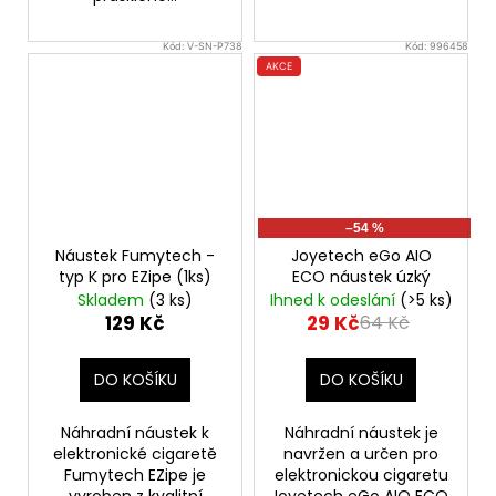
Kód:
V-SN-P738
Kód:
996458
AKCE
–54 %
Náustek Fumytech -
Joyetech eGo AIO
typ K pro EZipe (1ks)
ECO náustek úzký
Skladem
(3 ks)
Ihned k odeslání
(>5 ks)
129 Kč
29 Kč
64 Kč
DO KOŠÍKU
DO KOŠÍKU
Náhradní náustek k
Náhradní náustek je
elektronické cigaretě
navržen a určen pro
Fumytech EZipe je
elektronickou cigaretu
vyroben z kvalitní
Joyetech eGo AIO ECO.