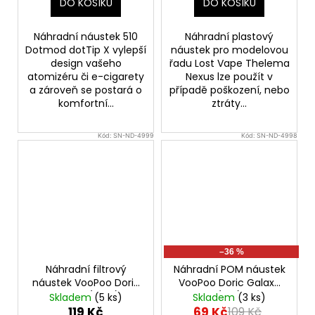
DO KOŠÍKU
DO KOŠÍKU
Náhradní náustek 510
Náhradní plastový
Dotmod dotTip X vylepší
náustek pro modelovou
design vašeho
řadu Lost Vape Thelema
atomizéru či e-cigarety
Nexus lze použít v
a zároveň se postará o
případě poškození, nebo
komfortní...
ztráty...
Kód:
SN-ND-4999
Kód:
SN-ND-4998
–36 %
Náhradní filtrový
Náhradní POM náustek
náustek VooPoo Doric
VooPoo Doric Galaxy
Galaxy (20ks)
(2ks)
Skladem
(5 ks)
Skladem
(3 ks)
119 Kč
69 Kč
109 Kč