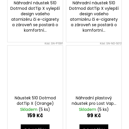
Náhradní náustek 510
Náhradní náustek 510
Dotmod dotTip X vylepší
Dotmod dotTip X vylepší
design vašeho
design vašeho
atomizéru či e-cigarety
atomizéru či e-cigarety
a zároveň se postará o
a zároveň se postará o
komfortní...
komfortní...
Kód:
SN-P1591
Kód:
SN-ND-5012
Náustek 510 Dotmod
Náhradní plastový
dotTip X (Orange)
náustek pro Lost Vape
Thelema Nexus Pod
Skladem
(5 ks)
Skladem
(5 ks)
(2ks)
159 Kč
99 Kč