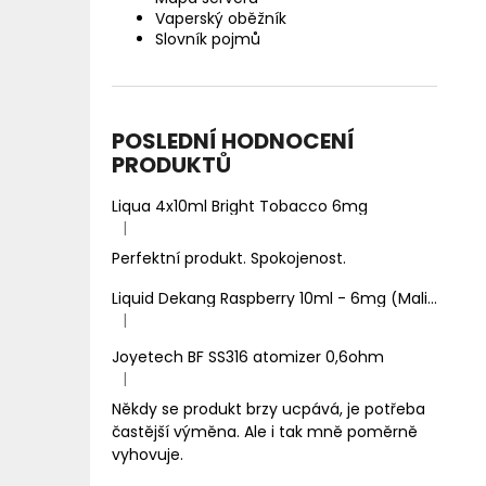
Vaperský oběžník
Slovník pojmů
POSLEDNÍ HODNOCENÍ
PRODUKTŮ
Liqua 4x10ml Bright Tobacco 6mg
|
Hodnocení produktu je 5 z 5 hvězdiček.
Perfektní produkt. Spokojenost.
Liquid Dekang Raspberry 10ml - 6mg (Malina)
|
Hodnocení produktu je 1 z 5 hvězdiček.
Joyetech BF SS316 atomizer 0,6ohm
|
Hodnocení produktu je 5 z 5 hvězdiček.
Někdy se produkt brzy ucpává, je potřeba
častější výměna. Ale i tak mně poměrně
vyhovuje.