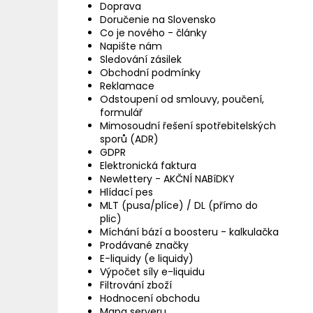
Doprava
Doručenie na Slovensko
Co je nového - články
Napište nám
Sledování zásilek
Obchodní podmínky
Reklamace
Odstoupení od smlouvy, poučení,
formulář
Mimosoudní řešení spotřebitelských
sporů (ADR)
GDPR
Elektronická faktura
Newlettery - AKČNÍ NABíDKY
Hlídací pes
MLT (pusa/plíce) / DL (přímo do
plic)
Míchání bází a boosteru - kalkulačka
Prodávané značky
E-liquidy (e liquidy)
Výpočet síly e-liquidu
Filtrování zboží
Hodnocení obchodu
Mapa serveru