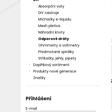
DEKANG DESERT SHIP 10ML 18MG
l
Absorpční vaty
155 Kč
Původně:
195 Kč
DIY nástroje
Míchačky e-liquidu
Mesh pletiva
Náhradní knoty
Odporové dráty
Ohmmetry a voltmetry
Předmotané spirálky
Stříkačky, jehly, pipety
Doplňkový sortiment
Produkty nové generace
Značky
Přihlášení
E-mail