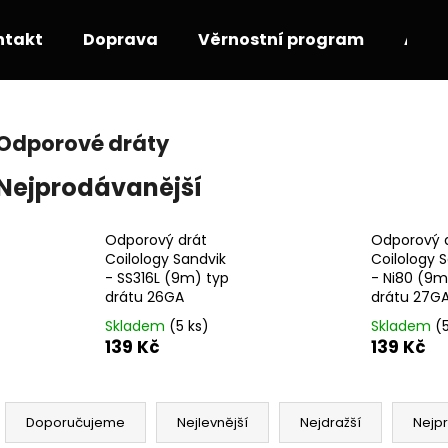
ntakt
Doprava
Věrnostní program
Akce
Co potřebujete najít?
Odporové dráty
Nejprodávanější
HLEDAT
Odporový drát
Odporový 
Coilology Sandvik
Coilology 
Doporučujeme
- SS316L (9m) typ
- Ni80 (9m
drátu 26GA
drátu 27G
Skladem
(5 ks)
Skladem
(
139 Kč
139 Kč
Ř
a
Doporučujeme
Nejlevnější
Nejdražší
Nejp