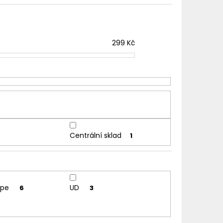
TER IMPERIA 5X10ML
č
299
Kč
Centrální sklad
1
ape
UD
6
3