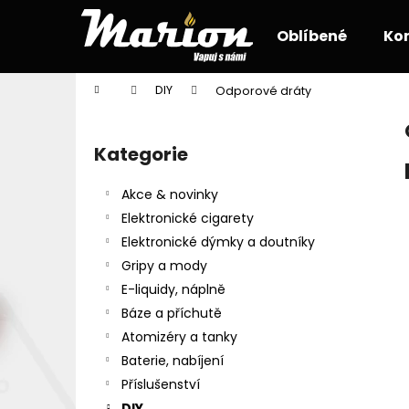
K
Přejít
na
o
Oblíbené
Ko
obsah
Zpět
Zpět
š
do
do
í
Domů
DIY
Odporové dráty
k
obchodu
obchodu
P
o
Kategorie
Přeskočit
s
kategorie
t
Akce & novinky
r
Elektronické cigarety
a
Elektronické dýmky a doutníky
n
Gripy a mody
n
E-liquidy, náplně
í
Báze a příchutě
p
Atomizéry a tanky
a
Baterie, nabíjení
n
Příslušenství
e
DIY