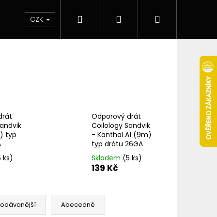
Hledat
Přihlášení
Nákupní
 & novinky
Elektronické cigarety
Elektro
CZK
košík
drát
Odporový drát
Sandvik
Coilology Sandvik
) typ
- Kanthal A1 (9m)
A
typ drátu 26GA
5 ks)
Skladem
(5 ks)
139 Kč
Následující
rodávanější
Abecedně