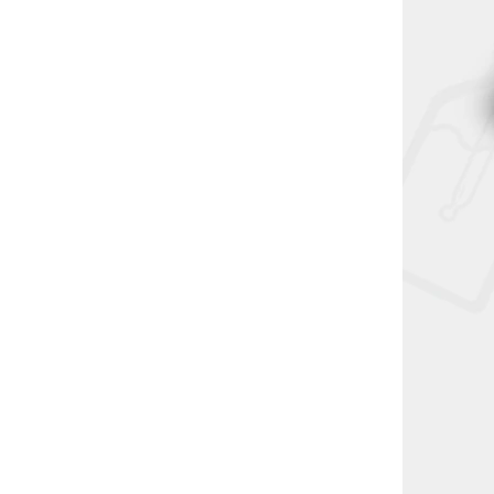
SN-P1641
SN-P1640
ology
Odporový drát Coilology
9m) typ
Sandvik - Kanthal A1 (9m) typ
drátu 26GA
Skladem
(5 ks)
139 Kč
DO KOŠÍKU