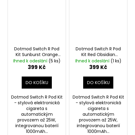
Dotmod Switch R Pod
Dotmod Switch R Pod
Kit Sunburst Orange
Kit Red Obsidian
1000mAh
1000mAh
Ihned k odeslání
(5 ks)
Ihned k odeslání
(1 ks)
399 Kč
399 Kč
DO KOŠÍKU
DO KOŠÍKU
Dotmod Switch R Pod Kit
Dotmod Switch R Pod Kit
- stylová elektronická
- stylová elektronická
cigareta s
cigareta s
automatickým
automatickým
provozem až 25W,
provozem až 25W,
integrovanou baterií
integrovanou baterií
1000mAh...
1000mAh...