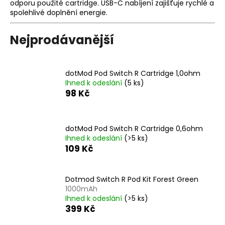
odporu použité cartridge. USB-C nabíjení zajišťuje rychlé a
a
spolehlivé doplnění energie.
j
í
Nejprodávanější
t
?
dotMod Pod Switch R Cartridge 1,0ohm
Ihned k odeslání
(5 ks)
98 Kč
HLEDAT
dotMod Pod Switch R Cartridge 0,6ohm
Ihned k odeslání
(>5 ks)
109 Kč
D
o
Dotmod Switch R Pod Kit Forest Green
p
1000mAh
o
Ihned k odeslání
(>5 ks)
r
399 Kč
u