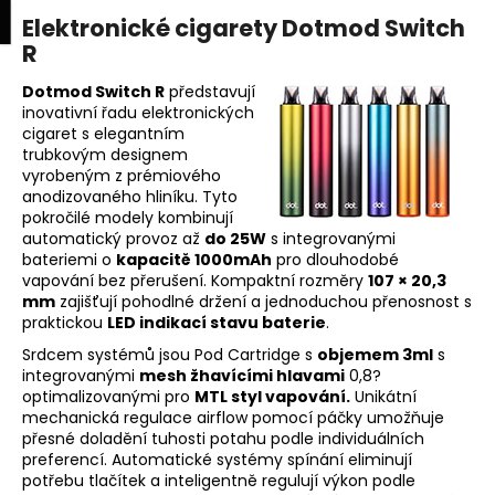
K
upní
Menu
ní
Elektronické cigarety Dotmod Switch
Přejít
o
na
R
Zpět
Zpět
k
š
obsah
í
Dotmod Switch R
představují
inovativní řadu elektronických
C
k
cigaret s elegantním
o
trubkovým designem
p
vyrobeným z prémiového
anodizovaného hliníku. Tyto
o
pokročilé modely kombinují
t
automatický provoz až
do 25W
s integrovanými
ř
bateriemi o
kapacitě 1000mAh
pro dlouhodobé
vapování bez přerušení. Kompaktní rozměry
107 × 20,3
e
mm
zajišťují pohodlné držení a jednoduchou přenosnost s
b
praktickou
LED indikací stavu baterie
.
u
Srdcem systémů jsou Pod Cartridge s
objemem 3ml
s
j
integrovanými
mesh žhavícími hlavami
0,8?
optimalizovanými pro
MTL styl vapování.
Unikátní
e
mechanická regulace airflow pomocí páčky umožňuje
t
přesné doladění tuhosti potahu podle individuálních
e
preferencí. Automatické systémy spínání eliminují
potřebu tlačítek a inteligentně regulují výkon podle
n