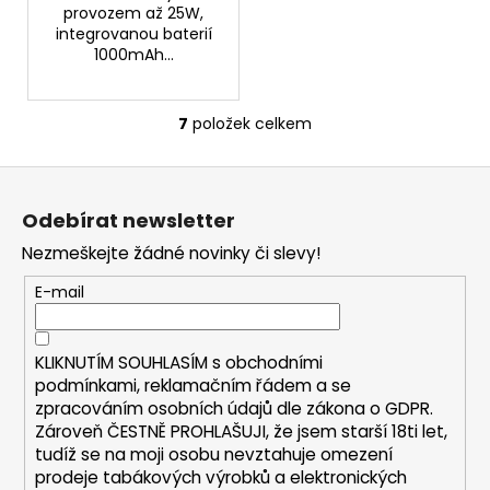
provozem až 25W,
integrovanou baterií
1000mAh...
7
položek celkem
O
v
Z
l
á
á
Odebírat newsletter
d
p
a
Nezmeškejte žádné novinky či slevy!
a
c
t
E-mail
í
í
p
r
KLIKNUTÍM SOUHLASÍM s
obchodními
v
podmínkami,
reklamačním řádem a se
k
zpracováním osobních údajů dle zákona o
GDPR
.
y
Zároveň ČESTNĚ PROHLAŠUJI, že jsem starší 18ti let,
v
tudíž se na moji osobu nevztahuje omezení
ý
prodeje tabákových výrobků a elektronických