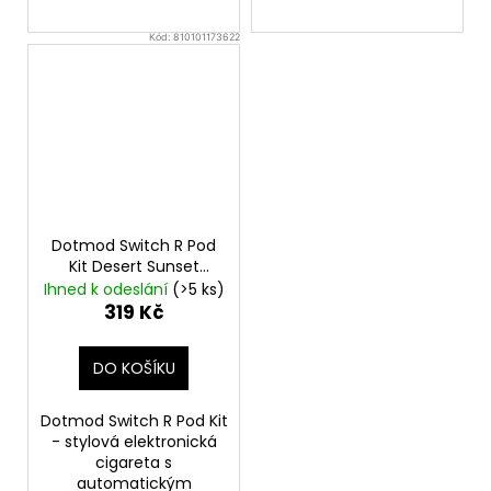
Kód:
810101173622
Dotmod Switch R Pod
Kit Desert Sunset
1000mAh
Ihned k odeslání
(>5 ks)
319 Kč
DO KOŠÍKU
Dotmod Switch R Pod Kit
- stylová elektronická
cigareta s
automatickým