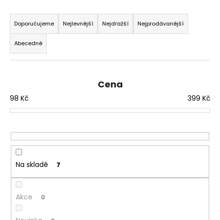
č
Ř
u
j
a
Doporučujeme
Nejlevnější
Nejdražší
Nejprodávanější
e
z
m
Abecedně
e
e
n
í
Cena
JOYETECH
p
BF
98
Kč
399
Kč
r
SS316
ATOMIZER
o
0,6OHM
d
45
u
Kč
k
t
Na skladě
7
ů
Akce
0