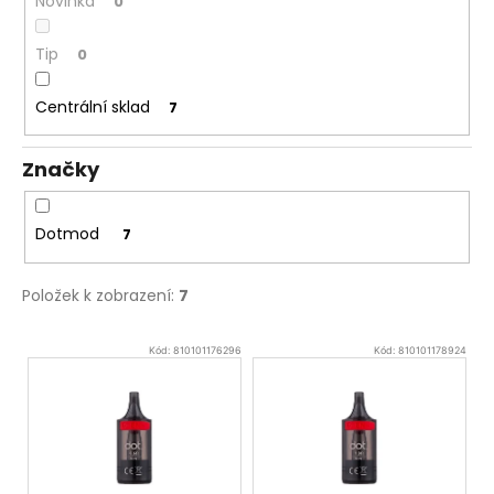
Novinka
0
Tip
0
Centrální sklad
7
Značky
Dotmod
7
Položek k zobrazení:
7
V
Kód:
810101176296
Kód:
810101178924
ý
p
i
s