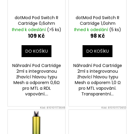
p
r
o
dotMod Pod Switch R
dotMod Pod Switch R
d
Cartridge 0,6ohm
Cartridge 1,0ohm
u
Ihned k odeslání
(>5 ks)
Ihned k odeslání
(5 ks)
109 Kč
98 Kč
k
t
DO KOŠÍKU
DO KOŠÍKU
ů
Náhradní Pod Cartridge
Náhradní Pod Cartridge
2ml s integrovanou
2ml s integrovanou
žhavící hlavou typu
žhavící hlavou typu
Mesh a odporem 0,6Ω
Mesh a odporem 1,0 Ω
pro MTL a RDL
pro MTL vapování.
vapování....
Transparentní...
Kód:
810101173646
Kód:
810101173653