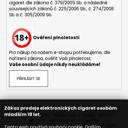
p
cigaret dle zákona č. 379/2005 Sb. a následně
i
souvisejících zákonů č. 225/2006 Sb., č. 274/2008
s
Sb a č. 305/2009 Sb.
u
Ověření plnoletosti
Pro nákup na našem e-shopu potřebujeme, dle
nařízení zákona, ověřit Vaši plnoletost.
Vaše osobní údaje nikdy neukládáme!
PŘIHLÁSIT SE
Zákaz prodeje elektronických cigaret osobám
Reklamace
Obchodní podmínky
Sledování zásilek
mladším 18 let.
Prodávané značky
Výpočet síly e-liquidu
NOVINKY
MLT / DL - Jakou vybrat e-cigaretu
Míchání bází a boosteru Imperia
Newslettery
GDPR
Tento web používá soubory cookie. Dalším