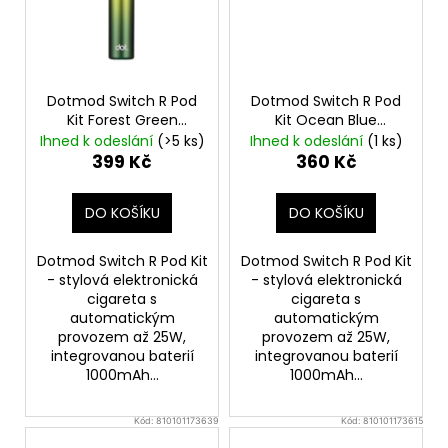
Dotmod Switch R Pod
Dotmod Switch R Pod
Kit Forest Green
Kit Ocean Blue
1000mAh
1000mAh
Ihned k odeslání
(>5 ks)
Ihned k odeslání
(1 ks)
399 Kč
360 Kč
DO KOŠÍKU
DO KOŠÍKU
Dotmod Switch R Pod Kit
Dotmod Switch R Pod Kit
- stylová elektronická
- stylová elektronická
cigareta s
cigareta s
automatickým
automatickým
provozem až 25W,
provozem až 25W,
integrovanou baterií
integrovanou baterií
1000mAh...
1000mAh...
Kód:
810101173639
Kód:
810101173615