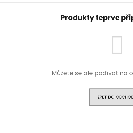
DEKANG DESERT SHIP 10ML 11MG
BÁZE FIFTY BOOS
20MG
149 Kč
Původně:
195 Kč
602 Kč
Produkty teprve př
Původně:
649 K
Můžete se ale podívat na o
ZPĚT DO OBCHO