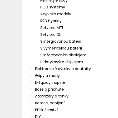
Pen-style sady
POD systémy
Atypické modely
RRD Hybridy
Sety pro MTL
Sety pro DL
S integrovanou baterií
S vyměnitelnou baterií
S informačním displejem
S dotykovým displejem
Elektronické dýmky a doutníky
Gripy a mody
E-liquidy, náplně
Báze a příchutě
Atomizéry a tanky
Baterie, nabíjení
Příslušenství
DIY