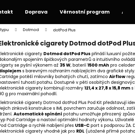
ntakt
Doprava
Věrnostní program
Akce
 typu
Dotmod
dotPod Plus
Co potřebujete najít?
Elektronické cigarety Dotmod dotPod Plu
Elektronické cigarety
Dotmod dotPod Plus
přináší luxusní požit
HLEDAT
dokonalým spojením špičkových parametrů a intuitivního ovládá
cigarty se pyšní výkonem až
35 W
, baterií
1500 mAh
pro celoden
displejem
s barevným rozhraním nabízejícím dva grafické styly
Cartridge potěší milovníky bohatých chutí, zatímco
Airflow
regu
Doporučujeme
nastavení tuhosti potahu. Dostupné v pěti osobitých designovýc
elektronické cigarety kombinují rozměry
121,4 x 27,8 x 15,8 mm
s
90 g pro maximální pohodlí.
Elektronické cigarety Dotmod dotPod Plus Pod Kit představují ideá
Jejich zinková konstrukce s IML povrchem zaručuje odolnost, za
držení.
Automatické spínání
potahu umožňuje přirozený způsob
typ Pod Cartridge a nastaví optimální hodnoty výkonu. Uživatelé
Pod Cartridge a rychlé nabíjení přes
USB-C
port s podporou 2A.
elektronické cigarety vhodné jak pro
RDL
(utažené přímé potahová