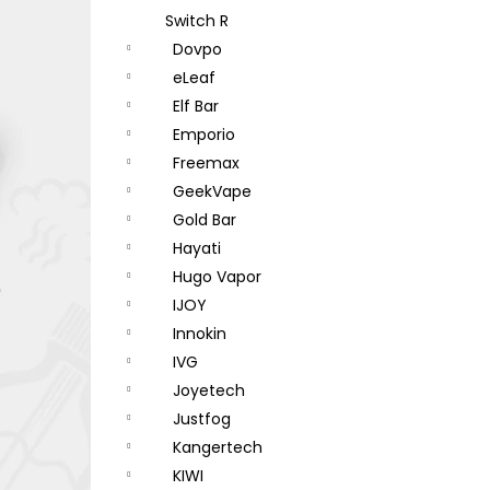
Switch R
Dovpo
eLeaf
Elf Bar
Emporio
Freemax
GeekVape
Gold Bar
Hayati
Hugo Vapor
IJOY
Innokin
IVG
Joyetech
Justfog
Kangertech
KIWI