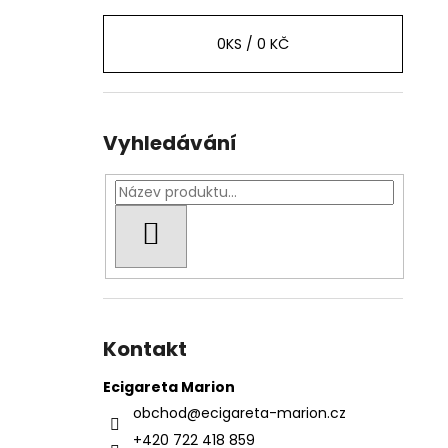
0
KS /
0 KČ
Vyhledávání
HLEDAT
Kontakt
Ecigareta Marion
obchod
@
ecigareta-marion.cz
+420 722 418 859