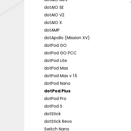
DEKANG DESERT SHIP 10ML 18MG
l
dotAIO SE
155 Kč
Původně:
195 Kč
dotAIO V2
dotAIO X
dotAMP
dotApollo (Mission XV)
dotPod GO
dotPod GO PCC
dotPod Lite
dotPod Max
dotPod Max v 1.5
dotPod Nano
dotPod Plus
dotPod Pro
dotPod S
dotStick
dotStick Revo
Switch Nano