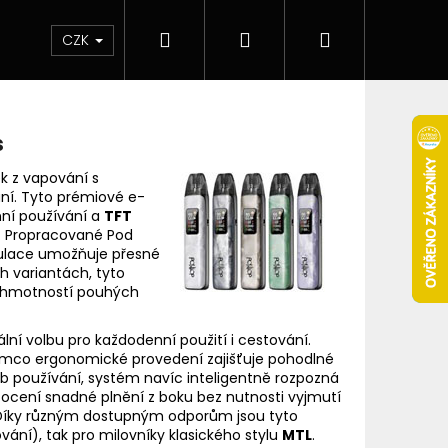
Hledat
Přihlášení
Nákupní
 & novinky
Elektronické cigarety
Elektro
CZK
košík
s
ek z vapování s
ní. Tyto prémiové e-
ní používání a
TFT
. Propracované Pod
lace umožňuje přesné
h variantách, tyto
 hmotností pouhých
lní volbu pro každodenní použití i cestování.
tímco ergonomické provedení zajišťuje pohodlné
 používání, systém navíc inteligentně rozpozná
 ocení snadné plnění z boku bez nutnosti vyjmutí
Následující
 Díky různým dostupným odporům jsou tyto
ní), tak pro milovníky klasického stylu
MTL
.