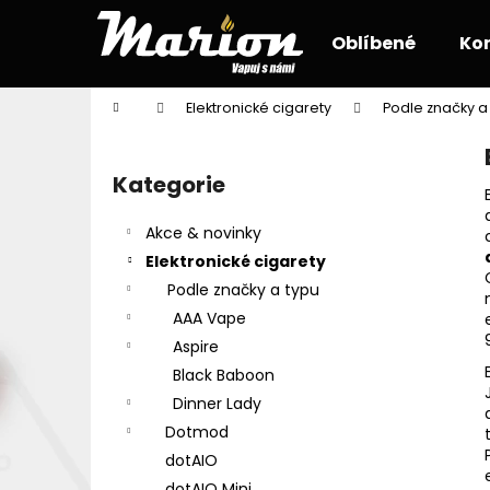
K
Přejít
na
o
Oblíbené
Ko
obsah
Zpět
Zpět
š
do
do
í
Domů
Elektronické cigarety
Podle značky a
k
obchodu
obchodu
P
o
Kategorie
Přeskočit
s
kategorie
t
Akce & novinky
r
Elektronické cigarety
a
Podle značky a typu
n
AAA Vape
n
Aspire
í
Black Baboon
p
Dinner Lady
a
Dotmod
n
dotAIO
e
dotAIO Mini