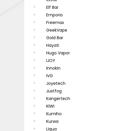
DEKANG DESERT SHIP 10ML 18MG
l
Elf Bar
155 Kč
Původně:
195 Kč
Emporio
Freemax
GeekVape
Gold Bar
Hayati
Hugo Vapor
IJOY
Innokin
IVG
Joyetech
Justfog
Kangertech
KIWI
Kumiho
Kurwa
Liqua