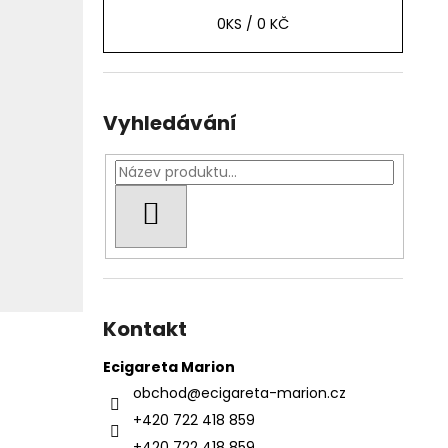
0
KS /
0 KČ
Vyhledávání
HLEDAT
Kontakt
Ecigareta Marion
obchod
@
ecigareta-marion.cz
+420 722 418 859
+420 722 418 859