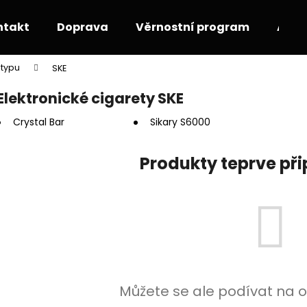
ntakt
Doprava
Věrnostní program
Akce
 typu
SKE
Co potřebujete najít?
Elektronické cigarety SKE
Crystal Bar
Sikary S6000
HLEDAT
Produkty teprve př
Doporučujeme
Můžete se ale podívat na o