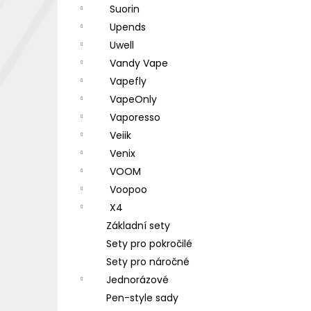
Suorin
Upends
Uwell
Vandy Vape
Vapefly
VapeOnly
Vaporesso
Veiik
Venix
VOOM
Voopoo
X4
Základní sety
Sety pro pokročilé
Sety pro náročné
Jednorázové
Pen-style sady