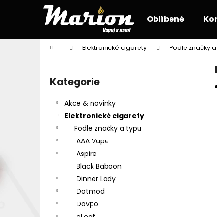
K
Přejít
na
o
Oblíbené
Ko
obsah
Zpět
Zpět
š
do
do
í
Domů
Elektronické cigarety
Podle značky a
k
obchodu
obchodu
P
o
Kategorie
Přeskočit
s
kategorie
t
Akce & novinky
r
Elektronické cigarety
a
Podle značky a typu
n
AAA Vape
n
Aspire
í
Black Baboon
p
Dinner Lady
a
Dotmod
n
Dovpo
e
eLeaf