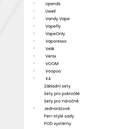
Upends
Uwell
Vandy Vape
Vapefly
VapeOnly
Vaporesso
Veiik
Venix
VOOM
Voopoo
X4
Základní sety
Sety pro pokročilé
Sety pro náročné
Jednorázové
Pen-style sady
POD systémy