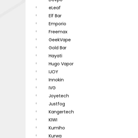
DEKANG DESERT SHIP 10ML 18MG
l
eLeaf
155 Kč
Původně:
195 Kč
Elf Bar
Emporio
Freemax
GeekVape
Gold Bar
Hayati
Hugo Vapor
IJOY
Innokin
IVG
Joyetech
Justfog
Kangertech
KIWI
Kumiho
Kurwa