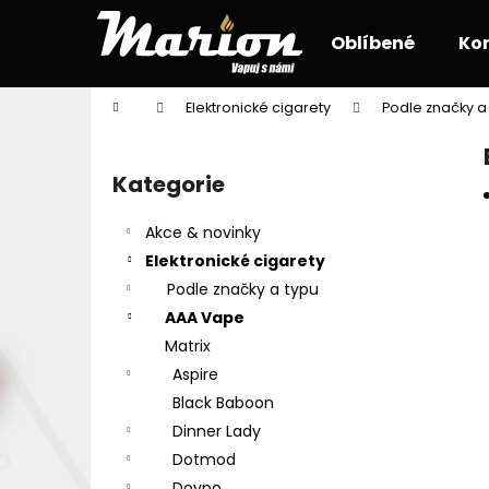
K
Přejít
na
o
Oblíbené
Ko
obsah
Zpět
Zpět
š
do
do
í
Domů
Elektronické cigarety
Podle značky a
k
obchodu
obchodu
P
o
Kategorie
Přeskočit
s
kategorie
t
Akce & novinky
r
Elektronické cigarety
a
Podle značky a typu
n
AAA Vape
n
Matrix
í
Aspire
p
Black Baboon
a
Dinner Lady
n
Dotmod
e
Dovpo