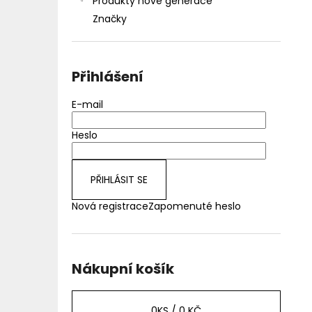
Produkty nové generace
Značky
Přihlášení
E-mail
Heslo
PŘIHLÁSIT SE
Nová registrace
Zapomenuté heslo
Nákupní košík
0
KS /
0 KČ