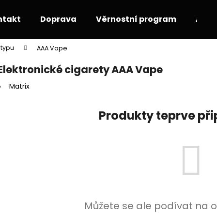
ntakt
Doprava
Věrnostní program
Akce
 typu
AAA Vape
Co potřebujete najít?
Elektronické cigarety AAA Vape
Matrix
HLEDAT
Produkty teprve př
Doporučujeme
Můžete se ale podívat na o