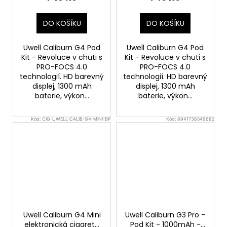
DO KOŠÍKU
DO KOŠÍKU
Uwell Caliburn G4 Pod
Uwell Caliburn G4 Pod
Kit - Revoluce v chuti s
Kit - Revoluce v chuti s
PRO-FOCS 4.0
PRO-FOCS 4.0
technologií. HD barevný
technologií. HD barevný
displej, 1300 mAh
displej, 1300 mAh
baterie, výkon...
baterie, výkon...
Kód:
CIG-UWELL-CALIB-G4-MINI-BP
Kód:
6941736549682
Uwell Caliburn G4 Mini
Uwell Caliburn G3 Pro -
elektronická cigareta
Pod Kit - 1000mAh -