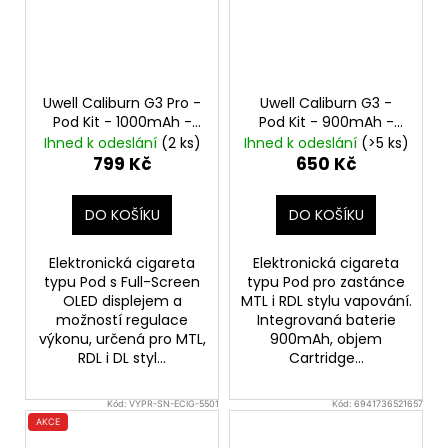
Uwell Caliburn G3 Pro -
Uwell Caliburn G3 -
Pod Kit - 1000mAh -
Pod Kit - 900mAh -
Midnight Black
Blue
Ihned k odeslání
(2 ks)
Ihned k odeslání
(>5 ks)
799 Kč
650 Kč
DO KOŠÍKU
DO KOŠÍKU
Elektronická cigareta
Elektronická cigareta
typu Pod s Full-Screen
typu Pod pro zastánce
OLED displejem a
MTL i RDL stylu vapování.
možností regulace
Integrovaná baterie
výkonu, určená pro MTL,
900mAh, objem
RDL i DL styl...
Cartridge...
Kód:
VYPR-SN-ECIG-5501
Kód:
6941736521657
AKCE