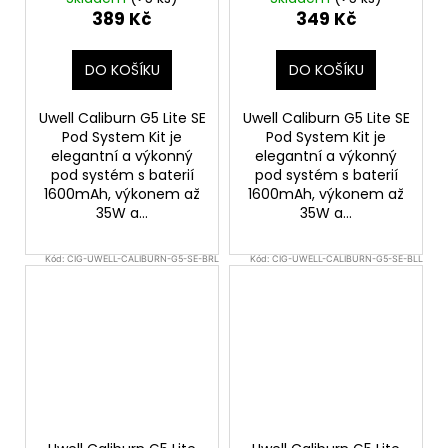
cigareta 1600mAh
1600mAh
389 Kč
349 Kč
DO KOŠÍKU
DO KOŠÍKU
Uwell Caliburn G5 Lite SE
Uwell Caliburn G5 Lite SE
Pod System Kit je
Pod System Kit je
elegantní a výkonný
elegantní a výkonný
pod systém s baterií
pod systém s baterií
1600mAh, výkonem až
1600mAh, výkonem až
35W a...
35W a...
Kód:
CIG-UWELL-CALIBURN-G5-SE-BRL
Kód:
CIG-UWELL-CALIBURN-G5-SE-BLL