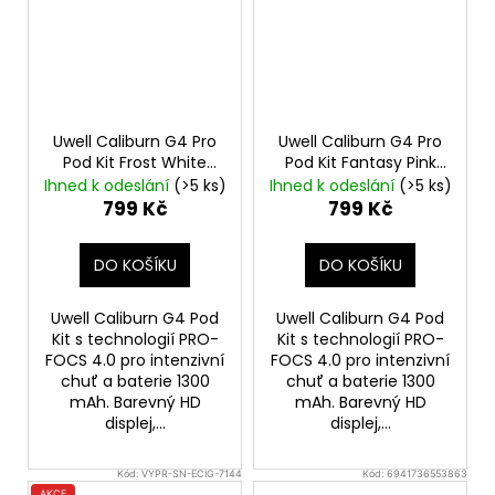
Uwell Caliburn G4 Pro
Uwell Caliburn G4 Pro
Pod Kit Frost White
Pod Kit Fantasy Pink
Elektronická cigareta
Elektronická cigareta
Ihned k odeslání
(>5 ks)
Ihned k odeslání
(>5 ks)
1300mAh
1300mAh
799 Kč
799 Kč
DO KOŠÍKU
DO KOŠÍKU
Uwell Caliburn G4 Pod
Uwell Caliburn G4 Pod
Kit s technologií PRO-
Kit s technologií PRO-
FOCS 4.0 pro intenzivní
FOCS 4.0 pro intenzivní
chuť a baterie 1300
chuť a baterie 1300
mAh. Barevný HD
mAh. Barevný HD
displej,...
displej,...
Kód:
VYPR-SN-ECIG-7144
Kód:
6941736553863
AKCE