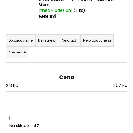
č
Silver
u
Ihned k odeslání
(3 ks)
j
599 Kč
e
m
Ř
e
a
Doporučujeme
Nejlevnější
Nejdražší
Nejprodávanější
z
LIQUA
Abecedně
e
SALT
SHOT
n
-
í
50/50
-
Cena
p
20MG
213
Kč
1307
Kč
r
SALT
NIKOTINOVÝ
o
BOOSTER
d
119
u
Kč
Původně:
k
149
Kč
t
Na skladě
87