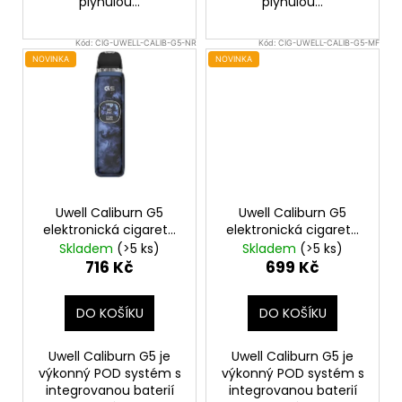
plynulou...
plynulou...
Kód:
CIG-UWELL-CALIB-G5-NR
Kód:
CIG-UWELL-CALIB-G5-MF
NOVINKA
NOVINKA
Uwell Caliburn G5
Uwell Caliburn G5
elektronická cigareta
elektronická cigareta
1600mAh Navy Ripples
1600mAh Mystic Forest
Skladem
(>5 ks)
Skladem
(>5 ks)
716 Kč
699 Kč
DO KOŠÍKU
DO KOŠÍKU
Uwell Caliburn G5 je
Uwell Caliburn G5 je
výkonný POD systém s
výkonný POD systém s
integrovanou baterií
integrovanou baterií