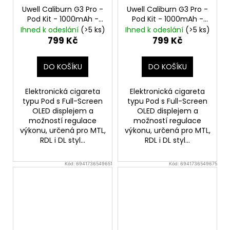
Uwell Caliburn G3 Pro -
Uwell Caliburn G3 Pro -
Pod Kit - 1000mAh -
Pod Kit - 1000mAh -
Space Gray
Pacific Blue
Ihned k odeslání
(>5 ks)
Ihned k odeslání
(>5 ks)
799 Kč
799 Kč
DO KOŠÍKU
DO KOŠÍKU
Elektronická cigareta
Elektronická cigareta
typu Pod s Full-Screen
typu Pod s Full-Screen
OLED displejem a
OLED displejem a
možností regulace
možností regulace
výkonu, určená pro MTL,
výkonu, určená pro MTL,
RDL i DL styl...
RDL i DL styl...
Kód:
6941736549651
Kód:
6941736549675