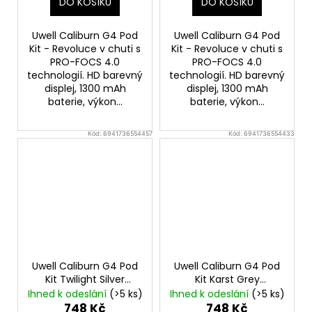
DO KOŠÍKU
DO KOŠÍKU
Uwell Caliburn G4 Pod
Uwell Caliburn G4 Pod
Kit - Revoluce v chuti s
Kit - Revoluce v chuti s
PRO-FOCS 4.0
PRO-FOCS 4.0
technologií. HD barevný
technologií. HD barevný
displej, 1300 mAh
displej, 1300 mAh
baterie, výkon...
baterie, výkon...
Kód:
6941736554457
Kód:
6941736554433
Uwell Caliburn G4 Pod
Uwell Caliburn G4 Pod
Kit Twilight Silver
Kit Karst Grey
Elektronická cigareta
Elektronická cigareta
Ihned k odeslání
(>5 ks)
Ihned k odeslání
(>5 ks)
748 Kč
748 Kč