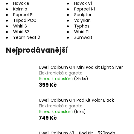
Havok R
Havok V1
a
Kalmia
Popreel N1
j
Popreel P1
Sculptor
Tripod PCC
Valyrian
í
Whirl S
Typhos
t
Whirl S2
Whirl T1
?
Yearn Neat 2
Zumwalt
Nejprodávanější
Uwell Caliburn G4 Mini Pod Kit Light Silver
HLEDAT
Elektronická cigareta
Ihned k odeslání
(>5 ks)
399 Kč
D
Uwell Caliburn G4 Pod Kit Polar Black
o
Elektronická cigareta
p
Ihned k odeslání
(5 ks)
o
749 Kč
r
u
Uwell Caliburn A3 - Pod Kit - 520mAh -