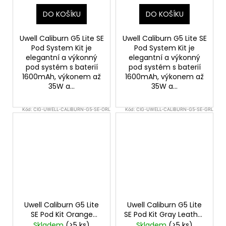
DO KOŠÍKU
DO KOŠÍKU
Uwell Caliburn G5 Lite SE
Uwell Caliburn G5 Lite SE
Pod System Kit je
Pod System Kit je
elegantní a výkonný
elegantní a výkonný
pod systém s baterií
pod systém s baterií
1600mAh, výkonem až
1600mAh, výkonem až
35W a...
35W a...
Kód:
CIG-UWELL-CALIBURN-G5-SE-ORL
Kód:
CIG-UWELL-CALIBURN-G5-SE-GRL
Uwell Caliburn G5 Lite
Uwell Caliburn G5 Lite
SE Pod Kit Orange
SE Pod Kit Gray Leather
Leather
Elektronická
Elektronická cigareta
Skladem
(>5 ks)
Skladem
(>5 ks)