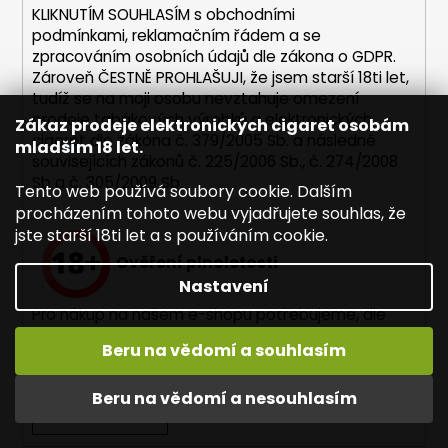
y
KLIKNUTÍM SOUHLASÍM s
obchodními
v
podmínkami,
reklamačním řádem a se
ý
zpracováním osobních údajů dle zákona o
GDPR
.
p
Zároveň ČESTNĚ PROHLAŠUJI, že jsem starší 18ti let,
i
tudíž se na moji osobu nevztahuje omezení
s
prodeje tabákových výrobků a elektronických
Zákaz prodeje elektronických cigaret osobám
u
cigaret dle zákona č. 379/2005 Sb. a následně
mladším 18 let.
souvisejících zákonů č. 225/2006 Sb., č. 274/2008
Sb a č. 305/2009 Sb.
Tento web používá soubory cookie. Dalším
procházením tohoto webu vyjadřujete souhlas, že
jste starší 18ti let a s používáním cookie.
Ověření plnoletosti
Nastavení
Pro nákup na našem e-shopu potřebujeme, dle
nařízení zákona, ověřit Vaši plnoletost.
Beru na vědomí a souhlasím
Vaše osobní údaje nikdy neukládáme!
Beru na vědomí a nesouhlasím
PŘIHLÁSIT SE