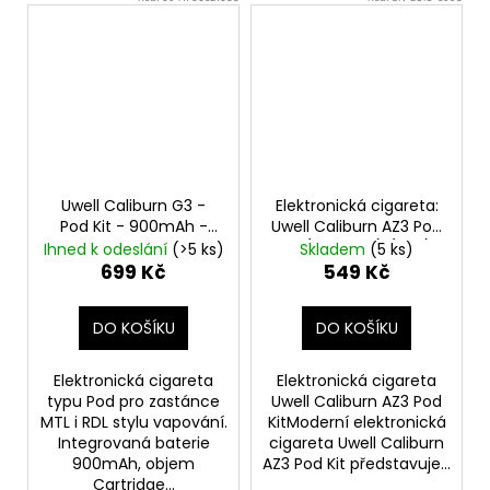
Uwell Caliburn G3 -
Elektronická cigareta:
Pod Kit - 900mAh -
Uwell Caliburn AZ3 Pod
Red
Kit (750mAh) (Red)
Ihned k odeslání
(>5 ks)
Skladem
(5 ks)
699 Kč
549 Kč
DO KOŠÍKU
DO KOŠÍKU
Elektronická cigareta
Elektronická cigareta
typu Pod pro zastánce
Uwell Caliburn AZ3 Pod
MTL i RDL stylu vapování.
KitModerní elektronická
Integrovaná baterie
cigareta Uwell Caliburn
900mAh, objem
AZ3 Pod Kit představuje...
Cartridge...