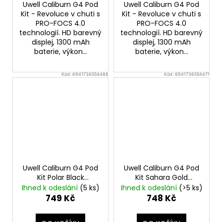
Uwell Caliburn G4 Pod
Uwell Caliburn G4 Pod
Kit - Revoluce v chuti s
Kit - Revoluce v chuti s
PRO-FOCS 4.0
PRO-FOCS 4.0
technologií. HD barevný
technologií. HD barevný
displej, 1300 mAh
displej, 1300 mAh
baterie, výkon...
baterie, výkon...
Kód:
6941736554488
Kód:
6941736554471
Uwell Caliburn G4 Pod
Uwell Caliburn G4 Pod
Kit Polar Black
Kit Sahara Gold
Elektronická cigareta
Elektronická cigareta
Ihned k odeslání
(5 ks)
Ihned k odeslání
(>5 ks)
749 Kč
748 Kč