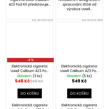
AZ3 Pod Kit představuje...
zpracování ZEGA od
výrobce Uwell...
Kód:
SN-ECIG-6000
Kód:
SN-ECIG-5999
–0 %
Elektronická cigareta:
Elektronická cigareta:
Uwell Caliburn AZ3 Pod
Uwell Caliburn AZ3 Pod
Kit (750mAh) (Silver)
Kit (750mAh) (Gray)
Skladem
(3 ks)
Skladem
(5 ks)
548 Kč
549 Kč
549 Kč
DO KOŠÍKU
DO KOŠÍKU
Elektronická cigareta
Elektronická cigareta