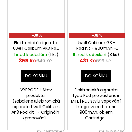
–38 %
–38 %
Elektronická cigareta:
Uwell Caliburn G3 -
Uwell Caliburn AK3 Pod
Pod Kit - 900mAh -
Kit (520mAh) (Černá)
Silver
Ihned k odeslání
(1 ks)
Ihned k odeslání
(3 ks)
- VÝPRODEJ.
399 Kč
431 Kč
649 Kč
699 Kč
DO KOŠÍKU
DO KOŠÍKU
VÝPRODEJ. Stav
Elektronická cigareta
produktu:
typu Pod pro zastánce
(zabalené)Elektronická
MTL i RDL stylu vapování.
cigareta Uwell Caliburn
Integrovaná baterie
AK3 Pod Kit - Originální
900mAh, objem
zpracování,...
Cartridge...
Kód:
6941736521688
Kód:
SN-ECIG-5998