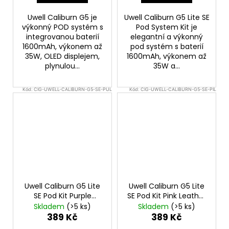
Uwell Caliburn G5 je
Uwell Caliburn G5 Lite SE
výkonný POD systém s
Pod System Kit je
integrovanou baterií
elegantní a výkonný
1600mAh, výkonem až
pod systém s baterií
35W, OLED displejem,
1600mAh, výkonem až
plynulou...
35W a...
Kód:
CIG-UWELL-CALIBURN-G5-SE-PUL
Kód:
CIG-UWELL-CALIBURN-G5-SE-PIL
Uwell Caliburn G5 Lite
Uwell Caliburn G5 Lite
SE Pod Kit Purple
SE Pod Kit Pink Leather
Leather
Elektronická
Elektronická cigareta
Skladem
(>5 ks)
Skladem
(>5 ks)
cigareta 1600mAh
1600mAh
389 Kč
389 Kč