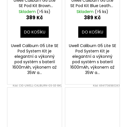
Uwell Caliburn G5 Lite
Uwell Caliburn G5 Lite
SE Pod Kit Brown
SE Pod Kit Blue Leather
Leather
Elektronická
Elektronická cigareta
Skladem
(>5 ks)
Skladem
(>5 ks)
cigareta 1600mAh
1600mAh
389 Kč
389 Kč
DO KOŠÍKU
DO KOŠÍKU
Uwell Caliburn G5 Lite SE
Uwell Caliburn G5 Lite SE
Pod System Kit je
Pod System Kit je
elegantní a výkonný
elegantní a výkonný
pod systém s baterií
pod systém s baterií
1600mAh, výkonem až
1600mAh, výkonem až
35W a...
35W a...
Kód:
CIG-UWELL-CALIBURN-G5-SE-BKL
Kód:
6941736560243