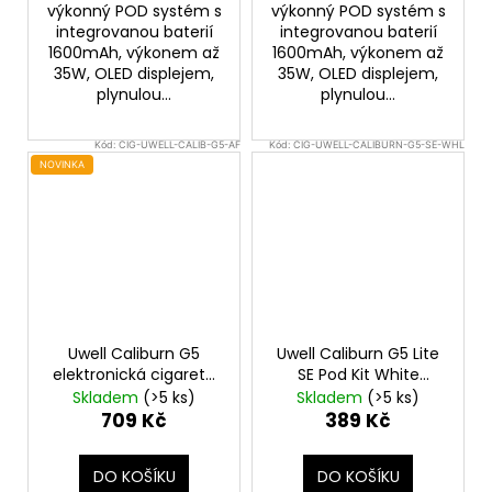
výkonný POD systém s
výkonný POD systém s
integrovanou baterií
integrovanou baterií
1600mAh, výkonem až
1600mAh, výkonem až
35W, OLED displejem,
35W, OLED displejem,
plynulou...
plynulou...
Kód:
CIG-UWELL-CALIB-G5-AF
Kód:
CIG-UWELL-CALIBURN-G5-SE-WHL
NOVINKA
Uwell Caliburn G5
Uwell Caliburn G5 Lite
elektronická cigareta
SE Pod Kit White
1600mAh Aurora
Leather
Elektronická
Skladem
(>5 ks)
Skladem
(>5 ks)
Feathers
cigareta 1600mAh
709 Kč
389 Kč
DO KOŠÍKU
DO KOŠÍKU