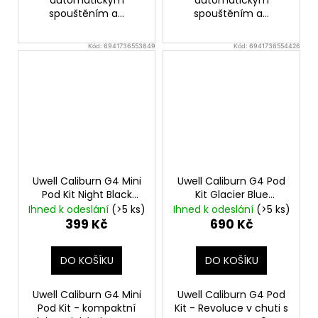
automatickým
automatickým
spouštěním a...
spouštěním a...
Kód:
6941736553849
Kód:
6941736554426
Uwell Caliburn G4 Mini
Uwell Caliburn G4 Pod
Pod Kit Night Black
Kit Glacier Blue
Elektronická cigareta
Elektronická cigareta
Ihned k odeslání
(>5 ks)
Ihned k odeslání
(>5 ks)
399 Kč
690 Kč
DO KOŠÍKU
DO KOŠÍKU
Uwell Caliburn G4 Mini
Uwell Caliburn G4 Pod
Pod Kit - kompaktní
Kit - Revoluce v chuti s