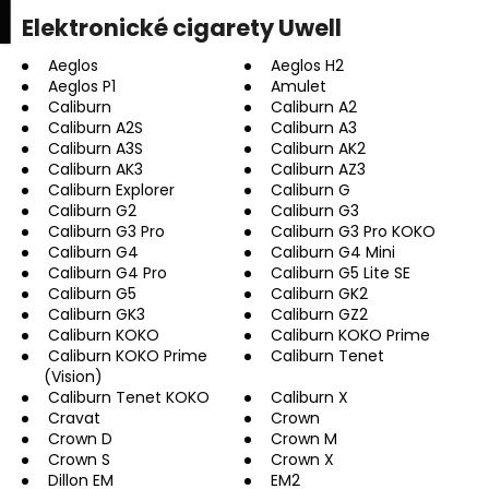
K
upní
Menu
ní
Elektronické cigarety Uwell
Přejít
o
na
Zpět
Zpět
k
š
obsah
Aeglos
Aeglos H2
Aeglos P1
Amulet
í
Caliburn
Caliburn A2
C
k
Caliburn A2S
Caliburn A3
o
Caliburn A3S
Caliburn AK2
p
Caliburn AK3
Caliburn AZ3
Caliburn Explorer
Caliburn G
o
Caliburn G2
Caliburn G3
t
Caliburn G3 Pro
Caliburn G3 Pro KOKO
Caliburn G4
Caliburn G4 Mini
ř
Caliburn G4 Pro
Caliburn G5 Lite SE
e
Caliburn G5
Caliburn GK2
b
Caliburn GK3
Caliburn GZ2
Caliburn KOKO
Caliburn KOKO Prime
u
Caliburn KOKO Prime
Caliburn Tenet
j
(Vision)
e
Caliburn Tenet KOKO
Caliburn X
Cravat
Crown
t
Crown D
Crown M
e
Crown S
Crown X
Dillon EM
EM2
n