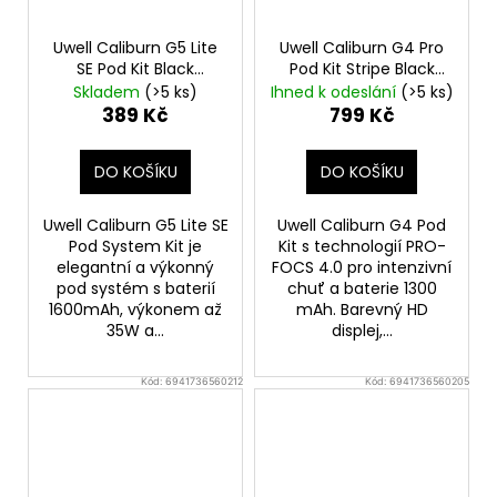
Uwell Caliburn G5 Lite
Uwell Caliburn G4 Pro
SE Pod Kit Black
Pod Kit Stripe Black
Leather
Elektronická
Elektronická cigareta
Skladem
(>5 ks)
Ihned k odeslání
(>5 ks)
cigareta 1600mAh
1300mAh
389 Kč
799 Kč
DO KOŠÍKU
DO KOŠÍKU
Uwell Caliburn G5 Lite SE
Uwell Caliburn G4 Pod
Pod System Kit je
Kit s technologií PRO-
elegantní a výkonný
FOCS 4.0 pro intenzivní
pod systém s baterií
chuť a baterie 1300
1600mAh, výkonem až
mAh. Barevný HD
35W a...
displej,...
Kód:
6941736560212
Kód:
6941736560205