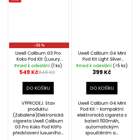
–35 %
Uwell Caliburn G3 Pro
Uwell Caliburn G4 Mini
Koko Pod Kit (Luxury
Pod Kit Light Silver
Gold) - VÝPRODEJ.
Elektronická cigareta
Ihned k odeslání
(1 ks)
Ihned k odeslání
(>5 ks)
549 Kč
399 Kč
849 Kč
DO KOŠÍKU
DO KOŠÍKU
VÝPRODEJ. Stav
Uwell Caliburn G4 Mini
produktu:
Pod Kit - kompaktní
(Zabalené)Elektronická
elektronická cigareta s
cigareta Uwell Caliburn
baterií 1100mAh,
G3 Pro Koko Pod KitPo
automatickým
představení luxusního...
spouštěním a...