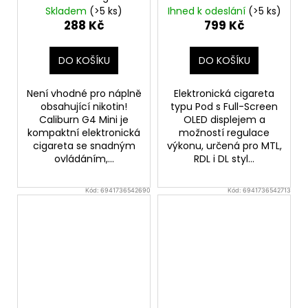
1100mAh Bright Pink
Frozen Green
Skladem
(>5 ks)
Ihned k odeslání
(>5 ks)
288 Kč
799 Kč
DO KOŠÍKU
DO KOŠÍKU
Není vhodné pro náplně
Elektronická cigareta
obsahující nikotin!
typu Pod s Full-Screen
Caliburn G4 Mini je
OLED displejem a
kompaktní elektronická
možností regulace
cigareta se snadným
výkonu, určená pro MTL,
ovládáním,...
RDL i DL styl...
Kód:
6941736542690
Kód:
6941736542713