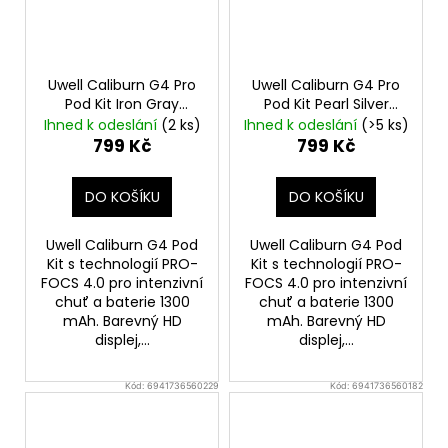
Uwell Caliburn G4 Pro
Uwell Caliburn G4 Pro
Pod Kit Iron Gray
Pod Kit Pearl Silver
Elektronická cigareta
Elektronická cigareta
Ihned k odeslání
(2 ks)
Ihned k odeslání
(>5 ks)
1300mAh
1300mAh
799 Kč
799 Kč
DO KOŠÍKU
DO KOŠÍKU
Uwell Caliburn G4 Pod
Uwell Caliburn G4 Pod
Kit s technologií PRO-
Kit s technologií PRO-
FOCS 4.0 pro intenzivní
FOCS 4.0 pro intenzivní
chuť a baterie 1300
chuť a baterie 1300
mAh. Barevný HD
mAh. Barevný HD
displej,...
displej,...
Kód:
6941736560229
Kód:
6941736560182