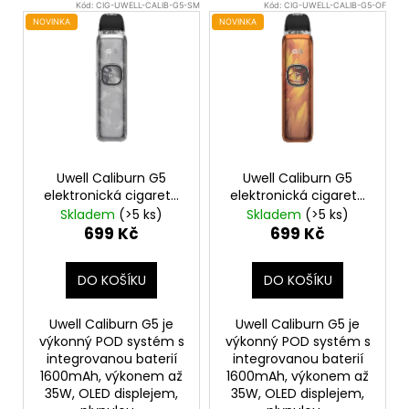
V
Kód:
CIG-UWELL-CALIB-G5-SM
Kód:
CIG-UWELL-CALIB-G5-OF
ý
NOVINKA
NOVINKA
p
i
s
p
r
o
Uwell Caliburn G5
Uwell Caliburn G5
d
elektronická cigareta
elektronická cigareta
1600mAh Silver Marble
1600mAh Orange
u
Skladem
(>5 ks)
Skladem
(>5 ks)
Feathers
699 Kč
699 Kč
k
t
DO KOŠÍKU
DO KOŠÍKU
ů
Uwell Caliburn G5 je
Uwell Caliburn G5 je
výkonný POD systém s
výkonný POD systém s
integrovanou baterií
integrovanou baterií
1600mAh, výkonem až
1600mAh, výkonem až
35W, OLED displejem,
35W, OLED displejem,