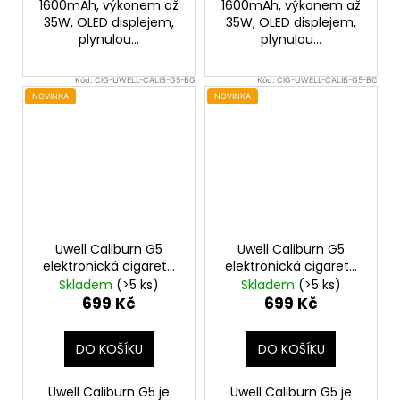
1600mAh, výkonem až
1600mAh, výkonem až
35W, OLED displejem,
35W, OLED displejem,
plynulou...
plynulou...
Kód:
CIG-UWELL-CALIB-G5-BG
Kód:
CIG-UWELL-CALIB-G5-BC
NOVINKA
NOVINKA
Uwell Caliburn G5
Uwell Caliburn G5
elektronická cigareta
elektronická cigareta
1600mAh Black Gold
1600mAh Black Carbon
Skladem
(>5 ks)
Skladem
(>5 ks)
699 Kč
699 Kč
DO KOŠÍKU
DO KOŠÍKU
Uwell Caliburn G5 je
Uwell Caliburn G5 je