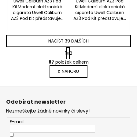
Uwell Caliburn AZ3 Pod
Uwell Caliburn AZ3 Pod
KitModerní elektronická
KitModerní elektronická
cigareta Uwell Caliburn
cigareta Uwell Caliburn
AZ3 Pod Kit představuje...
AZ3 Pod Kit představuje...
NAČÍST 39 DALŠÍCH
S
1
2
t
O
r
87
položek celkem
v
á
NAHORU
l
n
k
á
o
d
Z
v
a
á
á
c
Odebírat newsletter
n
p
í
í
Nezmeškejte žádné novinky či slevy!
p
a
r
t
E-mail
v
í
k