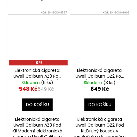
Kód:
SN-ECIG-5997
Kód:
SN-ECIG-6005
–0 %
Elektronická cigareta:
Elektronická cigareta:
Uwell Caliburn AZ3 Pod
Uwell Caliburn GZ2 Pod
Kit (750mAh) (Blue)
Kit (850mAh) (Red)
Skladem
(5 ks)
Skladem
(3 ks)
548 Kč
649 Kč
549 Kč
DO KOŠÍKU
DO KOŠÍKU
Elektronická cigareta
Elektronická cigareta
Uwell Caliburn AZ3 Pod
Uwell Caliburn GZ2 Pod
KitModerní elektronická
KitDruhý kousek v
cigareta Uwell Caliburn
revolučním designovém