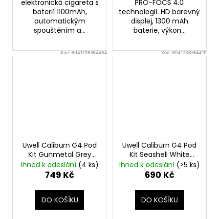
elektronická cigareta s
PRO-FOCS 4.0
baterií 1100mAh,
technologií. HD barevný
automatickým
displej, 1300 mAh
spouštěním a...
baterie, výkon...
Kód:
6941736554464
Kód:
6941736554419
Uwell Caliburn G4 Pod
Uwell Caliburn G4 Pod
Kit Gunmetal Grey
Kit Seashell White
Elektronická cigareta
Elektronická cigareta
Ihned k odeslání
(4 ks)
Ihned k odeslání
(>5 ks)
749 Kč
690 Kč
DO KOŠÍKU
DO KOŠÍKU