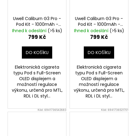
Uwell Caliburn G3 Pro -
Uwell Caliburn G3 Pro -
Pod Kit - 1000mAh -
Pod Kit - 1000mAh -
Golden Purple
Frozen Aurora
Ihned k odeslání
(>5 ks)
Ihned k odeslání
(>5 ks)
799 Kč
799 Kč
DO KOŠÍKU
DO KOŠÍKU
Elektronická cigareta
Elektronická cigareta
typu Pod s Full-Screen
typu Pod s Full-Screen
OLED displejem a
OLED displejem a
možností regulace
možností regulace
výkonu, určená pro MTL,
výkonu, určená pro MTL,
RDL i DL styl...
RDL i DL styl...
Kód:
6941736542683
Kód:
6941736521701