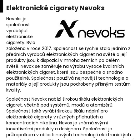
K
upní
Menu
ní
Elektronické cigarety Nevoks
Přejít
o
na
Zpět
Zpět
k
š
obsah
Nevoks je
společnost
í
vyrábějící
C
k
elektronické
o
cigarety. Byla
p
založena v roce 2017. Společnost se rychle stala jedním z
předních výrobců elektronických cigaret na světě a její
o
produkty jsou k dispozici v mnoha zemích po celém
t
světě. Nevox se zaměřuje na výrobu vysoce kvalitních
elektronických cigaret, které jsou bezpečné a snadno
ř
použitelné. Společnost používá nejnovější technologie a
e
materiály a její produkty jsou podrobeny přísným testům
b
kvality.
u
Společnost Nevokx nabízí širokou škálu elektronických
cigaret, včetně pod systémů, modů a atomizérů.
j
Společnost také vyrábí širokou škálu náplní pro
e
elektronické cigarety v různých příchutích a
t
koncentracích nikotinu. Nevox je známá svými
inovativními produkty a designem. Společnost je
e
průkopníkem v oblasti nových technologií elektronických
n