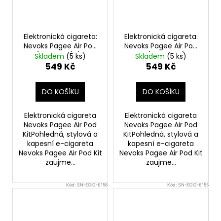
Elektronická cigareta:
Elektronická cigareta:
Nevoks Pagee Air Pod
Nevoks Pagee Air Pod
Kit (1000mAh) (Rose
Kit (1000mAh)
Skladem
(5 ks)
Skladem
(5 ks)
Pink)
(Imperial Gold)
549 Kč
549 Kč
DO KOŠÍKU
DO KOŠÍKU
Elektronická cigareta
Elektronická cigareta
Nevoks Pagee Air Pod
Nevoks Pagee Air Pod
KitPohledná, stylová a
KitPohledná, stylová a
kapesní e-cigareta
kapesní e-cigareta
Nevoks Pagee Air Pod Kit
Nevoks Pagee Air Pod Kit
zaujme...
zaujme...
Kód:
SN-ECIG-6156
Kód:
SN-ECIG-6155