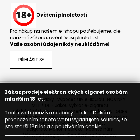
Ověření plnoletosti
Pro nákup na našem e-shopu potřebujeme, dle
nařízení zákona, ověřit Vaši plnoletost.
Vaše osobní údaje nikdy neukládáme!
PŘIHLÁSIT SE
Zákaz prodeje elektronických cigaret osobám
Reklamace
Obchodní podmínky
Sledování zásilek
mladším 18 let.
Prodávané značky
Výpočet síly e-liquidu
NOVINKY
MLT / DL - Jakou vybrat e-cigaretu
Míchání bází a boosteru Imperia
Newslettery
GDPR
Tento web používá soubory cookie. Dalším
Slovník pojmů
Mapa serveru
HLÍDACÍ PES
Kontakty
procházením tohoto webu vyjadřujete souhlas, že
Dopravné / poštovné
VÝPRODEJ
jste starší 18ti let a s používáním cookie.
ecigareta Marion Heureka
Napište nám
Věrnostní program
Doručení na Slovensko