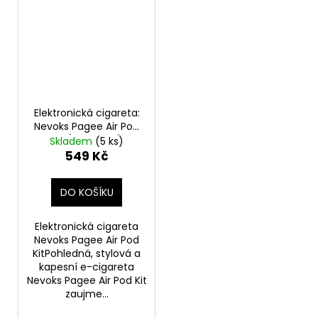
Elektronická cigareta:
Nevoks Pagee Air Pod
Kit (1000mAh)
Skladem
(5 ks)
(Carbon Fiber)
549 Kč
DO KOŠÍKU
Elektronická cigareta
Nevoks Pagee Air Pod
KitPohledná, stylová a
kapesní e-cigareta
Nevoks Pagee Air Pod Kit
zaujme...