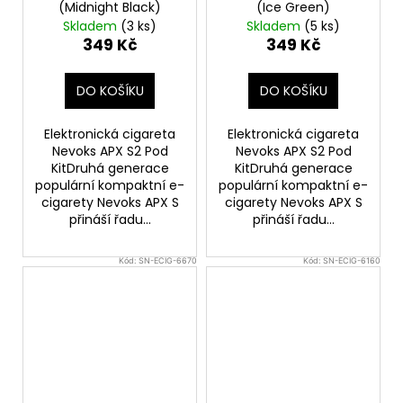
(Midnight Black)
(Ice Green)
Skladem
(3 ks)
Skladem
(5 ks)
349 Kč
349 Kč
DO KOŠÍKU
DO KOŠÍKU
Elektronická cigareta
Elektronická cigareta
Nevoks APX S2 Pod
Nevoks APX S2 Pod
KitDruhá generace
KitDruhá generace
populární kompaktní e-
populární kompaktní e-
cigarety Nevoks APX S
cigarety Nevoks APX S
přináší řadu...
přináší řadu...
Kód:
SN-ECIG-6670
Kód:
SN-ECIG-6160