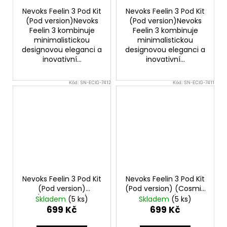
Nevoks Feelin 3 Pod Kit
Nevoks Feelin 3 Pod Kit
(Pod version)Nevoks
(Pod version)Nevoks
Feelin 3 kombinuje
Feelin 3 kombinuje
minimalistickou
minimalistickou
designovou eleganci a
designovou eleganci a
inovativní...
inovativní...
Kód:
SN-ECIG-7412
Kód:
SN-ECIG-7411
Nevoks Feelin 3 Pod Kit
Nevoks Feelin 3 Pod Kit
(Pod version)
(Pod version) (Cosmic
(Crimson Red)
Purple)
Skladem
(5 ks)
Skladem
(5 ks)
699 Kč
699 Kč