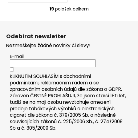
19
položek celkem
O
v
Z
l
á
á
Odebírat newsletter
d
p
a
Nezmeškejte žádné novinky či slevy!
a
c
t
E-mail
í
í
p
r
KLIKNUTÍM SOUHLASÍM s
obchodními
v
podmínkami,
reklamačním řádem a se
k
zpracováním osobních údajů dle zákona o
GDPR
.
y
Zároveň ČESTNĚ PROHLAŠUJI, že jsem starší 18ti let,
v
tudíž se na moji osobu nevztahuje omezení
ý
prodeje tabákových výrobků a elektronických
p
cigaret dle zákona č. 379/2005 Sb. a následně
i
souvisejících zákonů č. 225/2006 Sb., č. 274/2008
s
Sb a č. 305/2009 Sb.
u