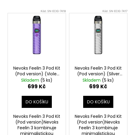
V
Kód:
SN-ECIG-7418
Kód:
SN-ECIG-7417
ý
p
i
s
p
r
o
Nevoks Feelin 3 Pod Kit
Nevoks Feelin 3 Pod Kit
d
(Pod version) (Violet
(Pod version) (Silver
Purple)
Lining)
u
Skladem
(5 ks)
Skladem
(5 ks)
699 Kč
699 Kč
k
t
DO KOŠÍKU
DO KOŠÍKU
ů
Nevoks Feelin 3 Pod Kit
Nevoks Feelin 3 Pod Kit
(Pod version)Nevoks
(Pod version)Nevoks
Feelin 3 kombinuje
Feelin 3 kombinuje
minimalistickou
minimalistickou