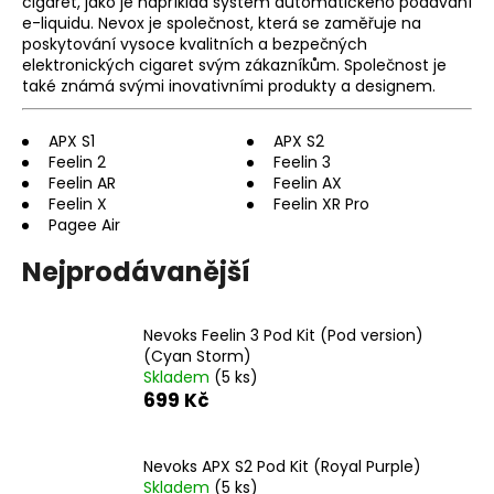
cigaret, jako je například systém automatického podávání
a
e-liquidu. Nevox je společnost, která se zaměřuje na
poskytování vysoce kvalitních a bezpečných
j
elektronických cigaret svým zákazníkům. Společnost je
í
také známá svými inovativními produkty a designem.
t
?
APX S1
APX S2
Feelin 2
Feelin 3
Feelin AR
Feelin AX
Feelin X
Feelin XR Pro
Pagee Air
HLEDAT
Nejprodávanější
Nevoks Feelin 3 Pod Kit (Pod version)
D
(Cyan Storm)
o
Skladem
(5 ks)
p
699 Kč
o
r
Nevoks APX S2 Pod Kit (Royal Purple)
u
Skladem
(5 ks)