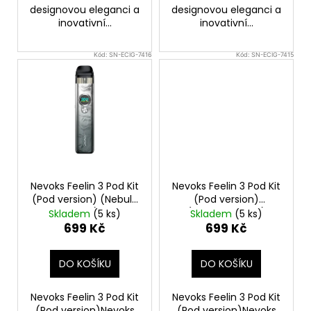
designovou eleganci a
designovou eleganci a
inovativní...
inovativní...
Kód:
SN-ECIG-7416
Kód:
SN-ECIG-7415
Nevoks Feelin 3 Pod Kit
Nevoks Feelin 3 Pod Kit
(Pod version) (Nebula
(Pod version)
Grey)
(Midnight Black)
Skladem
(5 ks)
Skladem
(5 ks)
699 Kč
699 Kč
DO KOŠÍKU
DO KOŠÍKU
Nevoks Feelin 3 Pod Kit
Nevoks Feelin 3 Pod Kit
(Pod version)Nevoks
(Pod version)Nevoks