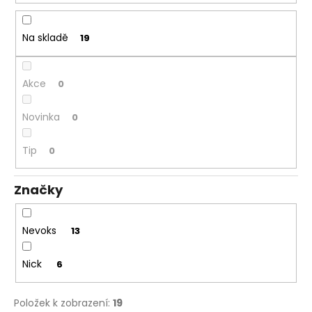
u
k
t
Na skladě
19
ů
Akce
0
Novinka
0
Tip
0
Značky
Nevoks
13
Nick
6
Položek k zobrazení:
19