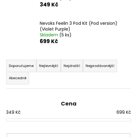
č
349 Kč
u
j
e
Nevoks Feelin 3 Pod Kit (Pod version)
m
(Violet Purple)
e
Skladem
(5 ks)
699 Kč
LIQUA
Ř
SALT
SHOT
a
Doporučujeme
Nejlevnější
Nejdražší
Nejprodávanější
-
z
50/50
-
Abecedně
e
20MG
SALT
n
NIKOTINOVÝ
í
BOOSTER
Cena
p
119
349
Kč
699
Kč
Kč
r
Původně:
o
149
Kč
d