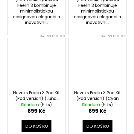
Feelin 3 kombinuje
Feelin 3 kombinuje
minimalistickou
minimalistickou
designovou eleganci a
designovou eleganci a
inovativní...
inovativní...
Kód:
SN-ECIG-7414
Kód:
SN-ECIG-7413
Nevoks Feelin 3 Pod Kit
Nevoks Feelin 3 Pod Kit
(Pod version) (Lunar
(Pod version) (Cyan
Grey)
Storm)
Skladem
(5 ks)
Skladem
(5 ks)
699 Kč
699 Kč
DO KOŠÍKU
DO KOŠÍKU