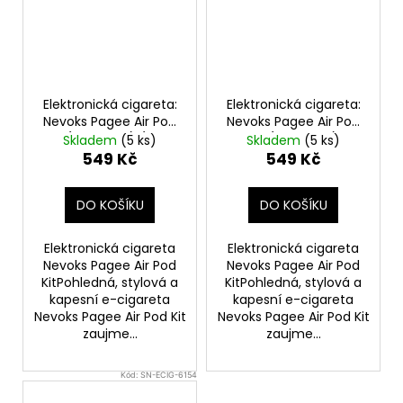
Elektronická cigareta:
Elektronická cigareta:
Nevoks Pagee Air Pod
Nevoks Pagee Air Pod
Kit (1000mAh) (Dark
Kit (1000mAh)
Skladem
(5 ks)
Skladem
(5 ks)
Purple)
(Crimson Red)
549 Kč
549 Kč
DO KOŠÍKU
DO KOŠÍKU
Elektronická cigareta
Elektronická cigareta
Nevoks Pagee Air Pod
Nevoks Pagee Air Pod
KitPohledná, stylová a
KitPohledná, stylová a
kapesní e-cigareta
kapesní e-cigareta
Nevoks Pagee Air Pod Kit
Nevoks Pagee Air Pod Kit
zaujme...
zaujme...
Kód:
SN-ECIG-6154