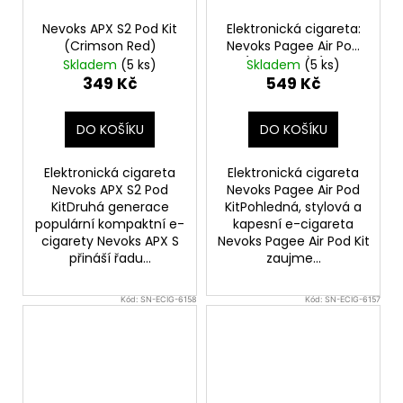
Nevoks APX S2 Pod Kit
Elektronická cigareta:
(Crimson Red)
Nevoks Pagee Air Pod
Kit (1000mAh) (Space
Skladem
(5 ks)
Skladem
(5 ks)
Grey)
349 Kč
549 Kč
DO KOŠÍKU
DO KOŠÍKU
Elektronická cigareta
Elektronická cigareta
Nevoks APX S2 Pod
Nevoks Pagee Air Pod
KitDruhá generace
KitPohledná, stylová a
populární kompaktní e-
kapesní e-cigareta
cigarety Nevoks APX S
Nevoks Pagee Air Pod Kit
přináší řadu...
zaujme...
Kód:
SN-ECIG-6158
Kód:
SN-ECIG-6157