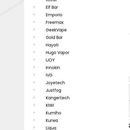
DEKANG DESERT SHIP 10ML 18MG
l
Elf Bar
155 Kč
Původně:
195 Kč
Emporio
Freemax
GeekVape
Gold Bar
Hayati
Hugo Vapor
IJOY
Innokin
IVG
Joyetech
Justfog
Kangertech
KIWI
Kumiho
Kurwa
Liqua