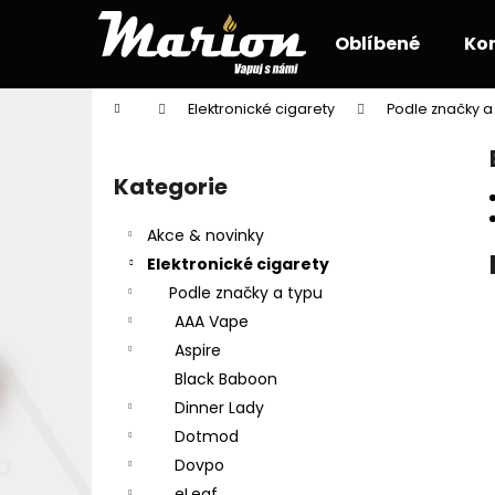
K
Přejít
na
o
Oblíbené
Ko
obsah
Zpět
Zpět
š
do
do
í
Domů
Elektronické cigarety
Podle značky a
k
obchodu
obchodu
P
o
Kategorie
Přeskočit
s
kategorie
t
Akce & novinky
r
Elektronické cigarety
a
Podle značky a typu
n
AAA Vape
n
Aspire
í
Black Baboon
p
Dinner Lady
a
Dotmod
n
Dovpo
e
eLeaf