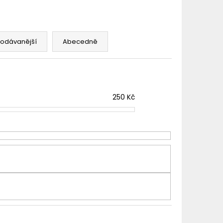
TER IMPERIA 5X10ML
č
rodávanější
Abecedně
250
Kč