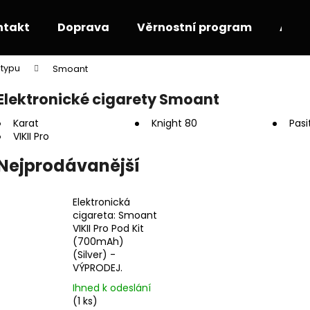
ntakt
Doprava
Věrnostní program
Akce
 typu
Smoant
Co potřebujete najít?
Elektronické cigarety Smoant
Karat
Knight 80
Pasi
HLEDAT
VIKII Pro
Nejprodávanější
Doporučujeme
Elektronická
cigareta: Smoant
VIKII Pro Pod Kit
(700mAh)
(Silver) -
VÝPRODEJ.
Ihned k odeslání
(1 ks)