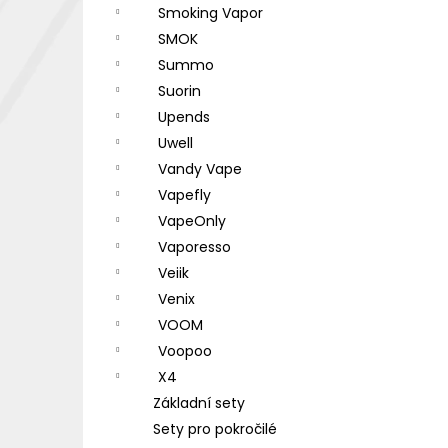
Smoking Vapor
SMOK
Summo
Suorin
Upends
Uwell
Vandy Vape
Vapefly
VapeOnly
Vaporesso
Veiik
Venix
VOOM
Voopoo
X4
Základní sety
Sety pro pokročilé