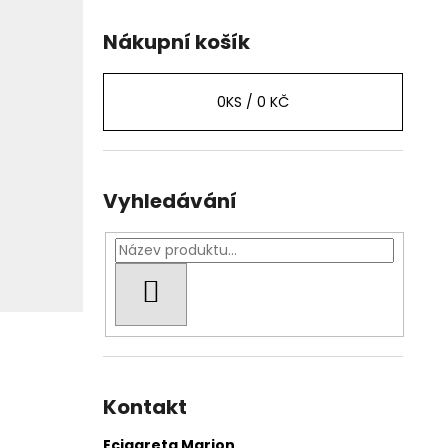
Nákupní košík
0
KS /
0 KČ
Vyhledávání
HLEDAT
Kontakt
Ecigareta Marion