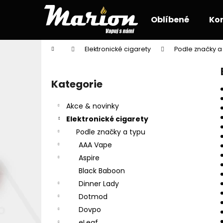
K
Přejít
na
o
Oblíbené
Ko
obsah
Zpět
Zpět
š
do
do
í
Domů
Elektronické cigarety
Podle značky a
k
obchodu
obchodu
P
o
Kategorie
Přeskočit
s
kategorie
t
Akce & novinky
r
Elektronické cigarety
a
Podle značky a typu
n
AAA Vape
n
Aspire
í
Black Baboon
p
Dinner Lady
a
Dotmod
n
Dovpo
e
eLeaf