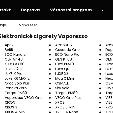
ntakt
Doprava
Věrnostní program
Akce
 typu
Vaporesso
Co potřebujete najít?
Elektronické cigarety Vaporesso
Apex
Armour G
Arm
HLEDAT
BARR
Cascade One
Deg
ECO Nano 2
ECO Nano Pro
ECO
GEN Air 40
GEN PT60
GEN
GTX GO 80
Luxe PM40
Lux
Doporučujeme
Luxe Q2 SE
Luxe QS
LUXE
LUXE X Pro
LUXE X3
Luxe
Luxe XR MAX 2
Moti X Mini
Nex
Orca Solo Plus
OSMALL
OSM
Renova Zero
Sky Solo
Sky 
Target PM30
Target PM80
Tar
Vaporesso VECO One
VECO One Plus
VIBE
XIRON
XROS
VIBE
XROS 3
XROS 3 Mini
XRO
XROS 4 Mini
XROS 4 Nano
XRO