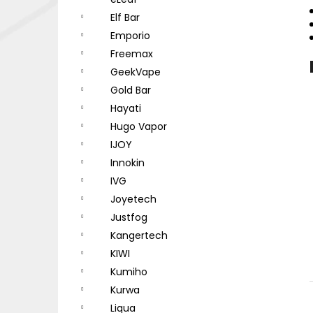
DEKANG DESERT SHIP 10ML 18MG
l
Elf Bar
155 Kč
Původně:
195 Kč
Emporio
Freemax
GeekVape
Gold Bar
Hayati
Hugo Vapor
IJOY
Innokin
IVG
Joyetech
Justfog
Kangertech
KIWI
Kumiho
Kurwa
Liqua