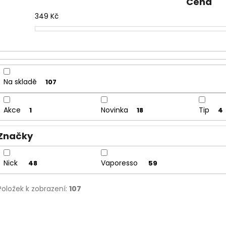
n
Cena
í
349
Kč
p
r
o
d
u
Na skladě
107
k
t
Akce
Novinka
Tip
1
18
4
ů
Značky
Nick
Vaporesso
48
59
Položek k zobrazení:
107
V
CIG-VAPO-XROS-5-MINI-TISL
CIG-VAPO-XR