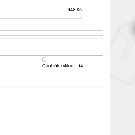
1148
Kč
Centrální sklad
14
OS-5-MINI-SKBL
CIG-VAPO-XROS-5-MINI-RORE