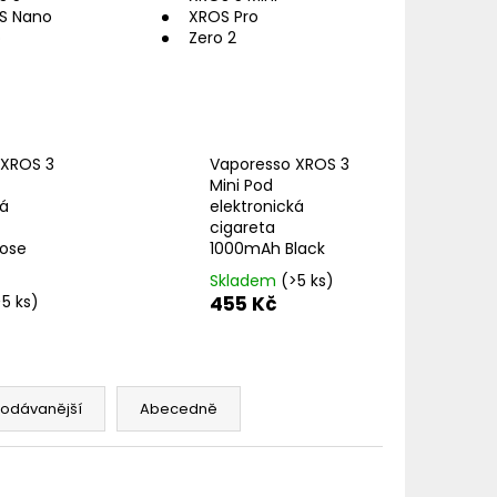
TER IMPERIA 5X10ML
S Nano
XROS Pro
o
Zero 2
č
 XROS 3
Vaporesso XROS 3
Mini Pod
ká
elektronická
cigareta
ose
1000mAh Black
Skladem
(>5 ks)
>5 ks)
455 Kč
rodávanější
Abecedně