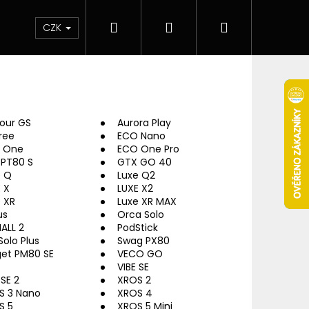
Hledat
Přihlášení
Nákupní
 & novinky
Elektronické cigarety
Elektro
CZK
košík
our GS
Aurora Play
ree
ECO Nano
 One
ECO One Pro
 PT80 S
GTX GO 40
e Q
Luxe Q2
 X
LUXE X2
 XR
Luxe XR MAX
us
Orca Solo
ALL 2
PodStick
Solo Plus
Swag PX80
get PM80 SE
VECO GO
VIBE SE
Následující
 SE 2
XROS 2
S 3 Nano
XROS 4
S 5
XROS 5 Mini