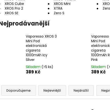
DEKANG DESERT SHIP 10ML 11MG
BÁZE FIFTY BOOS
XROS Cube
XROS Mini
XRO
20MG
149 Kč
XROS Pro 2
XTRA
Zer
Původně:
195 Kč
602 Kč
XROS SE
Zero S
Původně:
649 K
Nejprodávanější
Vaporesso XROS 3
Vaporesso
Mini Pod
Mini Pod
elektronická
elektronic
cigareta
cigareta
1000mAh Icy
1000mAh R
Silver
Pink
Skladem
(>5 ks)
Skladem
(
389 Kč
389 Kč
Ř
a
Doporučujeme
Nejlevnější
Nejdražší
Nejp
z
e