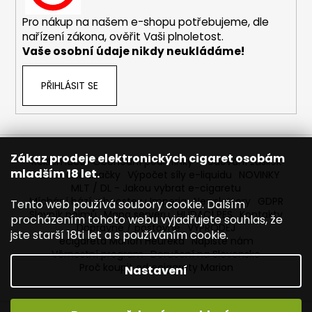
č
u
Pro nákup na našem e-shopu potřebujeme, dle
j
nařízení zákona, ověřit Vaši plnoletost.
e
Vaše osobní údaje nikdy neukládáme!
m
e
PŘIHLÁSIT SE
JOYETECH
BF
SS316
ATOMIZER
Zákaz prodeje elektronických cigaret osobám
Reklamace
Obchodní podmínky
Sledování zásilek
0,6OHM
mladším 18 let.
Prodávané značky
Výpočet síly e-liquidu
NOVINKY
45
MLT / DL - Jakou vybrat e-cigaretu
Kč
Míchání bází a boosteru Imperia
Newslettery
GDPR
Tento web používá soubory cookie. Dalším
Slovník pojmů
Mapa serveru
HLÍDACÍ PES
Kontakty
procházením tohoto webu vyjadřujete souhlas, že
Dopravné / poštovné
VÝPRODEJ
jste starší 18ti let a s používáním cookie.
ecigareta Marion Heureka
Napište nám
Věrnostní program
Doručení na Slovensko
Proč koupit od ecigarety Marion
Nastavení