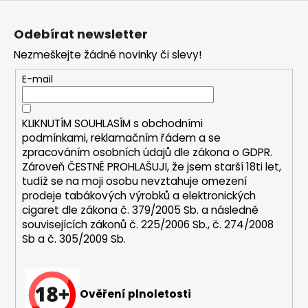
Z
a
á
j
Odebírat newsletter
p
í
Nezmeškejte žádné novinky či slevy!
a
t
t
E-mail
?
í
KLIKNUTÍM SOUHLASÍM s
obchodními
podmínkami,
reklamačním řádem a se
zpracováním osobních údajů dle zákona o
GDPR
.
HLEDAT
Zároveň ČESTNĚ PROHLAŠUJI, že jsem starší 18ti let,
tudíž se na moji osobu nevztahuje omezení
prodeje tabákových výrobků a elektronických
cigaret dle zákona č. 379/2005 Sb. a následně
D
souvisejících zákonů č. 225/2006 Sb., č. 274/2008
o
Sb a č. 305/2009 Sb.
p
o
r
u
Ověření plnoletosti