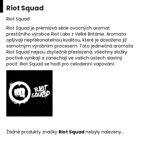
K
upní
Menu
ní
Riot Squad
Přejít
o
na
Zpět
Zpět
k
š
obsah
Riot Squad
í
Riot Squad je prémiová série ovocných aromat
C
prestižního výrobce Riot Labs z Velké Británie. Aromata
k
oplývají nepřekonatelnou kvalitou, které je dosaženo již
o
samotným výrobním procesem. Tato jedinečná aromata
p
Riot Squad nejsou zbytečně přeslazená, všechny složky
o
poctivě vynikají a zanechají ve vašich ústech slastný
pocit. Riot Squad se hodí pro celodenní vapování.
t
ř
e
b
u
j
e
t
e
Žádné produkty značky
Riot Squad
nebyly nalezeny...
n