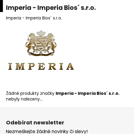
K
upní
Menu
ní
Imperia - Imperia Bios´ s.r.o.
Přejít
o
na
Zpět
Zpět
k
š
obsah
Imperia - Imperia Bios´ s.r.o.
í
C
k
o
p
o
t
ř
e
b
u
Žádné produkty značky
Imperia - Imperia Bios´ s.r.o.
nebyly nalezeny...
j
e
Z
t
á
Odebírat newsletter
e
p
Nezmeškejte žádné novinky či slevy!
n