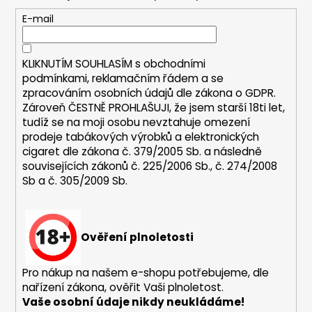
a
a
t
E-mail
j
í
í
KLIKNUTÍM SOUHLASÍM s
obchodními
t
podmínkami,
reklamačním řádem a se
?
zpracováním osobních údajů dle zákona o
GDPR
.
Zároveň ČESTNĚ PROHLAŠUJI, že jsem starší 18ti let,
tudíž se na moji osobu nevztahuje omezení
prodeje tabákových výrobků a elektronických
cigaret dle zákona č. 379/2005 Sb. a následně
HLEDAT
souvisejících zákonů č. 225/2006 Sb., č. 274/2008
Sb a č. 305/2009 Sb.
D
o
Ověření plnoletosti
p
o
Pro nákup na našem e-shopu potřebujeme, dle
r
nařízení zákona, ověřit Vaši plnoletost.
u
Vaše osobní údaje nikdy neukládáme!