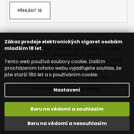
č
u
PŘIHLÁSIT SE
j
e
m
e
Zákaz prodeje elektronických cigaret osobám
Reklamace
Obchodní podmínky
Sledování zásilek
mladším 18 let.
Prodávané značky
Výpočet síly e-liquidu
NOVINKY
JOYETECH
MLT / DL - Jakou vybrat e-cigaretu
BF
Míchání bází a boosteru Imperia
Newslettery
GDPR
Tento web používá soubory cookie. Dalším
SS316
Slovník pojmů
Mapa serveru
HLÍDACÍ PES
Kontakty
ATOMIZER
procházením tohoto webu vyjadřujete souhlas, že
0,6OHM
Dopravné / poštovné
VÝPRODEJ
jste starší 18ti let a s používáním cookie.
ecigareta Marion Heureka
Napište nám
45
Věrnostní program
Doručení na Slovensko
Kč
Proč koupit od ecigarety Marion
Nastavení
Beru na vědomí a souhlasím
Vytvořil Shoptet
Copyright 2026
Ecigareta Marion
. Všechna práva
Beru na vědomí a nesouhlasím
vyhrazena.
Upravit nastavení cookies