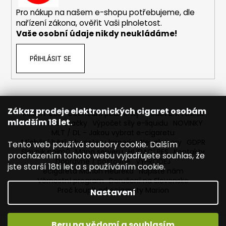
č
u
Pro nákup na našem e-shopu potřebujeme, dle
j
nařízení zákona, ověřit Vaši plnoletost.
e
Vaše osobní údaje nikdy neukládáme!
m
e
PŘIHLÁSIT SE
DEKANG
DESERT
SHIP
Zákaz prodeje elektronických cigaret osobám
10ML
Reklamace
Obchodní podmínky
Sledování zásilek
18MG
mladším 18 let.
Prodávané značky
Výpočet síly e-liquidu
NOVINKY
MLT / DL - Jakou vybrat e-cigaretu
155
Míchání bází a boosteru Imperia
Newslettery
GDPR
Kč
Tento web používá soubory cookie. Dalším
Původně:
Slovník pojmů
Mapa serveru
HLÍDACÍ PES
Kontakty
procházením tohoto webu vyjadřujete souhlas, že
195
Dopravné / poštovné
VÝPRODEJ
jste starší 18ti let a s používáním cookie.
Kč
ecigareta Marion Heureka
Napište nám
Věrnostní program
Doručení na Slovensko
Proč koupit od ecigarety Marion
Nastavení
Beru na vědomí a souhlasím
Vytvořil Shoptet