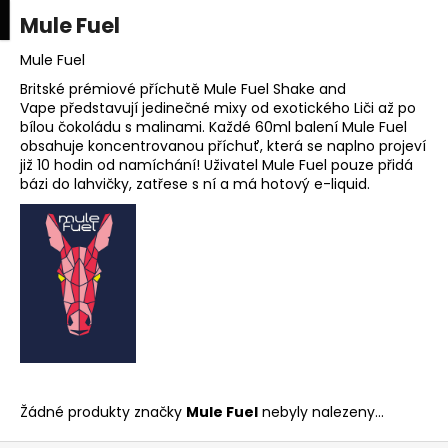
K
upní
Menu
ní
Mule Fuel
Přejít
o
na
Zpět
Zpět
k
š
obsah
Mule Fuel
í
Britské prémiové příchutě Mule Fuel Shake and
C
Vape představují jedinečné mixy od exotického Liči až po
k
bílou čokoládu s malinami. Každé 60ml balení Mule Fuel
o
obsahuje koncentrovanou příchuť, která se naplno projeví
p
již 10 hodin od namíchání! Uživatel Mule Fuel pouze přidá
o
bázi do lahvičky, zatřese s ní a má hotový e-liquid.
t
ř
e
b
u
j
e
t
Žádné produkty značky
Mule Fuel
nebyly nalezeny...
e
n