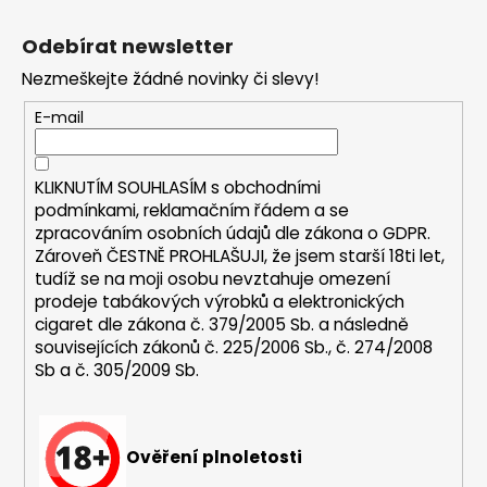
Z
a
á
Odebírat newsletter
j
p
í
Nezmeškejte žádné novinky či slevy!
a
t
t
E-mail
?
í
KLIKNUTÍM SOUHLASÍM s
obchodními
podmínkami,
reklamačním řádem a se
zpracováním osobních údajů dle zákona o
GDPR
.
HLEDAT
Zároveň ČESTNĚ PROHLAŠUJI, že jsem starší 18ti let,
tudíž se na moji osobu nevztahuje omezení
prodeje tabákových výrobků a elektronických
cigaret dle zákona č. 379/2005 Sb. a následně
D
souvisejících zákonů č. 225/2006 Sb., č. 274/2008
o
Sb a č. 305/2009 Sb.
p
o
r
Ověření plnoletosti
u