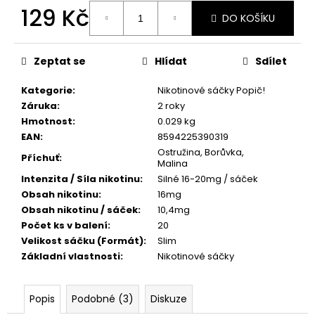
č
129 Kč
u
DO KOŠÍKU
j
Měrná
e
cena:
Zeptat se
Hlídat
Sdílet
m
e
Kategorie
:
Nikotinové sáčky Popič!
Záruka
:
2 roky
ELF
Hmotnost
:
0.029 kg
BAR
EAN
:
8594225390319
ELFLIQ
Ostružina, Borůvka,
-
Příchuť
:
Malina
SALT
Intenzita / Síla nikotinu
:
Silné 16-20mg / sáček
E-
LIQUID
Obsah nikotinu
:
16mg
-
Obsah nikotinu / sáček
:
10,4mg
STRAWBERRY
Počet ks v balení
:
20
KIWI
-
Velikost sáčku (Formát)
:
Slim
10ML
Základní vlastnosti
:
Nikotinové sáčky
-
10MG
185
Popis
Podobné (3)
Diskuze
Kč