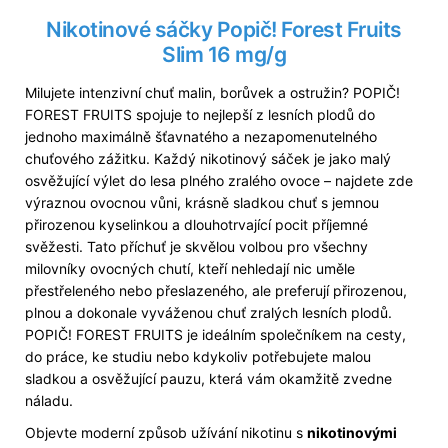
Původně:
245
Nikotinové sáčky Popič! Forest Fruits
Kč
Slim 16 mg/g
Milujete intenzivní chuť malin, borůvek a ostružin? POPIČ!
FOREST FRUITS spojuje to nejlepší z lesních plodů do
jednoho maximálně šťavnatého a nezapomenutelného
chuťového zážitku. Každý nikotinový sáček je jako malý
osvěžující výlet do lesa plného zralého ovoce – najdete zde
výraznou ovocnou vůni, krásně sladkou chuť s jemnou
přirozenou kyselinkou a dlouhotrvající pocit příjemné
svěžesti. Tato příchuť je skvělou volbou pro všechny
milovníky ovocných chutí, kteří nehledají nic uměle
přestřeleného nebo přeslazeného, ale preferují přirozenou,
plnou a dokonale vyváženou chuť zralých lesních plodů.
POPIČ! FOREST FRUITS je ideálním společníkem na cesty,
do práce, ke studiu nebo kdykoliv potřebujete malou
sladkou a osvěžující pauzu, která vám okamžitě zvedne
náladu.
Objevte moderní způsob užívání nikotinu s
nikotinovými