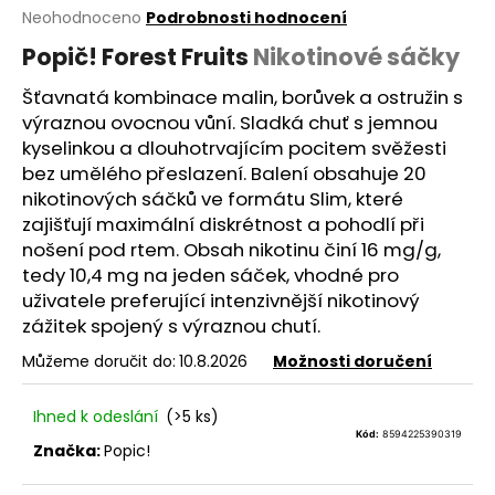
Průměrné
Neohodnoceno
Podrobnosti hodnocení
a
hodnocení
j
Popič! Forest Fruits
Nikotinové sáčky
produktu
í
je
Šťavnatá kombinace malin, borůvek a ostružin s
0,0
t
výraznou ovocnou vůní. Sladká chuť s jemnou
z
?
5
kyselinkou a dlouhotrvajícím pocitem svěžesti
hvězdiček.
bez umělého přeslazení. Balení obsahuje 20
nikotinových sáčků ve formátu Slim, které
zajišťují maximální diskrétnost a pohodlí při
nošení pod rtem. Obsah nikotinu činí 16 mg/g,
HLEDAT
tedy 10,4 mg na jeden sáček, vhodné pro
uživatele preferující intenzivnější nikotinový
zážitek spojený s výraznou chutí.
D
Můžeme doručit do:
10.8.2026
Možnosti doručení
o
p
Ihned k odeslání
(>5 ks)
o
Kód:
8594225390319
r
Značka:
Popic!
u