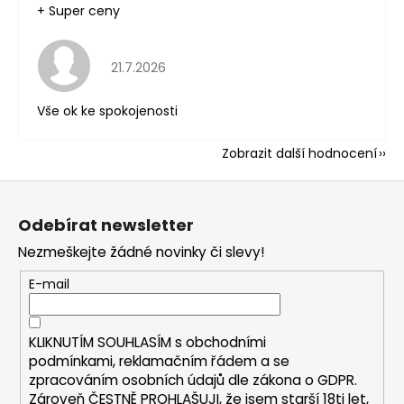
+ Super ceny
Hodnocení obchodu je 5 z 5 hvězdiček.
21.7.2026
Vše ok ke spokojenosti
Zobrazit další hodnocení
Z
á
Odebírat newsletter
p
Nezmeškejte žádné novinky či slevy!
a
t
E-mail
í
KLIKNUTÍM SOUHLASÍM s
obchodními
podmínkami,
reklamačním řádem a se
zpracováním osobních údajů dle zákona o
GDPR
.
Zároveň ČESTNĚ PROHLAŠUJI, že jsem starší 18ti let,