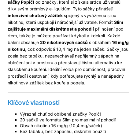
sáčky Popič!
od značky, která si získala srdce uživatelů
díky svým prémiový e-liquidům. Tyto sáčky přinášejí
intenzivní chuťový zážitek
spojený s vyváženou silou
nikotinu, která uspokojí i náročnější uživatele. Formát
Slim
zajišťuje maximální diskrétnost a pohodlí
při nošení pod
rtem, takže je můžete používat kdykoli a kdekoli. Každé
balení obsahuje
20 nikotinových sáčků
s obsahem
16 mg/g
nikotinu
, což odpovídá 10,4 mg na jeden sáček. Sáčky jsou
zcela bez tabáku, nezanechávají nepříjemný zápach na
oblečení ani v prostoru a představují čistou alternativu ke
klasickému kouření. Ideální volba pro domácnost, pracovní
prostředí i cestování, kdy potřebujete rychlý a nenápadný
nikotinový zážitek bez kouře a popela.
Klíčové vlastnosti
Výrazná chuť od oblíbené značky Popič!
20 sáčků ve formátu Slim pro maximální pohodlí
Obsah nikotinu 16 mg/g (10,4 mg/sáček)
Bez tabáku, bez zápachu, diskrétní použití