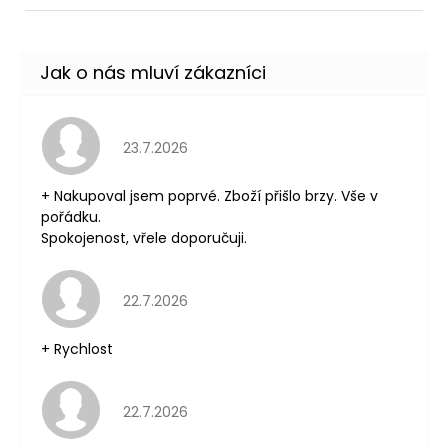
Hodnocení obchodu je 5 z 5 hvězdiček.
23.7.2026
+ Nakupoval jsem poprvé. Zboží přišlo brzy. Vše v
pořádku.
Spokojenost, vřele doporučuji.
Hodnocení obchodu je 5 z 5 hvězdiček.
22.7.2026
+ Rychlost
Hodnocení obchodu je 5 z 5 hvězdiček.
22.7.2026