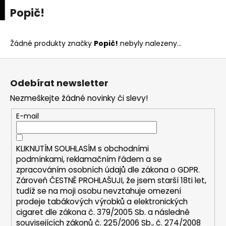
K
upní
Menu
ní
Popič!
Přejít
o
na
Zpět
Zpět
k
š
obsah
í
Žádné produkty značky
Popič!
nebyly nalezeny...
C
k
Z
o
á
p
Odebírat newsletter
p
o
Nezmeškejte žádné novinky či slevy!
a
t
t
E-mail
ř
í
e
b
KLIKNUTÍM SOUHLASÍM s
obchodními
u
podmínkami,
reklamačním řádem a se
zpracováním osobních údajů dle zákona o
GDPR
.
j
Zároveň ČESTNĚ PROHLAŠUJI, že jsem starší 18ti let,
e
tudíž se na moji osobu nevztahuje omezení
t
prodeje tabákových výrobků a elektronických
e
cigaret dle zákona č. 379/2005 Sb. a následně
n
souvisejících zákonů č. 225/2006 Sb., č. 274/2008