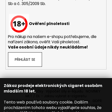
Sb a č. 305/2009 Sb.
a
j
í
Ověření plnoletosti
t
?
Pro nákup na našem e-shopu potřebujeme, dle
nařízení zákona, ověřit Vaši plnoletost.
Vaše osobní údaje nikdy neukládáme!
HLEDAT
PŘIHLÁSIT SE
D
o
Zákaz prodeje elektronických cigaret osobám
Reklamace
Obchodní podmínky
Sledování zásilek
p
mladším 18 let.
Prodávané značky
Výpočet síly e-liquidu
NOVINKY
o
MLT / DL - Jakou vybrat e-cigaretu
r
Míchání bází a boosteru Imperia
Newslettery
GDPR
Tento web používá soubory cookie. Dalším
Slovník pojmů
Mapa serveru
HLÍDACÍ PES
Kontakty
u
procházením tohoto webu vyjadřujete souhlas, že
Dopravné / poštovné
VÝPRODEJ